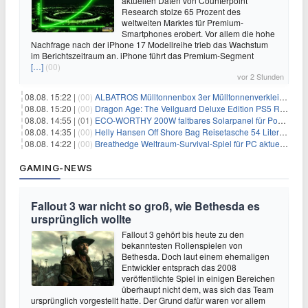
aktuellen Daten von Counterpoint
Research stolze 65 Prozent des
weltweiten Marktes für Premium-
Smartphones erobert. Vor allem die hohe
Nachfrage nach der iPhone 17 Modellreihe trieb das Wachstum
im Berichtszeitraum an. iPhone führt das Premium-Segment
[…]
(00)
vor 2 Stunden
08.08. 15:22 |
(00)
ALBATROS Mülltonnenbox 3er Mülltonnenverkleidung aus Metall für 577,15€
08.08. 15:20 |
(00)
Dragon Age: The Veilguard Deluxe Edition PS5 Rollenspiel für 13,76€
08.08. 14:55 |
(01)
ECO-WORTHY 200W faltbares Solarpanel für Powerstation & Camping für 123,99€
08.08. 14:35 |
(00)
Helly Hansen Off Shore Bag Reisetasche 54 Liter für 29,99€
08.08. 14:22 |
(00)
Breathedge Weltraum-Survival-Spiel für PC aktuell kostenlos bei Steam
GAMING-NEWS
Fallout 3 war nicht so groß, wie Bethesda es
ursprünglich wollte
Fallout 3 gehört bis heute zu den
bekanntesten Rollenspielen von
Bethesda. Doch laut einem ehemaligen
Entwickler entsprach das 2008
veröffentlichte Spiel in einigen Bereichen
überhaupt nicht dem, was sich das Team
ursprünglich vorgestellt hatte. Der Grund dafür waren vor allem