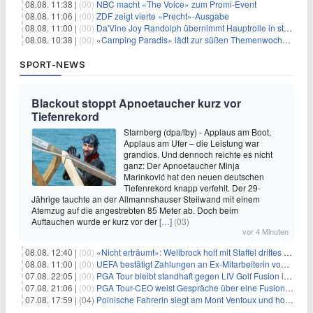
08.08. 11:38 |
(00)
NBC macht «The Voice» zum Promi-Event
08.08. 11:06 |
(00)
ZDF zeigt vierte «Precht»-Ausgabe
08.08. 11:00 |
(00)
Da'Vine Joy Randolph übernimmt Hauptrolle in starbesetzter schwarzer Komödie
08.08. 10:38 |
(00)
«Camping Paradis» lädt zur süßen Themenwoche ein
SPORT-NEWS
Blackout stoppt Apnoetaucher kurz vor
Tiefenrekord
Starnberg (dpa/lby) - Applaus am Boot,
Applaus am Ufer – die Leistung war
grandios. Und dennoch reichte es nicht
ganz: Der Apnoetaucher Minja
Marinković hat den neuen deutschen
Tiefenrekord knapp verfehlt. Der 29-
Jährige tauchte an der Allmannshauser Steilwand mit einem
Atemzug auf die angestrebten 85 Meter ab. Doch beim
Auftauchen wurde er kurz vor der
[…]
(03)
vor 4 Minuten
08.08. 12:40 |
(00)
«Nicht erträumt»: Wellbrock holt mit Staffel drittes EM-Gold
08.08. 11:00 |
(00)
UEFA bestätigt Zahlungen an Ex-Mitarbeiterin von Infantino
07.08. 22:05 |
(00)
PGA Tour bleibt standhaft gegen LIV Golf Fusion in einem sich wandelnden Sportumfeld
07.08. 21:06 |
(00)
PGA Tour-CEO weist Gespräche über eine Fusion mit LIV Golf zurück und bekräftigt die Wettbewerbslandschaft
07.08. 17:59 |
(04)
Polnische Fahrerin siegt am Mont Ventoux und holt Tour-Gelb