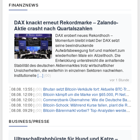
FINANZNEWS
DAX knackt erneut Rekordmarke – Zalando-
Aktie crasht nach Quartalszahlen
DAX erobert neues Rekordhoch –
Momentum bleibt intakt Der DAX setzt
seine beeindruckende
Aufwärtsbewegung fort und markiert zum
wiederholten Male ein Allzeithoch. Die
Entwicklung unterstreicht die anhaltende
Stabilität des deutschen Aktienmarktes trotz wirtschaftlicher
Unsicherheiten, die weiterhin in einzelnen Sektoren nachwirken.
Institutionelle
[…]
(00)
vor 1 Stunde
08.08. 13:55 |
(00)
Bhutan setzt Bitcoin-Verkäufe fort: Aktuelle BTC-Transaktionen
08.08. 12:09 |
(00)
Bitcoin kämpft um die Marke von $65.000, Pi Network gewinnt an Unterstützung
08.08. 12:00 |
(00)
Commerzbank-Übernahme: Wie die Deutsche Bank im Schatten zum großen Gewinner wird
08.08. 10:00 |
(00)
Bitcoin-Schock: Während Kurse fallen, plant die Regierung die Steuer-Bombe
08.08. 09:29 |
(00)
Bitcoin-Bärenmarkt vorbei? Top-Analysten werden optimistisch, aber die Geschichte sagt etwas anderes
BUSINESS/PRESSE
Ultraschallzahnbürste für Hund und Katze –