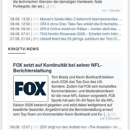
die technischen Grenzen der damaligen Hardware. Nate
Purkeypile, der als
[…]
(00)
vor 1 Stunde
08.08. 13:30 |
(00)
Marvel’s Spider-Man 2 bekommt überraschendes PS5-Update mit gewünschter Komfortfunktion
08.08. 12:56 |
(00)
GTA 6 ohne Disc: Take-Two erklärt die Entscheidung für Download-Codes
08.08. 08:30 |
(00)
GTA 6 Online bleibt ein Rätsel – Insider stellt das neue Gerücht klar
08.08. 07:41 |
(00)
THQ Nordic Showcase 2026 – Erhaltet mehr Informationen
07.08. 21:24 |
(01)
Ubisoft feiert das 25-jährige Jubiläum der Tom Clancy’s Ghost Recon-Reihe
KINO/TV-NEWS
FOX setzt auf Kontinuität bei seiner NFL-
Berichterstattung
Tom Brady und Kevin Burkhardt bleiben
auch 2026 das Top-Duo des US-
Senders. Zudem hat FOX sein komplettes
Kommentatoren- und Moderatorenteam
für die neue NFL-Saison vorgestellt. FOX
Sports hat sein On-Air-Team für die NFL-
Saison 2026 bekannt gegeben und setzt dabei weitgehend auf
bewährte Gesichter. Angeführt wird die Berichterstattung erneut
vom Top-Team um Kommentator Kevin Burkhardt und Ex-
[…]
(00)
vor 3 Stunden
08.08. 12:07 |
(00)
ZDF zeigt nur den Auftakt von «The Assassin» im Fernsehen