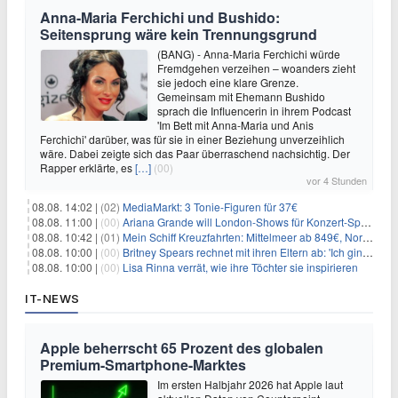
Anna-Maria Ferchichi und Bushido:
Seitensprung wäre kein Trennungsgrund
(BANG) - Anna-Maria Ferchichi würde
Fremdgehen verzeihen – woanders zieht
sie jedoch eine klare Grenze.
Gemeinsam mit Ehemann Bushido
sprach die Influencerin in ihrem Podcast
'Im Bett mit Anna-Maria und Anis
Ferchichi' darüber, was für sie in einer Beziehung unverzeihlich
wäre. Dabei zeigte sich das Paar überraschend nachsichtig. Der
Rapper erklärte, es
[…]
(00)
vor 4 Stunden
08.08. 14:02 |
(02)
MediaMarkt: 3 Tonie-Figuren für 37€
08.08. 11:00 |
(00)
Ariana Grande will London-Shows für Konzert-Special filmen
08.08. 10:42 |
(01)
Mein Schiff Kreuzfahrten: Mittelmeer ab 849€, Norwegen ab 999€ p.P.
08.08. 10:00 |
(00)
Britney Spears rechnet mit ihren Eltern ab: 'Ich ging zwei Monate lang auf die Knie und weinte'
08.08. 10:00 |
(00)
Lisa Rinna verrät, wie ihre Töchter sie inspirieren
IT-NEWS
Apple beherrscht 65 Prozent des globalen
Premium-Smartphone-Marktes
Im ersten Halbjahr 2026 hat Apple laut