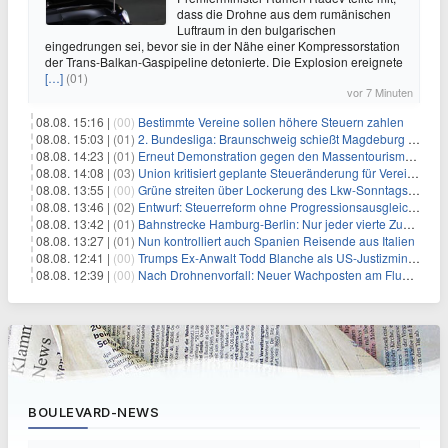
dass die Drohne aus dem rumänischen
Luftraum in den bulgarischen
eingedrungen sei, bevor sie in der Nähe einer Kompressorstation
der Trans-Balkan-Gaspipeline detonierte. Die Explosion ereignete
[…]
(01)
vor 7 Minuten
08.08. 15:16 |
(00)
Bestimmte Vereine sollen höhere Steuern zahlen
08.08. 15:03 |
(01)
2. Bundesliga: Braunschweig schießt Magdeburg ab
08.08. 14:23 |
(01)
Erneut Demonstration gegen den Massentourismus auf Mallorca
08.08. 14:08 |
(03)
Union kritisiert geplante Steueränderung für Vereine
08.08. 13:55 |
(00)
Grüne streiten über Lockerung des Lkw-Sonntagsfahrverbots
08.08. 13:46 |
(02)
Entwurf: Steuerreform ohne Progressionsausgleich geplant
08.08. 13:42 |
(01)
Bahnstrecke Hamburg-Berlin: Nur jeder vierte Zug pünktlich
08.08. 13:27 |
(01)
Nun kontrolliert auch Spanien Reisende aus Italien
08.08. 12:41 |
(00)
Trumps Ex-Anwalt Todd Blanche als US-Justizminister bestätigt
08.08. 12:39 |
(00)
Nach Drohnenvorfall: Neuer Wachposten am Flughafen
BOULEVARD-NEWS