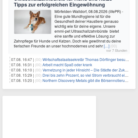
Tipps zur erfolgreichen Eingewöhnung
Mörfelden-Walldorf, 08.08.2026 (lifePR) -
Eine gute Mundhygiene ist für die
Gesundheit deiner Haustiere genauso
wichtig wie für deine eigene. Unsere
emmi-pet Ultraschallzahnbürste bietet
eine sanfte und effektive Lösung zur
Zahnpflege für Hunde und Katzen. Doch wie gewöhnst du deine
tierischen Freunde an unser hochmodernes und sehr
[…]
(00)
vor 7 Stunden
07.08. 16:47 |
(00)
Wirtschaftsstaatssekretär Thomas Dörflinger besucht Handwerksbetrieb im Kammerbezirk Freiburg
07.08. 16:31 |
(00)
Arbeit macht Spaß oder krank
07.08. 16:10 |
(00)
Vernetzung in jeder Hinsicht – Die Städte der Zukunft sind grün-blau
07.08. 15:29 |
(00)
Drei bis zehn Prozent, so viel Strom verbraucht ein Aufzug im Gebäude
07.08. 15:20 |
(00)
Northern Discovery Metals gibt die Börsennotierung an der Frankfurter Wertpapierbörse bekannt