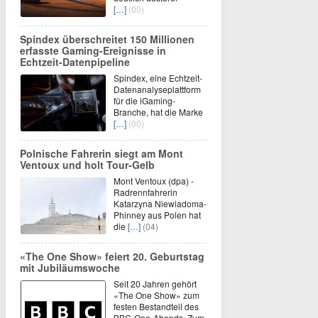
[…]
(00)
Spindex überschreitet 150 Millionen
erfasste Gaming-Ereignisse in
Echtzeit-Datenpipeline
Spindex, eine Echtzeit-
Datenanalyseplattform
für die iGaming-
Branche, hat die Marke
[…]
(00)
Polnische Fahrerin siegt am Mont
Ventoux und holt Tour-Gelb
Mont Ventoux (dpa) -
Radrennfahrerin
Katarzyna Niewiadoma-
Phinney aus Polen hat
die
[…]
(04)
«The One Show» feiert 20. Geburtstag
mit Jubiläumswoche
Seit 20 Jahren gehört
«The One Show» zum
festen Bestandteil des
BBC-One-Abends. Zum