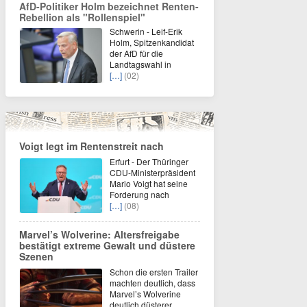
AfD-Politiker Holm bezeichnet Renten-
Rebellion als "Rollenspiel"
Schwerin - Leif-Erik
Holm, Spitzenkandidat
der AfD für die
Landtagswahl in
[…]
(02)
Voigt legt im Rentenstreit nach
Erfurt - Der Thüringer
CDU-Ministerpräsident
Mario Voigt hat seine
Forderung nach
[…]
(08)
Marvel’s Wolverine: Altersfreigabe
bestätigt extreme Gewalt und düstere
Szenen
Schon die ersten Trailer
machten deutlich, dass
Marvel’s Wolverine
deutlich düsterer