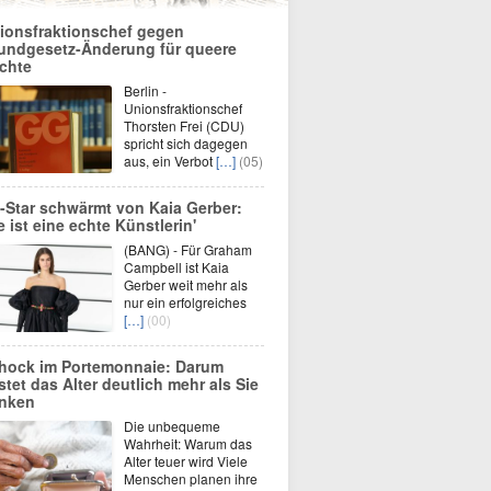
ionsfraktionschef gegen
undgesetz-Änderung für queere
chte
Berlin -
Unionsfraktionschef
Thorsten Frei (CDU)
spricht sich dagegen
aus, ein Verbot
[…]
(05)
-Star schwärmt von Kaia Gerber:
ie ist eine echte Künstlerin'
(BANG) - Für Graham
Campbell ist Kaia
Gerber weit mehr als
nur ein erfolgreiches
[…]
(00)
hock im Portemonnaie: Darum
stet das Alter deutlich mehr als Sie
nken
Die unbequeme
Wahrheit: Warum das
Alter teuer wird Viele
Menschen planen ihre