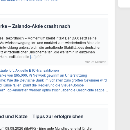
ke – Zalando-Aktie crasht nach
es Rekordhoch – Momentum bleibt intakt Der DAX setzt seine
Aufwärtsbewegung fort und markiert zum wiederholten Male ein
Entwicklung unterstreicht die anhaltende Stabilität des deutschen
tz wirtschaftlicher Unsicherheiten, die weiterhin in einzelnen
ken. Institutionelle
[…]
(00)
vor 26 Minuten
käufe fort: Aktuelle BTC-Transaktionen
arke von $65.000, Pi Network gewinnt an Unterstützung
: Wie die Deutsche Bank im Schatten zum großen Gewinner wird
 Kurse fallen, plant die Regierung die Steuer-Bombe
 Top-Analysten werden optimistisch, aber die Geschichte sagt etwas anderes
nd und Katze – Tipps zur erfolgreichen
rf, 08.08.2026 (lifePR) - Eine gute Mundhygiene ist für die