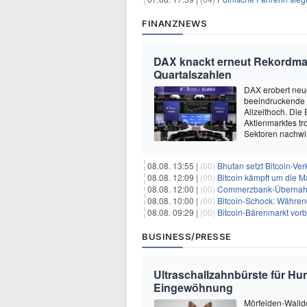
FINANZNEWS
DAX knackt erneut Rekordmar
Quartalszahlen
DAX erobert neu
beeindruckende 
Allzeithoch. Die 
Aktienmarktes tro
Sektoren nachwir
08.08. 13:55 |
(00)
Bhutan setzt Bitcoin-Ver
08.08. 12:09 |
(00)
Bitcoin kämpft um die M
08.08. 12:00 |
(00)
Commerzbank-Übernahme
08.08. 10:00 |
(00)
Bitcoin-Schock: Während
08.08. 09:29 |
(00)
Bitcoin-Bärenmarkt vorbei?
BUSINESS/PRESSE
Ultraschallzahnbürste für Hu
Eingewöhnung
Mörfelden-Walldo