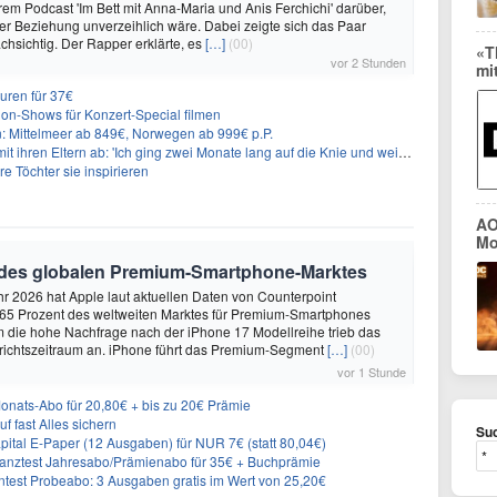
hrem Podcast 'Im Bett mit Anna-Maria und Anis Ferchichi' darüber,
iner Beziehung unverzeihlich wäre. Dabei zeigte sich das Paar
hsichtig. Der Rapper erklärte, es
[…]
(00)
«T
vor 2 Stunden
mi
uren für 37€
on-Shows für Konzert-Special filmen
n: Mittelmeer ab 849€, Norwegen ab 999€ p.P.
t ihren Eltern ab: 'Ich ging zwei Monate lang auf die Knie und weinte'
re Töchter sie inspirieren
AO
Mo
 des globalen Premium-Smartphone-Marktes
hr 2026 hat Apple laut aktuellen Daten von Counterpoint
 65 Prozent des weltweiten Marktes für Premium-Smartphones
em die hohe Nachfrage nach der iPhone 17 Modellreihe trieb das
ichtszeitraum an. iPhone führt das Premium-Segment
[…]
(00)
vor 1 Stunde
ats-Abo für 20,80€ + bis zu 20€ Prämie
f fast Alles sichern
Suc
tal E-Paper (12 Ausgaben) für NUR 7€ (statt 80,04€)
inanztest Jahresabo/Prämienabo für 35€ + Buchprämie
ntest Probeabo: 3 Ausgaben gratis im Wert von 25,20€