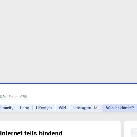
335
) · Forum (
979
)
munity
Lose
Lifestyle
WIN
Umfragen
Was ist klamm?
$$
 Internet teils bindend