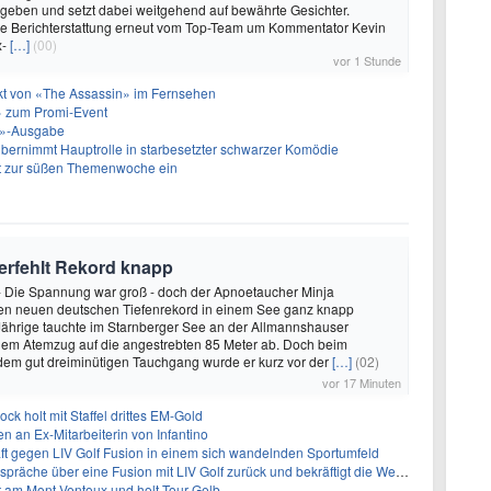
geben und setzt dabei weitgehend auf bewährte Gesichter.
die Berichterstattung erneut vom Top-Team um Kommentator Kevin
x-
[…]
(00)
vor 1 Stunde
akt von «The Assassin» im Fernsehen
 zum Promi-Event
ht»-Ausgabe
bernimmt Hauptrolle in starbesetzter schwarzer Komödie
t zur süßen Themenwoche ein
verfehlt Rekord knapp
 - Die Spannung war groß - doch der Apnoetaucher Minja
den neuen deutschen Tiefenrekord in einem See ganz knapp
-Jährige tauchte im Starnberger See an der Allmannshauser
inem Atemzug auf die angestrebten 85 Meter ab. Doch beim
dem gut dreiminütigen Tauchgang wurde er kurz vor der
[…]
(02)
vor 17 Minuten
ock holt mit Staffel drittes EM-Gold
n an Ex-Mitarbeiterin von Infantino
ft gegen LIV Golf Fusion in einem sich wandelnden Sportumfeld
 über eine Fusion mit LIV Golf zurück und bekräftigt die Wettbewerbslandschaft
t am Mont Ventoux und holt Tour-Gelb