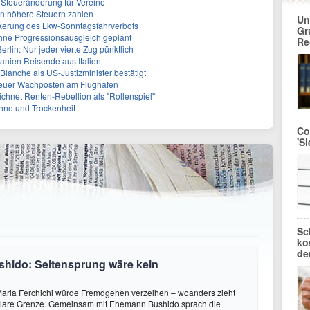
e Steueränderung für Vereine
en höhere Steuern zahlen
Un
ckerung des Lkw-Sonntagsfahrverbots
Gr
ohne Progressionsausgleich geplant
Re
lin: Nur jeder vierte Zug pünktlich
panien Reisende aus Italien
lanche als US-Justizminister bestätigt
Neuer Wachposten am Flughafen
ichnet Renten-Rebellion als "Rollenspiel"
nne und Trockenheit
Co
'S
Sc
ko
de
shido: Seitensprung wäre kein
aria Ferchichi würde Fremdgehen verzeihen – woanders zieht
 klare Grenze. Gemeinsam mit Ehemann Bushido sprach die