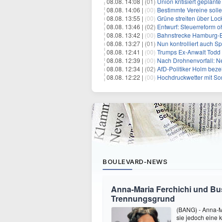
08.08. 14:08 |
(01)
Union kritisiert geplant
08.08. 14:06 |
(00)
Bestimmte Vereine soll
08.08. 13:55 |
(00)
Grüne streiten über Lo
08.08. 13:46 |
(02)
Entwurf: Steuerreform 
08.08. 13:42 |
(00)
Bahnstrecke Hamburg-Ber
08.08. 13:27 |
(01)
Nun kontrolliert auch S
08.08. 12:41 |
(00)
Trumps Ex-Anwalt Todd B
08.08. 12:39 |
(00)
Nach Drohnenvorfall: 
08.08. 12:34 |
(02)
AfD-Politiker Holm beze
08.08. 12:22 |
(00)
Hochdruckwetter mit So
BOULEVARD-NEWS
Anna-Maria Ferchichi und Bu
Trennungsgrund
(BANG) - Anna-M
sie jedoch eine