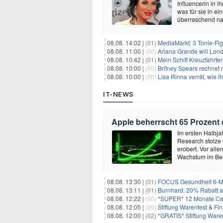
Influencerin in i
was für sie in e
überraschend nac
08.08. 14:02 |
(01)
MediaMarkt: 3 Tonie-Fig
08.08. 11:00 |
(00)
Ariana Grande will Lond
08.08. 10:42 |
(01)
Mein Schiff Kreuzfahrte
08.08. 10:00 |
(00)
Britney Spears rechnet mi
08.08. 10:00 |
(00)
Lisa Rinna verrät, wie ih
IT-NEWS
Apple beherrscht 65 Prozent
Im ersten Halbja
Research stolze
erobert. Vor all
Wachstum im Ber
08.08. 13:30 |
(01)
FOCUS Gesundheit 6-Mon
08.08. 13:11 |
(01)
Burnhard: 20% Rabatt au
08.08. 12:22 |
(00)
*SUPER* 12 Monate Capi
08.08. 12:05 |
(00)
Stiftung Warentest & F
08.08. 12:00 |
(02)
*GRATIS* Stiftung Ware