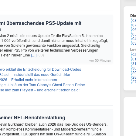
Di
0
mmt überraschendes PS5-Update mit
0
n
0
0
Man 2 erhält ein neues Update für die PlayStation 5. Insomniac
0
1.005 veröffentlicht und damit nicht nur neue Inhalte hinzugefügt,
0
e von Spielern gewünschte Funktion umgesetzt. Gleichzeitig
Let
tzer einer PS5 Pro von weiteren technischen Verbesserungen.
0
 Peter Parker Eine
[…]
(00)
0
vor 55 Minuten
3
3
Two erklärt die Entscheidung für Download-Codes
2
Rätsel – Insider stellt das neue Gerücht klar
2
26 – Erhaltet mehr Informationen
2
ährige Jubiläum der Tom Clancy’s Ghost Recon-Reihe
se lädt zum Playtest – und erscheint schon bald!
 seiner NFL-Berichterstattung
evin Burkhardt bleiben auch 2026 das Top-Duo des US-Senders.
ein komplettes Kommentatoren- und Moderatorenteam für die
vorgestellt. FOX Sports hat sein On-Air-Team für die NFL-Saison