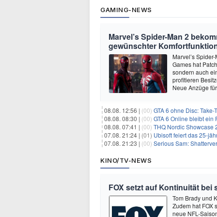
GAMING-NEWS
Marvel’s Spider-Man 2 beko
gewünschter Komfortfunktio
Marvel’s Spider-
Games hat Patch 
sondern auch ein
profitieren Besi
Neue Anzüge für
08.08. 12:56 |
(00)
GTA 6 ohne Disc: Take-
08.08. 08:30 |
(00)
GTA 6 Online bleibt ein 
08.08. 07:41 |
(00)
THQ Nordic Showcase 20
07.08. 21:24 |
(01)
Ubisoft feiert das 25-j
07.08. 21:23 |
(00)
Serious Sam: Shatterver
KINO/TV-NEWS
FOX setzt auf Kontinuität bei
Tom Brady und K
Zudem hat FOX s
neue NFL-Saison 