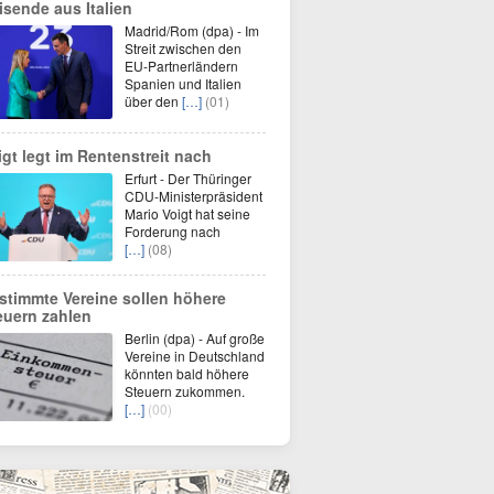
isende aus Italien
Madrid/Rom (dpa) - Im
Streit zwischen den
EU-Partnerländern
Spanien und Italien
über den
[…]
(01)
igt legt im Rentenstreit nach
Erfurt - Der Thüringer
CDU-Ministerpräsident
Mario Voigt hat seine
Forderung nach
[…]
(08)
stimmte Vereine sollen höhere
euern zahlen
Berlin (dpa) - Auf große
Vereine in Deutschland
könnten bald höhere
Steuern zukommen.
[…]
(00)