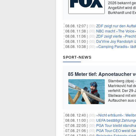
2026 bekannt ge
Angeführt wird 
Burkhardt und E
08.08. 12:07 |
(00)
ZDF zeigt nur den Auft
08.08. 11:38 |
(00)
NBC macht «The Voice»
08.08. 11:06 |
(00)
ZDF zeigt vierte «Prec
08.08. 11:00 |
(00)
Da'Vine Joy Randolph ü
08.08. 10:38 |
(00)
«Camping Paradis» läd
SPORT-NEWS
85 Meter tief: Apnoetaucher 
Starnberg (dpa)
Marinković hat 
verfehlt. Der 29
Steilwand mit e
Auftauchen aus 
08.08. 12:40 |
(00)
«Nicht erträumt»: Wellbr
08.08. 11:00 |
(00)
UEFA bestätigt Zahlunge
07.08. 22:05 |
(00)
PGA Tour bleibt standha
07.08. 21:06 |
(00)
PGA Tour-CEO weist Gespräche
07.08. 17:59 |
(04)
Polnische Fahrerin sieg