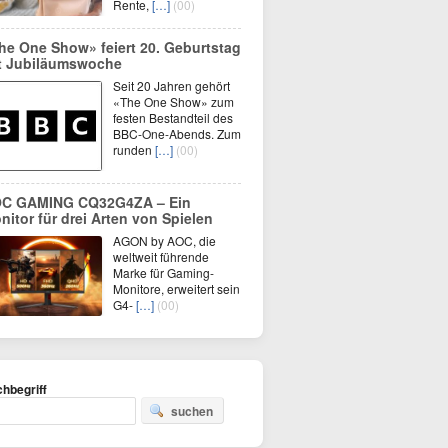
Rente,
[…]
(00)
he One Show» feiert 20. Geburtstag
t Jubiläumswoche
Seit 20 Jahren gehört
«The One Show» zum
festen Bestandteil des
BBC-One-Abends. Zum
runden
[…]
(00)
C GAMING CQ32G4ZA – Ein
nitor für drei Arten von Spielen
AGON by AOC, die
weltweit führende
Marke für Gaming-
Monitore, erweitert sein
G4-
[…]
(00)
hbegriff
suchen