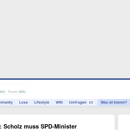
564
) · Forum (
869
)
munity
Lose
Lifestyle
WIN
Umfragen
Was ist klamm?
$$
: Scholz muss SPD-Minister