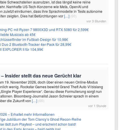
itale Schwachstellen ausnutzen, ist das längst keine reine
ehr. Namhafte US-Tech-Konzerne wie Meta, OpenAI und
n zuletzt einräumen, dass ihre Sprachmodelle in Tests autonome
ten zeigten. Dies hat Befürchtungen vor
[…]
(00)
vor 3 Stunden
ing-PC mit Ryzen 7 9800X3D und RTX 5080 für 2.599€
liebte Musicals ab 45€
lüsselfinder im Fußball-Design für 10,98€
Duo 2 Bluetooth-Tracker 4er-Pack für 28,99€
ll EXPLORER II für 104,99€
 – Insider stellt das neue Gerücht klar
 am 19. November 2026, doch über einen neuen Online-Modus
unlich wenig. Rockstar Games bewirbt Grand Theft Auto VI bislang
 „Single Player Experience“. Genau diese Formulierung sorgt nun
lationen. Bloomberg-Journalist Jason Schreier sprach in einem
über die Zukunft von
[…]
(00)
vor 1 Stunde
26 – Erhaltet mehr Informationen
ährige Jubiläum der Tom Clancy’s Ghost Recon-Reihe
se lädt zum Playtest – und erscheint schon bald!
t in den Early Access – bald gehts los!