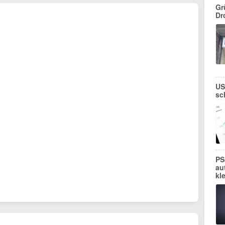
Gr
Dr
US
sc
PS
au
kl