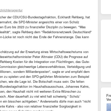
chrichtenagentur
precher der CDU/CSU-Bundestagsfraktion, Eckhardt Rehberg, hat
ermahnt, die SPD-Minister angesichts einer von Scholz
en Euro bis 2023 zu finanzieller Disziplin zu bewegen. "Was
 Realität", sagte Rehberg dem "Redaktionsnetzwerk Deutschland"
den-Lücke ist noch nicht das Ende der Fahnenstange. Das kann
erschätzung auf der Erwartung eines Wirtschaftswachstums von
deswirtschaftsminister Peter Altmaier (CDU) die Prognose auf
ehberg Kosten für die Integration von Flüchtlingen, das Gute-
 Kommission gleichwertige Lebensverhältnisse, Verteidigung und
Millionen-, sondern Milliardenposten", sagte er und empfahl dem
ten zu spielen und den SPD-geführten Ministerien zum Beispiel
chen, wie die Lage ist. Die Botschaft muss sein: Die fetten
-Bundestagsfraktion im Haushaltsausschuss, Johannes Kahrs,
en, den Haushalt nicht mit weiteren Extra-Wünschen zu
Fr
ch. Aber dauerhaft zu viel wird halt schwierig." Scholz`
Ve
 ein bisschen achtgeben." Andererseits dürfe man auch "nicht
e Kahrs - also von relativer finanzieller Sorglosigkeit in