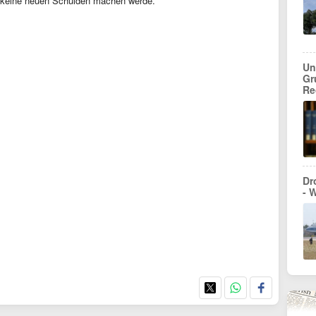
d keine neuen Schulden machen werde.
Un
Gr
Re
Dr
- 