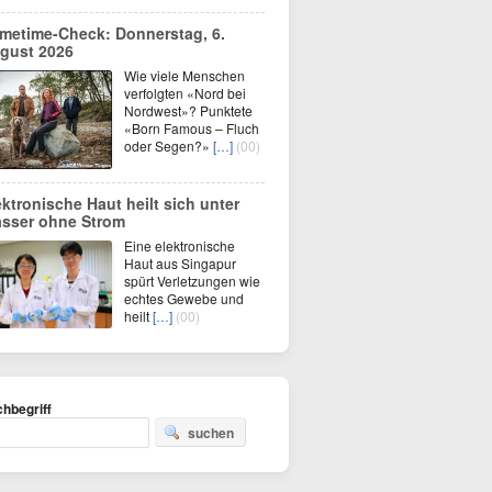
imetime-Check: Donnerstag, 6.
gust 2026
Wie viele Menschen
verfolgten «Nord bei
Nordwest»? Punktete
«Born Famous – Fluch
oder Segen?»
[…]
(00)
ektronische Haut heilt sich unter
sser ohne Strom
Eine elektronische
Haut aus Singapur
spürt Verletzungen wie
echtes Gewebe und
heilt
[…]
(00)
hbegriff
suchen