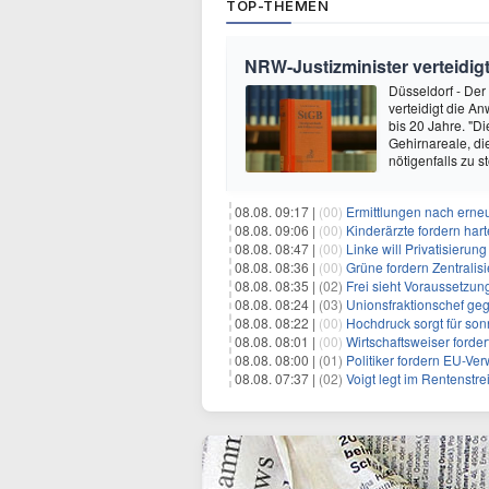
TOP-THEMEN
NRW-Justizminister verteidi
Düsseldorf - Der
verteidigt die A
bis 20 Jahre. "D
Gehirnareale, di
nötigenfalls zu s
08.08. 09:17 |
(00)
Ermittlungen nach erne
08.08. 09:06 |
(00)
Kinderärzte fordern ha
08.08. 08:47 |
(00)
Linke will Privatisieru
08.08. 08:36 |
(00)
Grüne fordern Zentrali
08.08. 08:35 |
(02)
Frei sieht Voraussetzun
08.08. 08:24 |
(03)
Unionsfraktionschef ge
08.08. 08:22 |
(00)
Hochdruck sorgt für son
08.08. 08:01 |
(00)
Wirtschaftsweiser ford
08.08. 08:00 |
(01)
Politiker fordern EU-Ve
08.08. 07:37 |
(02)
Voigt legt im Rentenstre