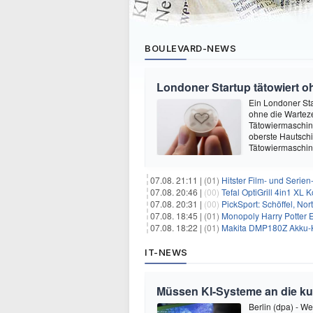
BOULEVARD-NEWS
Londoner Startup tätowiert o
Ein Londoner Sta
ohne die Warteze
Tätowiermaschine 
oberste Hautschi
Tätowiermaschine
07.08. 21:11 |
(01)
Hitster Film- und Serie
07.08. 20:46 |
(00)
Tefal OptiGrill 4in1 XL
07.08. 20:31 |
(00)
PickSport: Schöffel, No
07.08. 18:45 |
(01)
Monopoly Harry Potter Ed
07.08. 18:22 |
(01)
Makita DMP180Z Akku-K
IT-NEWS
Müssen KI-Systeme an die k
Berlin (dpa) - W