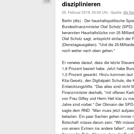
disziplinieren
05. Februar 2019, 05:00 Uhr
·
Quelle:
dts Na
Berlin (dts) - Der haushaltspolitische S
Bundesfinanzminister Olaf Scholz (SPD) 
benannten Haushaltslücke von 25 Milliard
Olaf Scholz sagt, entspricht einfach der
(Dienstagausgaben). "Und die 25-Milliar
noch weiter nach oben gehen."
Er verwies darauf, dass die letzte Steu
1,8 Prozent basiert habe. Jetzt habe Bun
1,0 Prozent gesenkt. Hinzu kommen laut R
Kita-Gesetz, den Digitalpakt Schule, die
Entwicklungshilfe. "Das alles sind nicht 
Finanzminister deshalb, "mit offenen Kar
von Frau Giffey und Herrn Heil klar zu ma
Jahre sind vorbei." Der Obmann der SPD
sagte dem RND: "Man muss jetzt aufpass
belasten. Ein paar Sachen gehen immer no
Botschaft müsse darum sein: "Wir müssen
von einem Extrem ins andere fallen", mahnt