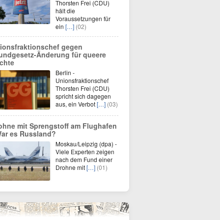
Thorsten Frei (CDU)
hält die
Voraussetzungen für
ein
[…]
(02)
ionsfraktionschef gegen
undgesetz-Änderung für queere
chte
Berlin -
Unionsfraktionschef
Thorsten Frei (CDU)
spricht sich dagegen
aus, ein Verbot
[…]
(03)
ohne mit Sprengstoff am Flughafen
War es Russland?
Moskau/Leipzig (dpa) -
Viele Experten zeigen
nach dem Fund einer
Drohne mit
[…]
(01)