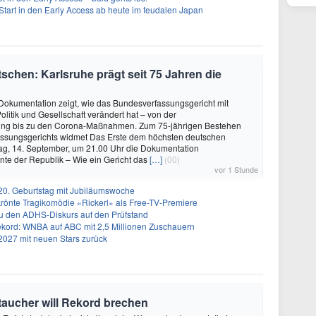
Start in den Early Access ab heute im feudalen Japan
schen: Karlsruhe prägt seit 75 Jahren die
okumentation zeigt, wie das Bundesverfassungsgericht mit
olitik und Gesellschaft verändert hat – von der
ung bis zu den Corona-Maßnahmen. Zum 75-jährigen Bestehen
ssungsgerichts widmet Das Erste dem höchsten deutschen
ag, 14. September, um 21.00 Uhr die Dokumentation
te der Republik – Wie ein Gericht das
[…]
(00)
vor 1 Stunde
20. Geburtstag mit Jubiläumswoche
krönte Tragikomödie «Rickerl» als Free-TV-Premiere
ku den ADHS-Diskurs auf den Prüfstand
 Rekord: WNBA auf ABC mit 2,5 Millionen Zuschauern
2027 mit neuen Stars zurück
oetaucher will Rekord brechen