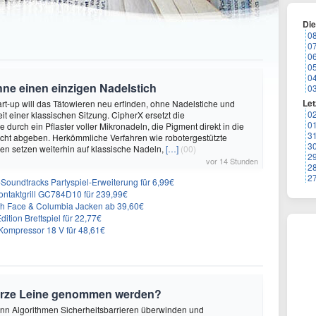
Di
0
0
0
0
0
hne einen einzigen Nadelstich
0
Let
rt-up will das Tätowieren neu erfinden, ohne Nadelstiche und
0
it einer klassischen Sitzung. CipherX ersetzt die
0
durch ein Pflaster voller Mikronadeln, die Pigment direkt in die
3
cht abgeben. Herkömmliche Verfahren wie robotergestützte
3
n setzen weiterhin auf klassische Nadeln,
[…]
(00)
2
vor 14 Stunden
2
2
n-Soundtracks Partyspiel-Erweiterung für 6,99€
 Kontaktgrill GC784D10 für 239,99€
rth Face & Columbia Jacken ab 39,60€
ition Brettspiel für 22,77€
ompressor 18 V für 48,61€
urze Leine genommen werden?
enn Algorithmen Sicherheitsbarrieren überwinden und