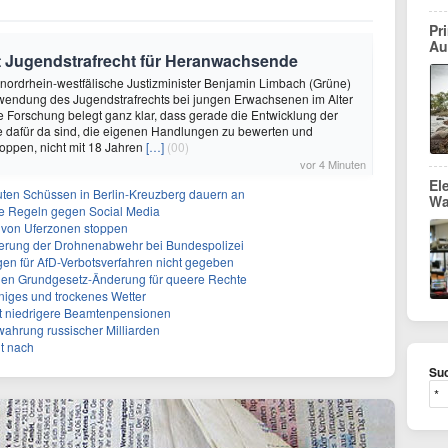
Pr
Au
gt Jugendstrafrecht für Heranwachsende
 nordrhein-westfälische Justizminister Benjamin Limbach (Grüne)
nwendung des Jugendstrafrechts bei jungen Erwachsenen im Alter
ie Forschung belegt ganz klar, dass gerade die Entwicklung der
e dafür da sind, die eigenen Handlungen zu bewerten und
toppen, nicht mit 18 Jahren
[…]
(00)
vor 4 Minuten
El
uten Schüssen in Berlin-Kreuzberg dauern an
Wa
rte Regeln gegen Social Media
ng von Uferzonen stoppen
sierung der Drohnenabwehr bei Bundespolizei
gen für AfD-Verbotsverfahren nicht gegeben
gen Grundgesetz-Änderung für queere Rechte
niges und trockenes Wetter
ert niedrigere Beamtenpensionen
rwahrung russischer Milliarden
it nach
Suc