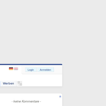
Login
Anmelden
Werben
- keine Kommentare -