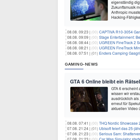
eigenständig dig
Zukunftsmusik m
Anthropic musste
Hacking-Fähigkei
08.08. 09:23 |
(00)
CAPTIVA R10-3054 Gam
08.08. 09:09 |
(00)
Stage Entertainment: Be
08.08. 08:44 |
(00)
UGREEN FineTrack 2 Sch
08.08. 08:21 |
(00)
UGREEN FineTrack Mini 
08.08. 07:51 |
(01)
Enders Camping Gasgri
GAMING-NEWS
GTA 6 Online bleibt ein Rätsel
GTA 6 erscheint
wissen wir ersta
ausdrücklich als
erneut für Speku
aktuellen Video 
08.08. 07:41 |
(00)
THQ Nordic Showcase 20
07.08. 21:24 |
(01)
Ubisoft feiert das 25-j
07.08. 21:23 |
(00)
Serious Sam: Shatterver
07.08. 21:23 |
(00)
Car Was Simulator starte