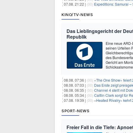
07.08. 21:22 |
(00)
Expeditions: Samurai – 
KINO/TV-NEWS
Das Lieblingsgericht der Deut
Republik
Eine neue ARD-D
seinen Urteilen P
Gleichberechtig
des Bundesverfa
Gericht am Mont
Schicksalsmomen
08.08. 07:36 |
(00)
«The One Show» feiert 
08.08. 07:03 |
(00)
Das Erste zeigt preisge
08.08. 06:35 |
(00)
Channel 4 stellt mit Do
08.08. 05:34 |
(00)
Caitlin Clark sorgt für
07.08. 19:39 |
(00)
«Heated Rivalry» kehrt 
SPORT-NEWS
Freier Fall in die Tiefe: Apn