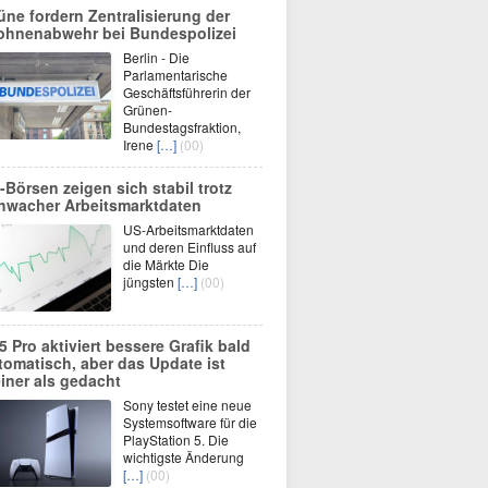
üne fordern Zentralisierung der
ohnenabwehr bei Bundespolizei
Berlin - Die
Parlamentarische
Geschäftsführerin der
Grünen-
Bundestagsfraktion,
Irene
[…]
(00)
-Börsen zeigen sich stabil trotz
hwacher Arbeitsmarktdaten
US-Arbeitsmarktdaten
und deren Einfluss auf
die Märkte Die
jüngsten
[…]
(00)
5 Pro aktiviert bessere Grafik bald
tomatisch, aber das Update ist
einer als gedacht
Sony testet eine neue
Systemsoftware für die
PlayStation 5. Die
wichtigste Änderung
[…]
(00)