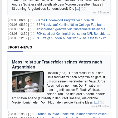
Andrea Schäfer steht bereits ab dem Morgen desselben Tages im
Streaming-Angebot des Senders bereit. Die
[…]
(00)
vor 1 Stunde
09.08. 06:40 |
(00)
Carrie Underwood singt weiter für die NFL
09.08. 05:39 |
(00)
ESPN setzt auf Kontinuität im College Football
08.08. 16:58 |
(00)
Abschreiben geht weiter: Quotenmeter liefert die Vorlagen
08.08. 12:39 |
(00)
FOX setzt auf Kontinuität bei seiner NFL-Berichterstattung
08.08. 12:07 |
(02)
ZDF zeigt nur den Auftakt von «The Assassin» im Fernsehen
SPORT-NEWS
Messi reist zur Trauerfeier seines Vaters nach
Argentinien
Rosario (dpa) - Lionel Messi ist aus der
US-Stadt Miami nach Argentinien gereist,
um von seinem verstorbenen Vater Jorge
Abschied zu nehmen. Der Privatjet mit
dem argentinischen Fußball-Weltstar,
seiner Frau und den drei Kindern landete
am späten Abend (Ortszeit) in der Stadt Rosario, wie örtliche
Medien berichteten. Vom Flughafen sei die Familie Messi
[…]
(00)
vor 4 Stunden
08.08. 19:27 |
(02)
Frauen-Tour vor Finale mit Sekundenkrimi: Vollering in Gelb