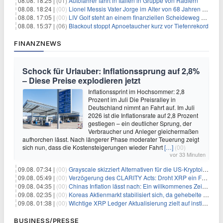
08.08. 18:25 |
(01)
Autofahrer fährt in Italien in Gruppe von Radlern
08.08. 18:24 |
(00)
Lionel Messis Vater Jorge im Alter von 68 Jahren gestorben
08.08. 17:05 |
(00)
LIV Golf steht an einem finanziellen Scheideweg auf der Suche nach neuen Investitionen
08.08. 15:37 |
(06)
Blackout stoppt Apnoetaucher kurz vor Tiefenrekord
FINANZNEWS
Schock für Urlauber: Inflationssprung auf 2,8%
– Diese Preise explodieren jetzt
Inflationssprint im Hochsommer: 2,8
Prozent im Juli Die Preisralley in
Deutschland nimmt an Fahrt auf. Im Juli
2026 ist die Inflationsrate auf 2,8 Prozent
gestiegen – ein deutlicher Sprung, der
Verbraucher und Anleger gleichermaßen
aufhorchen lässt. Nach längerer Phase moderater Teuerung zeigt
sich nun, dass die Kostensteigerungen wieder Fahrt
[…]
(00)
vor 33 Minuten
09.08. 07:34 |
(00)
Grayscale skizziert Alternativen für die US-Kryptoindustrie ohne CLARITY Act
09.08. 05:49 |
(00)
Verzögerung des CLARITY Acts: Droht XRP ein Fall unter die $1-Marke?
09.08. 04:35 |
(00)
Chinas Inflation lässt nach: Ein willkommenes Zeichen für Investoren angesichts der Folgen des Öl-Schocks
09.08. 02:35 |
(00)
Koreas Aktienmarkt stabilisiert sich, da gehebelte Positionen abgebaut werden
09.08. 01:38 |
(00)
Wichtige XRP Ledger Aktualisierung zielt auf institutionelle Akzeptanz ab
BUSINESS/PRESSE