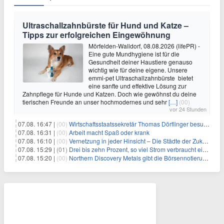
Ultraschallzahnbürste für Hund und Katze –
Tipps zur erfolgreichen Eingewöhnung
Mörfelden-Walldorf, 08.08.2026 (lifePR) -
Eine gute Mundhygiene ist für die
Gesundheit deiner Haustiere genauso
wichtig wie für deine eigene. Unsere
emmi-pet Ultraschallzahnbürste bietet
eine sanfte und effektive Lösung zur
Zahnpflege für Hunde und Katzen. Doch wie gewöhnst du deine
tierischen Freunde an unser hochmodernes und sehr
[…]
(00)
vor 24 Stunden
07.08. 16:47 |
(00)
Wirtschaftsstaatssekretär Thomas Dörflinger besucht Handwerksbetrieb im Kammerbezirk Freiburg
07.08. 16:31 |
(00)
Arbeit macht Spaß oder krank
07.08. 16:10 |
(00)
Vernetzung in jeder Hinsicht – Die Städte der Zukunft sind grün-blau
07.08. 15:29 |
(01)
Drei bis zehn Prozent, so viel Strom verbraucht ein Aufzug im Gebäude
07.08. 15:20 |
(00)
Northern Discovery Metals gibt die Börsennotierung an der Frankfurter Wertpapierbörse bekannt