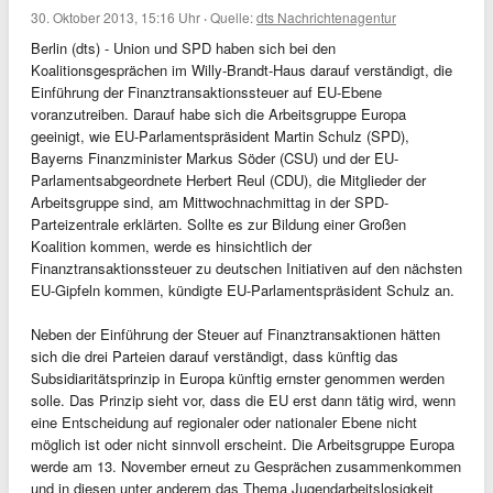
30. Oktober 2013, 15:16 Uhr
·
Quelle:
dts Nachrichtenagentur
Berlin (dts) - Union und SPD haben sich bei den
Koalitionsgesprächen im Willy-Brandt-Haus darauf verständigt, die
Einführung der Finanztransaktionssteuer auf EU-Ebene
voranzutreiben. Darauf habe sich die Arbeitsgruppe Europa
geeinigt, wie EU-Parlamentspräsident Martin Schulz (SPD),
Bayerns Finanzminister Markus Söder (CSU) und der EU-
Parlamentsabgeordnete Herbert Reul (CDU), die Mitglieder der
Arbeitsgruppe sind, am Mittwochnachmittag in der SPD-
Parteizentrale erklärten. Sollte es zur Bildung einer Großen
Koalition kommen, werde es hinsichtlich der
Finanztransaktionssteuer zu deutschen Initiativen auf den nächsten
EU-Gipfeln kommen, kündigte EU-Parlamentspräsident Schulz an.
Neben der Einführung der Steuer auf Finanztransaktionen hätten
sich die drei Parteien darauf verständigt, dass künftig das
Subsidiaritätsprinzip in Europa künftig ernster genommen werden
solle. Das Prinzip sieht vor, dass die EU erst dann tätig wird, wenn
eine Entscheidung auf regionaler oder nationaler Ebene nicht
möglich ist oder nicht sinnvoll erscheint. Die Arbeitsgruppe Europa
werde am 13. November erneut zu Gesprächen zusammenkommen
und in diesen unter anderem das Thema Jugendarbeitslosigkeit