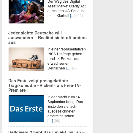
Der Weg des Digital
Asset Market Clarity Act
durch den US-Senat hat
mehr Klarheit
[…]
(00)
Jeder siebte Deutsche will
auswandern – Realität sieht oft anders
aus
In einer repräsentativen
INSA-Umfrage geben
rund 14 Prozent der
erwachsenen
Deutschen
[…]
(00)
Das Erste zeigt preisgekrönte
Tragikomödie «Rickerl» als Free-TV-
Premiere
In der Nacht zum 14.
September bringt Das
Erste den vielfach
ausgezeichneten
österreichischen
[…]
(00)
Helldivers 2 hebt das Level-Limit an –