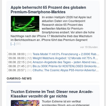
Apple beherrscht 65 Prozent des globalen
Premium-Smartphone-Marktes
Im ersten Halbjahr 2026 hat Apple laut
aktuellen Daten von Counterpoint
Research stolze 65 Prozent des
weltweiten Marktes für Premium-
Smartphones erobert. Vor allem die hohe
Nachfrage nach der iPhone 17 Modellreihe trieb das Wachstum
im Berichtszeitraum an. iPhone führt das Premium-Segment
[…]
(00)
vor 19 Stunden
09.08. 08:00 |
(00)
Tesla Model Y mit 0% Finanzierung + 2.000€ Rabatt für 38.970€
09.08. 06:00 |
(12)
Weight Watchers Angebot: 12 Monate mit 75% Rabatt ab 6,25€/Monat
08.08. 22:15 |
(04)
Amazon-Angebote des Tages – jeden Abend neue Deals zum Stöbern
08.08. 21:45 |
(01)
Bis zu 300€ Prämie für KOSTENLOSES Girokonto bei der Santander – 50€ schon nach 1 Woche!
08.08. 20:57 |
(00)
Cthulhu: The Cosmic Abyss PS5-Horror-Adventure für 27,99€
GAMING-NEWS
Truxton Extreme im Test: Dieser neue Arcade-
Klassiker verzeiht dir gar nichts
Truxton Extreme ist ein vertikal
scrollendes Shoot-‚em-up-Videospiel,