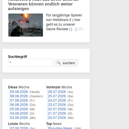
Veteranen können endlich weiter
aufsteigen
Für langjährige Spieler
von Helldivers 2 ( hier
geht es zu unserer
Game Review )
[…]
(00)
Suchbegriff
suchen
Diese
Woche
Vorletzte
Woche
09.08.2026
26.07.2026
(Heute)
(So)
08.08.2026
25.07.2026
(Gestern)
(Sa)
07.08.2026
24.07.2026
(Fr)
(Fr)
06.08.2026
23.07.2026
(Do)
(Do)
05.08.2026
22.07.2026
(Mi)
(Mi)
04.08.2026
21.07.2026
(Di)
(Di)
03.08.2026
20.07.2026
(Mo)
(Mo)
Letzte
Woche
Top
News
02.08.2026
Populäre News
(So)
(14d)