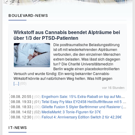
BOULEVARD-NEWS
Wirkstoff aus Cannabis beendet Alpträume bei
über 1/3 der PTSD-Patienten
Die posttraumatische Belastungsstörung
ist oft mit wiederkehrenden Alpträumen
verbunden, die den einzelnen Menschen
extrem belasten. Was lässt sich dagegen
tun? Die Charité Universitätsmedizin
Berlin wagte einen placebokontrollierten
Versuch und wurde fündig: Ein wenig bekannter Cannabis-
Wirkstoff könnte auf natürlichem Weg helfen. Was hilft gegen
[…]
(00)
vor 16 Stunden
08.08. 20:55 |
(00)
Engelhorn Sale: 15% Extra-Rabatt on top auf Mode- und Sport-Artikel
08.08. 19:33 |
(01)
Tefal Easy Fry Max EY2458 Heißluftfritteuse mit 5 Litern für 64,99€
08.08. 18:33 |
(00)
Gillette Fusion 5 Styler Barttrimmer und Rasierer (All in One) für 16€
08.08. 14:02 |
(02)
MediaMarkt: 3 Tonie-Figuren für 37€
08.08. 12:30 |
(00)
Fallout 4: Anniversary Edition Switch 2 für 42,39€
IT-NEWS