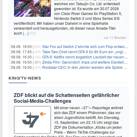
welches von Tatsujin Co. Ltd. entwickelt
geworden ist. Es wurde am 30.07.2026
von Clear River Games für PlayStation 5,
Nintendo Switch 2 und Xbox Series X/S
veröffentlicht. Wir haben unser Daheim in eine Spielhalle
verwandelt und herausgefunden, ob dieser neue Arcade-Titel
auch
[…]
(00)
vor 11 Stunden
08.08. 18:00 |
(00)
Star Fox auf Switch 2 könnte sich zum Flop entwickeln
08.08. 17:45 |
(00)
Take-Two-Chef nennt GTA 6 für 80 Euro ein „unglaubliches Schnäppchen“
08.08. 16:30 |
(00)
GTA 6: Netflix nennt angeblich Laufzeit der neuen Gameplay-Präsentation
08.08. 16:00 |
(01)
Zelda-Film: Ganondorf, Impa und weitere Darsteller sollen feststehen
08.08. 16:00 |
(00)
Rockstar-CEO: In drei Jahren werden alle Spiele gestreamt
KINO/TV-NEWS
ZDF blickt auf die Schattenseiten gefährlicher
Social-Media-Challenges
Mit einer neuen «37°»-Reportage widmet
sich das ZDF einem Phänomen, das vor
allem Jugendliche betrifft. Am Dienstag,
15. September, um 22.15 Uhr zeigt das
ZDF die Dokumentation „Klicks um jeden
Preis – Wenn TikTok-Challenges zur
Gefahr werden“ der Reihe 37°. Der Film von Kathi Liesenfeld und