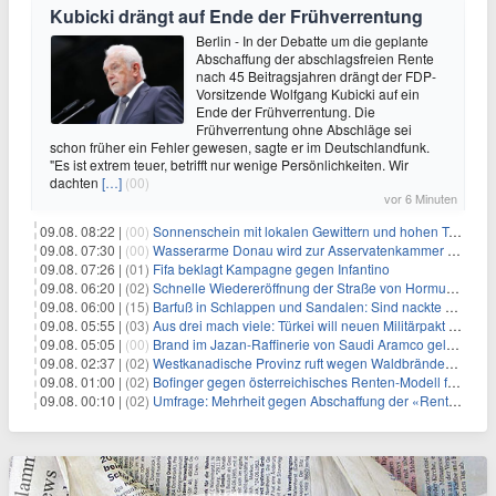
Kubicki drängt auf Ende der Frühverrentung
Berlin - In der Debatte um die geplante
Abschaffung der abschlagsfreien Rente
nach 45 Beitragsjahren drängt der FDP-
Vorsitzende Wolfgang Kubicki auf ein
Ende der Frühverrentung. Die
Frühverrentung ohne Abschläge sei
schon früher ein Fehler gewesen, sagte er im Deutschlandfunk.
"Es ist extrem teuer, betrifft nur wenige Persönlichkeiten. Wir
dachten
[…]
(00)
vor 6 Minuten
09.08. 08:22 |
(00)
Sonnenschein mit lokalen Gewittern und hohen Temperaturen
09.08. 07:30 |
(00)
Wasserarme Donau wird zur Asservatenkammer der Geschichte
09.08. 07:26 |
(01)
Fifa beklagt Kampagne gegen Infantino
09.08. 06:20 |
(02)
Schnelle Wiedereröffnung der Straße von Hormus ungewiss
09.08. 06:00 |
(15)
Barfuß in Schlappen und Sandalen: Sind nackte Füße eklig?
09.08. 05:55 |
(03)
Aus drei mach viele: Türkei will neuen Militärpakt erweitern
09.08. 05:05 |
(00)
Brand im Jazan-Raffinerie von Saudi Aramco gelöscht: Auswirkungen auf die Energiemärkte
09.08. 02:37 |
(02)
Westkanadische Provinz ruft wegen Waldbränden Notstand aus
09.08. 01:00 |
(02)
Bofinger gegen österreichisches Renten-Modell für Schwerarbeiter
09.08. 00:10 |
(02)
Umfrage: Mehrheit gegen Abschaffung der «Rente mit 63»