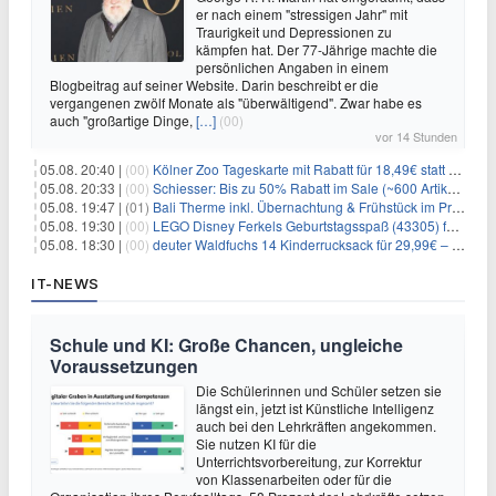
er nach einem "stressigen Jahr" mit
Traurigkeit und Depressionen zu
kämpfen hat. Der 77-Jährige machte die
persönlichen Angaben in einem
Blogbeitrag auf seiner Website. Darin beschreibt er die
vergangenen zwölf Monate als "überwältigend". Zwar habe es
auch "großartige Dinge,
[…]
(00)
vor 14 Stunden
05.08. 20:40 |
(00)
Kölner Zoo Tageskarte mit Rabatt für 18,49€ statt 29,50€ – einlösbar bis Dezember
05.08. 20:33 |
(00)
Schiesser: Bis zu 50% Rabatt im Sale (~600 Artikel zur Auswahl)
05.08. 19:47 |
(01)
Bali Therme inkl. Übernachtung & Frühstück im Premium Hotel (Bad Oeynhausen) ab 89€ p.P.
05.08. 19:30 |
(00)
LEGO Disney Ferkels Geburtstagsspaß (43305) für 29,10€
05.08. 18:30 |
(00)
deuter Waldfuchs 14 Kinderrucksack für 29,99€ – Amber-maple
IT-NEWS
Schule und KI: Große Chancen, ungleiche
Voraussetzungen
Die Schülerinnen und Schüler setzen sie
längst ein, jetzt ist Künstliche Intelligenz
auch bei den Lehrkräften angekommen.
Sie nutzen KI für die
Unterrichtsvorbereitung, zur Korrektur
von Klassenarbeiten oder für die