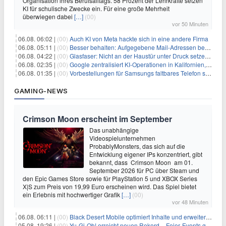
Organisation ihres Berufsalltags. 58 Prozent der Lehrkräfte setzen
KI für schulische Zwecke ein. Für eine große Mehrheit
überwiegen dabei
[…]
(00)
vor 50 Minuten
06.08. 06:02 |
(00)
Auch KI von Meta hackte sich in eine andere Firma
06.08. 05:11 |
(00)
Besser behalten: Aufgegebene Mail-Adressen bergen Gefahren
06.08. 04:22 |
(00)
Glasfaser: Nicht an der Haustür unter Druck setzen lassen
06.08. 02:35 |
(00)
Google zentralisiert KI-Operationen in Kalifornien, um Rivale Anthropic und OpenAI zu überholen
06.08. 01:35 |
(00)
Vorbestellungen für Samsungs faltbares Telefon steigen um 30 % in einem wettbewerbsintensiven Markt
GAMING-NEWS
Crimson Moon erscheint im September
Das unabhängige
Videospielunternehmen
ProbablyMonsters, das sich auf die
Entwicklung eigener IPs konzentriert, gibt
bekannt, dass Crimson Moon am 01.
September 2026 für PC über Steam und
den Epic Games Store sowie für PlayStation 5 und XBOX Series
X|S zum Preis von 19,99 Euro erscheinen wird. Das Spiel bietet
ein Erlebnis mit hochwertiger Grafik
[…]
(00)
vor 48 Minuten
06.08. 06:11 |
(00)
Black Desert Mobile optimiert Inhalte und erweitert Treasure Access
05.08. 19:26 |
(00)
Yu‑Gi‑Oh! erreicht neuen Rekord – Feier‑Events gestartet