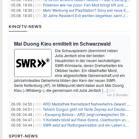
05.08. 19:00 |
(00)
Pokémon wie nie zuvor: Fan-Mod bringt VR und Ego-Perspektive nach Kanto
05.08. 18:30 |
(00)
Mehr Werbung auf PlayStation? Sony soll neue Einnahmequellen prüfen
05.08. 18:00 |
(00)
30 Jahre Resident Evil werden begehbar, samt „lebensgroßem Leon“
KINO/TV-NEWS
Mai Duong Kieu ermittelt im Schwarzwald
Die Schauspielerin übernimmt neben
Julia Jentsch eine der beiden
Hauptrollen in der neuen sechsteiligen
SWR-Krimiserie, deren Dreharbeiten bis
Oktober laufen. Ein rätselhafter Mord,
eine abgeschottete Gemeinschaft und ein
jahrzehntealtes Geheimnis bilden den Kern der neuen SWR-
Serie Keltenburg (AT). Im Mittelpunkt steht dabei auch Mai Duong
Kieu («Wilsberg»), die gemeinsam mit Julia Jentsch
[…]
(00)
vor 2 Stunden
06.08. 04:55 |
(00)
ARD Mediathek thematisiert Nahverkehrs-Gewalt und Soldatinnen
06.08. 04:51 |
(00)
Tahsim Durgun geht mit Tante Zeynep auf Deutschlandreise
06.08. 04:48 |
(00)
«Escaping Bolivia»: ARD zeigt norwegischen Streaminghit
06.08. 04:47 |
(00)
Y-Kollektiv blickt auf Rave-Szene, Overtourism und Pokémon-Kult
06.08. 04:44 |
(00)
SWR setzt auf Rettungseinsätze und ein Leben ohne Smartphone
SPORT-NEWS