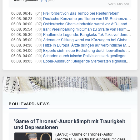
vor 2 Minuten
06.08. 06:45 |
(01)
Frei fordert von Bas Tempo bei Rentenreform
06.08. 06:23 |
(00)
Deutsche Konzerne profitieren von US-Rechenzentrums-Boom
06.08. 06:00 |
(07)
Ostdeutsche Chemieindustrie warnt vor AfD-Landesregierung
06.08. 05:54 |
(00)
Iran: Vereinbarung mit Oman zu Straße von Hormus fast fertig
06.08. 05:30 |
(00)
Knatternde Legende: Bangkoks Tuk-Tuks vor dem Aus?
06.08. 05:00 |
(00)
Adenauer-Stiftung warnt vor Kürzungen bei Globaler Gesundheit
06.08. 04:30 |
(00)
Hitze in Europa: Ärzte dringen auf verbindliche Maßnahmen
06.08. 04:00 |
(02)
Experte sieht neue Bedrohung durch bewaffnete Drohnen
06.08. 04:00 |
(00)
Schaden durch falsche Polizisten stark gestiegen
06.08. 03:05 |
(00)
Ebola-Ausbruch: Steigende Sterberaten signalisieren dringenden Bedarf an verbesserter Gesundheitsinfrastruktur
BOULEVARD-NEWS
'Game of Thrones'-Autor kämpft mit Traurigkeit
und Depressionen
(BANG) - 'Game of Thrones'-Autor
George R. R. Martin hat eingeräumt, dass