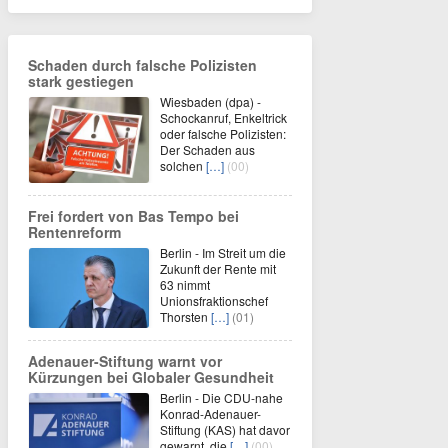
Schaden durch falsche Polizisten
stark gestiegen
Wiesbaden (dpa) -
Schockanruf, Enkeltrick
oder falsche Polizisten:
Der Schaden aus
solchen
[…]
(00)
Frei fordert von Bas Tempo bei
Rentenreform
Berlin - Im Streit um die
Zukunft der Rente mit
63 nimmt
Unionsfraktionschef
Thorsten
[…]
(01)
Adenauer-Stiftung warnt vor
Kürzungen bei Globaler Gesundheit
Berlin - Die CDU-nahe
Konrad-Adenauer-
Stiftung (KAS) hat davor
gewarnt, die
[…]
(00)