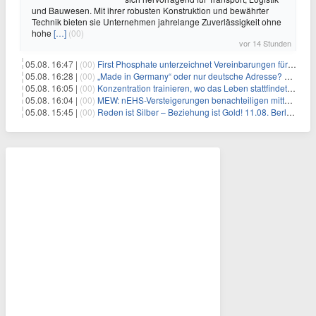
und Bauwesen. Mit ihrer robusten Konstruktion und bewährter
Technik bieten sie Unternehmen jahrelange Zuverlässigkeit ohne
hohe
[…]
(00)
vor 14 Stunden
05.08. 16:47 |
(00)
First Phosphate unterzeichnet Vereinbarungen für nicht zu refundierende Zuwendungen in Höhe von 4,84 Mio. $ von der kanadischen Regierung für Straßeninfrastruktur und Stromübertragungsleitungen
05.08. 16:28 |
(00)
„Made in Germany“ oder nur deutsche Adresse? So erkennen Sie, wo Ihre Leiterplatten wirklich gefertigt werden
05.08. 16:05 |
(00)
Konzentration trainieren, wo das Leben stattfindet: Mobile EEG-Technologie bringt Neurofeedback in den Alltag
05.08. 16:04 |
(00)
MEW: nEHS-Versteigerungen benachteiligen mittelständische Unternehmen
05.08. 15:45 |
(00)
Reden ist Silber – Beziehung ist Gold! 11.08. Berlin – 18:30 Uhr