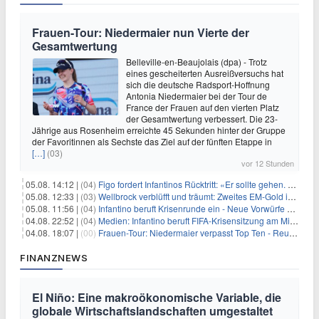
Frauen-Tour: Niedermaier nun Vierte der
Gesamtwertung
Belleville-en-Beaujolais (dpa) - Trotz
eines gescheiterten Ausreißversuchs hat
sich die deutsche Radsport-Hoffnung
Antonia Niedermaier bei der Tour de
France der Frauen auf den vierten Platz
der Gesamtwertung verbessert. Die 23-
Jährige aus Rosenheim erreichte 45 Sekunden hinter der Gruppe
der Favoritinnen als Sechste das Ziel auf der fünften Etappe in
[…]
(03)
vor 12 Stunden
05.08. 14:12 |
(04)
Figo fordert Infantinos Rücktritt: «Er sollte gehen. Jetzt»
05.08. 12:33 |
(03)
Wellbrock verblüfft und träumt: Zweites EM-Gold in Paris
05.08. 11:56 |
(04)
Infantino beruft Krisenrunde ein - Neue Vorwürfe gegen FIFA
04.08. 22:52 |
(04)
Medien: Infantino beruft FIFA-Krisensitzung am Mittwoch ein
04.08. 18:07 |
(00)
Frauen-Tour: Niedermaier verpasst Top Ten - Reusser siegt
FINANZNEWS
El Niño: Eine makroökonomische Variable, die
globale Wirtschaftslandschaften umgestaltet