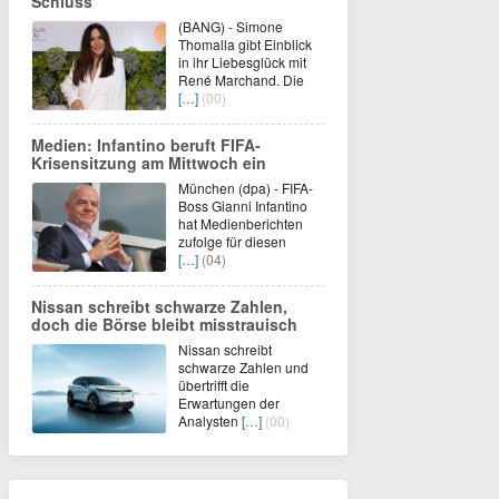
Schluss'
(BANG) - Simone
Thomalla gibt Einblick
in ihr Liebesglück mit
René Marchand. Die
[…]
(00)
Medien: Infantino beruft FIFA-
Krisensitzung am Mittwoch ein
München (dpa) - FIFA-
Boss Gianni Infantino
hat Medienberichten
zufolge für diesen
[…]
(04)
Nissan schreibt schwarze Zahlen,
doch die Börse bleibt misstrauisch
Nissan schreibt
schwarze Zahlen und
übertrifft die
Erwartungen der
Analysten
[…]
(00)