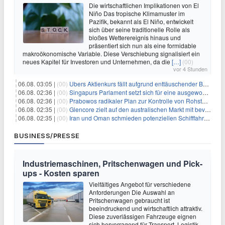
Die wirtschaftlichen Implikationen von El
Niño Das tropische Klimamuster im
Pazifik, bekannt als El Niño, entwickelt
sich über seine traditionelle Rolle als
bloßes Wetterereignis hinaus und
präsentiert sich nun als eine formidable
makroökonomische Variable. Diese Verschiebung signalisiert ein
neues Kapitel für Investoren und Unternehmen, da die
[…]
(00)
vor 4 Stunden
06.08. 03:05 |
(00)
Ubers Aktienkurs fällt aufgrund enttäuschender Buchungsprognose
06.08. 02:36 |
(00)
Singapurs Parlament setzt sich für eine ausgewogene wirtschaftliche Zukunft ein
06.08. 02:36 |
(00)
Prabowos radikaler Plan zur Kontrolle von Rohstoffexporten steht vor konkurrierenden Visionen
06.08. 02:35 |
(00)
Glencore zielt auf den australischen Markt mit bevorstehendem Sekundärlisting
06.08. 02:35 |
(00)
Iran und Oman schmieden potenziellen Schifffahrtsvertrag im Hormuskanal
BUSINESS/PRESSE
Industriemaschinen, Pritschenwagen und Pick-
ups - Kosten sparen
Vielfältiges Angebot für verschiedene
Anforderungen Die Auswahl an
Pritschenwagen gebraucht ist
beeindruckend und wirtschaftlich attraktiv.
Diese zuverlässigen Fahrzeuge eignen
sich hervorragend für Transport, Logistik