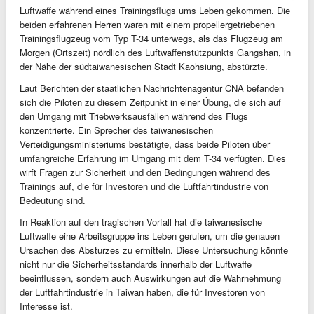
Luftwaffe während eines Trainingsflugs ums Leben gekommen. Die
beiden erfahrenen Herren waren mit einem propellergetriebenen
Trainingsflugzeug vom Typ T-34 unterwegs, als das Flugzeug am
Morgen (Ortszeit) nördlich des Luftwaffenstützpunkts Gangshan, in
der Nähe der südtaiwanesischen Stadt Kaohsiung, abstürzte.
Laut Berichten der staatlichen Nachrichtenagentur CNA befanden
sich die Piloten zu diesem Zeitpunkt in einer Übung, die sich auf
den Umgang mit Triebwerksausfällen während des Flugs
konzentrierte. Ein Sprecher des taiwanesischen
Verteidigungsministeriums bestätigte, dass beide Piloten über
umfangreiche Erfahrung im Umgang mit dem T-34 verfügten. Dies
wirft Fragen zur Sicherheit und den Bedingungen während des
Trainings auf, die für Investoren und die Luftfahrtindustrie von
Bedeutung sind.
In Reaktion auf den tragischen Vorfall hat die taiwanesische
Luftwaffe eine Arbeitsgruppe ins Leben gerufen, um die genauen
Ursachen des Absturzes zu ermitteln. Diese Untersuchung könnte
nicht nur die Sicherheitsstandards innerhalb der Luftwaffe
beeinflussen, sondern auch Auswirkungen auf die Wahrnehmung
der Luftfahrtindustrie in Taiwan haben, die für Investoren von
Interesse ist.