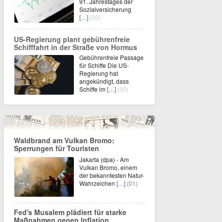
91. Jahrestages der
Sozialversicherung
[…]
(00)
US-Regierung plant gebührenfreie
Schifffahrt in der Straße von Hormus
Gebührenfreie Passage
für Schiffe Die US-
Regierung hat
angekündigt, dass
Schiffe im
[…]
(00)
Waldbrand am Vulkan Bromo:
Sperrungen für Touristen
Jakarta (dpa) - Am
Vulkan Bromo, einem
der bekanntesten Natur-
Wahrzeichen
[…]
(01)
Fed's Musalem plädiert für starke
Maßnahmen gegen Inflation