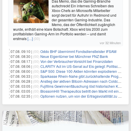
Das Memo, das die Gaming-Branche
aufschreckt Ein internes Schreiben des
Xbox-Chefs an Microsofts Mitarbeiter
sorgt derzeit für Aufruhr in Redmond und
der gesamten Gaming-Industrie. Das
Memo, das der Öffentlichkeit zugänglich
wurde, enthält eine klare Botschaft: Xbox wird bis 2030 zum
profitabilsten Gaming-Arm im Portfolio werden – und damit
erstmals
[…]
(00)
vor 32 Minuten
07.08. 09:10 |
(00)
Oddo BHF übernimmt Fondsdienstleister IFSAM
07.08. 08:30 |
(00)
Neue Eigentümer bei Münchner FNZ Bank
07.08. 08:17 |
(00)
Von der Verbraucher-Vorsicht bei Finanzdaten
07.08. 08:06 |
(00)
CLARITY Act im US-Senat auf Eis gelegt: Politische Differenzen verzögern Krypto-Gesetzgebung bis September
07.08. 08:00 |
(00)
S&P 500: Diese 100 Aktien könnten explodieren – So schützen Sie Ihr Depot jetzt
07.08. 06:33 |
(00)
Sparkasse Rhein-Nahe gibt zurückhaltende Prognose
07.08. 06:28 |
(00)
Anstieg der aktiven Bitcoin-Adressen nach Coldcard-Panik
07.08. 03:05 |
(00)
Fujifilms Gewinnenttäuschung löst historischen Kursrückgang aus
07.08. 03:05 |
(00)
BlossomHill Therapeutics betritt den Markt mit einem IPO-Boost von 150 Millionen Dollar
07.08. 02:35 |
(00)
Optionen nutzen, um von der Ertragsvolatilität zu profitieren