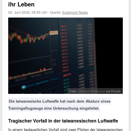
ihr Leben
02. Juni 2026, 09:45 Uhr
·
Quelle:
Eulerpool News
Foto:
@Саша Алалыкин
via Pexels
Die taiwanesische Luftwaffe hat nach dem Absturz eines
Trainingsflugzeugs eine Untersuchung eingeleitet.
Tragischer Vorfall in der taiwanesischen Luftwaffe
In einem bedauerlichen Vorfall sind zwei Piloten der taiwanesischen