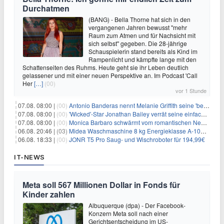
Durchatmen
(BANG) - Bella Thorne hat sich in den
vergangenen Jahren bewusst "mehr
Raum zum Atmen und für Nachsicht mit
sich selbst" gegeben. Die 28-jährige
Schauspielerin stand bereits als Kind im
Rampenlicht und kämpfte lange mit den
Schattenseiten des Ruhms. Heute geht sie ihr Leben deutlich
gelassener und mit einer neuen Perspektive an. Im Podcast 'Call
Her
[…]
(00)
vor 1 Stunde
07.08. 08:00 |
(00)
Antonio Banderas nennt Melanie Griffith seine 'beste Freundin'
07.08. 08:00 |
(00)
'Wicked'-Star Jonathan Bailey verrät seine einfache Hautpflegeroutine
07.08. 08:00 |
(00)
Monica Barbaro schwärmt vom romantischen New York
06.08. 20:46 |
(03)
Midea Waschmaschine 8 kg Energieklasse A-10% 1400 U/Min für 289,97€
06.08. 18:33 |
(00)
JONR T5 Pro Saug- und Wischroboter für 194,99€
IT-NEWS
Meta soll 567 Millionen Dollar in Fonds für
Kinder zahlen
Albuquerque (dpa) - Der Facebook-
Konzern Meta soll nach einer
Gerichtsentscheidung im US-