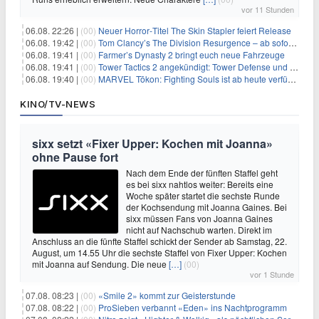
vor 11 Stunden
06.08. 22:26 |
(00)
Neuer Horror‑Titel The Skin Stapler feiert Release
06.08. 19:42 |
(00)
Tom Clancy’s The Division Resurgence – ab sofort für euch verfügbar
06.08. 19:41 |
(00)
Farmer’s Dynasty 2 bringt euch neue Fahrzeuge
06.08. 19:41 |
(00)
Tower Tactics 2 angekündigt: Tower Defense und Deckbuilding Kombo kehrt zurück
06.08. 19:40 |
(00)
MARVEL Tōkon: Fighting Souls ist ab heute verfügbar
KINO/TV-NEWS
sixx setzt «Fixer Upper: Kochen mit Joanna»
ohne Pause fort
Nach dem Ende der fünften Staffel geht
es bei sixx nahtlos weiter: Bereits eine
Woche später startet die sechste Runde
der Kochsendung mit Joanna Gaines. Bei
sixx müssen Fans von Joanna Gaines
nicht auf Nachschub warten. Direkt im
Anschluss an die fünfte Staffel schickt der Sender ab Samstag, 22.
August, um 14.55 Uhr die sechste Staffel von Fixer Upper: Kochen
mit Joanna auf Sendung. Die neue
[…]
(00)
vor 1 Stunde
07.08. 08:23 |
(00)
«Smile 2» kommt zur Geisterstunde
07.08. 08:22 |
(00)
ProSieben verbannt «Eden» ins Nachtprogramm