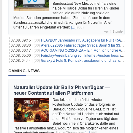
Bundesstaat New Mexico mehr als eine
halbe Milliarde Dollar für Hilfen an Kinder
zahlen, die durch Nutzung sozialer
Medien Schaden genommen haben. Zudem müssen in dem
Bundesstaat zusätzliche Einschränkungen für Nutzer im Alter
unter 18 Jahren eingeführt werden:
[…]
(00)
vor 1 Stunde
07.08. 09:15 |
(00)
PLAYBOY Jahresabo (15 Ausgaben) für NUR 45€ (statt 198€)
07.08. 08:30 |
(00)
Atera 022685 Fahrradträger Strada Sport 3 für 337,48€
07.08. 06:17 |
(00)
AOC GAMING CQ32G4ZA – Ein Monitor für drei Arten von Spielen
07.08. 05:00 |
(00)
Fairplay-Vereinbarung soll Internet-Ausbau beschleunigen
07.08. 04:44 |
(00)
Galaxy Z Fold 8: Kompakt, ausdauernd und fast ohne Falte
GAMING-NEWS
Naturalist Update für Ball x Pit verfügbar —
neuer Content auf allen Plattformen
Das letzte und natürlich wieder
kostenlose Update für das erfolgreiche
Ball-Bouncing-Roguelite BALL x PIT ist
da! The Naturalist Update ist ab sofort auf
allen Plattformen verfügbar und fügt dem
Spiel noch mehr Charaktere, Bälle und
Passive Fähigkeiten hinzu, wodurch sich die Möglichkeiten eines
Runs erheblich erweitern. Neue Charaktere
[…]
(00)