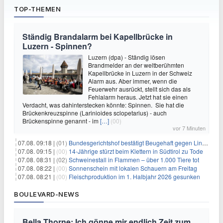
TOP-THEMEN
Ständig Brandalarm bei Kapellbrücke in
Luzern - Spinnen?
Luzern (dpa) - Ständig lösen
Brandmelder an der weltberühmten
Kapellbrücke in Luzern in der Schweiz
Alarm aus. Aber immer, wenn die
Feuerwehr ausrückt, stellt sich das als
Fehlalarm heraus. Jetzt hat sie einen
Verdacht, was dahinterstecken könnte: Spinnen. Sie hat die
Brückenkreuzspinne (Larinioides sclopetarius) - auch
Brückenspinne genannt - im
[…]
(00)
vor 7 Minuten
07.08. 09:18 |
(01)
Bundesgerichtshof bestätigt Beugehaft gegen Lina E.
07.08. 09:15 |
(00)
14-Jährige stürzt beim Klettern in Südtirol zu Tode
07.08. 08:31 |
(02)
Schweinestall in Flammen – über 1.000 Tiere tot
07.08. 08:22 |
(00)
Sonnenschein mit lokalen Schauern am Freitag
07.08. 08:21 |
(00)
Fleischproduktion im 1. Halbjahr 2026 gesunken
BOULEVARD-NEWS
Bella Thorne: Ich gönne mir endlich Zeit zum