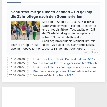
Schulstart mit gesunden Zähnen – So gelingt
die Zahnpflege nach den Sommerferien
Mörfelden-Walldorf, 07.08.2026 (lifePR) -
Nach Wochen voller Eiscreme, Limonade
und unregelmäßigen Tagesabläufen fällt
der Wiedereinstieg in die Zahnpflege oft
schwer. Genau deshalb ist der
Schulbeginn der ideale Moment, um mit
frischer Energie neue Routinen zu etablieren. Ganz ohne Druck,
aber mit liebevoller Konsequenz. Kinder und Jugendliche
[…]
(00)
vor 1 Stunde
07.08. 08:08 |
(00)
Equinox Gold erhöht die Bardividende um 50 %; kündigt vierteljährliche Bardividende von 0,0225 US-Dollar pro Stammaktie an
07.08. 08:05 |
(00)
Mehr Sicherheit für Firmengeräte durch COSYS MDM
07.08. 08:04 |
(00)
Equinox Gold legt starke Ergebnisse für das zweite Quartal vor
07.08. 08:03 |
(00)
Discovery meldet positive Bohrergebnisse bei wichtigen Wachstumsprojekten, Ressourcenschätzungen für Dome und TVZ liegen im Zeitplan für Ende 2026
07.08. 08:00 |
(00)
Mersen auf der InnoTrans 2026