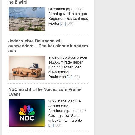
heiß wird
Offenbach (dpa) - Der
Sonntag wird in einigen
Regionen Deutschlands
wieder
[…]
(00)
Jeder siebte Deutsche will
auswandern – Realität sieht oft anders
aus
In einer repräsentativen
INSA-Umfrage geben
rund 14 Prozent der
erwachsenen
Deutschen
[…]
(00)
NBC macht «The Voice» zum Promi-
Event
2027 startet der US-
Sender eine
Sonderausgabe seiner
Castingshow. Statt
unbekannter Talente
[…]
(00)