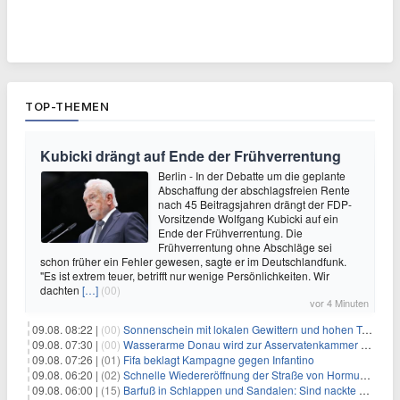
TOP-THEMEN
Kubicki drängt auf Ende der Frühverrentung
Berlin - In der Debatte um die geplante
Abschaffung der abschlagsfreien Rente
nach 45 Beitragsjahren drängt der FDP-
Vorsitzende Wolfgang Kubicki auf ein
Ende der Frühverrentung. Die
Frühverrentung ohne Abschläge sei
schon früher ein Fehler gewesen, sagte er im Deutschlandfunk.
"Es ist extrem teuer, betrifft nur wenige Persönlichkeiten. Wir
dachten
[…]
(00)
vor 4 Minuten
09.08. 08:22 |
(00)
Sonnenschein mit lokalen Gewittern und hohen Temperaturen
09.08. 07:30 |
(00)
Wasserarme Donau wird zur Asservatenkammer der Geschichte
09.08. 07:26 |
(01)
Fifa beklagt Kampagne gegen Infantino
09.08. 06:20 |
(02)
Schnelle Wiedereröffnung der Straße von Hormus ungewiss
09.08. 06:00 |
(15)
Barfuß in Schlappen und Sandalen: Sind nackte Füße eklig?