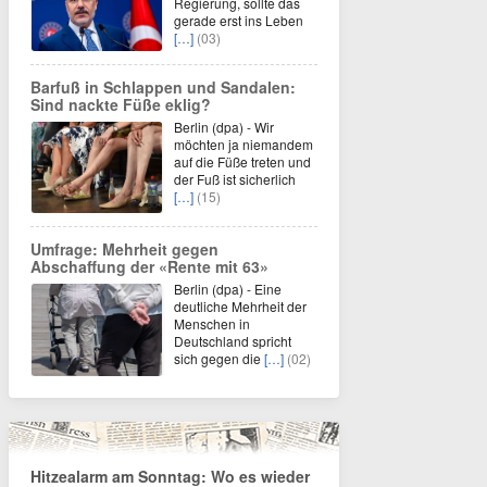
Regierung, sollte das
gerade erst ins Leben
[…]
(03)
Barfuß in Schlappen und Sandalen:
Sind nackte Füße eklig?
Berlin (dpa) - Wir
möchten ja niemandem
auf die Füße treten und
der Fuß ist sicherlich
[…]
(15)
Umfrage: Mehrheit gegen
Abschaffung der «Rente mit 63»
Berlin (dpa) - Eine
deutliche Mehrheit der
Menschen in
Deutschland spricht
sich gegen die
[…]
(02)
Hitzealarm am Sonntag: Wo es wieder