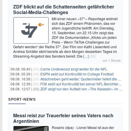
ZDF blickt auf die Schattenseiten gefährlicher
Social-Media-Challenges
Mit einer neuen «37°»-Reportage widmet
sich das ZDF einem Phänomen, das vor
allem Jugendliche betrifft. Am Dienstag,
15. September, um 22.15 Uhr zeigt das
ZDF die Dokumentation „Klicks um jeden
Preis – Wenn TikTok-Challenges zur
Gefahr werden“ der Reihe 37°. Der Film von Kathi Liesenfeld und
Andrea Schäfer steht bereits ab dem Morgen desselben Tages im
Streaming-Angebot des Senders bereit. Die
[…]
(00)
vor 1 Stunde
09.08. 06:40 |
(00)
Carrie Underwood singt weiter für die NFL
09.08. 05:39 |
(00)
ESPN setzt auf Kontinuität im College Football
08.08. 16:58 |
(00)
Abschreiben geht weiter: Quotenmeter liefert die Vorlagen
08.08. 12:39 |
(00)
FOX setzt auf Kontinuität bei seiner NFL-Berichterstattung
08.08. 12:07 |
(02)
ZDF zeigt nur den Auftakt von «The Assassin» im Fernsehen
SPORT-NEWS
Messi reist zur Trauerfeier seines Vaters nach
Argentinien
Rosario (dpa) - Lionel Messi ist aus der