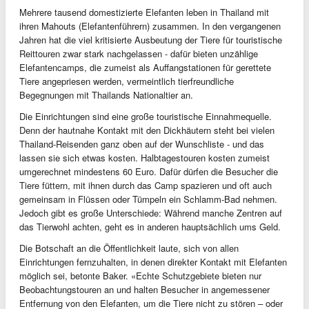
Mehrere tausend domestizierte Elefanten leben in Thailand mit
ihren Mahouts (Elefantenführern) zusammen. In den vergangenen
Jahren hat die viel kritisierte Ausbeutung der Tiere für touristische
Reittouren zwar stark nachgelassen - dafür bieten unzählige
Elefantencamps, die zumeist als Auffangstationen für gerettete
Tiere angepriesen werden, vermeintlich tierfreundliche
Begegnungen mit Thailands Nationaltier an.
Die Einrichtungen sind eine große touristische Einnahmequelle.
Denn der hautnahe Kontakt mit den Dickhäutern steht bei vielen
Thailand-Reisenden ganz oben auf der Wunschliste - und das
lassen sie sich etwas kosten. Halbtagestouren kosten zumeist
umgerechnet mindestens 60 Euro. Dafür dürfen die Besucher die
Tiere füttern, mit ihnen durch das Camp spazieren und oft auch
gemeinsam in Flüssen oder Tümpeln ein Schlamm-Bad nehmen.
Jedoch gibt es große Unterschiede: Während manche Zentren auf
das Tierwohl achten, geht es in anderen hauptsächlich ums Geld.
Die Botschaft an die Öffentlichkeit laute, sich von allen
Einrichtungen fernzuhalten, in denen direkter Kontakt mit Elefanten
möglich sei, betonte Baker. «Echte Schutzgebiete bieten nur
Beobachtungstouren an und halten Besucher in angemessener
Entfernung von den Elefanten, um die Tiere nicht zu stören – oder