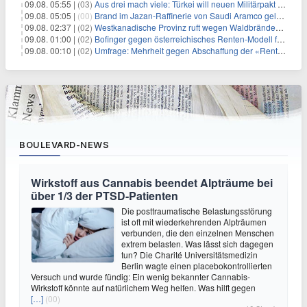
09.08. 05:55 |
(03)
Aus drei mach viele: Türkei will neuen Militärpakt erweitern
09.08. 05:05 |
(00)
Brand im Jazan-Raffinerie von Saudi Aramco gelöscht: Auswirkungen auf die Energiemärkte
09.08. 02:37 |
(02)
Westkanadische Provinz ruft wegen Waldbränden Notstand aus
09.08. 01:00 |
(02)
Bofinger gegen österreichisches Renten-Modell für Schwerarbeiter
09.08. 00:10 |
(02)
Umfrage: Mehrheit gegen Abschaffung der «Rente mit 63»
BOULEVARD-NEWS
Wirkstoff aus Cannabis beendet Alpträume bei
über 1/3 der PTSD-Patienten
Die posttraumatische Belastungsstörung
ist oft mit wiederkehrenden Alpträumen
verbunden, die den einzelnen Menschen
extrem belasten. Was lässt sich dagegen
tun? Die Charité Universitätsmedizin
Berlin wagte einen placebokontrollierten
Versuch und wurde fündig: Ein wenig bekannter Cannabis-
Wirkstoff könnte auf natürlichem Weg helfen. Was hilft gegen
[…]
(00)