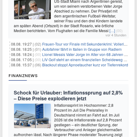
US-Stadt Miami nach Argentinien gereist,
um von seinem verstorbenen Vater Jorge
Abschied zu nehmen. Der Privatjet mit
dem argentinischen Fußball-Weltstar,
seiner Frau und den drei Kindern landete
am späten Abend (Ortszeit) in der Stadt Rosario, wie örtliche
Medien berichteten. Vom Flughafen sei die Familie Messi
[…]
(00)
vor 4 Stunden
08.08. 19:27 |
(02)
Frauen-Tour vor Finale mit Sekundenkrimi: Vollering in Gelb
08.08. 18:25 |
(01)
Autofahrer fährt in Italien in Gruppe von Radlern
08.08. 18:24 |
(00)
Lionel Messis Vater Jorge im Alter von 68 Jahren gestorben
08.08. 17:05 |
(00)
LIV Golf steht an einem finanziellen Scheideweg auf der Suche nach neuen Investitionen
08.08. 15:37 |
(06)
Blackout stoppt Apnoetaucher kurz vor Tiefenrekord
FINANZNEWS
Schock für Urlauber: Inflationssprung auf 2,8%
– Diese Preise explodieren jetzt
Inflationssprint im Hochsommer: 2,8
Prozent im Juli Die Preisralley in
Deutschland nimmt an Fahrt auf. Im Juli
2026 ist die Inflationsrate auf 2,8 Prozent
gestiegen – ein deutlicher Sprung, der
Verbraucher und Anleger gleichermaßen
aufhorchen lässt. Nach längerer Phase moderater Teuerung zeigt