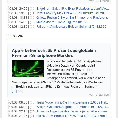
vor 16 Stunden
08.08. 20:55 |
(00)
Engelhorn Sale: 15% Extra-Rabatt on top auf Mode- und Sport-Artikel
08.08. 19:33 |
(01)
Tefal Easy Fry Max EY2458 Heißluftfritteuse mit 5 Litern für 64,99€
08.08. 18:33 |
(00)
Gillette Fusion 5 Styler Barttrimmer und Rasierer (All in One) für 16€
08.08. 14:02 |
(02)
MediaMarkt: 3 Tonie-Figuren für 37€
08.08. 12:30 |
(00)
Fallout 4: Anniversary Edition Switch 2 für 42,39€
IT-NEWS
Apple beherrscht 65 Prozent des globalen
Premium-Smartphone-Marktes
Im ersten Halbjahr 2026 hat Apple laut
aktuellen Daten von Counterpoint
Research stolze 65 Prozent des
weltweiten Marktes für Premium-
Smartphones erobert. Vor allem die hohe
Nachfrage nach der iPhone 17 Modellreihe trieb das Wachstum
im Berichtszeitraum an. iPhone führt das Premium-Segment
[…]
(00)
vor 19 Stunden
09.08. 08:00 |
(00)
Tesla Model Y mit 0% Finanzierung + 2.000€ Rabatt für 38.970€
09.08. 06:00 |
(12)
Weight Watchers Angebot: 12 Monate mit 75% Rabatt ab 6,25€/Monat
08.08. 22:15 |
(04)
Amazon-Angebote des Tages – jeden Abend neue Deals zum Stöbern
08.08. 21:45 |
(01)
Bis zu 300€ Prämie für KOSTENLOSES Girokonto bei der Santander – 50€ schon nach 1 Woche!