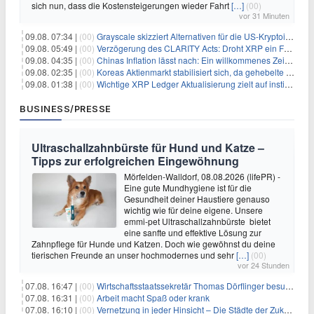
sich nun, dass die Kostensteigerungen wieder Fahrt
[…]
(00)
vor 31 Minuten
09.08. 07:34 |
(00)
Grayscale skizziert Alternativen für die US-Kryptoindustrie ohne CLARITY Act
09.08. 05:49 |
(00)
Verzögerung des CLARITY Acts: Droht XRP ein Fall unter die $1-Marke?
09.08. 04:35 |
(00)
Chinas Inflation lässt nach: Ein willkommenes Zeichen für Investoren angesichts der Folgen des Öl-Schocks
09.08. 02:35 |
(00)
Koreas Aktienmarkt stabilisiert sich, da gehebelte Positionen abgebaut werden
09.08. 01:38 |
(00)
Wichtige XRP Ledger Aktualisierung zielt auf institutionelle Akzeptanz ab
BUSINESS/PRESSE
Ultraschallzahnbürste für Hund und Katze –
Tipps zur erfolgreichen Eingewöhnung
Mörfelden-Walldorf, 08.08.2026 (lifePR) -
Eine gute Mundhygiene ist für die
Gesundheit deiner Haustiere genauso
wichtig wie für deine eigene. Unsere
emmi-pet Ultraschallzahnbürste bietet
eine sanfte und effektive Lösung zur
Zahnpflege für Hunde und Katzen. Doch wie gewöhnst du deine
tierischen Freunde an unser hochmodernes und sehr
[…]
(00)
vor 24 Stunden
07.08. 16:47 |
(00)
Wirtschaftsstaatssekretär Thomas Dörflinger besucht Handwerksbetrieb im Kammerbezirk Freiburg
07.08. 16:31 |
(00)
Arbeit macht Spaß oder krank
07.08. 16:10 |
(00)
Vernetzung in jeder Hinsicht – Die Städte der Zukunft sind grün-blau