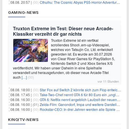
08.08. 20:57 |
(00)
Cthulhu: The Cosmic Abyss PS5-Horror-Adventure für 27,99€
GAMING-NEWS
Truxton Extreme im Test: Dieser neue Arcade-
Klassiker verzeiht dir gar nichts
Truxton Extreme ist ein vertikal
scrollendes Shoot-‚em-up-Videospiel,
welches von Tatsujin Co. Ltd. entwickelt
geworden ist. Es wurde am 30.07.2026
von Clear River Games für PlayStation 5,
Nintendo Switch 2 und Xbox Series X/S
veröffentlicht. Wir haben unser Daheim in eine Spielhalle
verwandelt und herausgefunden, ob dieser neue Arcade-Titel
auch
[…]
(00)
vor 11 Stunden
08.08. 18:00 |
(00)
Star Fox auf Switch 2 könnte sich zum Flop entwickeln
08.08. 17:45 |
(00)
Take-Two-Chef nennt GTA 6 für 80 Euro ein „unglaubliches Schnäppchen“
08.08. 16:30 |
(00)
GTA 6: Netflix nennt angeblich Laufzeit der neuen Gameplay-Präsentation
08.08. 16:00 |
(01)
Zelda-Film: Ganondorf, Impa und weitere Darsteller sollen feststehen
08.08. 16:00 |
(00)
Rockstar-CEO: In drei Jahren werden alle Spiele gestreamt
KINO/TV-NEWS