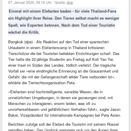
07. Januar 2025, 09:16 Uhr
·
Quelle:
dpa
Einmal mit einem Elefanten baden - für viele Thailand-Fans
ein Highlight ihrer Reise. Den Tieren selbst macht es weniger
Spaß, wie Experten betonen. Nach dem Tod einer Touristin
wächst die Kritik.
Bangkok (dpa) - Als Reaktion auf den Tod einer spanischen
Urlauberin in einem Elefantencamp in Thailand kritisieren
Tierschützer die bei Touristen beliebten Einrichtungen scharf. Das
Tier hatte die 22-jährige Studentin am Freitag auf Koh Yao Yai,
einer Insel im Süden des Landes, tödlich verletzt. Der tragische
Vorfall sei «eine eindringliche Erinnerung an die Grausamkeit und
Gefahr, die mit der Gefangenschaft wilder Tiere verbunden ist»,
erklärte die Tierrechtsorganisation Peta.
«Elefanten sind hochintelligente, sensible Wesen, die in
unnatürlichen Umgebungen, in denen sie gezwungen sind, mit
Menschen zu interagieren, enorm leiden, was oft zu
unvorhersehbarem und gefährlichem Verhalten führt», sagte Jason
Baker, Vizepräsident für internationale Kampagnen bei Peta Asien.
Berichten zufolge soll der Elefant die Touristin mit seinem Rüssel
getroffen haben. Das Unglück ereignete sich vor den Augen ihres