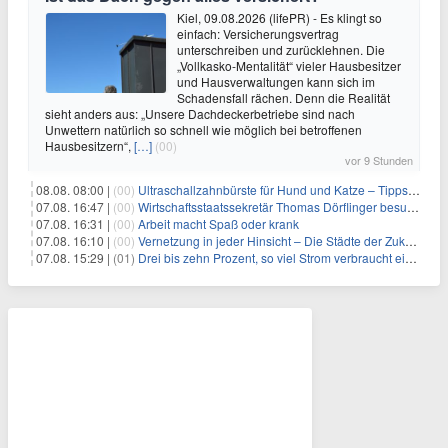
Kiel, 09.08.2026 (lifePR) - Es klingt so
einfach: Versicherungsvertrag
unterschreiben und zurücklehnen. Die
„Vollkasko-Mentalität“ vieler Hausbesitzer
und Hausverwaltungen kann sich im
Schadensfall rächen. Denn die Realität
sieht anders aus: „Unsere Dachdeckerbetriebe sind nach
Unwettern natürlich so schnell wie möglich bei betroffenen
Hausbesitzern“,
[…]
(00)
vor 9 Stunden
08.08. 08:00 |
(00)
Ultraschallzahnbürste für Hund und Katze – Tipps zur erfolgreichen Eingewöhnung
07.08. 16:47 |
(00)
Wirtschaftsstaatssekretär Thomas Dörflinger besucht Handwerksbetrieb im Kammerbezirk Freiburg
07.08. 16:31 |
(00)
Arbeit macht Spaß oder krank
07.08. 16:10 |
(00)
Vernetzung in jeder Hinsicht – Die Städte der Zukunft sind grün-blau
07.08. 15:29 |
(01)
Drei bis zehn Prozent, so viel Strom verbraucht ein Aufzug im Gebäude