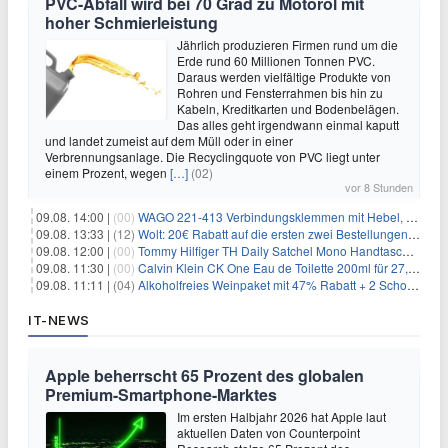
PVC-Abfall wird bei 70 Grad zu Motoröl mit
hoher Schmierleistung
Jährlich produzieren Firmen rund um die
Erde rund 60 Millionen Tonnen PVC.
Daraus werden vielfältige Produkte von
Rohren und Fensterrahmen bis hin zu
Kabeln, Kreditkarten und Bodenbelägen.
Das alles geht irgendwann einmal kaputt
und landet zumeist auf dem Müll oder in einer
Verbrennungsanlage. Die Recyclingquote von PVC liegt unter
einem Prozent, wegen
[…]
(02)
vor 8 Stunden
09.08. 14:00 |
(00)
WAGO 221-413 Verbindungsklemmen mit Hebel, 50 Stück für 14,99€
09.08. 13:33 |
(12)
Wolt: 20€ Rabatt auf die ersten zwei Bestellungen für Neukunden
09.08. 12:00 |
(00)
Tommy Hilfiger TH Daily Satchel Mono Handtasche für 73,97€
09.08. 11:30 |
(00)
Calvin Klein CK One Eau de Toilette 200ml für 27,99€
09.08. 11:11 |
(04)
Alkoholfreies Weinpaket mit 47% Rabatt + 2 Schott Zwiesel Gläser GRATIS für 29,99€
IT-NEWS
Apple beherrscht 65 Prozent des globalen
Premium-Smartphone-Marktes
Im ersten Halbjahr 2026 hat Apple laut
aktuellen Daten von Counterpoint