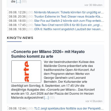
die
[…]
(00)
vor 30 Minuten
09.08. 12:26 |
(00)
Nintendo Museum: Tickets könnten für ungültig erklärt werden!
08.08. 20:36 |
(00)
Truxton Extreme im Test: Dieser neue Arcade-Klassiker verzeiht dir gar nichts
08.08. 18:00 |
(00)
Star Fox auf Switch 2 könnte sich zum Flop entwickeln
08.08. 17:45 |
(00)
Take-Two-Chef nennt GTA 6 für 80 Euro ein „unglaubliches Schnäppchen“
08.08. 16:30 |
(00)
GTA 6: Netflix nennt angeblich Laufzeit der neuen Gameplay-Präsentation
KINO/TV-NEWS
«Concerto per Milano 2026» mit Hayato
Sumino kommt zu arte
Vor der beeindruckenden Kulisse des
Mailänder Doms präsentiert arte das
traditionsreiche Open-Air-Konzert. Auf
dem Programm stehen Werke von
George Gershwin und Leonard
Bernstein. Der Kultursender arte
überträgt am Sonntag, 6. September, um 17.45 Uhr die
diesjährige Ausgabe des «Concerto per Milano». Das Konzert
wurde am 13. Juni 2026 auf der Piazza del Duomo im Herzen
Mailands aufgezeichnet
[…]
(00)
vor 4 Stunden
09.08. 12:44 |
(00)
TLC zeigt spektakuläre Notfälle aus der Perspektive der Patienten