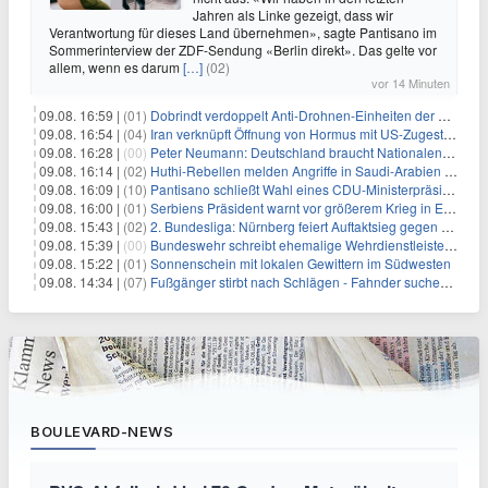
Jahren als Linke gezeigt, dass wir
Verantwortung für dieses Land übernehmen», sagte Pantisano im
Sommerinterview der ZDF-Sendung «Berlin direkt». Das gelte vor
allem, wenn es darum
[…]
(02)
vor 14 Minuten
09.08. 16:59 |
(01)
Dobrindt verdoppelt Anti-Drohnen-Einheiten der Bundespolizei
09.08. 16:54 |
(04)
Iran verknüpft Öffnung von Hormus mit US-Zugeständnissen
09.08. 16:28 |
(00)
Peter Neumann: Deutschland braucht Nationalen Sicherheitsberater
09.08. 16:14 |
(02)
Huthi-Rebellen melden Angriffe in Saudi-Arabien und im Jemen
09.08. 16:09 |
(10)
Pantisano schließt Wahl eines CDU-Ministerpräsident nicht aus
09.08. 16:00 |
(01)
Serbiens Präsident warnt vor größerem Krieg in Europa
09.08. 15:43 |
(02)
2. Bundesliga: Nürnberg feiert Auftaktsieg gegen Dresden
09.08. 15:39 |
(00)
Bundeswehr schreibt ehemalige Wehrdienstleistende an
09.08. 15:22 |
(01)
Sonnenschein mit lokalen Gewittern im Südwesten
09.08. 14:34 |
(07)
Fußgänger stirbt nach Schlägen - Fahnder suchen Autofahrer
BOULEVARD-NEWS