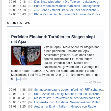
09.08. 12:18 |
(00)
Das Erste wiederholt «Die Tote vom Jakobsweg»
09.08. 11:43 |
(00)
Prime Video setzt auf koreanische Liebesgeschichte
09.08. 11:18 |
(00)
«37°Leben» startet Dreiteiler über persönliche Neuanfänge
09.08. 10:43 |
(00)
Khloé Kardashian lädt zum Blick hinter die Kulissen ihres Freundeskreises
SPORT-NEWS
Perfekter Einstand: Torhüter ter Stegen siegt
mit Ajax
Zwolle (dpa) - Marc-André ter Stegen hat
einen perfekten Einstand bei Ajax
Amsterdam gefeiert. Auch dank eines
späten Treffers des Ex-Dortmunders
Julian Brandt in der 5. Minute der
Nachspielzeit gewann der 34-Jährige mit
seinem neuen Team zum Auftakt der niederländischen Fußball-
Meisterschaft bei PEC Zwolle mit 2: 0 (0: 0). Brandt war erst in der
61.
[…]
(00)
vor 40 Minuten
09.08. 11:38 |
(01)
Schmutzkampagne gegen Infantino? FIFA schaltet auf Angriff
09.08. 10:41 |
(00)
Kein «Arschtritt» nötig: Märtens und die Rückkehr nach Paris
09.08. 03:41 |
(00)
Messi reist zur Trauerfeier seines Vaters nach Argentinien
08.08. 19:27 |
(02)
Frauen-Tour vor Finale mit Sekundenkrimi: Vollering in Gelb
08.08. 18:25 |
(02)
Autofahrer fährt in Italien in Gruppe von Radlern