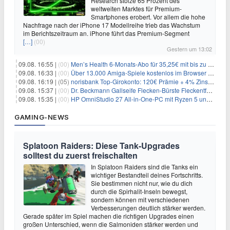
Research stolze 65 Prozent des
weltweiten Marktes für Premium-
Smartphones erobert. Vor allem die hohe
Nachfrage nach der iPhone 17 Modellreihe trieb das Wachstum
im Berichtszeitraum an. iPhone führt das Premium-Segment
[…]
(00)
Gestern um 13:02
09.08. 16:55 |
(00)
Men’s Health 6-Monats-Abo für 35,25€ mit bis zu 30€ Gutschein
09.08. 16:33 |
(00)
Über 13.000 Amiga-Spiele kostenlos im Browser spielen
09.08. 16:19 |
(05)
norisbank Top-Girokonto: 120€ Prämie + 4% Zinsen p.a. (6 Monate)
09.08. 15:37 |
(00)
Dr. Beckmann Gallseife Flecken-Bürste Fleckentferner 250 ml für 1,25€
09.08. 15:35 |
(00)
HP OmniStudio 27 All-in-One-PC mit Ryzen 5 und 1 TB SSD für 699€
GAMING-NEWS
Splatoon Raiders: Diese Tank-Upgrades
solltest du zuerst freischalten
In Splatoon Raiders sind die Tanks ein
wichtiger Bestandteil deines Fortschritts.
Sie bestimmen nicht nur, wie du dich
durch die Spirhalit-Inseln bewegst,
sondern können mit verschiedenen
Verbesserungen deutlich stärker werden.
Gerade später im Spiel machen die richtigen Upgrades einen
großen Unterschied, wenn die Salmoniden stärker werden und