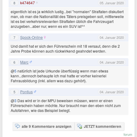
k474647
8
05. Januar 2020
eigentlich ist es ja wirklich lustig...bei "normalen" Straftaten diskutiert
man, ob man die Nationalität des Täters preisgeben soll, mittlerweile
ist es bei verkehrsrelevanten Straftaten üblich die Fahrzeugart
anzugeben...aber nur, wenn es ein SUV ist^^
Spock-Online
7
04. Januar 2020
Und damit hat er sich den Führerschein mit 18 versaut, denn die 2
Jahre Probe können auch rückwirkend geahndet werden.
Marc
6
04. Januar 2020
@
5
natürlich ist jede Urkunde überflüssig wenn man etwas
kann...dennoch behaupte ich mal hatte er vorher keinerlei
Fahrausbildung (inkl. allem was dazu gehört).
Pontius
5
04. Januar 2020
@
3
Das wird er in der MPU beweisen müssen, wenn er einen
Führerschein haben möchte. Nur braucht man den eben nicht zum
Autofahren, wie das Beispiel belegt.
alle 9 Kommentare anzeigen
JETZT kommentieren
forum