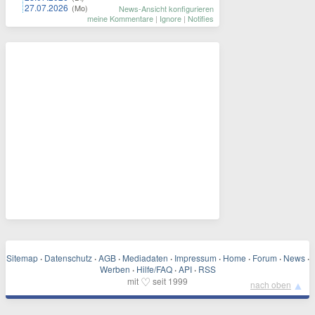
27.07.2026
(Mo)
News-Ansicht konfigurieren
meine Kommentare
|
Ignore
|
Notifies
Sitemap
·
Datenschutz
·
AGB
·
Mediadaten
·
Impressum
·
Home
·
Forum
·
News
·
Werben
·
Hilfe/FAQ
·
API
·
RSS
♡
mit
seit 1999
▲
nach oben