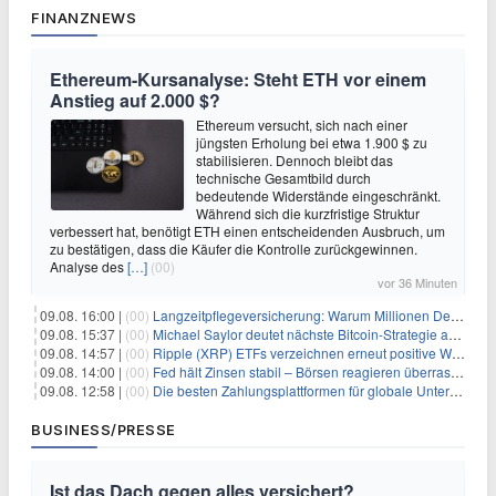
FINANZNEWS
Ethereum-Kursanalyse: Steht ETH vor einem
Anstieg auf 2.000 $?
Ethereum versucht, sich nach einer
jüngsten Erholung bei etwa 1.900 $ zu
stabilisieren. Dennoch bleibt das
technische Gesamtbild durch
bedeutende Widerstände eingeschränkt.
Während sich die kurzfristige Struktur
verbessert hat, benötigt ETH einen entscheidenden Ausbruch, um
zu bestätigen, dass die Käufer die Kontrolle zurückgewinnen.
Analyse des
[…]
(00)
vor 36 Minuten
09.08. 16:00 |
(00)
Langzeitpflegeversicherung: Warum Millionen Deutsche sie übersehen – und das teuer wird
09.08. 15:37 |
(00)
Michael Saylor deutet nächste Bitcoin-Strategie an: Analysten erwarten weiteren Verkauf
09.08. 14:57 |
(00)
Ripple (XRP) ETFs verzeichnen erneut positive Woche, doch neue Bedenken tauchen auf
09.08. 14:00 |
(00)
Fed hält Zinsen stabil – Börsen reagieren überraschend volatil
09.08. 12:58 |
(00)
Die besten Zahlungsplattformen für globale Unternehmen im Jahr 2026
BUSINESS/PRESSE
Ist das Dach gegen alles versichert?