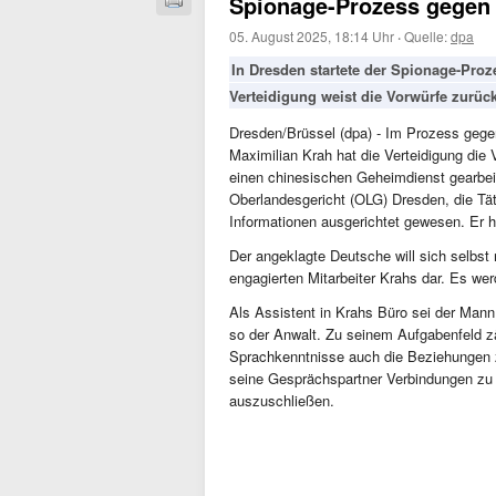
Spionage-Prozess gegen E
05. August 2025, 18:14 Uhr
·
Quelle:
dpa
In Dresden startete der Spionage-Proze
Verteidigung weist die Vorwürfe zurüc
Dresden/Brüssel (dpa) - Im Prozess gege
Maximilian Krah hat die Verteidigung die
einen chinesischen Geheimdienst gearbei
Oberlandesgericht (OLG) Dresden, die Tät
Informationen ausgerichtet gewesen. Er ha
Der angeklagte Deutsche will sich selbst 
engagierten Mitarbeiter Krahs dar. Es wer
Als Assistent in Krahs Büro sei der Ma
so der Anwalt. Zu seinem Aufgabenfeld z
Sprachkenntnisse auch die Beziehungen 
seine Gesprächspartner Verbindungen zu 
auszuschließen.