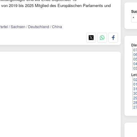
 von 2019 bis 2025 Mitglied des Europäischen Parlaments und
Suc
 Partei / Sachsen / Deutschland / China
Di
0
0
0
0
0
Let
0
0
3
3
2
2
2