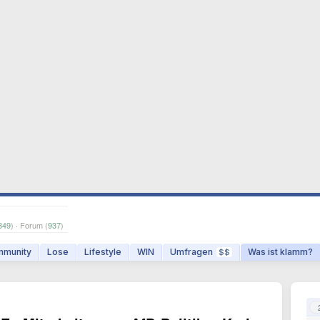
349
) · Forum (
937
)
munity
Lose
Lifestyle
WIN
Umfragen
Was ist klamm?
$$