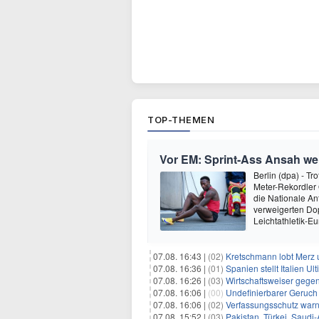
TOP-THEMEN
Vor EM: Sprint-Ass Ansah we
Berlin (dpa) - T
Meter-Rekordler
die Nationale An
verweigerten Do
Leichtathletik-E
07.08. 16:43 |
(02)
Kretschmann lobt Merz 
07.08. 16:36 |
(01)
Spanien stellt Italien 
07.08. 16:26 |
(03)
Wirtschaftsweiser gege
07.08. 16:06 |
(00)
Undefinierbarer Geruch 
07.08. 16:06 |
(02)
Verfassungsschutz war
07.08. 15:52 |
(03)
Pakistan, Türkei, Saudi