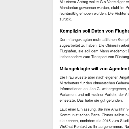
Mit einem Antrag wollte G.s Verteidiger 
Mandanten gewonnen wurden, nicht im Pro
rechtmäßig erhoben wurden. Die Richter 
zurück.
Komplizin soll Daten von Flugha
Der mitangeklagten mutmaßlichen Komplizi
zugearbeitet zu haben. Die Chinesin arbei
Flughafen, sie soll dem Mann wiederholt 
insbesondere zum Transport von Rüstun
Mitangeklagte will von Agenten
Die Frau wusste aber nach eigenen Angab
Mitarbeiters für den chinesischen Geheim
Informationen an Jian G. weitergegeben, 
Parlament und mit «seiner Partei», der 
einsetzte. Das habe sie gut gefunden.
Laut einer Einlassung, die ihre Anwältin ver
Kommunistischen Partei Chinas selbst nich
sie kennen, nachdem sie 2015 zum Studi
WeChat Kontakt zu ihr aufgenommen. Nach