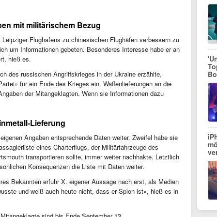
en mit militärischem Bezug
Leipziger Flughafens zu chinesischen Flughäfen verbessern zu
ßlich um Informationen gebeten. Besonderes Interesse habe er an
'U
rt, hieß es.
To
h des russischen Angriffskrieges in der Ukraine erzählte,
Bo
Partei» für ein Ende des Krieges ein. Waffenlieferungen an die
h Angaben der Mitangeklagten. Wenn sie Informationen dazu
inmetall-Lieferung
iP
igenen Angaben entsprechende Daten weiter. Zweifel habe sie
mö
ssagierliste eines Charterflugs, der Militärfahrzeuge des
ve
smouth transportieren sollte, immer weiter nachhakte. Letztlich
ersönlichen Konsequenzen die Liste mit Daten weiter.
hres Bekannten erfuhr X. eigener Aussage nach erst, als Medien
usste und weiß auch heute nicht, dass er Spion ist», hieß es in
Mitangeklagte sind bis Ende September 13