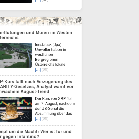
erflutungen und Muren im Westen
terreichs
Innsbruck (dpa) -
Unwetter haben in
westlichen
Bergregionen
Österreichs lokale
[…]
(00)
P-Kurs fällt nach Verzögerung des
ARITY-Gesetzes, Analyst warnt vor
hwachem August-Trend
Der Kurs von XRP fiel
am 7. August, nachdem
der US-Senat die
Abstimmung über das
[…]
(00)
mpf um die Macht: Wer ist für und
r gegen Infantino?