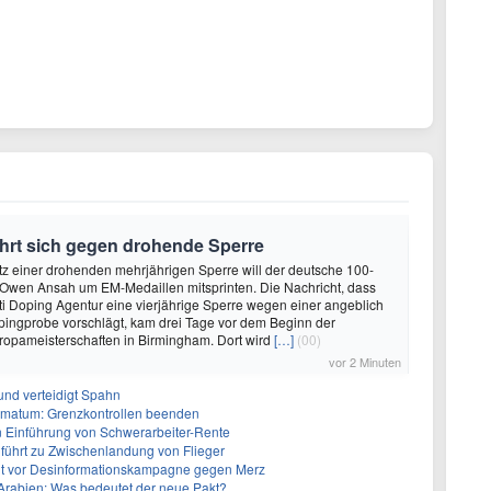
hrt sich gegen drohende Sperre
rotz einer drohenden mehrjährigen Sperre will der deutsche 100-
 Owen Ansah um EM-Medaillen mitsprinten. Die Nachricht, dass
ti Doping Agentur eine vierjährige Sperre wegen einer angeblich
pingprobe vorschlägt, kam drei Tage vor dem Beginn der
uropameisterschaften in Birmingham. Dort wird
[…]
(00)
vor 2 Minuten
und verteidigt Spahn
Ultimatum: Grenzkontrollen beenden
n Einführung von Schwerarbeiter-Rente
führt zu Zwischenlandung von Flieger
nt vor Desinformationskampagne gegen Merz
-Arabien: Was bedeutet der neue Pakt?