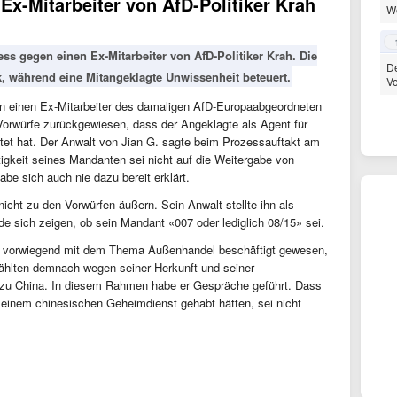
x-Mitarbeiter von AfD-Politiker Krah
We
ss gegen einen Ex-Mitarbeiter von AfD-Politiker Krah. Die
De
k, während eine Mitangeklagte Unwissenheit beteuert.
Vo
n einen Ex-Mitarbeiter des damaligen AfD-Europaabgeordneten
 Vorwürfe zurückgewiesen, dass der Angeklagte als Agent für
tet hat. Der Anwalt von Jian G. sagte beim Prozessauftakt am
igkeit seines Mandanten sei nicht auf die Weitergabe von
be sich auch nie dazu bereit erklärt.
nicht zu den Vorwürfen äußern. Sein Anwalt stellte ihn als
de sich zeigen, ob sein Mandant «007 oder lediglich 08/15» sei.
nn vorwiegend mit dem Thema Außenhandel beschäftigt gewesen,
ählten demnach wegen seiner Herkunft und seiner
zu China. In diesem Rahmen habe er Gespräche geführt. Dass
einem chinesischen Geheimdienst gehabt hätten, sei nicht