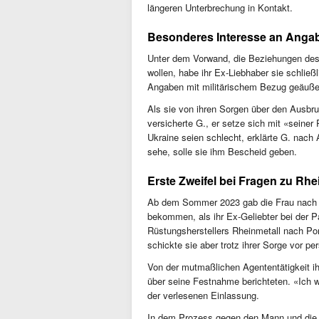
längeren Unterbrechung in Kontakt.
Besonderes Interesse an Angab
Unter dem Vorwand, die Beziehungen des 
wollen, habe ihr Ex-Liebhaber sie schlie
Angaben mit militärischem Bezug geäuße
Als sie von ihren Sorgen über den Ausbruc
versicherte G., er setze sich mit «seiner 
Ukraine seien schlecht, erklärte G. nac
sehe, solle sie ihm Bescheid geben.
Erste Zweifel bei Fragen zu Rhe
Ab dem Sommer 2023 gab die Frau nach e
bekommen, als ihr Ex-Geliebter bei der Pa
Rüstungsherstellers Rheinmetall nach Port
schickte sie aber trotz ihrer Sorge vor p
Von der mutmaßlichen Agententätigkeit i
über seine Festnahme berichteten. «Ich w
der verlesenen Einlassung.
In dem Prozess gegen den Mann und die 