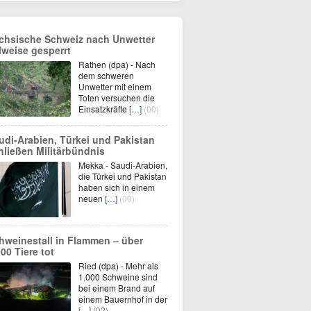
chsische Schweiz nach Unwetter
ilweise gesperrt
Rathen (dpa) - Nach
dem schweren
Unwetter mit einem
Toten versuchen die
Einsatzkräfte
[…]
(00)
udi-Arabien, Türkei und Pakistan
hließen Militärbündnis
Mekka - Saudi-Arabien,
die Türkei und Pakistan
haben sich in einem
neuen
[…]
(00)
hweinestall in Flammen – über
000 Tiere tot
Ried (dpa) - Mehr als
1.000 Schweine sind
bei einem Brand auf
einem Bauernhof in der
[…]
(02)