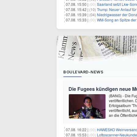
07.08. 15:50 |
(00)
Saarland setzt Lkw-Son
07.08. 15:42 |
(10)
Trump: Neuer Anlauf fü
07.08. 15:39 |
(04)
Niedrigwasser der Donau
07.08. 15:33 |
(00)
WM-Song an Spitze der 
BOULEVARD-NEWS
Die Fugees kündigen neue Mus
(BANG) - Die Fug
veröffentlichen. 
Erfolgsalbum 'Th
veröffentlicht, 
an die Öffentlich
07.08. 16:22 |
(00)
HAWESKO Weinversand: 
07.08. 15:53 |
(00)
Lottoscanner-Neukunden