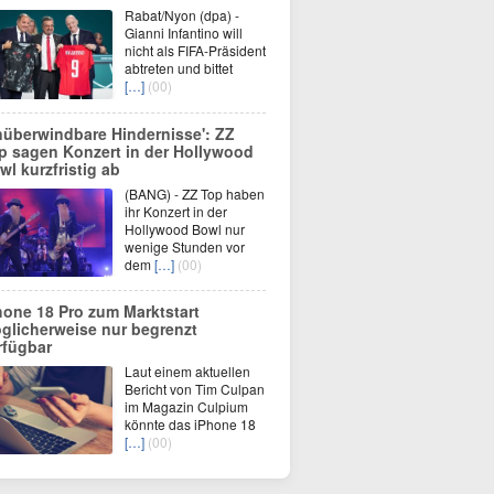
Rabat/Nyon (dpa) -
Gianni Infantino will
nicht als FIFA-Präsident
abtreten und bittet
[…]
(00)
nüberwindbare Hindernisse': ZZ
p sagen Konzert in der Hollywood
wl kurzfristig ab
(BANG) - ZZ Top haben
ihr Konzert in der
Hollywood Bowl nur
wenige Stunden vor
dem
[…]
(00)
hone 18 Pro zum Marktstart
glicherweise nur begrenzt
rfügbar
Laut einem aktuellen
Bericht von Tim Culpan
im Magazin Culpium
könnte das iPhone 18
[…]
(00)