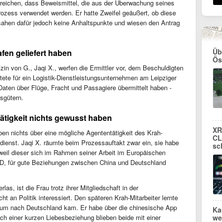
erreichen, dass Beweismittel, die aus der Überwachung seines
zess verwendet werden. Er hatte Zweifel geäußert, ob diese
sahen dafür jedoch keine Anhaltspunkte und wiesen den Antrag
Üb
fen geliefert haben
Ös
n von G., Jaqi X., werfen die Ermittler vor, dem Beschuldigten
tete für ein Logistik-Dienstleistungsunternehmen am Leipziger
Daten über Flüge, Fracht und Passagiere übermittelt haben -
gsgütern.
tätigkeit nichts gewusst haben
XR
en nichts über eine mögliche Agententätigkeit des Krah-
CL
dienst. Jaqi X. räumte beim Prozessauftakt zwar ein, sie habe
sc
weil dieser sich im Rahmen seiner Arbeit im Europäischen
AfD, für gute Beziehungen zwischen China und Deutschland
las, ist die Frau trotz ihrer Mitgliedschaft in der
t an Politik interessiert. Den späteren Krah-Mitarbeiter lernte
um nach Deutschland kam. Er habe über die chinesische App
Ka
 einer kurzen Liebesbeziehung blieben beide mit einer
we