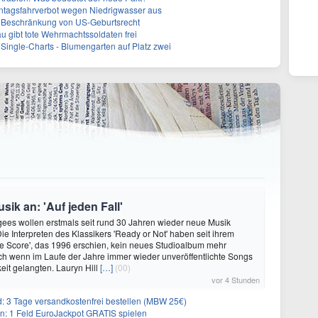
ntagsfahrverbot wegen Niedrigwasser aus
r Beschränkung von US-Geburtsrecht
 gibt tote Wehrmachtssoldaten frei
Single-Charts - Blumengarten auf Platz zwei
ik an: 'Auf jeden Fall'
ees wollen erstmals seit rund 30 Jahren wieder neue Musik
Die Interpreten des Klassikers 'Ready or Not' haben seit ihrem
e Score', das 1996 erschien, kein neues Studioalbum mehr
auch wenn im Laufe der Jahre immer wieder unveröffentlichte Songs
keit gelangten. Lauryn Hill
[…]
(00)
vor 4 Stunden
3 Tage versandkostenfrei bestellen (MBW 25€)
: 1 Feld EuroJackpot GRATIS spielen