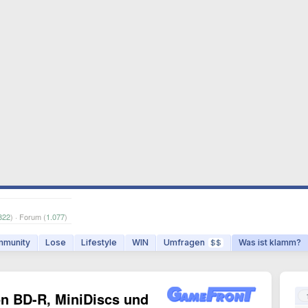
822
) · Forum (
1.077
)
munity
Lose
Lifestyle
WIN
Umfragen
Was ist klamm?
$$
on BD-R, MiniDiscs und