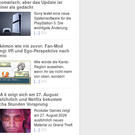
tomatisch, aber das Update ist
einer als gedacht
Sony testet eine neue
Systemsoftware für die
PlayStation 5. Die
wichtigste Änderung
[…]
(00)
kémon wie nie zuvor: Fan-Mod
ingt VR und Ego-Perspektive nach
nto
Wie würde die Kanto-
Region aussehen,
wenn ihr sie nicht mehr
von oben, sondern
[…]
(00)
A 6 zeigt sich am 27. August
sführlich und Netflix bekommt
chs Stunden Vorsprung
Rockstar Games zeigt
am 27. August 2026
ausführlich neues
Material zu Grand Theft
[…]
(00)