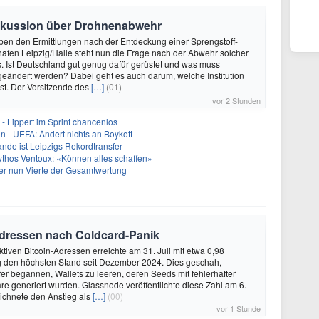
Diskussion über Drohnenabwehr
eben den Ermittlungen nach der Entdeckung einer Sprengstoff-
fen Leipzig/Halle steht nun die Frage nach der Abwehr solcher
s. Ist Deutschland gut genug dafür gerüstet und was muss
eändert werden? Dabei geht es auch darum, welche Institution
st. Der Vorsitzende des
[…]
(01)
vor 2 Stunden
- Lippert im Sprint chancenlos
in - UEFA: Ändert nichts an Boykott
nde ist Leipzigs Rekordtransfer
ythos Ventoux: «Können alles schaffen»
er nun Vierte der Gesamtwertung
Adressen nach Coldcard-Panik
ktiven Bitcoin-Adressen erreichte am 31. Juli mit etwa 0,98
ag den höchsten Stand seit Dezember 2024. Dies geschah,
r begannen, Wallets zu leeren, deren Seeds mit fehlerhafter
e generiert wurden. Glassnode veröffentlichte diese Zahl am 6.
ichnete den Anstieg als
[…]
(00)
vor 1 Stunde