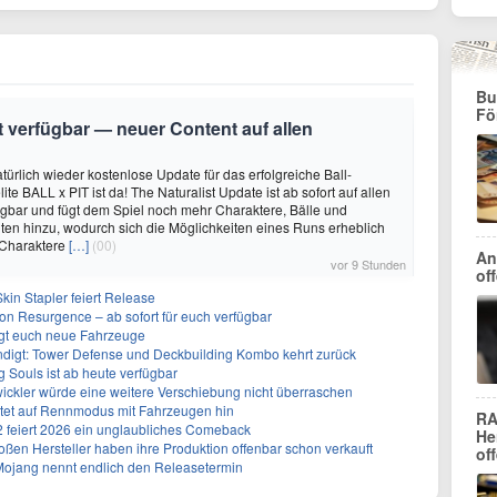
Bu
Fö
it verfügbar — neuer Content auf allen
türlich wieder kostenlose Update für das erfolgreiche Ball-
e BALL x PIT ist da! The Naturalist Update ist ab sofort auf allen
ügbar und fügt dem Spiel noch mehr Charaktere, Bälle und
ten hinzu, wodurch sich die Möglichkeiten eines Runs erheblich
 Charaktere
[…]
(00)
An
vor 9 Stunden
of
kin Stapler feiert Release
on Resurgence – ab sofort für euch verfügbar
ngt euch neue Fahrzeuge
ndigt: Tower Defense und Deckbuilding Kombo kehrt zurück
 Souls ist ab heute verfügbar
ickler würde eine weitere Verschiebung nicht überraschen
utet auf Rennmodus mit Fahrzeugen hin
RA
 2 feiert 2026 ein unglaubliches Comeback
He
ßen Hersteller haben ihre Produktion offenbar schon verkauft
of
 Mojang nennt endlich den Releasetermin