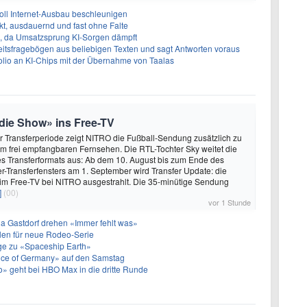
oll Internet-Ausbau beschleunigen
t, ausdauernd und fast ohne Falte
en, da Umsatzsprung KI-Sorgen dämpft
eitsfragebögen aus beliebigen Texten und sagt Antworten voraus
olio an KI-Chips mit der Übernahme von Taalas
 die Show» ins Free-TV
 Transferperiode zeigt NITRO die Fußball-Sendung zusätzlich zu
m frei empfangbaren Fernsehen. Die RTL-Tochter Sky weitet die
s Transferformats aus: Ab dem 10. August bis zum Ende des
-Transferfensters am 1. September wird Transfer Update: die
 im Free-TV bei NITRO ausgestrahlt. Die 35-minütige Sendung
]
(00)
vor 1 Stunde
a Gastdorf drehen «Immer fehlt was»
len für neue Rodeo-Serie
olge zu «Spaceship Earth»
ice of Germany» auf den Samstag
» geht bei HBO Max in die dritte Runde