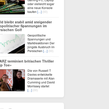
oder vielleicht sogar
eine neue Konsole
kaufen
[…]
(00)
ld bleibt stabil amid steigender
opolitischer Spannungen im
rsischen Golf
Geopolitische
Spannungen und
Marktreaktionen Der
jüngste Ausbruch im
Persischen
[…]
(00)
ARZ terminiert britischen Thriller
ip Toe»
Die von Russell T
Davies entwickelte
Dramaserie mit Alan
Cumming und David
Morrissey startet
[…]
(00)