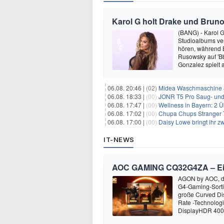
Karol G holt Drake und Bruno
(BANG) - Karol G 
Studioalbums ver
hören, während B
Rusowsky auf 'Bb
Gonzalez spielt
06.08. 20:46 |
(02)
Midea Waschmaschine 8
06.08. 18:33 |
(00)
JONR T5 Pro Saug- und 
06.08. 17:47 |
(00)
Wellness in Bayern: 2 Über
06.08. 17:02 |
(00)
Chupa Chups Stranger T
06.08. 17:00 |
(00)
Daisy Lowe bringt ihr zw
IT-NEWS
AOC GAMING CQ32G4ZA – Ein M
AGON by AOC, die
G4-Gaming-Sort
große Curved Dis
Rate -Technolog
DisplayHDR 400-