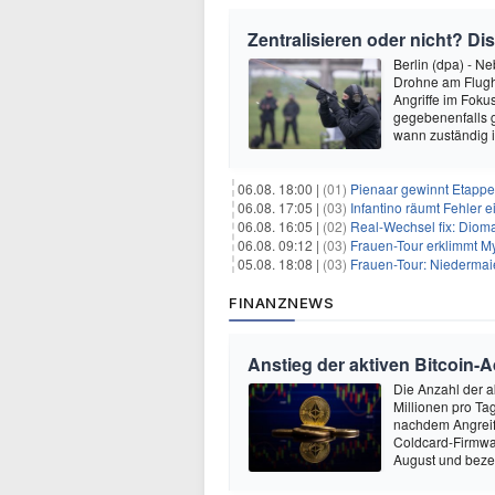
Zentralisieren oder nicht? 
Berlin (dpa) - N
Drohne am Flugha
Angriffe im Foku
gegebenenfalls g
wann zuständig i
06.08. 18:00 |
(01)
Pienaar gewinnt Etappe 
06.08. 17:05 |
(03)
Infantino räumt Fehler e
06.08. 16:05 |
(02)
Real-Wechsel fix: Dioma
06.08. 09:12 |
(03)
Frauen-Tour erklimmt M
05.08. 18:08 |
(03)
Frauen-Tour: Niedermai
FINANZNEWS
Anstieg der aktiven Bitcoin-
Die Anzahl der a
Millionen pro T
nachdem Angreife
Coldcard-Firmwar
August und beze