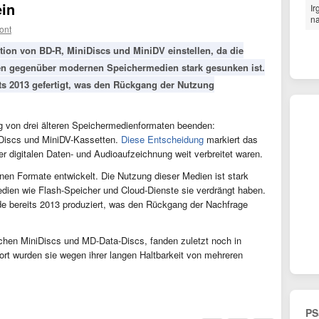
ein
Ir
na
ont
ion von BD-R, MiniDiscs und MiniDV einstellen, da die
en gegenüber modernen Speichermedien stark gesunken ist.
its 2013 gefertigt, was den Rückgang der Nutzung
ng von drei älteren Speichermedienformaten beenden:
iDiscs und MiniDV-Kassetten.
Diese Entscheidung
markiert das
der digitalen Daten- und Audioaufzeichnung weit verbreitet waren.
enen Formate entwickelt. Die Nutzung dieser Medien ist stark
ien wie Flash-Speicher und Cloud-Dienste sie verdrängt haben.
de bereits 2013 produziert, was den Rückgang der Nachfrage
schen MiniDiscs und MD-Data-Discs, fanden zuletzt noch in
rt wurden sie wegen ihrer langen Haltbarkeit von mehreren
PS