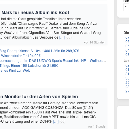
Suc
 Mars für neues Album ins Boot
hat die mit Stars gespickte Trackliste ihres sechsten
öffentlicht. "Champagne Papi" Drake ist auf dem Song 'Ahí' zu
runo Mars auf 'Still' mitwirkt. Außerdem sind Judeline und
y Wow' zu hören. Cigarettes After Sex-Sänger und Gitarrist Greg
Di
 auf dem Albumabschluss 'Después de
[…]
(00)
0
0
vor 14 Stunden
0
0
 kg Energieklasse A-10% 1400 U/Min für 289,97€
0
Wischroboter für 194,99€
nachtungen im DAS LUDWIG Sports Resort inkl. HP + Wellness ab 174€ p.P.
Let
0
hings Eimer 150 Lutscher für 21,95€
0
eites Kind zur Welt
3
3
2
2
2
onitor für drei Arten von Spielen
 weltweit führende Marke für Gaming-Monitore, erweitert sein
iment um den AOC GAMING CQ32G4ZA. Das 80 cm (31,5“)
play kombiniert ein 1500R Fast VA-Panel mit Triple-Refresh-
ie, Reaktionszeiten von 0,3 ms MPRT sowie bis zu 1 ms GtG,
Unterstützung und einer DCI-P3-
[…]
(00)
vor 1 Stunde