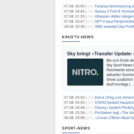
07.08. 05:00 |
(00)
Fairplay-Vereinbarung s
07.08. 04:44 |
(00)
Galaxy Z Fold 8: Kompak
07.08. 01:35 |
(00)
Atlassian-Aktien steig
07.08. 00:47 |
(00)
GPT-4 baut Persönlichk
06.08. 22:36 |
(00)
AMD erweitert das Portf
KINO/TV-NEWS
Sky bringt «Transfer Update:
Bis zum Ende der
Sky Sport News i
Reichweite seine
aktuellen Sommer
Show zusätzlich
läuft montags
[…
07.08. 05:54 |
(00)
Elena Uhlig und Johann
07.08. 05:50 |
(00)
STARZ besetzt Hauptrol
07.08. 05:48 |
(00)
Disney+ bestellt Pilotf
07.08. 03:36 |
(00)
ProSieben legt «The Vo
06.08. 23:58 |
(00)
«Conan O'Brien Must Go
SPORT-NEWS