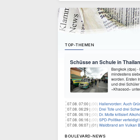
TOP-THEMEN
Schüsse an Schule in Thaila
Bangkok (dpa) - 
mindestens siebe
worden. Ersten I
und drei Schüler
«Khaosod» unter
07.08. 07:00 |
(00)
Hallervorden: Auch Grü
07.08. 06:29 |
(00)
Drei Tote und drei Schwe
07.08. 06:19 |
(00)
Dr. Motte kritisiert Alkoh
07.08. 06:16 |
(00)
SPD-Politiker verteidig
07.08. 06:07 |
(01)
Waldbrand am Vulkan Br
BOULEVARD-NEWS