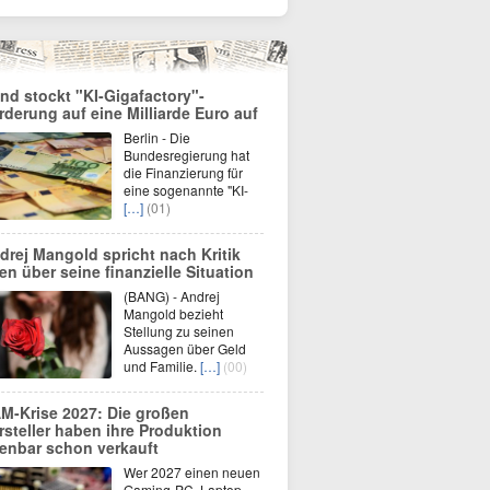
nd stockt "KI-Gigafactory"-
rderung auf eine Milliarde Euro auf
Berlin - Die
Bundesregierung hat
die Finanzierung für
eine sogenannte "KI-
[…]
(01)
drej Mangold spricht nach Kritik
fen über seine finanzielle Situation
(BANG) - Andrej
Mangold bezieht
Stellung zu seinen
Aussagen über Geld
und Familie.
[…]
(00)
M-Krise 2027: Die großen
rsteller haben ihre Produktion
fenbar schon verkauft
Wer 2027 einen neuen
Gaming-PC, Laptop