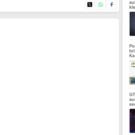
au
kl
Po
br
Ka
GT
au
se