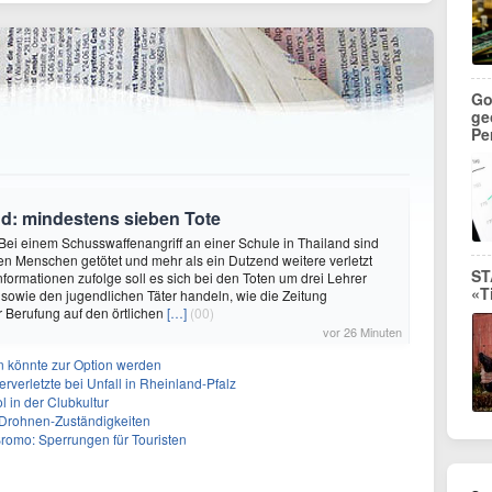
Go
ge
Pe
nd: mindestens sieben Tote
Bei einem Schusswaffenangriff an einer Schule in Thailand sind
n Menschen getötet und mehr als ein Dutzend weitere verletzt
ST
nformationen zufolge soll es sich bei den Toten um drei Lehrer
«T
 sowie den jugendlichen Täter handeln, wie die Zeitung
 Berufung auf den örtlichen
[…]
(00)
vor 26 Minuten
n könnte zur Option werden
rverletzte bei Unfall in Rheinland-Pfalz
ol in der Clubkultur
t Drohnen-Zuständigkeiten
omo: Sperrungen für Touristen