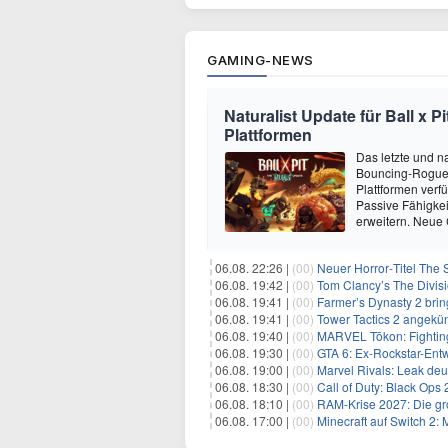
GAMING-NEWS
Naturalist Update für Ball x P
Plattformen
Das letzte und na
Bouncing-Roguelit
Plattformen verf
Passive Fähigkei
erweitern. Neue
06.08. 22:26 |
(00)
Neuer Horror‑Titel The S
06.08. 19:42 |
(00)
Tom Clancy’s The Divisi
06.08. 19:41 |
(00)
Farmer’s Dynasty 2 bri
06.08. 19:41 |
(00)
Tower Tactics 2 angekü
06.08. 19:40 |
(00)
MARVEL Tōkon: Fighting
06.08. 19:30 |
(00)
GTA 6: Ex-Rockstar-Entw
06.08. 19:00 |
(00)
Marvel Rivals: Leak de
06.08. 18:30 |
(00)
Call of Duty: Black Ops
06.08. 18:10 |
(00)
RAM-Krise 2027: Die gro
06.08. 17:00 |
(00)
Minecraft auf Switch 2: