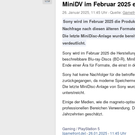
MiniDV im Februar 2025 
26. Januar 2025, 11:45 Uhr
·
Quelle:
Gamefr
Sony wird im Februar 2025 die Produkt
Nachfrage nach diesen älteren Format
Die letzte MiniDisc-Anlage wurde bere
verdeutlicht.
Sony wird im Februar 2025 die Herstellu
beschreibbare Blu-ray-Discs (BD-R), Min
Ende einer Ära für Formate, die einst in 
Sony hat keine Nachfolger für die betroff
zurückgegangen, da moderne Speichermed
Die letzte MiniDisc-Anlage von Sony wur
unterstreicht.
Einige der Medien, wie die magneto-opti
professionellen Bereichen Verwendung. Do
Jahrzehnten geschätzt.
Gaming / PlayStation 5
[gamefront.de]
·
26.01.2025
·
11:45 Uhr