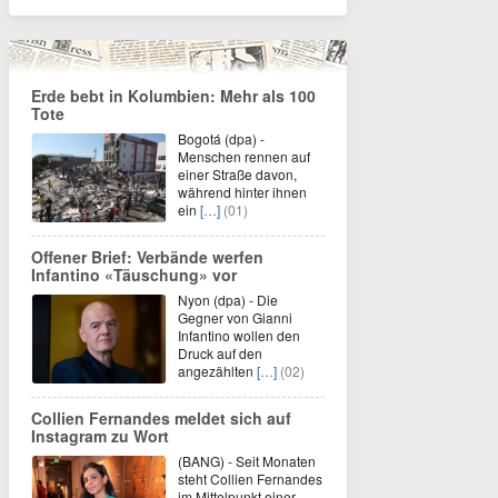
Erde bebt in Kolumbien: Mehr als 100
Tote
Bogotá (dpa) -
Menschen rennen auf
einer Straße davon,
während hinter ihnen
ein
[…]
(01)
Offener Brief: Verbände werfen
Infantino «Täuschung» vor
Nyon (dpa) - Die
Gegner von Gianni
Infantino wollen den
Druck auf den
angezählten
[…]
(02)
Collien Fernandes meldet sich auf
Instagram zu Wort
(BANG) - Seit Monaten
steht Collien Fernandes
im Mittelpunkt einer