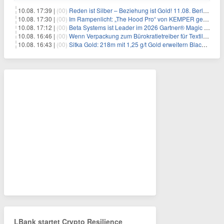
10.08. 17:39 |
(00)
Reden ist Silber – Beziehung ist Gold! 11.08. Berlin – 18:30 Uhr
10.08. 17:30 |
(00)
Im Rampenlicht: „The Hood Pro“ von KEMPER gewinnt den Red Dot Design Award 2026
10.08. 17:12 |
(00)
Beta Systems ist Leader im 2026 Gartner® Magic Quadrant™ für Service Orchestration and Automation Platforms (SOAP)
10.08. 16:46 |
(00)
Wenn Verpackung zum Bürokratietreiber für Textilunternehmen wird
10.08. 16:43 |
(00)
Sitka Gold: 218m mit 1,25 g/t Gold erweitern Blackjack massiv
LBank startet Crypto Resilience