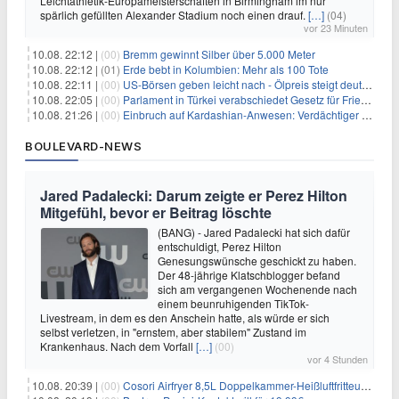
Leichtathletik-Europameisterschaften in Birmingham im nur
spärlich gefüllten Alexander Stadium noch einen drauf.
[…]
(04)
vor 23 Minuten
10.08. 22:12 |
(00)
Bremm gewinnt Silber über 5.000 Meter
10.08. 22:12 |
(01)
Erde bebt in Kolumbien: Mehr als 100 Tote
10.08. 22:11 |
(00)
US-Börsen geben leicht nach - Ölpreis steigt deutlich
10.08. 22:05 |
(00)
Parlament in Türkei verabschiedet Gesetz für Frieden mit PKK
10.08. 21:26 |
(00)
Einbruch auf Kardashian-Anwesen: Verdächtiger festgenommen
BOULEVARD-NEWS
Jared Padalecki: Darum zeigte er Perez Hilton
Mitgefühl, bevor er Beitrag löschte
(BANG) - Jared Padalecki hat sich dafür
entschuldigt, Perez Hilton
Genesungswünsche geschickt zu haben.
Der 48-jährige Klatschblogger befand
sich am vergangenen Wochenende nach
einem beunruhigenden TikTok-
Livestream, in dem es den Anschein hatte, als würde er sich
selbst verletzen, in "ernstem, aber stabilem" Zustand im
Krankenhaus. Nach dem Vorfall
[…]
(00)
vor 4 Stunden
10.08. 20:39 |
(00)
Cosori Airfryer 8,5L Doppelkammer-Heißluftfritteuse mit Sichtfenster für 139,94€