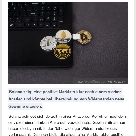
Foto:
WorldSpectrum
via Pixabay
Solana zeigt eine positive Marktstruktur nach einem starken
Anstieg und könnte bei Überwindung von Widerständen neue
Gewinne erzielen.
Solana befindet sich derzeit in einer Phase der Korrektur, nachdem
es zuvor einen starken Ausbruch verzeichnete. Gewinnmitnahmen
haben die Dynamik in der Nähe wichtiger Widerstandsniveaus
verlangsamt. Dennoch bleibt die allgemeine Marktstruktur positiv,