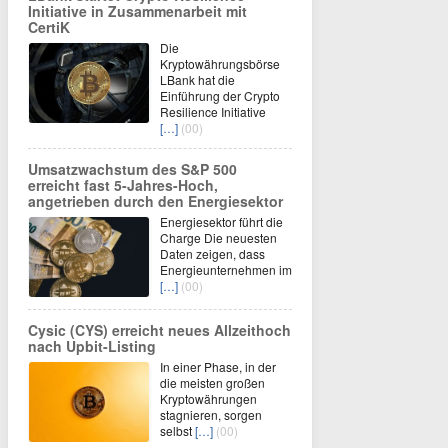
Initiative in Zusammenarbeit mit
CertiK
Die
Kryptowährungsbörse
LBank hat die
Einführung der Crypto
Resilience Initiative
[…]
(00)
Umsatzwachstum des S&P 500
erreicht fast 5-Jahres-Hoch,
angetrieben durch den Energiesektor
Energiesektor führt die
Charge Die neuesten
Daten zeigen, dass
Energieunternehmen im
[…]
(00)
Cysic (CYS) erreicht neues Allzeithoch
nach Upbit-Listing
In einer Phase, in der
die meisten großen
Kryptowährungen
stagnieren, sorgen
selbst
[…]
(00)