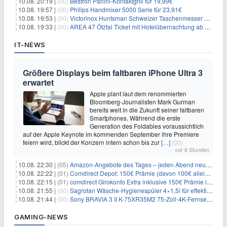
10.08. 20:19 |
(00)
Bestron Panini-Kontaktgrill für 19,99€
10.08. 19:57 |
(00)
Philips Handmixer 5000 Serie für 23,91€
10.08. 19:53 |
(00)
Victorinox Huntsman Schweizer Taschenmesser mit 15 Funktionen für 31,65€
10.08. 19:33 |
(00)
AREA 47 Ötztal Ticket mit Hotelübernachtung ab 109€ p.P.
IT-NEWS
Größere Displays beim faltbaren iPhone Ultra 3
erwartet
Apple plant laut dem renommierten
Bloomberg-Journalisten Mark Gurman
bereits weit in die Zukunft seiner faltbaren
Smartphones. Während die erste
Generation des Foldables voraussichtlich
auf der Apple Keynote im kommenden September ihre Premiere
feiern wird, blickt der Konzern intern schon bis zur
[…]
(00)
vor 6 Stunden
10.08. 22:30 |
(05)
Amazon-Angebote des Tages – jeden Abend neue Deals zum Stöbern
10.08. 22:22 |
(01)
Comdirect Depot: 150€ Prämie (davon 100€ alleine nur für die Eröffnung + 50€ Early Bird Altersvorsorgedepot möglich) – kein Trade notwendig!
10.08. 22:15 |
(01)
comdirect Girokonto Extra inklusive 150€ Prämie inkl. gratis Visa-Kreditkarte + 1 Jahr kostenlose Kontoführung + 1,75% Zinsen p.a.
10.08. 21:55 |
(00)
Sagrotan Wäsche-Hygienespüler 4×1,5l für effektiv 10,76€
10.08. 21:44 |
(00)
Sony BRAVIA 3 II K-75XR35M2 75-Zoll-4K-Fernseher für 1359€
GAMING-NEWS