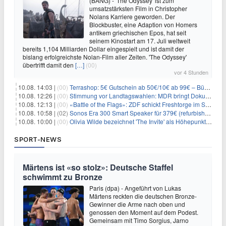
(BANG) - 'The Odyssey' ist zum
umsatzstärksten Film in Christopher
Nolans Karriere geworden. Der
Blockbuster, eine Adaption von Homers
antikem griechischen Epos, hat seit
seinem Kinostart am 17. Juli weltweit
bereits 1,104 Milliarden Dollar eingespielt und ist damit der
bislang erfolgreichste Nolan-Film aller Zeiten. 'The Odyssey'
übertrifft damit den
[…]
(00)
vor 4 Stunden
10.08. 14:03 |
(00)
Terrashop: 5€ Gutschein ab 50€/10€ ab 99€ – Bücher & Co ab 99 Cent
10.08. 12:26 |
(00)
Stimmung vor Landtagswahlen: MDR bringt Doku «Wut. Hüben wie drüben»
10.08. 12:13 |
(00)
«Battle of the Flags»: ZDF schickt Freshtorge im September On Air
10.08. 10:58 |
(02)
Sonos Era 300 Smart Speaker für 379€ (refurbished 309€) – Dolby Atmos, BT/WLAN, 3D-Audio, schwarz od. weiß
10.08. 10:00 |
(00)
Olivia Wilde bezeichnet 'The Invite' als Höhepunkt ihrer Karriere
SPORT-NEWS
Märtens ist «so stolz»: Deutsche Staffel
schwimmt zu Bronze
Paris (dpa) - Angeführt von Lukas
Märtens reckten die deutschen Bronze-
Gewinner die Arme nach oben und
genossen den Moment auf dem Podest.
Gemeinsam mit Timo Sorgius, Jarno