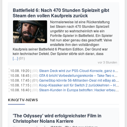
Battlefield 6: Nach 470 Stunden Spielzeit gibt
Steam den vollen Kaufpreis zurück
Normalerweise ist eine Rückerstattung
bei Steam nach 470 Stunden Spielzeit
ungefähr so wahrscheinlich wie ein
Fortnite-Spieler in Battlefield. Ein Spieler
hat nun aber genau das geschafft: Valve
erstattete ihm den vollständigen
Kaufpreis seiner Battlefield 6 Phantom Edition. Der Grund war
kein technischer Defekt. Der Spieler störte sich daran, dass
[…]
(01)
vor 3 Stunden
10.08. 19:20 |
(00)
Steam Deck wird zur PS5-Cloud-Konsole, ganz ohne eigener PlayStation 5
10.08. 18:45 |
(00)
GTA 6 bricht Vorbestellungsrekorde – Take-Two verrät trotzdem keine Zahlen
10.08. 17:45 |
(01)
GameStop könnte 56-Milliarden-Deal mit eBay abblasen, doch Ryan Cohen gibt nicht auf
10.08. 17:15 |
(00)
Koop-Klassiker soll für Switch 2 zurückkehren – Händler nennt bereits einen Release-Termin
10.08. 16:40 |
(00)
Steam-Kunden in Europa betroffen: Hacker erbeuten Namen und Adressen bei Valve-Partner
KINO/TV-NEWS
'The Odyssey' wird erfolgreichster Film in
Christopher Nolans Karriere