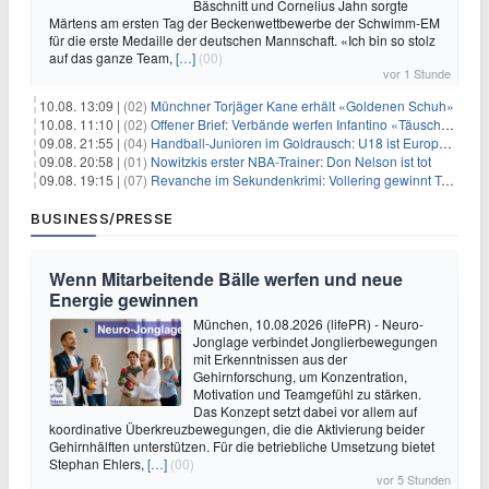
Bäschnitt und Cornelius Jahn sorgte
Märtens am ersten Tag der Beckenwettbewerbe der Schwimm-EM
für die erste Medaille der deutschen Mannschaft. «Ich bin so stolz
auf das ganze Team,
[…]
(00)
vor 1 Stunde
10.08. 13:09 |
(02)
Münchner Torjäger Kane erhält «Goldenen Schuh»
10.08. 11:10 |
(02)
Offener Brief: Verbände werfen Infantino «Täuschung» vor
09.08. 21:55 |
(04)
Handball-Junioren im Goldrausch: U18 ist Europameister
09.08. 20:58 |
(01)
Nowitzkis erster NBA-Trainer: Don Nelson ist tot
09.08. 19:15 |
(07)
Revanche im Sekundenkrimi: Vollering gewinnt Tour
BUSINESS/PRESSE
Wenn Mitarbeitende Bälle werfen und neue
Energie gewinnen
München, 10.08.2026 (lifePR) - Neuro-
Jonglage verbindet Jonglierbewegungen
mit Erkenntnissen aus der
Gehirnforschung, um Konzentration,
Motivation und Teamgefühl zu stärken.
Das Konzept setzt dabei vor allem auf
koordinative Überkreuzbewegungen, die die Aktivierung beider
Gehirnhälften unterstützen. Für die betriebliche Umsetzung bietet
Stephan Ehlers,
[…]
(00)
vor 5 Stunden