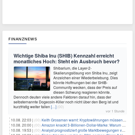
FINANZNEWS
Wichtige Shiba Inu (SHIB) Kennzahl erreicht
monatliches Hoch: Steht ein Ausbruch bevor?
Shibarium, die Layer-2-
Skalierungslösung von Shiba Inu, zeigt
Anzeichen einer Wiederbelebung. Dies
könnte Hoffnungen bei der SHIB-
Community wecken, dass der Preis auf
diesen Schwung reagieren könnte.
Dennoch deuten viele andere Faktoren darauf hin, dass der
selbsternannte Dogecoin-Killer noch nicht über den Berg ist und
kurzfristig weiter fallen
[…]
(00)
vor 1 Stunde
10.08. 22:03 |
(00)
Keith Grossman warnt: Kryptowährungen müssen ihren Wert beweisen, da über 100 Projekte 2026 scheitern
10.08. 20:00 |
(00)
Amazon knackt 3-Billionen-Dollar-Marke: Warum Anleger jetzt nachkaufen
10.08. 19:53 |
(00)
Analyst prognostiziert große Marktbewegungen vor Q4 in ruhigem Kryptomarkt