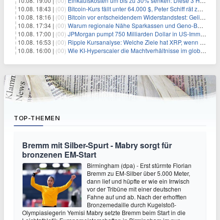
10.08. 19:00 |
(00)
Einkaufskosten um bis zu 30% senken: Diese 3 Hebel funktionieren wirklich
10.08. 18:43 |
(00)
Bitcoin-Kurs fällt unter 64.000 $, Peter Schiff rät zum Verkauf
10.08. 18:16 |
(00)
Bitcoin vor entscheidendem Widerstandstest: Gelingt der Durchbruch?
10.08. 17:34 |
(00)
Warum regionale Nähe Sparkassen und Geno-Banken verwundbar macht
10.08. 17:00 |
(00)
JPMorgan pumpt 750 Milliarden Dollar in US-Immobilien – das steckt dahinter
10.08. 16:53 |
(00)
Ripple Kursanalyse: Welche Ziele hat XRP, wenn die $1,00-Unterstützung bricht?
10.08. 16:00 |
(00)
Wie KI-Hyperscaler die Machtverhältnisse im globalen Kapitalismus neu definieren
TOP-THEMEN
Bremm mit Silber-Spurt - Mabry sorgt für
bronzenen EM-Start
Birmingham (dpa) - Erst stürmte Florian
Bremm zu EM-Silber über 5.000 Meter,
dann lief und hüpfte er wie ein Irrwisch
vor der Tribüne mit einer deutschen
Fahne auf und ab. Nach der erhofften
Bronzemedaille durch Kugelstoß-
Olympiasiegerin Yemisi Mabry setzte Bremm beim Start in die