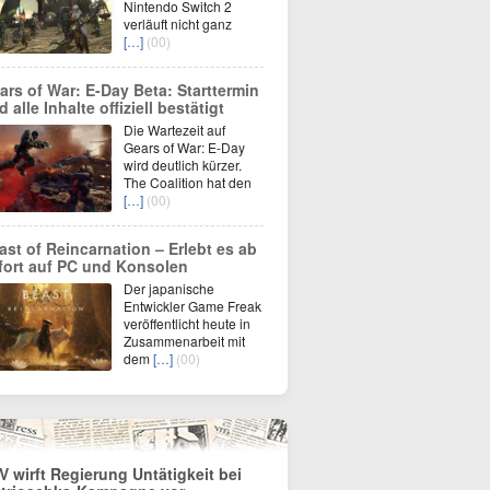
Nintendo Switch 2
verläuft nicht ganz
[…]
(00)
ars of War: E-Day Beta: Starttermin
 alle Inhalte offiziell bestätigt
Die Wartezeit auf
Gears of War: E-Day
wird deutlich kürzer.
The Coalition hat den
[…]
(00)
ast of Reincarnation – Erlebt es ab
fort auf PC und Konsolen
Der japanische
Entwickler Game Freak
veröffentlicht heute in
Zusammenarbeit mit
dem
[…]
(00)
V wirft Regierung Untätigkeit bei