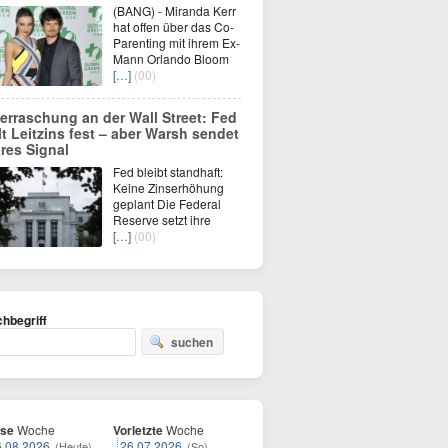
(BANG) - Miranda Kerr
hat offen über das Co-
Parenting mit ihrem Ex-
Mann Orlando Bloom
[…]
(00)
erraschung an der Wall Street: Fed
lt Leitzins fest – aber Warsh sendet
ares Signal
Fed bleibt standhaft:
Keine Zinserhöhung
geplant Die Federal
Reserve setzt ihre
[…]
(00)
hbegriff
suchen
ese
Woche
Vorletzte
Woche
6.08.2026
26.07.2026
(Heute)
(So)