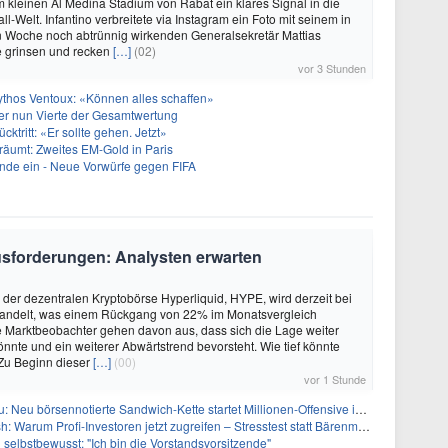
m kleinen Al Medina Stadium von Rabat ein klares Signal in die
l-Welt. Infantino verbreitete via Instagram ein Foto mit seinem in
 Woche noch abtrünnig wirkenden Generalsekretär Mattias
e grinsen und recken
[…]
(02)
vor 3 Stunden
ythos Ventoux: «Können alles schaffen»
er nun Vierte der Gesamtwertung
ücktritt: «Er sollte gehen. Jetzt»
träumt: Zweites EM-Gold in Paris
runde ein - Neue Vorwürfe gegen FIFA
usforderungen: Analysten erwarten
 der dezentralen Kryptobörse Hyperliquid, HYPE, wird derzeit bei
andelt, was einem Rückgang von 22% im Monatsvergleich
ge Marktbeobachter gehen davon aus, dass sich die Lage weiter
önnte und ein weiterer Abwärtstrend bevorsteht. Wie tief könnte
 Zu Beginn dieser
[…]
(00)
vor 1 Stunde
u börsennotierte Sandwich-Kette startet Millionen-Offensive in digitales Marketing
: Warum Profi-Investoren jetzt zugreifen – Stresstest statt Bärenmarkt
h selbstbewusst: "Ich bin die Vorstandsvorsitzende"