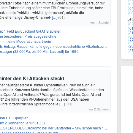
 privater Fotos nach einem mutmaßlichen Erpressungsversuch für
0
l ihre Entscheidung später eine FBI-Ermittlung unterstützte, habe
0
eaktion sie "wirklich, wirklich gebrochen", erklärte die
0
 Die ehemalige Disney-Channel-
[…]
(01)
Let
vor 1 Stunde
0
0
: 1 Feld EuroJackpot GRATIS spielen
3
nem besonderen Preis ausgezeichnet
3
kommt eine Moderationspartnerin
2
2
s Entzug: Rapper kämpfte gegen lebensbedrohliche Alkoholsucht
2
auger (22.000Pa, bis 90 Min. Laufzeit) für 169€
inter den KI-Attacken steckt
mer häufiger steckt KI hinter Cyberattacken. Nun ist auch ein
cebook-Konzerns Meta damit aufgefallen. Was steckt hinter den
ta, OpenAI und Anthropic? Was genau ist bei Meta, OpenAI und
ert? Die führenden KI-Unternehmen aus den USA haben
 ihre fortschrittlichen Sprachmodelle
[…]
(00)
vor 2 Stunden
rion ETF-Sparplan
ix 2 Sonnenbrille für 51,55€
KOSTENLOSES Girokonto bei der Santander – 50€ schon nach 1 Woche!
ineo Messenger 9 Liter für 26,89€