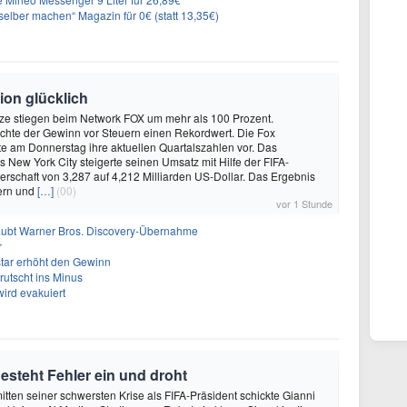
elber machen“ Magazin für 0€ (statt 13,35€)
on glücklich
e stiegen beim Network FOX um mehr als 100 Prozent.
eichte der Gewinn vor Steuern einen Rekordwert. Die Fox
lte am Donnerstag ihre aktuellen Quartalszahlen vor. Das
New York City steigerte seinen Umsatz mit Hilfe der FIFA-
erschaft von 3,287 auf 4,212 Milliarden US-Dollar. Das Ergebnis
uern und
[…]
(00)
vor 1 Stunde
laubt Warner Bros. Discovery-Übernahme
r
tar erhöht den Gewinn
rutscht ins Minus
ird evakuiert
gesteht Fehler ein und droht
mitten seiner schwersten Krise als FIFA-Präsident schickte Gianni