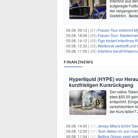
Infantino aus de
aufgeregte Fußbal
der vergangenen
Grafström. Beid
06.08. 09:12 |
(01)
Frauen-Tour erklimmt M
05.08. 18:08 |
(03)
Frauen-Tour: Niedermai
05.08. 14:12 |
(05)
Figo fordert Infantinos R
05.08. 12:33 |
(03)
Wellbrock verblüfft und 
05.08. 11:56 |
(05)
Infantino beruft Krisen
FINANZNEWS
Hyperliquid (HYPE) vor Hera
kurzfristigen Kursrückgang
Der native Token
etwa $55,50 geh
entspricht. Eini
verschlechtern k
der Kurs fallen?
06.08. 14:00 |
(00)
Jersey Mike's bricht Tabu: Ne
06.08. 12:00 |
(00)
Tech-Aktien im Juli-Crash
06.08. 11:54 |
(00)
Bettina Orlopp zeigt sic