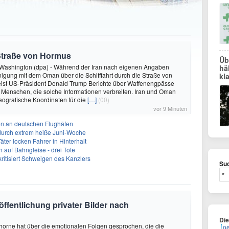
Straße von Hormus
Üb
Washington (dpa) - Während der Iran nach eigenen Angaben
hä
inigung mit dem Oman über die Schifffahrt durch die Straße von
kl
eist US-Präsident Donald Trump Berichte über Waffenengpässe
 Menschen, die solche Informationen verbreiten. Iran und Oman
geografische Koordinaten für die
[…]
(00)
vor 9 Minuten
n an deutschen Flughäfen
 durch extrem heiße Juni-Woche
ter locken Fahrer in Hinterhalt
 auf Bahngleise - drei Tote
kritisiert Schweigen des Kanzlers
Suc
öffentlichung privater Bilder nach
Di
horne hat über die emotionalen Folgen gesprochen, die die
0