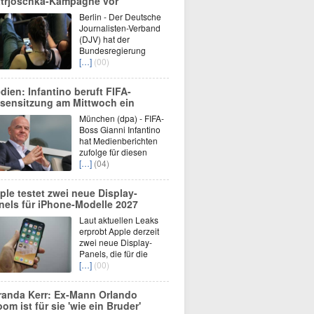
trjoschka-Kampagne vor
Berlin - Der Deutsche
Journalisten-Verband
(DJV) hat der
Bundesregierung
[…]
(00)
dien: Infantino beruft FIFA-
isensitzung am Mittwoch ein
München (dpa) - FIFA-
Boss Gianni Infantino
hat Medienberichten
zufolge für diesen
[…]
(04)
ple testet zwei neue Display-
nels für iPhone-Modelle 2027
Laut aktuellen Leaks
erprobt Apple derzeit
zwei neue Display-
Panels, die für die
[…]
(00)
randa Kerr: Ex-Mann Orlando
oom ist für sie 'wie ein Bruder'