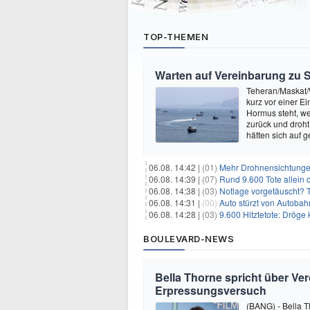
TOP-THEMEN
Warten auf Vereinbarung zu 
Teheran/Maskat/
kurz vor einer E
Hormus steht, w
zurück und droht
hätten sich auf 
06.08. 14:42 |
(01)
Mehr Drohnensichtunge
06.08. 14:39 |
(07)
Rund 9.600 Tote allein
06.08. 14:38 |
(03)
Notlage vorgetäuscht? Tä
06.08. 14:31 |
(00)
Auto stürzt von Autobahn
06.08. 14:28 |
(03)
9.600 Hitztetote: Dröge 
BOULEVARD-NEWS
Bella Thorne spricht über Ver
Erpressungsversuch
(BANG) - Bella T