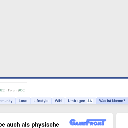
823
) · Forum (
636
)
munity
Lose
Lifestyle
WIN
Umfragen
Was ist klamm?
$$
ce auch als physische