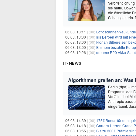
Veröffentlichung
sie hatte. Obwoh
die öffentliche R
Schauspielerin.
06.08. 13:11 |
(00)
Lottoscanner-Neukunden
06.08. 13:00 |
(00)
Iris Berben wird mit ei
06.08. 13:00 |
(00)
Florian Silbereisen be
06.08. 13:00 |
(00)
Eminem bezahlte Kurupt
06.08. 12:26 |
(00)
dreame R20 Akku-Staubs
IT-NEWS
Algorithmen greifen an: Was h
Berlin (dpa) - Im
Programm des Fa
Vorfällen bei Me
Anthropic passi
eingeräumt, dass
06.08. 14:39 |
(00)
175€ Bonus für den qui
06.08. 14:18 |
(00)
Carrera Herren Grand Pr
06.08. 13:55 |
(00)
Bis zu 300€ Prämie für 
06.08. 13:33 |
(00)
VAUDE Umhängetasche M