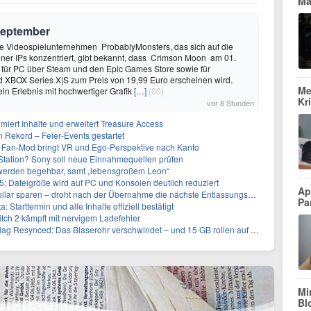
Ma
September
 Videospielunternehmen ProbablyMonsters, das sich auf die
ner IPs konzentriert, gibt bekannt, dass Crimson Moon am 01.
für PC über Steam und den Epic Games Store sowie für
d XBOX Series X|S zum Preis von 19,99 Euro erscheinen wird.
Me
ein Erlebnis mit hochwertiger Grafik
[…]
(00)
Kr
vor 8 Stunden
imiert Inhalte und erweitert Treasure Access
n Rekord – Feier‑Events gestartet
 Fan-Mod bringt VR und Ego-Perspektive nach Kanto
tation? Sony soll neue Einnahmequellen prüfen
 werden begehbar, samt „lebensgroßem Leon“
5: Dateigröße wird auf PC und Konsolen deutlich reduziert
Ap
llar sparen – droht nach der Übernahme die nächste Entlassungswelle?
Pa
 Starttermin und alle Inhalte offiziell bestätigt
itch 2 kämpft mit nervigem Ladefehler
g Resynced: Das Blaserohr verschwindet – und 15 GB rollen auf die Xbox zu
Mi
Bl