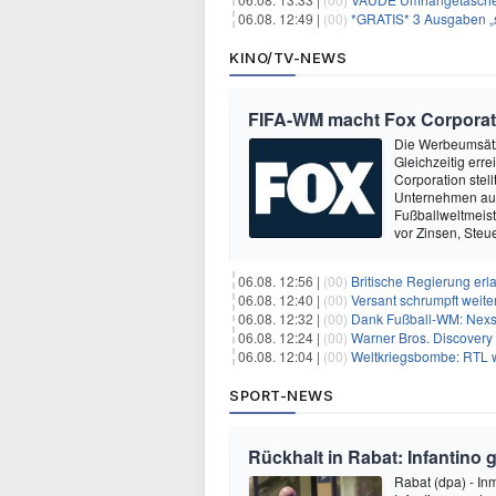
06.08. 12:49 |
(00)
*GRATIS* 3 Ausgaben „s
KINO/TV-NEWS
FIFA-WM macht Fox Corporati
Die Werbeumsätz
Gleichzeitig err
Corporation stel
Unternehmen aus 
Fußballweltmeist
vor Zinsen, Ste
06.08. 12:56 |
(00)
Britische Regierung er
06.08. 12:40 |
(00)
Versant schrumpft weite
06.08. 12:32 |
(00)
Dank Fußball-WM: Nexs
06.08. 12:24 |
(00)
Warner Bros. Discovery 
06.08. 12:04 |
(00)
Weltkriegsbombe: RTL w
SPORT-NEWS
Rückhalt in Rabat: Infantino 
Rabat (dpa) - In