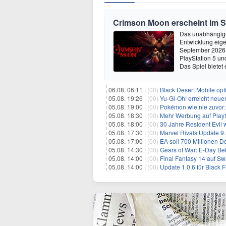
Crimson Moon erscheint im 
Das unabhängige
Entwicklung eige
September 2026 
PlayStation 5 un
Das Spiel bietet 
06.08. 06:11 |
(00)
Black Desert Mobile opt
05.08. 19:26 |
(00)
Yu‑Gi‑Oh! erreicht neue
05.08. 19:00 |
(00)
Pokémon wie nie zuvor:
05.08. 18:30 |
(00)
Mehr Werbung auf PlayS
05.08. 18:00 |
(00)
30 Jahre Resident Evil
05.08. 17:30 |
(00)
Marvel Rivals Update 9.
05.08. 17:00 |
(00)
EA soll 700 Millionen Do
05.08. 14:30 |
(00)
Gears of War: E-Day Beta:
05.08. 14:00 |
(00)
Final Fantasy 14 auf Sw
05.08. 14:00 |
(00)
Update 1.0.6 für Black Fla