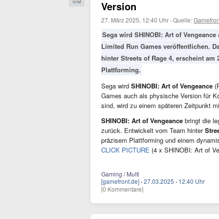
Version
27. März 2025, 12:40 Uhr
·
Quelle:
Gamefron
Sega wird
SHINOBI: Art of Vengeance
Limited Run Games veröffentlichen. D
hinter
Streets of Rage 4
, erscheint am
Plattforming.
Sega wird
SHINOBI: Art of Vengeance
(P
Games auch als physische Version für Ko
sind, wird zu einem späteren Zeitpunkt mit
SHINOBI: Art of Vengeance
bringt die l
zurück. Entwickelt vom Team hinter
Stre
präzisem Plattforming und einem dynami
CLICK PICTURE
(4 x SHINOBI: Art of V
Gaming / Multi
[gamefront.de]
·
27.03.2025
·
12:40 Uhr
[0 Kommentare]