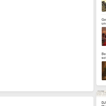
Ge
und
Be
so
DJ