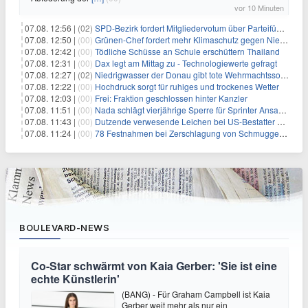
vor 10 Minuten
07.08. 12:56 |
(02)
SPD-Bezirk fordert Mitgliedervotum über Parteiführung
07.08. 12:50 |
(00)
Grünen-Chef fordert mehr Klimaschutz gegen Niedrigwasser
07.08. 12:42 |
(00)
Tödliche Schüsse an Schule erschüttern Thailand
07.08. 12:31 |
(00)
Dax legt am Mittag zu - Technologiewerte gefragt
07.08. 12:27 |
(02)
Niedrigwasser der Donau gibt tote Wehrmachtssoldaten frei
07.08. 12:22 |
(00)
Hochdruck sorgt für ruhiges und trockenes Wetter
07.08. 12:03 |
(00)
Frei: Fraktion geschlossen hinter Kanzler
07.08. 11:51 |
(00)
Nada schlägt vierjährige Sperre für Sprinter Ansah vor
07.08. 11:43 |
(00)
Dutzende verwesende Leichen bei US-Bestatter gefunden
07.08. 11:24 |
(00)
78 Festnahmen bei Zerschlagung von Schmuggelnetzwerk in Spanien
BOULEVARD-NEWS
Co-Star schwärmt von Kaia Gerber: 'Sie ist eine
echte Künstlerin'
(BANG) - Für Graham Campbell ist Kaia
Gerber weit mehr als nur ein