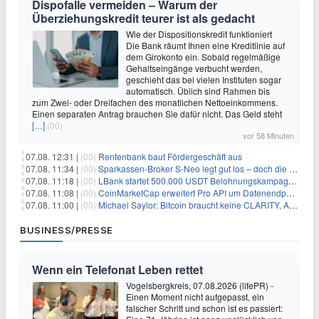
Dispofalle vermeiden – Warum der
Überziehungskredit teurer ist als gedacht
Wie der Dispositionskredit funktioniert
Die Bank räumt Ihnen eine Kreditlinie auf
dem Girokonto ein. Sobald regelmäßige
Gehaltseingänge verbucht werden,
geschieht das bei vielen Instituten sogar
automatisch. Üblich sind Rahmen bis
zum Zwei- oder Dreifachen des monatlichen Nettoeinkommens.
Einen separaten Antrag brauchen Sie dafür nicht. Das Geld steht
[…]
(00)
vor 58 Minuten
07.08. 12:31 |
(00)
Rentenbank baut Fördergeschäft aus
07.08. 11:34 |
(00)
Sparkassen-Broker S-Neo legt gut los – doch die Schwachstellen bleiben
07.08. 11:18 |
(00)
LBank startet 500.000 USDT Belohnungskampagne mit Pudgy Penguins
07.08. 11:08 |
(00)
CoinMarketCap erweitert Pro API um Datenendpunkte für reale Vermögenswerte
07.08. 11:00 |
(00)
Michael Saylor: Bitcoin braucht keine CLARITY, Amerika schon
BUSINESS/PRESSE
Wenn ein Telefonat Leben rettet
Vogelsbergkreis, 07.08.2026 (lifePR) -
Einen Moment nicht aufgepasst, ein
falscher Schritt und schon ist es passiert: