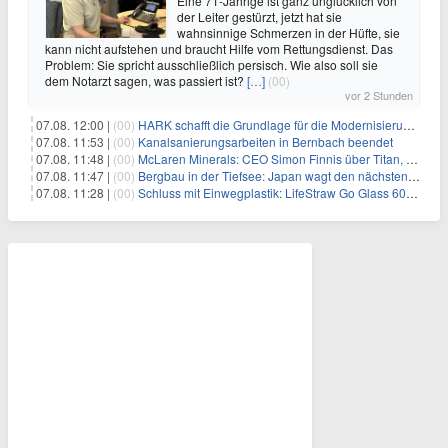
Eine 71-Jährige ist ganz unglücklich von
der Leiter gestürzt, jetzt hat sie
wahnsinnige Schmerzen in der Hüfte, sie
kann nicht aufstehen und braucht Hilfe vom Rettungsdienst. Das
Problem: Sie spricht ausschließlich persisch. Wie also soll sie
dem Notarzt sagen, was passiert ist?
[…]
(00)
vor 2 Stunden
07.08. 12:00 |
(00)
HARK schafft die Grundlage für die Modernisierung seiner IBM i-Anwendungen
07.08. 11:53 |
(00)
Kanalsanierungsarbeiten in Bernbach beendet
07.08. 11:48 |
(00)
McLaren Minerals: CEO Simon Finnis über Titan, Zirkon und Seltene Erden
07.08. 11:47 |
(00)
Bergbau in der Tiefsee: Japan wagt den nächsten Schritt
07.08. 11:28 |
(00)
Schluss mit Einwegplastik: LifeStraw Go Glass 600ml bringt gefiltertes Trinkwasser aus der Glasflasche