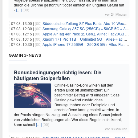
durch die Drohne gestört fühlt oder einfach ein ungutes Gefühl hat
-
[…]
(00)
vor 24 Minuten
07.08. 13:00 |
(00)
Süddeutsche Zeitung SZ Plus Basis-Abo 10 Wochen für 10€
07.08. 12:30 |
(00)
Samsung Galaxy A57 5G (256GB) + 50GB 5G + Alles-Flat im Vodafone-Netz für 19,99€/Monat – eff. 2,36€/Monat
07.08. 12:15 |
(00)
Apple AirTag 4er Pack (2. Gen.), Allnet Flat 20GB 5G im Telekom-Netz für 14,99€/Monat – eff. 2,07€/Monat
07.08. 10:45 |
(00)
Xiaomi 17T Pro 1TB + Unlimited 5G + Alles-Flat im o2 Netz für 29,99€/Monat – eff. 1,15€/Monat
07.08. 10:30 |
(00)
Apple iPhone 17 256GB + 250GB 5G + Alles-Flat im Telekom-Netz für 34€/Monat – eff. 6,29€/Monat
GAMING-NEWS
Bonusbedingungen richtig lesen: Die
häufigsten Stolperfallen
Online-Casino-Boni wirken auf den
ersten Blick oft unkompliziert: Ein
bestimmter Betrag wird eingezahlt, das
Casino gewährt zusätzliches
Bonusguthaben oder Freispiele und
anschließend kann gespielt werden. In
der Praxis hängen Nutzung und Auszahlung eines Bonus jedoch
von zahlreichen Bedingungen ab. Wer diese Regeln nicht kennt,
kann schnell
[…]
(00)
vor 38 Minuten
06.08. 22:27 |
(00)
Naturalist Update für Ball x Pit verfügbar — neuer Content auf allen Plattformen