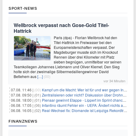
SPORT-NEWS
Wellbrock verpasst nach Gose-Gold Titel-
Hattrick
Paris (dpa) - Florian Wellbrock hat den
Titel-Hattrick im Freiwasser bei den
Europameisterschaften verpasst. Der
Magdeburger musste sich im Knockout
Rennen über drei Kilometer mit Platz
sieben begnügen, unmittelbar vor seinen
Teamkollegen Johannes Liebmann und Oliver Klemet. Den Sieg
holte sich der zweimalige Silbermedaillengewinner David
Betlehem aus
[…]
(00)
vor 34 Minuten
07.08. 11:46 |
(00)
Kampf um die Macht: Wer ist für und wer gegen Infantino?
07.08. 09:50 |
(01)
Zentralisieren oder nicht? Diskussion über Drohnenabwehr
06.08. 18:00 |
(01)
Pienaar gewinnt Etappe - Lippert im Sprint chancenlos
06.08. 17:05 |
(06)
Infantino räumt Fehler ein - UEFA: Ändert nichts an Boykott
06.08. 16:05 |
(02)
Real-Wechsel fix: Diomande ist Leipzigs Rekordtransfer
FINANZNEWS