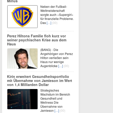
Minus
Neben der Fußball-
Weltmeisterschaft
sorgte auch «Supergirl»
für finanzielle Probleme.
Das
[…]
(00)
Perez Hiltons Familie floh kurz vor
seiner psychischen Krise aus dem
Haus
(BANG) - Die
Angehörigen von Perez
Hilton verließen sein
Haus nur wenige
Augenblicke
[…]
(00)
Kirin erweitert Gesundheitsportfolio
mit Übernahme von Jamieson im Wert
von 1,4 Milliarden Dollar
Strategisches
Wachstum im Bereich
Gesundheit und
Wellness Die
Übernahme von
Jamieson
[…]
(00)