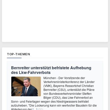
TOP-THEMEN
Bernreiter unterstützt befristete Aufhebung
des Lkw-Fahrverbots
München - Der Vorsitzende der
Verkehrsministerkonferenz der Länder
(VMK), Bayerns Ressortchef Christian
Bernreiter (CSU), unterstützt die Pläne
von Bundesverkehrsminister Steffen
Bilger (CDU), das Lkw-Fahrverbot an
Sonn- und Feiertagen wegen des Niedrigwassers befristet
aufzuheben. "Die Lockerung kann ein wertvoller Baustein für die
Abfederung der
[…]
(00)