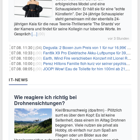
erfolgreiches Model und eine
Schauspielerin: Er hält sie für eine "echte
Künstlerin". Der 24-jährige Schauspieler
steht gemeinsam mit der ebenfalls 24-
jährigen Kaia für die neue Teenie-Thrillerserie 'The Shards' vor
der Kamera und findet für seine Kollegin nur lobende Worte. Im
Gespräch
[…]
(00)
vor 3 Stunden
07.08. 11:30 |
(04)
Degusta: 2 Boxen zum Preis von 1 für nur 16,99€ inkl. Versand
07.08. 10:33 |
(00)
Fanttik X9 Pro Elektrische Akku-Luftpumpe für 39,99€
07.08. 10:00 |
(00)
Earth, Wind Fire verschieben Konzert mit Lionel Richie nach medizinischem Notfall
07.08. 10:00 |
(00)
Perez Hiltons Familie floh kurz vor seiner psychischen Krise aus dem Haus
07.08. 08:05 |
(00)
JOOP! Wow! Eau de Toilette for him 100ml ab 21,84€ im Sparabo
IT-NEWS
Wie reagiere ich richtig bei
Drohnensichtungen?
Kiel/Braunschweig (dpa/tmn) - Plötzlich
surrt es über dem Kopf: Es ist keine
Seltenheit, dass einem im Alltag Drohnen
begegnen. Viele nutzen sie privat als
Hobby, ob einfach nur zum Spaß am
Fliegen oder um Bilder aus der
Vogelperspektive aufzunehmen. Doch was ist, wenn man sich