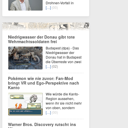
Drohnen-Vorfall in
[…]
(00)
Niedrigwasser der Donau gibt tote
Wehrmachtssoldaten frei
Budapest (dpa) - Das
Niedrigwasser der
Donau hat in Budapest
die Überreste von zwei
[…]
(02)
Pokémon wie nie zuvor: Fan-Mod
bringt VR und Ego-Perspektive nach
Kanto
Wie würde die Kanto-
Region aussehen,
wenn ihr sie nicht mehr
von oben, sondern
[…]
(00)
Warner Bros. Discovery rutscht ins