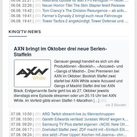
06.08. 22:26 |
(00)
Neuer Horror‑Titel The Skin Stapler feiert Release
06.08. 19:42 |
(00)
Tom Clancy’s The Division Resurgence – ab sofort für euch verfügbar
06.08. 19:41 |
(00)
Farmer’s Dynasty 2 bringt euch neue Fahrzeuge
06.08. 19:41 |
(00)
Tower Tactics 2 angekündigt: Tower Defense und Deckbuilding Kombo kehrt zurück
KINO/TV-NEWS
AXN bringt im Oktober drei neue Serien-
Staffeln
Genauer gesagt handelt es sich um die
Produktionen «Bookish», «Accused» und
«Gangs of Madrid». Drei Premieren bei
AXN im Oktober: Bookish Staffel zwei
startet bei AXN White sowie Accused und
Gangs of Madrid Staffel drei bei AXN
Black. Erstgenannte Serie geht los ab 27. Oktober jeweils
dienstags eine Episode streamen oder um 20.15 Uhr bei AXN
White. Im Vorfeld gibts einen Staffel-1-Marathon
[…]
(00)
vor 2 Stunden
07.08. 10:50 |
(00)
ARD Twitch streamt live zu Sternschnuppen
07.08. 10:00 |
(00)
Gareth Edwards verlässt 'Jurassic World' wegen kreativer Differenzen
07.08. 09:20 |
(00)
Samsung TV Plus startet eigenen «NCIS: New Orleans»-Sender
07.08. 09:17 |
(00)
Drehstart Staffel zwei: ZDF macht mit «Einfach Elli» weiter
07.08. 08:24 |
(00)
sixx setzt «Fixer Upper: Kochen mit Joanna» ohne Pause fort