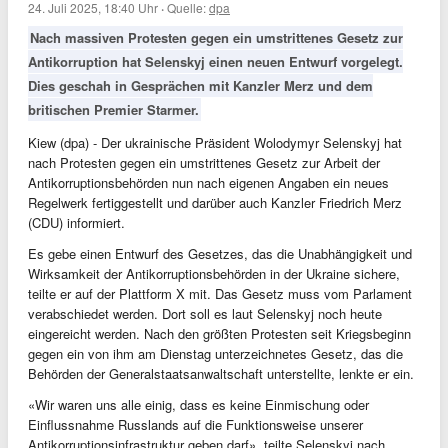
24. Juli 2025, 18:40 Uhr
·
Quelle:
dpa
Nach massiven Protesten gegen ein umstrittenes Gesetz zur
Antikorruption hat Selenskyj einen neuen Entwurf vorgelegt.
Dies geschah in Gesprächen mit Kanzler Merz und dem
britischen Premier Starmer.
Kiew (dpa) - Der ukrainische Präsident Wolodymyr Selenskyj hat
nach Protesten gegen ein umstrittenes Gesetz zur Arbeit der
Antikorruptionsbehörden nun nach eigenen Angaben ein neues
Regelwerk fertiggestellt und darüber auch Kanzler Friedrich Merz
(CDU) informiert.
Es gebe einen Entwurf des Gesetzes, das die Unabhängigkeit und
Wirksamkeit der Antikorruptionsbehörden in der Ukraine sichere,
teilte er auf der Plattform X mit. Das Gesetz muss vom Parlament
verabschiedet werden. Dort soll es laut Selenskyj noch heute
eingereicht werden. Nach den größten Protesten seit Kriegsbeginn
gegen ein von ihm am Dienstag unterzeichnetes Gesetz, das die
Behörden der Generalstaatsanwaltschaft unterstellte, lenkte er ein.
«Wir waren uns alle einig, dass es keine Einmischung oder
Einflussnahme Russlands auf die Funktionsweise unserer
Antikorruptionsinfrastruktur geben darf», teilte Selenskyj nach