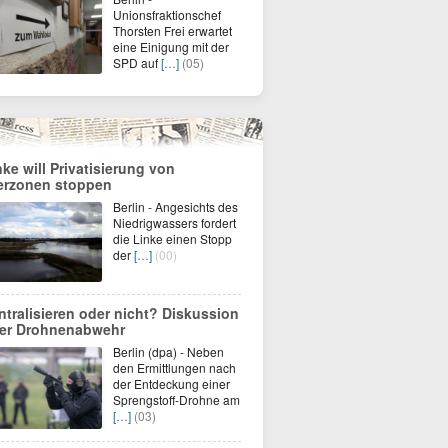
Unionsfraktionschef
Thorsten Frei erwartet
eine Einigung mit der
SPD auf
[…]
(05)
nke will Privatisierung von
erzonen stoppen
Berlin - Angesichts des
Niedrigwassers fordert
die Linke einen Stopp
der
[…]
(00)
ntralisieren oder nicht? Diskussion
er Drohnenabwehr
Berlin (dpa) - Neben
den Ermittlungen nach
der Entdeckung einer
Sprengstoff-Drohne am
[…]
(03)