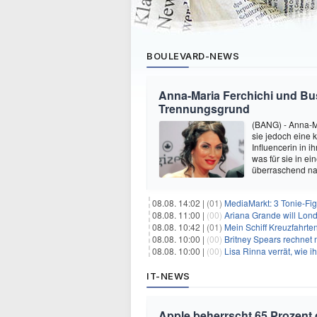
BOULEVARD-NEWS
Anna-Maria Ferchichi und Bu
Trennungsgrund
(BANG) - Anna-M
sie jedoch eine
Influencerin in i
was für sie in e
überraschend nac
08.08. 14:02 |
(01)
MediaMarkt: 3 Tonie-Fig
08.08. 11:00 |
(00)
Ariana Grande will Lond
08.08. 10:42 |
(01)
Mein Schiff Kreuzfahrte
08.08. 10:00 |
(00)
Britney Spears rechnet mi
08.08. 10:00 |
(00)
Lisa Rinna verrät, wie ih
IT-NEWS
Apple beherrscht 65 Prozent