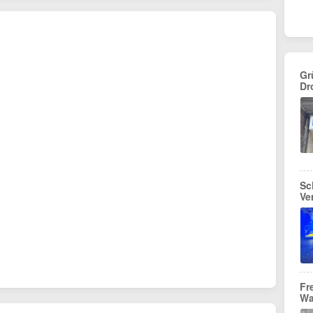
Gr
Dr
Sc
Ve
Fr
Wa