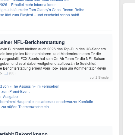
26 – Erhaltet mehr Informationen
ährige Jubiläum der Tom Clancy’s Ghost Recon-Reihe
se lädt zum Playtest – und erscheint schon bald!
 seiner NFL-Berichterstattung
evin Burkhardt bleiben auch 2026 das Top-Duo des US-Senders.
ein komplettes Kommentatoren- und Moderatorenteam für die
vorgestellt. FOX Sports hat sein On-Air-Team für die NFL-Saison
geben und setzt dabei weitgehend auf bewährte Gesichter.
die Berichterstattung erneut vom Top-Team um Kommentator Kevin
x-
[…]
(00)
vor 2 Stunden
akt von «The Assassin» im Fernsehen
 zum Promi-Event
ht»-Ausgabe
bernimmt Hauptrolle in starbesetzter schwarzer Komödie
t zur süßen Themenwoche ein
verfehlt Rekord knapp