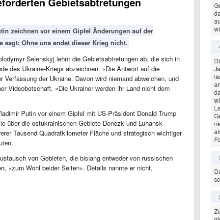
eforderten Gebietsabtretungen
Ge
da
au
wi
in zeichnen vor einem Gipfel Änderungen auf der
e sagt: Ohne uns endet dieser Krieg nicht.
olodymyr Selenskyj lehnt die Gebietsabtretungen ab, die sich in
Di
de des Ukraine-Kriegs abzeichnen. «Die Antwort auf die
Ja
la
 der Verfassung der Ukraine. Davon wird niemand abweichen, und
an
er Videobotschaft. «Die Ukrainer werden ihr Land nicht dem
da
wü
Le
ladimir Putin vor einem Gipfel mit US-Präsident Donald Trump
Ge
olle über die ostukrainischen Gebiete Donezk und Luhansk
ne
al
rer Tausend Quadratkilometer Fläche und strategisch wichtiger
Fo
euten.
stausch von Gebieten, die bislang entweder von russischen
n, «zum Wohl beider Seiten». Details nannte er nicht.
Da
sc
Zu
gl