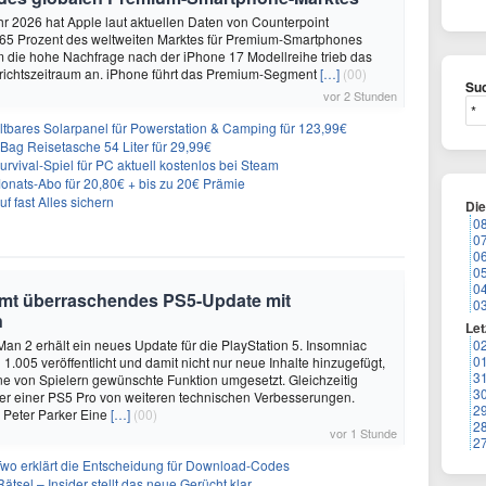
hr 2026 hat Apple laut aktuellen Daten von Counterpoint
 65 Prozent des weltweiten Marktes für Premium-Smartphones
em die hohe Nachfrage nach der iPhone 17 Modellreihe trieb das
ichtszeitraum an. iPhone führt das Premium-Segment
[…]
(00)
Suc
vor 2 Stunden
ares Solarpanel für Powerstation & Camping für 123,99€
Bag Reisetasche 54 Liter für 29,99€
vival-Spiel für PC aktuell kostenlos bei Steam
ats-Abo für 20,80€ + bis zu 20€ Prämie
f fast Alles sichern
Di
0
0
0
0
0
mmt überraschendes PS5-Update mit
0
n
Let
Man 2 erhält ein neues Update für die PlayStation 5. Insomniac
0
0
1.005 veröffentlicht und damit nicht nur neue Inhalte hinzugefügt,
3
e von Spielern gewünschte Funktion umgesetzt. Gleichzeitig
3
tzer einer PS5 Pro von weiteren technischen Verbesserungen.
2
 Peter Parker Eine
[…]
(00)
2
vor 1 Stunde
2
Two erklärt die Entscheidung für Download-Codes
Rätsel – Insider stellt das neue Gerücht klar