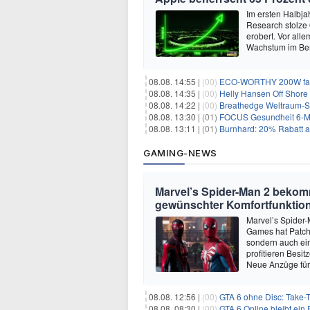
Im ersten Halbja
Research stolze
erobert. Vor all
Wachstum im Ber
08.08. 14:55 |
(00)
ECO-WORTHY 200W faltb
08.08. 14:35 |
(00)
Helly Hansen Off Shore 
08.08. 14:22 |
(00)
Breathedge Weltraum-Sur
08.08. 13:30 |
(01)
FOCUS Gesundheit 6-Mon
08.08. 13:11 |
(01)
Burnhard: 20% Rabatt au
GAMING-NEWS
Marvel’s Spider-Man 2 beko
gewünschter Komfortfunktio
Marvel’s Spider-
Games hat Patch 
sondern auch ein
profitieren Besi
Neue Anzüge für
08.08. 12:56 |
(00)
GTA 6 ohne Disc: Take-
08.08. 08:30 |
(00)
GTA 6 Online bleibt ein 