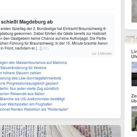
 schießt Magdeburg ab
rsten Spieltag der 2. Bundesliga hat Eintracht Braunschweig 6:
deburg gewonnen. Dabei führten die Gäste bereits zur Halbzeit
ßen den Gastgebern keine Chance auf eine Aufholjagd. Die Partie
rühen Führung für Braunschweig: In der 15. Minute brachte Aaron
 in Front, nachdem er
[…]
(00)
Li
vor 3 Minuten
Uf
egen den Massentourismus auf Mallorca
e Steueränderung für Vereine
en höhere Steuern zahlen
ckerung des Lkw-Sonntagsfahrverbots
ohne Progressionsausgleich geplant
lin: Nur jeder vierte Zug pünktlich
panien Reisende aus Italien
Ze
lanche als US-Justizminister bestätigt
üb
Neuer Wachposten am Flughafen
ichnet Renten-Rebellion als "Rollenspiel"