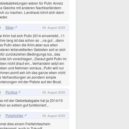
bietsabtretungen wären für Putin Anreiz
s Gleiche mit anderen Nachbarländern
ch zu machen. Landraub lohnt sich dann
eder.
Stoer
4
09. August 2025
e Krim hat sich Putin 2014 einverleibt...11
hre lang ist das schon so ...na gut ...dann
ss Putin eben die Krim,aber aus allen
deren teilanektierten Gebieten soll er sich
für zurückziehen.Bedingungs los...das
rde ich vorschlagen...Darauf geht Putin im
ben nicht drauf ein...Verhandeln setzt ein
ben und Nehmen vorraus...Putin will nur
hmen,somit seh ich das ganze eben nicht
s Verhandlungen an,sondern simple
rderungen mit der Pistole auf der Brust.
Pontius
3
09. August 2025
s mit der Gebietsabgabe hat ja 2014/15
hon so extrem gut funktioniert...
Polarlichter
2
09. August 2025
mal dies einem Freifahrtsschein
eichkommt, auch in Zukunft.