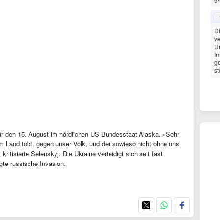
Di
ve
Un
Im
ge
st
 für den 15. August im nördlichen US-Bundesstaat Alaska. «Sehr
m Land tobt, gegen unser Volk, und der sowieso nicht ohne uns
ritisierte Selenskyj. Die Ukraine verteidigt sich seit fast
gte russische Invasion.