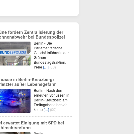
üne fordern Zentralisierung der
ohnenabwehr bei Bundespolizei
Berlin - Die
Parlamentarische
Geschäftsführerin der
Grünen-
Bundestagsfraktion,
Irene
[…]
(00)
hüsse in Berlin-Kreuzberg:
rletzter außer Lebensgefahr
Berlin - Nach den
erneuten Schüssen in
Berlin-Kreuzberg am
Freitagabend besteht
keine
[…]
(00)
ei erwartet Einigung mit SPD bei
hlrechtsreform
Berlin -