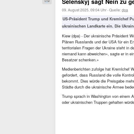
Selenskyj sagt Nein zu g
09. August 2025, 09:04 Uhr
·
Quelle:
dpa
US-Präsident Trump und Kremlchef Put
ukrainischen Landkarte ein. Die Ukrain
Kiew (dpa) - Der ukrainische Präsident W
Plänen Russlands und der USA für ein En
territorialen Fragen der Ukraine steht in
niemand kann abweichen», sagte er in ein
Besatzer schenken.»
Medienberichten zufolge hat Kremlchef W
gefordert, dass Russland die volle Kontr
bekommt. Dies würde die Preisgabe mehre
Städte durch die ukrainische Armee bed
Trump sprach in Washington von einem Au
oder ukrainischen Truppen gehalten würde