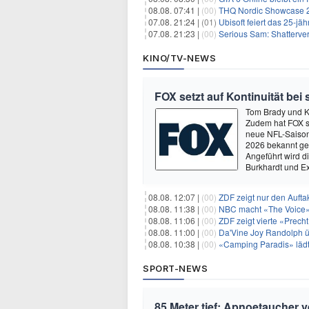
08.08. 07:41 |
(00)
THQ Nordic Showcase 20
07.08. 21:24 |
(01)
Ubisoft feiert das 25-j
07.08. 21:23 |
(00)
Serious Sam: Shatterver
KINO/TV-NEWS
FOX setzt auf Kontinuität bei
Tom Brady und K
Zudem hat FOX s
neue NFL-Saison 
2026 bekannt ge
Angeführt wird 
Burkhardt und E
08.08. 12:07 |
(00)
ZDF zeigt nur den Auft
08.08. 11:38 |
(00)
NBC macht «The Voice»
08.08. 11:06 |
(00)
ZDF zeigt vierte «Prec
08.08. 11:00 |
(00)
Da'Vine Joy Randolph ü
08.08. 10:38 |
(00)
«Camping Paradis» läd
SPORT-NEWS
85 Meter tief: Apnoetaucher 