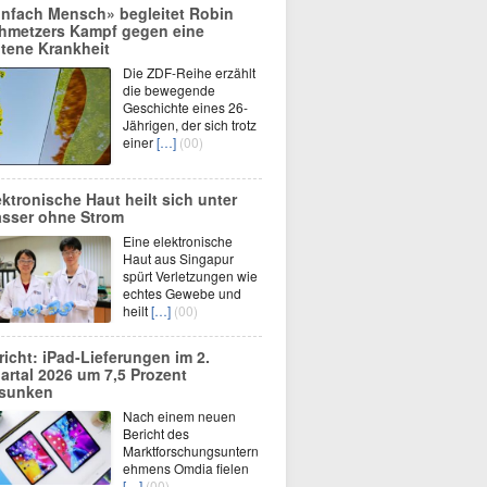
infach Mensch» begleitet Robin
hmetzers Kampf gegen eine
ltene Krankheit
Die ZDF-Reihe erzählt
die bewegende
Geschichte eines 26-
Jährigen, der sich trotz
einer
[…]
(00)
ektronische Haut heilt sich unter
sser ohne Strom
Eine elektronische
Haut aus Singapur
spürt Verletzungen wie
echtes Gewebe und
heilt
[…]
(00)
richt: iPad-Lieferungen im 2.
artal 2026 um 7,5 Prozent
sunken
Nach einem neuen
Bericht des
Marktforschungsuntern
ehmens Omdia fielen
[…]
(00)