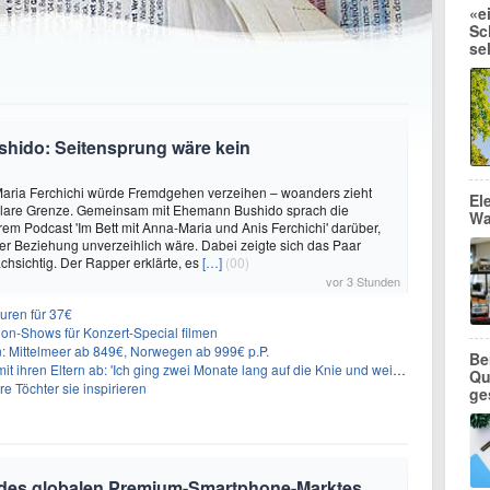
«e
Sc
se
shido: Seitensprung wäre kein
aria Ferchichi würde Fremdgehen verzeihen – woanders zieht
El
 klare Grenze. Gemeinsam mit Ehemann Bushido sprach die
Wa
hrem Podcast 'Im Bett mit Anna-Maria und Anis Ferchichi' darüber,
iner Beziehung unverzeihlich wäre. Dabei zeigte sich das Paar
hsichtig. Der Rapper erklärte, es
[…]
(00)
vor 3 Stunden
uren für 37€
on-Shows für Konzert-Special filmen
n: Mittelmeer ab 849€, Norwegen ab 999€ p.P.
Be
t ihren Eltern ab: 'Ich ging zwei Monate lang auf die Knie und weinte'
Qu
re Töchter sie inspirieren
ge
 des globalen Premium-Smartphone-Marktes