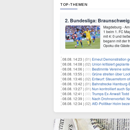
TOP-THEMEN
2. Bundesliga: Braunschweig
Magdeburg - Am e
1 beim 1. FC Mag
mit 4: 0 und lie
begann mit der f
Opoku die Gäste
08.08. 14:23 |
(01)
Erneut Demonstration g
08.08. 14:08 |
(02)
Union kritisiert geplant
08.08. 14:06 |
(00)
Bestimmte Vereine soll
08.08. 13:55 |
(00)
Grüne streiten über Lo
08.08. 13:46 |
(02)
Entwurf: Steuerreform 
08.08. 13:42 |
(01)
Bahnstrecke Hamburg-Ber
08.08. 13:27 |
(01)
Nun kontrolliert auch S
08.08. 12:41 |
(00)
Trumps Ex-Anwalt Todd B
08.08. 12:39 |
(00)
Nach Drohnenvorfall: 
08.08. 12:34 |
(02)
AfD-Politiker Holm beze