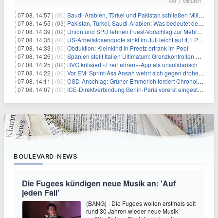
vor 7 Minuten
07.08. 14:57 |
(00)
Saudi-Arabien, Türkei und Pakistan schließen Militärbündnis
07.08. 14:55 |
(03)
Pakistan, Türkei, Saudi-Arabien: Was bedeutet der neue Pakt?
07.08. 14:39 |
(02)
Union und SPD lehnen Fuest-Vorschlag zur Mehrwertsteuer ab
07.08. 14:35 |
(00)
US-Arbeitslosenquote sinkt im Juli leicht auf 4,1 Prozent
07.08. 14:33 |
(00)
Obduktion: Kleinkind in Preetz ertrank im Pool
07.08. 14:26 |
(00)
Spanien stellt Italien Ultimatum: Grenzkontrollen beenden
07.08. 14:25 |
(02)
BVG kritisiert «FreiFahren»-App als unsolidarisch
07.08. 14:22 |
(00)
Vor EM: Sprint-Ass Ansah wehrt sich gegen drohende Sperre
07.08. 14:11 |
(00)
CSD-Anschlag: Grüner Emmerich fordert Chronologie von Dobrindt
07.08. 14:07 |
(00)
ICE-Direktverbindung Berlin-Paris vorerst eingestellt
BOULEVARD-NEWS
Die Fugees kündigen neue Musik an: 'Auf
jeden Fall'
(BANG) - Die Fugees wollen erstmals seit
rund 30 Jahren wieder neue Musik