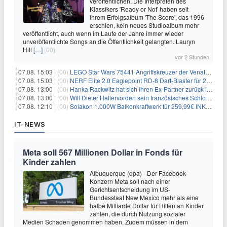
veröffentlichen. Die Interpreten des
Klassikers 'Ready or Not' haben seit
ihrem Erfolgsalbum 'The Score', das 1996
erschien, kein neues Studioalbum mehr
veröffentlicht, auch wenn im Laufe der Jahre immer wieder
unveröffentlichte Songs an die Öffentlichkeit gelangten. Lauryn
Hill
[…]
(00)
vor 2 Stunden
07.08. 15:03 |
(00)
LEGO Star Wars 75441 Angriffskreuzer der Venator-Klasse für 50,25€
07.08. 15:03 |
(00)
NERF Elite 2.0 Eaglepoint RD-8 Dart-Blaster für 20,49€
07.08. 13:00 |
(00)
Hanka Rackwitz hat sich ihren Ex-Partner zurück ins Haus geholt
07.08. 13:00 |
(00)
Will Dieter Hallervorden sein französisches Schloss verkaufen?
07.08. 12:10 |
(00)
Solakon 1.000W Balkonkraftwerk für 259,99€ INKL. VERSAND! 800W Wechselrichter, bifazial
IT-NEWS
Meta soll 567 Millionen Dollar in Fonds für
Kinder zahlen
Albuquerque (dpa) - Der Facebook-
Konzern Meta soll nach einer
Gerichtsentscheidung im US-
Bundesstaat New Mexico mehr als eine
halbe Milliarde Dollar für Hilfen an Kinder
zahlen, die durch Nutzung sozialer
Medien Schaden genommen haben. Zudem müssen in dem