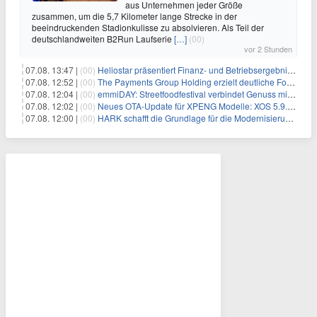
aus Unternehmen jeder Größe
zusammen, um die 5,7 Kilometer lange Strecke in der
beeindruckenden Stadionkulisse zu absolvieren. Als Teil der
deutschlandweiten B2Run Laufserie
[…]
(00)
vor 2 Stunden
07.08. 13:47 |
(00)
Heliostar präsentiert Finanz- und Betriebsergebnis für das zweite Quartal 2026 mit Goldproduktion und Barreserven in Rekordhöhe
07.08. 12:52 |
(00)
The Payments Group Holding erzielt deutliche Fortschritte bei ihren AI-Projekten
07.08. 12:04 |
(00)
emmiDAY: Streetfoodfestival verbindet Genuss mit Engagement gegen Brustkrebs
07.08. 12:02 |
(00)
Neues OTA-Update für XPENG Modelle: XOS 5.9.5 erweitert Sicherheits-, Lade- und Komfortfunktionen
07.08. 12:00 |
(00)
HARK schafft die Grundlage für die Modernisierung seiner IBM i-Anwendungen