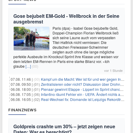
Gose bejubelt EM-Gold - Wellbrock in der Seine
ausgebremst
Paris (dpa) - Isabel Gose bejubelte Gold,
Doppel-Champion Florian Wellbrock ließ
sich seine Laune auch vom verpassten
Titel-Hattrick nicht vermiesen: Die
deutschen Freiwasser-Schwimmer
zeigten auch ohne die lange mögliche
perfekte Ausbeute im Knockout Sprint ihre Klasse und weisen vor
dem letzten EM-Rennen in Paris eine starke Bilanz vor. «Ich
glaube
[…]
(00)
vor 1 Stunde
07.08. 11:46 |
(00)
Kampf um die Macht: Wer ist für und wer gegen Infantino?
07.08. 09:50 |
(01)
Zentralisieren oder nicht? Diskussion über Drohnenabwehr
06.08. 18:00 |
(01)
Pienaar gewinnt Etappe - Lippert im Sprint chancenlos
06.08. 17:05 |
(06)
Infantino räumt Fehler ein - UEFA: Ändert nichts an Boykott
06.08. 16:05 |
(02)
Real-Wechsel fix: Diomande ist Leipzigs Rekordtransfer
FINANZNEWS
Goldpreis crashte um 30% – jetzt zeigen neue
Daten: War es berechtigt?