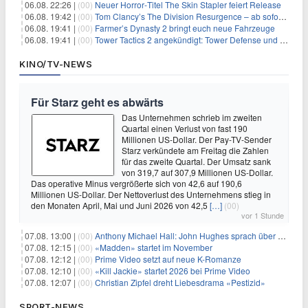
06.08. 22:26 |
(00)
Neuer Horror‑Titel The Skin Stapler feiert Release
06.08. 19:42 |
(00)
Tom Clancy’s The Division Resurgence – ab sofort für euch verfügbar
06.08. 19:41 |
(00)
Farmer’s Dynasty 2 bringt euch neue Fahrzeuge
06.08. 19:41 |
(00)
Tower Tactics 2 angekündigt: Tower Defense und Deckbuilding Kombo kehrt zurück
KINO/TV-NEWS
Für Starz geht es abwärts
Das Unternehmen schrieb im zweiten
Quartal einen Verlust von fast 190
Millionen US-Dollar. Der Pay-TV-Sender
Starz verkündete am Freitag die Zahlen
für das zweite Quartal. Der Umsatz sank
von 319,7 auf 307,9 Millionen US-Dollar.
Das operative Minus vergrößerte sich von 42,6 auf 190,6
Millionen US-Dollar. Der Nettoverlust des Unternehmens stieg in
den Monaten April, Mai und Juni 2026 von 42,5
[…]
(00)
vor 1 Stunde
07.08. 13:00 |
(00)
Anthony Michael Hall: John Hughes sprach über eine Fortsetzung von 'The Breakfast Club'
07.08. 12:15 |
(00)
«Madden» startet im November
07.08. 12:12 |
(00)
Prime Video setzt auf neue K-Romanze
07.08. 12:10 |
(00)
«Kill Jackie» startet 2026 bei Prime Video
07.08. 12:07 |
(00)
Christian Zipfel dreht Liebesdrama «Pestizid»
SPORT-NEWS