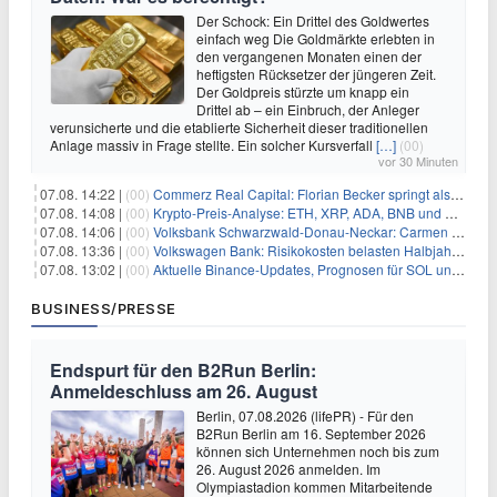
Der Schock: Ein Drittel des Goldwertes
einfach weg Die Goldmärkte erlebten in
den vergangenen Monaten einen der
heftigsten Rücksetzer der jüngeren Zeit.
Der Goldpreis stürzte um knapp ein
Drittel ab – ein Einbruch, der Anleger
verunsicherte und die etablierte Sicherheit dieser traditionellen
Anlage massiv in Frage stellte. Ein solcher Kursverfall
[…]
(00)
vor 30 Minuten
07.08. 14:22 |
(00)
Commerz Real Capital: Florian Becker springt als Leiter ein
07.08. 14:08 |
(00)
Krypto-Preis-Analyse: ETH, XRP, ADA, BNB und HYPE
07.08. 14:06 |
(00)
Volksbank Schwarzwald-Donau-Neckar: Carmen Wedam übernimmt Aufsichtsratsvorsitz
07.08. 13:36 |
(00)
Volkswagen Bank: Risikokosten belasten Halbjahresergebnis
07.08. 13:02 |
(00)
Aktuelle Binance-Updates, Prognosen für SOL und DOGE: Zusammenfassung vom 7. August
BUSINESS/PRESSE
Endspurt für den B2Run Berlin:
Anmeldeschluss am 26. August
Berlin, 07.08.2026 (lifePR) - Für den
B2Run Berlin am 16. September 2026
können sich Unternehmen noch bis zum
26. August 2026 anmelden. Im
Olympiastadion kommen Mitarbeitende