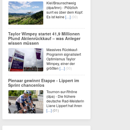
Kiel/Braunschweig
(dpa/tmn) - Plötzlich
surrt es über dem Kopf:
Es ist keine
[…]
(00)
Taylor Wimpey startet 41,9 Millionen
Pfund Aktienrückkauf – was Anleger
wissen müssen
Massives Rückkauf-
Programm signalisiert
Optimismus Taylor
Wimpey, einer der
größten
[…]
(00)
Pienaar gewinnt Etappe - Lippert im
Sprint chancenlos
Tournon-sur-Rhône
(dpa) - Die frühere
deutsche Rad-Meisterin
Liane Lippert hat ihren
[…]
(01)