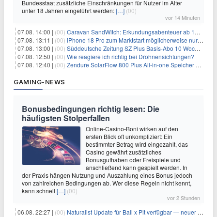
Bundesstaat zusätzliche Einschränkungen für Nutzer im Alter
unter 18 Jahren eingeführt werden:
[…]
(00)
vor 14 Minuten
07.08. 14:00 |
(00)
Caravan SandWitch: Erkundungsabenteuer ab 13.08. gratis im Epic Games Store
07.08. 13:11 |
(00)
iPhone 18 Pro zum Marktstart möglicherweise nur begrenzt verfügbar
07.08. 13:00 |
(00)
Süddeutsche Zeitung SZ Plus Basis-Abo 10 Wochen für 10€
07.08. 12:50 |
(00)
Wie reagiere ich richtig bei Drohnensichtungen?
07.08. 12:40 |
(00)
Zendure SolarFlow 800 Plus All-in-one Speicher + Zusatzspeicher AB2000L für 618,96€ – 3,84kWh fürs Balkonkraftwerk
GAMING-NEWS
Bonusbedingungen richtig lesen: Die
häufigsten Stolperfallen
Online-Casino-Boni wirken auf den
ersten Blick oft unkompliziert: Ein
bestimmter Betrag wird eingezahlt, das
Casino gewährt zusätzliches
Bonusguthaben oder Freispiele und
anschließend kann gespielt werden. In
der Praxis hängen Nutzung und Auszahlung eines Bonus jedoch
von zahlreichen Bedingungen ab. Wer diese Regeln nicht kennt,
kann schnell
[…]
(00)
vor 2 Stunden
06.08. 22:27 |
(00)
Naturalist Update für Ball x Pit verfügbar — neuer Content auf allen Plattformen