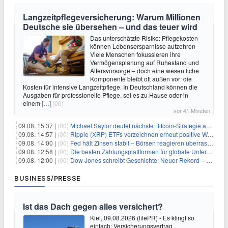
Langzeitpflegeversicherung: Warum Millionen
Deutsche sie übersehen – und das teuer wird
Das unterschätzte Risiko: Pflegekosten
können Lebensersparnisse aufzehren
Viele Menschen fokussieren ihre
Vermögensplanung auf Ruhestand und
Altersvorsorge – doch eine wesentliche
Komponente bleibt oft außen vor: die
Kosten für intensive Langzeitpflege. In Deutschland können die
Ausgaben für professionelle Pflege, sei es zu Hause oder in
einem
[…]
(00)
vor 41 Minuten
09.08. 15:37 |
(00)
Michael Saylor deutet nächste Bitcoin-Strategie an: Analysten erwarten weiteren Verkauf
09.08. 14:57 |
(00)
Ripple (XRP) ETFs verzeichnen erneut positive Woche, doch neue Bedenken tauchen auf
09.08. 14:00 |
(00)
Fed hält Zinsen stabil – Börsen reagieren überraschend volatil
09.08. 12:58 |
(00)
Die besten Zahlungsplattformen für globale Unternehmen im Jahr 2026
09.08. 12:00 |
(00)
Dow Jones schreibt Geschichte: Neuer Rekord – und Amazon knackt die nächste Billionen-Marke
BUSINESS/PRESSE
Ist das Dach gegen alles versichert?
Kiel, 09.08.2026 (lifePR) - Es klingt so
einfach: Versicherungsvertrag