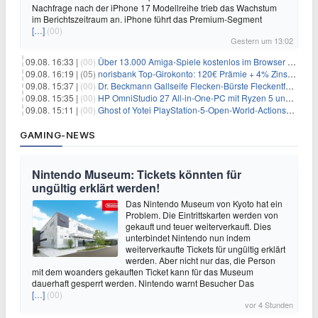
Nachfrage nach der iPhone 17 Modellreihe trieb das Wachstum
im Berichtszeitraum an. iPhone führt das Premium-Segment
[…]
(00)
Gestern um 13:02
09.08. 16:33 |
(00)
Über 13.000 Amiga-Spiele kostenlos im Browser spielen
09.08. 16:19 |
(05)
norisbank Top-Girokonto: 120€ Prämie + 4% Zinsen p.a. (6 Monate)
09.08. 15:37 |
(00)
Dr. Beckmann Gallseife Flecken-Bürste Fleckentferner 250 ml für 1,25€
09.08. 15:35 |
(00)
HP OmniStudio 27 All-in-One-PC mit Ryzen 5 und 1 TB SSD für 699€
09.08. 15:11 |
(00)
Ghost of Yotei PlayStation-5-Open-World-Actionspiel für 55,65€
GAMING-NEWS
Nintendo Museum: Tickets könnten für
ungültig erklärt werden!
Das Nintendo Museum von Kyoto hat ein
Problem. Die Eintrittskarten werden von
gekauft und teuer weiterverkauft. Dies
unterbindet Nintendo nun indem
weiterverkaufte Tickets für ungültig erklärt
werden. Aber nicht nur das, die Person
mit dem woanders gekauften Ticket kann für das Museum
dauerhaft gesperrt werden. Nintendo warnt Besucher Das
[…]
(00)
vor 4 Stunden