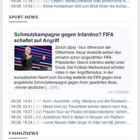
09.08. 11:18 |
(00)
«37°Leben» startet Dreiteiler über persönliche Neuanfänge
09.08. 10:43 |
(00)
Khloé Kardashian lädt zum Blick hinter die Kulissen ihres Freundeskreises
SPORT-NEWS
Schmutzkampagne gegen Infantino? FIFA
schaltet auf Angriff
Zürich (dpa) - Nun öffnet sich der
Giftschrank. Neue Vorwürfe setzen den
ohnehin schon angezählten FIFA-
Präsidenten Gianni Infantino weiter unter
Druck. Der Fußball-Weltverband schaltet
indes in den Angriffsmodus. In der
europäischen Nacht zum Sonntag wetterte die FIFA gegen eine
angebliche Schmutzkampagne gegen ihren gewählten Boss.
«Immer deutlicher
[…]
(01)
vor 5 Stunden
09.08. 10:41 |
(00)
Kein «Arschtritt» nötig: Märtens und die Rückkehr nach Paris
09.08. 03:41 |
(00)
Messi reist zur Trauerfeier seines Vaters nach Argentinien
08.08. 19:27 |
(02)
Frauen-Tour vor Finale mit Sekundenkrimi: Vollering in Gelb
08.08. 18:25 |
(02)
Autofahrer fährt in Italien in Gruppe von Radlern
08.08. 18:24 |
(00)
Lionel Messis Vater Jorge im Alter von 68 Jahren gestorben
FINANZNEWS