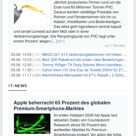
Jährlich produzieren Firmen rund um die
Erde rund 60 Millionen Tonnen PVC.
Daraus werden vielfältige Produkte von
Rohren und Fensterrahmen bis hin zu
Kabeln, Kreditkarten und Bodenbelägen.
Das alles geht irgendwann einmal kaputt
und landet zumeist auf dem Müll oder in einer
Verbrennungsanlage. Die Recyclingquote von PVC liegt unter
einem Prozent, wegen
[…]
(01)
vor 7 Stunden
09.08. 14:00 |
(00)
WAGO 221-413 Verbindungsklemmen mit Hebel, 50 Stück für 14,99€
09.08. 13:33 |
(12)
Wolt: 20€ Rabatt auf die ersten zwei Bestellungen für Neukunden
09.08. 12:00 |
(00)
Tommy Hilfiger TH Daily Satchel Mono Handtasche für 73,97€
09.08. 11:30 |
(00)
Calvin Klein CK One Eau de Toilette 200ml für 27,99€
09.08. 11:11 |
(04)
Alkoholfreies Weinpaket mit 47% Rabatt + 2 Schott Zwiesel Gläser GRATIS für 29,99€
IT-NEWS
Apple beherrscht 65 Prozent des globalen
Premium-Smartphone-Marktes
Im ersten Halbjahr 2026 hat Apple laut
aktuellen Daten von Counterpoint
Research stolze 65 Prozent des
weltweiten Marktes für Premium-
Smartphones erobert. Vor allem die hohe