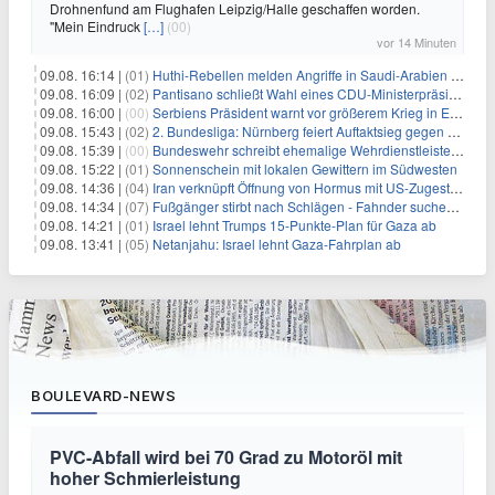
Drohnenfund am Flughafen Leipzig/Halle geschaffen worden.
"Mein Eindruck
[…]
(00)
vor 14 Minuten
09.08. 16:14 |
(01)
Huthi-Rebellen melden Angriffe in Saudi-Arabien und im Jemen
09.08. 16:09 |
(02)
Pantisano schließt Wahl eines CDU-Ministerpräsident nicht aus
09.08. 16:00 |
(00)
Serbiens Präsident warnt vor größerem Krieg in Europa
09.08. 15:43 |
(02)
2. Bundesliga: Nürnberg feiert Auftaktsieg gegen Dresden
09.08. 15:39 |
(00)
Bundeswehr schreibt ehemalige Wehrdienstleistende an
09.08. 15:22 |
(01)
Sonnenschein mit lokalen Gewittern im Südwesten
09.08. 14:36 |
(04)
Iran verknüpft Öffnung von Hormus mit US-Zugeständnissen
09.08. 14:34 |
(07)
Fußgänger stirbt nach Schlägen - Fahnder suchen Autofahrer
09.08. 14:21 |
(01)
Israel lehnt Trumps 15-Punkte-Plan für Gaza ab
09.08. 13:41 |
(05)
Netanjahu: Israel lehnt Gaza-Fahrplan ab
BOULEVARD-NEWS
PVC-Abfall wird bei 70 Grad zu Motoröl mit
hoher Schmierleistung