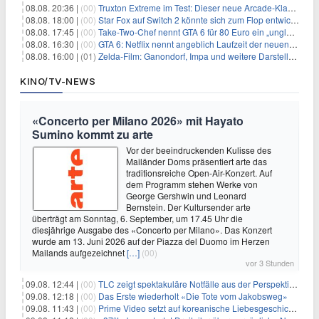
08.08. 20:36 |
(00)
Truxton Extreme im Test: Dieser neue Arcade-Klassiker verzeiht dir gar nichts
08.08. 18:00 |
(00)
Star Fox auf Switch 2 könnte sich zum Flop entwickeln
08.08. 17:45 |
(00)
Take-Two-Chef nennt GTA 6 für 80 Euro ein „unglaubliches Schnäppchen“
08.08. 16:30 |
(00)
GTA 6: Netflix nennt angeblich Laufzeit der neuen Gameplay-Präsentation
08.08. 16:00 |
(01)
Zelda-Film: Ganondorf, Impa und weitere Darsteller sollen feststehen
KINO/TV-NEWS
«Concerto per Milano 2026» mit Hayato
Sumino kommt zu arte
Vor der beeindruckenden Kulisse des
Mailänder Doms präsentiert arte das
traditionsreiche Open-Air-Konzert. Auf
dem Programm stehen Werke von
George Gershwin und Leonard
Bernstein. Der Kultursender arte
überträgt am Sonntag, 6. September, um 17.45 Uhr die
diesjährige Ausgabe des «Concerto per Milano». Das Konzert
wurde am 13. Juni 2026 auf der Piazza del Duomo im Herzen
Mailands aufgezeichnet
[…]
(00)
vor 3 Stunden
09.08. 12:44 |
(00)
TLC zeigt spektakuläre Notfälle aus der Perspektive der Patienten
09.08. 12:18 |
(00)
Das Erste wiederholt «Die Tote vom Jakobsweg»
09.08. 11:43 |
(00)
Prime Video setzt auf koreanische Liebesgeschichte