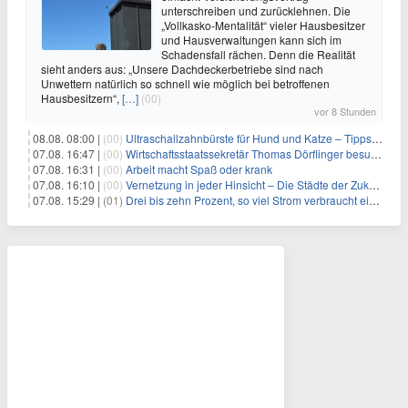
unterschreiben und zurücklehnen. Die
„Vollkasko-Mentalität“ vieler Hausbesitzer
und Hausverwaltungen kann sich im
Schadensfall rächen. Denn die Realität
sieht anders aus: „Unsere Dachdeckerbetriebe sind nach
Unwettern natürlich so schnell wie möglich bei betroffenen
Hausbesitzern“,
[…]
(00)
vor 8 Stunden
08.08. 08:00 |
(00)
Ultraschallzahnbürste für Hund und Katze – Tipps zur erfolgreichen Eingewöhnung
07.08. 16:47 |
(00)
Wirtschaftsstaatssekretär Thomas Dörflinger besucht Handwerksbetrieb im Kammerbezirk Freiburg
07.08. 16:31 |
(00)
Arbeit macht Spaß oder krank
07.08. 16:10 |
(00)
Vernetzung in jeder Hinsicht – Die Städte der Zukunft sind grün-blau
07.08. 15:29 |
(01)
Drei bis zehn Prozent, so viel Strom verbraucht ein Aufzug im Gebäude