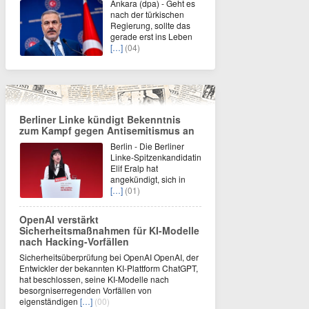
Ankara (dpa) - Geht es
nach der türkischen
Regierung, sollte das
gerade erst ins Leben
[…]
(04)
Berliner Linke kündigt Bekenntnis
zum Kampf gegen Antisemitismus an
Berlin - Die Berliner
Linke-Spitzenkandidatin
Elif Eralp hat
angekündigt, sich in
[…]
(01)
OpenAI verstärkt
Sicherheitsmaßnahmen für KI-Modelle
nach Hacking-Vorfällen
Sicherheitsüberprüfung bei OpenAI OpenAI, der
Entwickler der bekannten KI-Plattform ChatGPT,
hat beschlossen, seine KI-Modelle nach
besorgniserregenden Vorfällen von
eigenständigen
[…]
(00)