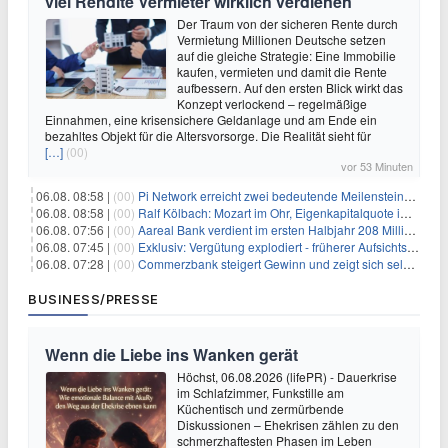
viel Rendite Vermieter wirklich verdienen
Der Traum von der sicheren Rente durch
Vermietung Millionen Deutsche setzen
auf die gleiche Strategie: Eine Immobilie
kaufen, vermieten und damit die Rente
aufbessern. Auf den ersten Blick wirkt das
Konzept verlockend – regelmäßige
Einnahmen, eine krisensichere Geldanlage und am Ende ein
bezahltes Objekt für die Altersvorsorge. Die Realität sieht für
[…]
(00)
vor 53 Minuten
06.08. 08:58 |
(00)
Pi Network erreicht zwei bedeutende Meilensteine in einer Rallye
06.08. 08:58 |
(00)
Ralf Kölbach: Mozart im Ohr, Eigenkapitalquote im Blick - wie dieser Denker die Westerwald Bank führt
06.08. 07:56 |
(00)
Aareal Bank verdient im ersten Halbjahr 208 Millionen Euro
06.08. 07:45 |
(00)
Exklusiv: Vergütung explodiert - früherer Aufsichtsratschef gibt aus Protest Ehrentitel ab
06.08. 07:28 |
(00)
Commerzbank steigert Gewinn und zeigt sich selbstbewusst gegenüber Unicredit
BUSINESS/PRESSE
Wenn die Liebe ins Wanken gerät
Höchst, 06.08.2026 (lifePR) - Dauerkrise
im Schlafzimmer, Funkstille am
Küchentisch und zermürbende
Diskussionen – Ehekrisen zählen zu den
schmerzhaftesten Phasen im Leben