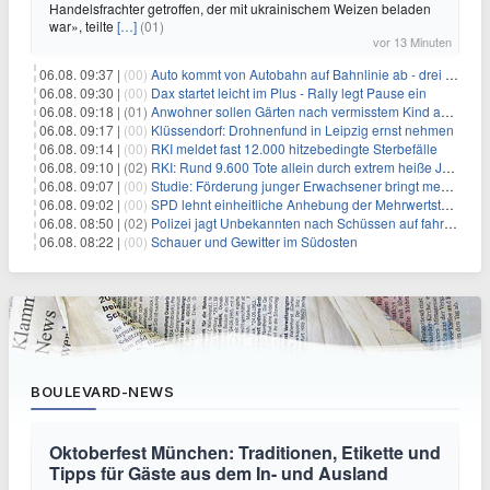
Handelsfrachter getroffen, der mit ukrainischem Weizen beladen
war», teilte
[…]
(01)
vor 13 Minuten
06.08. 09:37 |
(00)
Auto kommt von Autobahn auf Bahnlinie ab - drei Tote
06.08. 09:30 |
(00)
Dax startet leicht im Plus - Rally legt Pause ein
06.08. 09:18 |
(01)
Anwohner sollen Gärten nach vermisstem Kind absuchen
06.08. 09:17 |
(00)
Klüssendorf: Drohnenfund in Leipzig ernst nehmen
06.08. 09:14 |
(00)
RKI meldet fast 12.000 hitzebedingte Sterbefälle
06.08. 09:10 |
(02)
RKI: Rund 9.600 Tote allein durch extrem heiße Juni-Woche
06.08. 09:07 |
(00)
Studie: Förderung junger Erwachsener bringt mehr als bei Älteren
06.08. 09:02 |
(00)
SPD lehnt einheitliche Anhebung der Mehrwertsteuer ab
06.08. 08:50 |
(02)
Polizei jagt Unbekannten nach Schüssen auf fahrendes Auto
06.08. 08:22 |
(00)
Schauer und Gewitter im Südosten
BOULEVARD-NEWS
Oktoberfest München: Traditionen, Etikette und
Tipps für Gäste aus dem In- und Ausland