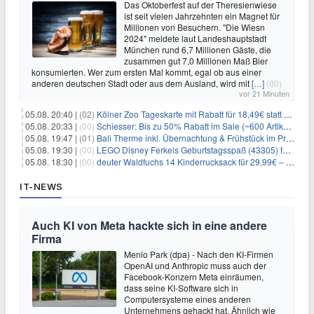
Das Oktoberfest auf der Theresienwiese
ist seit vielen Jahrzehnten ein Magnet für
Millionen von Besuchern. "Die Wiesn
2024" meldete laut Landeshauptstadt
München rund 6,7 Millionen Gäste, die
zusammen gut 7,0 Millionen Maß Bier
konsumierten. Wer zum ersten Mal kommt, egal ob aus einer
anderen deutschen Stadt oder aus dem Ausland, wird mit
[…]
(00)
vor 21 Minuten
05.08. 20:40 |
(02)
Kölner Zoo Tageskarte mit Rabatt für 18,49€ statt 29,50€ – einlösbar bis Dezember
05.08. 20:33 |
(00)
Schiesser: Bis zu 50% Rabatt im Sale (~600 Artikel zur Auswahl)
05.08. 19:47 |
(01)
Bali Therme inkl. Übernachtung & Frühstück im Premium Hotel (Bad Oeynhausen) ab 89€ p.P.
05.08. 19:30 |
(00)
LEGO Disney Ferkels Geburtstagsspaß (43305) für 29,10€
05.08. 18:30 |
(00)
deuter Waldfuchs 14 Kinderrucksack für 29,99€ – Amber-maple
IT-NEWS
Auch KI von Meta hackte sich in eine andere
Firma
Menlo Park (dpa) - Nach den KI-Firmen
OpenAI und Anthropic muss auch der
Facebook-Konzern Meta einräumen,
dass seine KI-Software sich in
Computersysteme eines anderen
Unternehmens gehackt hat. Ähnlich wie