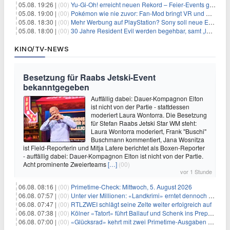
05.08. 19:26 |
(00)
Yu‑Gi‑Oh! erreicht neuen Rekord – Feier‑Events gestartet
05.08. 19:00 |
(00)
Pokémon wie nie zuvor: Fan-Mod bringt VR und Ego-Perspektive nach Kanto
05.08. 18:30 |
(00)
Mehr Werbung auf PlayStation? Sony soll neue Einnahmequellen prüfen
05.08. 18:00 |
(00)
30 Jahre Resident Evil werden begehbar, samt „lebensgroßem Leon“
KINO/TV-NEWS
Besetzung für Raabs Jetski-Event
bekanntgegeben
Auffällig dabei: Dauer-Kompagnon Elton
ist nicht von der Partie - stattdessen
moderiert Laura Wontorra. Die Besetzung
für Stefan Raabs Jetski Star WM steht:
Laura Wontorra moderiert, Frank "Buschi"
Buschmann kommentiert, Jana Wosnitza
ist Field-Reporterin und Mitja Lafere berichtet als Boxen-Reporter
- auffällig dabei: Dauer-Kompagnon Elton ist nicht von der Partie.
Acht prominente Zweierteams
[…]
(00)
vor 1 Stunde
06.08. 08:16 |
(00)
Primetime-Check: Mittwoch, 5. August 2026
06.08. 07:57 |
(00)
Unter vier Millionen: «Landkrimi» erntet dennoch Primetime-Führung
06.08. 07:47 |
(00)
RTLZWEI schlägt seine Zelte weiter erfolgreich auf
06.08. 07:38 |
(00)
Kölner «Tatort» führt Ballauf und Schenk ins Prepper-Milieu
06.08. 07:00 |
(00)
«Glücksrad» kehrt mit zwei Primetime-Ausgaben zurück