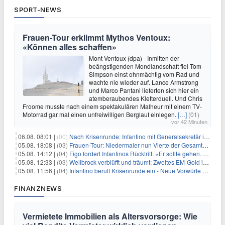
SPORT-NEWS
Frauen-Tour erklimmt Mythos Ventoux:
«Können alles schaffen»
Mont Ventoux (dpa) - Inmitten der
beängstigenden Mondlandschaft fiel Tom
Simpson einst ohnmächtig vom Rad und
wachte nie wieder auf. Lance Armstrong
und Marco Pantani lieferten sich hier ein
atemberaubendes Kletterduell. Und Chris
Froome musste nach einem spektakulären Malheur mit einem TV-
Motorrad gar mal einen unfreiwilligen Berglauf einlegen.
[…]
(01)
vor 42 Minuten
06.08. 08:01 |
(00)
Nach Krisenrunde: Infantino mit Generalsekretär im Stadion
05.08. 18:08 |
(03)
Frauen-Tour: Niedermaier nun Vierte der Gesamtwertung
05.08. 14:12 |
(04)
Figo fordert Infantinos Rücktritt: «Er sollte gehen. Jetzt»
05.08. 12:33 |
(03)
Wellbrock verblüfft und träumt: Zweites EM-Gold in Paris
05.08. 11:56 |
(04)
Infantino beruft Krisenrunde ein - Neue Vorwürfe gegen FIFA
FINANZNEWS
Vermietete Immobilien als Altersvorsorge: Wie