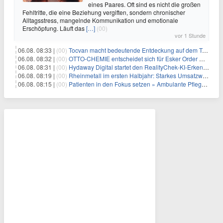
eines Paares. Oft sind es nicht die großen
Fehltritte, die eine Beziehung vergiften, sondern chronischer
Alltagsstress, mangelnde Kommunikation und emotionale
Erschöpfung. Läuft das
[…]
(00)
vor 1 Stunde
06.08. 08:33 |
(00)
Tocvan macht bedeutende Entdeckung auf dem Trend Mezquite in Gran Pilar: 215 m mit 0,6 g/t Au ab 36,6 m Bohrtiefe
06.08. 08:32 |
(00)
OTTO-CHEMIE entscheidet sich für Esker Order Management zur Optimierung des Auftragseingangs
06.08. 08:31 |
(00)
Hydaway Digital startet den RealityChek-KI-Erkennungs-Bot auf X und ermöglicht damit eine Echtzeit-Verifizierung nach dem Motto „Ist das echt?“ auf einer der größten öffentlichen Kommunikationsplattformen weltweit
06.08. 08:19 |
(00)
Rheinmetall im ersten Halbjahr: Starkes Umsatzwachstum und Profitabilität auf Rekordniveau
06.08. 08:15 |
(00)
Patienten in den Fokus setzen » Ambulante Pflegedienste haben mehr Zeit durch die Personalplanung von ISGUS