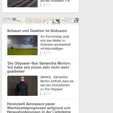
auf der Autobahn 3 in
[…]
(00)
Schauer und Gewitter im Südosten
Am Donnerstag zeigt
sich das Wetter im
Südosten wechselhaft
mit teils kräftigen
[…]
(00)
'Die Odyssee'-Star Samantha Morton:
'Ich habe seit einem Jahr nicht mehr
gearbeitet'
(BANG) - Samantha
Morton enthüllt, dass sie
seit den Dreharbeiten
zu 'Die Odyssee'
[…]
(00)
Honeywell Aerospace passt
Wachstumsprognosen aufgrund von
Herausforderungen in der Lieferkette