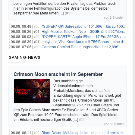
bei einigen Vorfällen der beiden Rivalen lag das Problem auch
hier in einer Fehlkonfiguration des Systems bei demselben
Testpartner, wie Meta unter
[…]
(01)
vor 2 Stunden
06.08. 09:49 |
(00)
*SUPER* OK! Jahresabo für 101,60€ + bis zu 100€ Prämie
06.08. 09:26 |
(01)
High-Mobile: Telekom-Netz – 30GB für 9,99€/Monat / 80GB für 12,49€/Monat / 100GB für 19,99€/Monat (auch mtl. kündbar)
06.08. 09:03 |
(00)
*DOPPELKARTE* Apple iPhone 17 Pro 256GB + 80€ Online Bonus + 50GB 5G + Alles-Flat im Telekom-Netz für 44,94€/Monat – eff. 4,40€/Monat
06.08. 08:39 |
(01)
easybank Visa Kreditkarte mit 75€ Bonus – eine der besten Kreditkarten
06.08. 07:05 |
(00)
Gardena Comfort Reinigungsspritze für 12,89€
GAMING-NEWS
Crimson Moon erscheint im September
Das unabhängige
Videospielunternehmen
ProbablyMonsters, das sich auf die
Entwicklung eigener IPs konzentriert, gibt
bekannt, dass Crimson Moon am 01.
September 2026 für PC über Steam und
den Epic Games Store sowie für PlayStation 5 und XBOX Series
X|S zum Preis von 19,99 Euro erscheinen wird. Das Spiel bietet
ein Erlebnis mit hochwertiger Grafik
[…]
(00)
vor 3 Stunden
06.08. 06:11 |
(00)
Black Desert Mobile optimiert Inhalte und erweitert Treasure Access