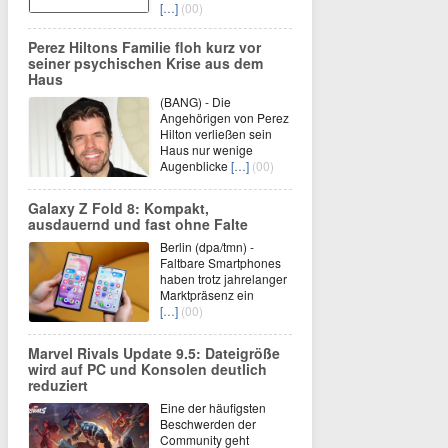
[…]
(00)
Perez Hiltons Familie floh kurz vor
seiner psychischen Krise aus dem
Haus
(BANG) - Die
Angehörigen von Perez
Hilton verließen sein
Haus nur wenige
Augenblicke
[…]
(00)
Galaxy Z Fold 8: Kompakt,
ausdauernd und fast ohne Falte
Berlin (dpa/tmn) -
Faltbare Smartphones
haben trotz jahrelanger
Marktpräsenz ein
[…]
(00)
Marvel Rivals Update 9.5: Dateigröße
wird auf PC und Konsolen deutlich
reduziert
Eine der häufigsten
Beschwerden der
Community geht