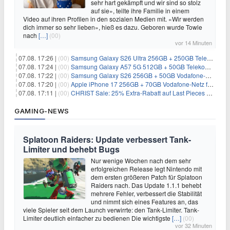
sehr hart gekämpft und wir sind so stolz
auf sie», teilte ihre Familie in einem
Video auf ihren Profilen in den sozialen Medien mit. «Wir werden
dich immer so sehr lieben», hieß es dazu. Geboren wurde Towle
nach
[…]
(00)
vor 14 Minuten
07.08. 17:26 |
(00)
Samsung Galaxy S26 Ultra 256GB + 250GB Telekom-Netz für 34€/Monat (effektiv 5,42€/Monat)
07.08. 17:24 |
(00)
Samsung Galaxy A57 5G 512GB + 50GB Telekom-Netz für 20€/Monat (effektiv 3,33€/Monat)
07.08. 17:22 |
(00)
Samsung Galaxy S26 256GB + 50GB Vodafone-Netz für 19,99€/Monat (effektiv 1,26€/Monat)
07.08. 17:20 |
(00)
Apple iPhone 17 256GB + 70GB Vodafone-Netz für 34,99€/Monat (effektiv 6,41€/Monat)
07.08. 17:11 |
(00)
CHRIST Sale: 25% Extra-Rabatt auf Last Pieces bei Schmuck & Uhren
GAMING-NEWS
Splatoon Raiders: Update verbessert Tank-
Limiter und behebt Bugs
Nur wenige Wochen nach dem sehr
erfolgreichen Release legt Nintendo mit
dem ersten größeren Patch für Splatoon
Raiders nach. Das Update 1.1.1 behebt
mehrere Fehler, verbessert die Stabilität
und nimmt sich eines Features an, das
viele Spieler seit dem Launch verwirrte: den Tank-Limiter. Tank-
Limiter deutlich einfacher zu bedienen Die wichtigste
[…]
(00)
vor 32 Minuten