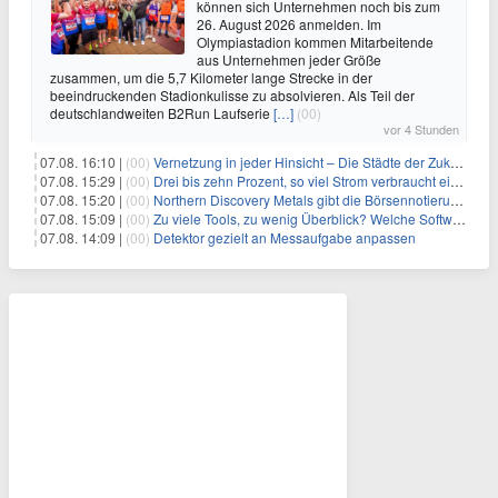
können sich Unternehmen noch bis zum
26. August 2026 anmelden. Im
Olympiastadion kommen Mitarbeitende
aus Unternehmen jeder Größe
zusammen, um die 5,7 Kilometer lange Strecke in der
beeindruckenden Stadionkulisse zu absolvieren. Als Teil der
deutschlandweiten B2Run Laufserie
[…]
(00)
vor 4 Stunden
07.08. 16:10 |
(00)
Vernetzung in jeder Hinsicht – Die Städte der Zukunft sind grün-blau
07.08. 15:29 |
(00)
Drei bis zehn Prozent, so viel Strom verbraucht ein Aufzug im Gebäude
07.08. 15:20 |
(00)
Northern Discovery Metals gibt die Börsennotierung an der Frankfurter Wertpapierbörse bekannt
07.08. 15:09 |
(00)
Zu viele Tools, zu wenig Überblick? Welche Software IT-Dienstleister wirklich brauchen
07.08. 14:09 |
(00)
Detektor gezielt an Messaufgabe anpassen