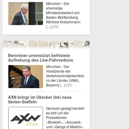
München - Der
ehemalige
Ministerpräsident von
Baden-Württemberg,
Winfried Kretschmann
[…]
(03)
Bernreiter unterstützt befristete
Aufhebung des Lkw-Fahrverbots
München - Der
Vorsitzende der
Verkehrsministerkonfere
nz der Länder (VMK),
Bayerns
[…]
(03)
AXN bringt im Oktober drei neue
Serien-Staffeln
Genauer gesagt handelt
es sich um die
Produktionen
«Bookish», «Accused»
und «Gangs of Madrid».