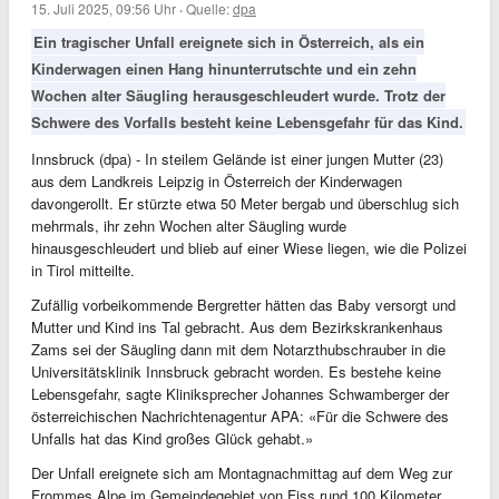
15. Juli 2025, 09:56 Uhr
·
Quelle:
dpa
Ein tragischer Unfall ereignete sich in Österreich, als ein
Kinderwagen einen Hang hinunterrutschte und ein zehn
Wochen alter Säugling herausgeschleudert wurde. Trotz der
Schwere des Vorfalls besteht keine Lebensgefahr für das Kind.
Innsbruck (dpa) - In steilem Gelände ist einer jungen Mutter (23)
aus dem Landkreis Leipzig in Österreich der Kinderwagen
davongerollt. Er stürzte etwa 50 Meter bergab und überschlug sich
mehrmals, ihr zehn Wochen alter Säugling wurde
hinausgeschleudert und blieb auf einer Wiese liegen, wie die Polizei
in Tirol mitteilte.
Zufällig vorbeikommende Bergretter hätten das Baby versorgt und
Mutter und Kind ins Tal gebracht. Aus dem Bezirkskrankenhaus
Zams sei der Säugling dann mit dem Notarzthubschrauber in die
Universitätsklinik Innsbruck gebracht worden. Es bestehe keine
Lebensgefahr, sagte Kliniksprecher Johannes Schwamberger der
österreichischen Nachrichtenagentur APA: «Für die Schwere des
Unfalls hat das Kind großes Glück gehabt.»
Der Unfall ereignete sich am Montagnachmittag auf dem Weg zur
Frommes Alpe im Gemeindegebiet von Fiss rund 100 Kilometer