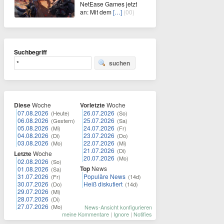
NetEase Games jetzt
an: Mit dem
[…]
(00)
Suchbegriff
suchen
Diese
Woche
Vorletzte
Woche
07.08.2026
26.07.2026
(Heute)
(So)
06.08.2026
25.07.2026
(Gestern)
(Sa)
05.08.2026
24.07.2026
(Mi)
(Fr)
04.08.2026
23.07.2026
(Di)
(Do)
03.08.2026
22.07.2026
(Mo)
(Mi)
21.07.2026
(Di)
Letzte
Woche
20.07.2026
(Mo)
02.08.2026
(So)
Top
News
01.08.2026
(Sa)
31.07.2026
Populäre News
(Fr)
(14d)
30.07.2026
Heiß diskutiert
(Do)
(14d)
29.07.2026
(Mi)
28.07.2026
(Di)
27.07.2026
(Mo)
News-Ansicht konfigurieren
meine Kommentare
|
Ignore
|
Notifies