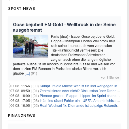
SPORT-NEWS
Gose bejubelt EM-Gold - Wellbrock in der Seine
ausgebremst
Paris (dpa) - Isabel Gose bejubelte Gold,
Doppel-Champion Florian Wellbrock ließ
sich seine Laune auch vom verpassten
Titel-Hattrick nicht vermiesen: Die
deutschen Freiwasser-Schwimmer
zeigten auch ohne die lange mögliche
perfekte Ausbeute im Knockout Sprint ihre Klasse und weisen vor
dem letzten EM-Rennen in Paris eine starke Bilanz vor. «Ich
glaube
[…]
(01)
vor 1 Stunde
07.08. 11:46 |
(00)
Kampf um die Macht: Wer ist für und wer gegen Infantino?
07.08. 09:50 |
(01)
Zentralisieren oder nicht? Diskussion über Drohnenabwehr
06.08. 18:00 |
(01)
Pienaar gewinnt Etappe - Lippert im Sprint chancenlos
06.08. 17:05 |
(08)
Infantino räumt Fehler ein - UEFA: Ändert nichts an Boykott
06.08. 16:05 |
(02)
Real-Wechsel fix: Diomande ist Leipzigs Rekordtransfer
FINANZNEWS