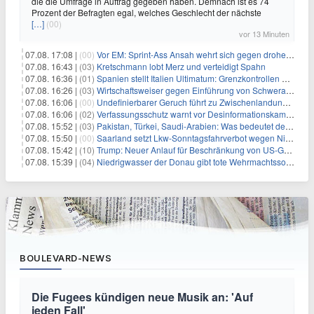
die die Umfrage in Auftrag gegeben haben. Demnach ist es 74
Prozent der Befragten egal, welches Geschlecht der nächste
[…]
(00)
vor 13 Minuten
07.08. 17:08 |
(00)
Vor EM: Sprint-Ass Ansah wehrt sich gegen drohende Sperre
07.08. 16:43 |
(03)
Kretschmann lobt Merz und verteidigt Spahn
07.08. 16:36 |
(01)
Spanien stellt Italien Ultimatum: Grenzkontrollen beenden
07.08. 16:26 |
(03)
Wirtschaftsweiser gegen Einführung von Schwerarbeiter-Rente
07.08. 16:06 |
(00)
Undefinierbarer Geruch führt zu Zwischenlandung von Flieger
07.08. 16:06 |
(02)
Verfassungsschutz warnt vor Desinformationskampagne gegen Merz
07.08. 15:52 |
(03)
Pakistan, Türkei, Saudi-Arabien: Was bedeutet der neue Pakt?
07.08. 15:50 |
(00)
Saarland setzt Lkw-Sonntagsfahrverbot wegen Niedrigwasser aus
07.08. 15:42 |
(10)
Trump: Neuer Anlauf für Beschränkung von US-Geburtsrecht
07.08. 15:39 |
(04)
Niedrigwasser der Donau gibt tote Wehrmachtssoldaten frei
BOULEVARD-NEWS
Die Fugees kündigen neue Musik an: 'Auf
jeden Fall'