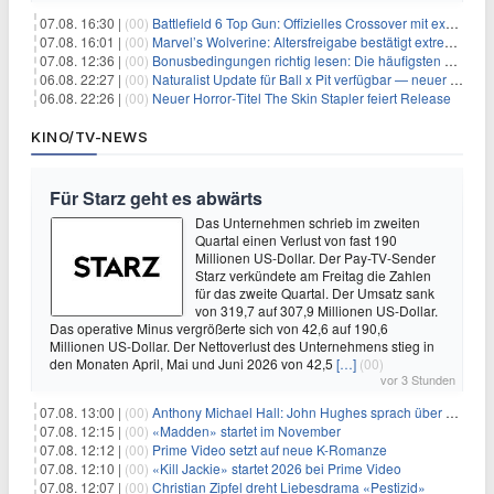
07.08. 16:30 |
(00)
Battlefield 6 Top Gun: Offizielles Crossover mit exklusiven Inhalten angekündigt
07.08. 16:01 |
(00)
Marvel’s Wolverine: Altersfreigabe bestätigt extreme Gewalt und düstere Szenen
07.08. 12:36 |
(00)
Bonusbedingungen richtig lesen: Die häufigsten Stolperfallen
06.08. 22:27 |
(00)
Naturalist Update für Ball x Pit verfügbar — neuer Content auf allen Plattformen
06.08. 22:26 |
(00)
Neuer Horror‑Titel The Skin Stapler feiert Release
KINO/TV-NEWS
Für Starz geht es abwärts
Das Unternehmen schrieb im zweiten
Quartal einen Verlust von fast 190
Millionen US-Dollar. Der Pay-TV-Sender
Starz verkündete am Freitag die Zahlen
für das zweite Quartal. Der Umsatz sank
von 319,7 auf 307,9 Millionen US-Dollar.
Das operative Minus vergrößerte sich von 42,6 auf 190,6
Millionen US-Dollar. Der Nettoverlust des Unternehmens stieg in
den Monaten April, Mai und Juni 2026 von 42,5
[…]
(00)
vor 3 Stunden
07.08. 13:00 |
(00)
Anthony Michael Hall: John Hughes sprach über eine Fortsetzung von 'The Breakfast Club'
07.08. 12:15 |
(00)
«Madden» startet im November
07.08. 12:12 |
(00)
Prime Video setzt auf neue K-Romanze
07.08. 12:10 |
(00)
«Kill Jackie» startet 2026 bei Prime Video
07.08. 12:07 |
(00)
Christian Zipfel dreht Liebesdrama «Pestizid»