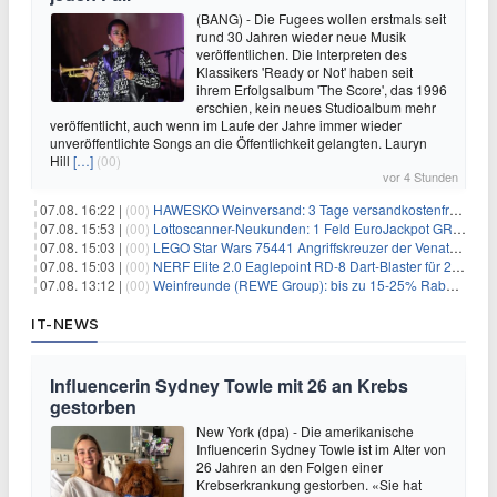
(BANG) - Die Fugees wollen erstmals seit
rund 30 Jahren wieder neue Musik
veröffentlichen. Die Interpreten des
Klassikers 'Ready or Not' haben seit
ihrem Erfolgsalbum 'The Score', das 1996
erschien, kein neues Studioalbum mehr
veröffentlicht, auch wenn im Laufe der Jahre immer wieder
unveröffentlichte Songs an die Öffentlichkeit gelangten. Lauryn
Hill
[…]
(00)
vor 4 Stunden
07.08. 16:22 |
(00)
HAWESKO Weinversand: 3 Tage versandkostenfrei bestellen (MBW 25€)
07.08. 15:53 |
(00)
Lottoscanner-Neukunden: 1 Feld EuroJackpot GRATIS spielen
07.08. 15:03 |
(00)
LEGO Star Wars 75441 Angriffskreuzer der Venator-Klasse für 50,25€
07.08. 15:03 |
(00)
NERF Elite 2.0 Eaglepoint RD-8 Dart-Blaster für 20,49€
07.08. 13:12 |
(00)
Weinfreunde (REWE Group): bis zu 15-25% Rabatt je nach Anzahl der Flaschen
IT-NEWS
Influencerin Sydney Towle mit 26 an Krebs
gestorben
New York (dpa) - Die amerikanische
Influencerin Sydney Towle ist im Alter von
26 Jahren an den Folgen einer
Krebserkrankung gestorben. «Sie hat