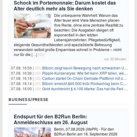
Schock im Portemonnaie: Darum kostet das
Alter deutlich mehr als Sie denken
Die unbequeme Wahrheit: Warum das
Alter teuer wird Viele Menschen planen
ihre Rente, ohne eine zentrale Realität zu
beachten: Die Ausgaben steigen oft
exponentiell in den letzten
Lebensjahrzehnten. Pflegebedürftigkeit,
steigende Gesundheitskosten und spezialisierte Betreuung
verwandeln selbst große Ersparnisse schnell in Probleme – nicht
nur für die
[…]
(00)
vor 32 Minuten
07.08. 16:59 |
(00)
Bitcoin zeigt kaum Bewegung nach schwachen US-Arbeitsmarktdaten, Fed-Zinserhöhungschancen sinken auf 44%
07.08. 16:36 |
(00)
Ripple-Kursanalyse: Wie tief kann XRP fallen, wenn die $1-Unterstützung am Wochenende verloren geht?
07.08. 16:18 |
(00)
Carbon startet On-Chain-Derivate-Plattform mit über 950 Märkten in einem Konto
07.08. 16:14 |
(00)
Bitcoin erreicht $65.000 trotz Rückschlag beim CLARITY Act und fehlendem US-Iran-Abkommen
07.08. 16:00 |
(00)
Gold durchbricht $ 4.100-Marke: Das hat die Fed-Entscheidung ausgelöst
BUSINESS/PRESSE
Endspurt für den B2Run Berlin:
Anmeldeschluss am 26. August
Berlin, 07.08.2026 (lifePR) - Für den
B2Run Berlin am 16. September 2026