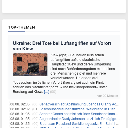
TOP-THEMEN
Ukraine: Drei Tote bei Luftangriffen auf Vorort
von Kiew
Kiew (dpa) - Bei neuen russischen
Luftangriffen auf die ukrainische
Hauptstadt Kiew und deren Umgebung
sind nach Behördenangaben mindestens
drei Menschen getötet und mehrere
verletzt worden. Unter den drei
Todesopfern im östlichen Vorort Browary sei auch ein Kind,
schrieb das Nachrichtenportal «The Kyiv Independent» unter
Berufung auf Kiews
[…]
(00)
vor 29 Minuten
08.08. 02:35 |
(00)
Senat verschiebt Abstimmung über das Clarity Act: Auswirkungen auf Unternehmen und das Vertrauen der Investoren
08.08. 02:02 |
(01)
Löschhubschrauber stürzt bei Waldbrand in Utah ab
08.08. 01:35 |
(00)
Senator Coons optimistisch über Senatsabstimmungen angesichts von Finanzierungsbedenken
08.08. 01:35 |
(00)
Abgeordneter Dusty Johnson setzt sich für zügige Regierungsfinanzierung angesichts von Shutdown-Risiken ein
08.08. 01:35 |
(00)
Bipartisan Russland-Sanktionsgesetz: Ein Schritt in Richtung Energieunabhängigkeit