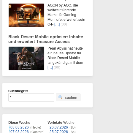
AGON by AOC, die
weltweit führende
Marke für Gaming-
Monitore, erweitert sein
G4-
[…]
(00)
Black Desert Mobile optimiert Inhalte
und erweitert Treasure Access
Pearl Abyss hat heute
ein neues Update für
Black Desert Mobile
angekündigt, mit dem
[…]
(00)
Suchbegriff
suchen
Diese
Woche
Vorletzte
Woche
08.08.2026
26.07.2026
(Heute)
(So)
07.08.2026
25.07.2026
(Gestern)
(Sa)