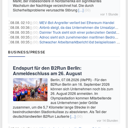
Markt, der insbesondere in Nordamerika ein signifikantes
Wachstum der Nachfrage verzeichnet hat. Die durch
Sicherheitsprobleme verursachte Störung
[…]
(00)
vor 1 Stunde
08.08. 02:10 |
(00)
MEV-Bot-Angreifer verliert bei Ethereum-Handel
08.08. 00:36 |
(00)
Airbnb steigt, da das Unternehmen die Umsatzprognose anhebt und starkes Wachstum signalisiert
08.08. 00:35 |
(00)
Daimler Truck sieht sich einer potenziellen Geldstrafe von 1 Milliarde Euro aufgrund von EU-Emissionsvorschriften gegenüber
08.08. 00:35 |
(00)
Adnoc sieht sich zunehmenden maritimen Bedrohungen angesichts regionaler Spannungen gegenüber
08.08. 00:35 |
(00)
Schwacher Arbeitsmarktbericht löst beispiellosen Börsenanstieg aus
BUSINESS/PRESSE
Endspurt für den B2Run Berlin:
Anmeldeschluss am 26. August
Berlin, 07.08.2026 (lifePR) - Für den
B2Run Berlin am 16. September 2026
können sich Unternehmen noch bis zum
26. August 2026 anmelden. Im
Olympiastadion kommen Mitarbeitende
aus Unternehmen jeder Größe
zusammen, um die 5,7 Kilometer lange Strecke in der
beeindruckenden Stadionkulisse zu absolvieren. Als Teil der
deutschlandweiten B2Run Laufserie
[…]
(00)
vor 14 Stunden