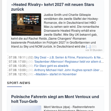
«Heated Rivalry» kehrt 2027 mit neuen Stars
zurück
Justice Smith und Charlie Gillespie
verstärken die zweite Staffel der Hockey-
Romanze, die in Deutschland bei HBO
Max zu sehen sein wird. Die romantische
Dramaserie Heated Rivalry erhält eine
zweite Staffel. Wie Sky UK bekannt gab,
kehrt die auf Rachel Reids „Game Changers“-Romanen
basierende Produktion im Frühjahr 2027 in Großbritannien und
Irland zu Sky und NOW zurück. In Deutschland wird die
[…]
(00)
vor 8 Stunden
07.08. 19:11 |
(02)
Sky Deal – z.B. Serien & Filme, Paramount+ & Netflix für 19,99€/Monat
07.08. 17:00 |
(00)
'September Afternoon'-Regisseur liebt vor allem die 'Banalität' in seinen Filmen
07.08. 13:35 |
(00)
Für Starz geht es abwärts
07.08. 13:00 |
(00)
Anthony Michael Hall: John Hughes sprach über eine Fortsetzung von 'The Breakfast Club'
07.08. 12:15 |
(00)
«Madden» startet im November
SPORT-NEWS
Polnische Fahrerin siegt am Mont Ventoux und
holt Tour-Gelb
Mont Ventoux (dpa) - Radrennfahrerin
Katarzyna Niewiadoma-Phinney aus