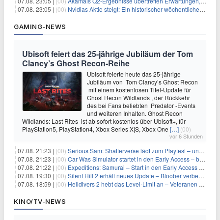
07.08. 23:05 |
(00)
Akamais Q2-Ergebnisse übertreffen Erwartungen, doch Aktien fallen: Ein tieferer Blick
07.08. 23:05 |
(00)
Nvidias Aktie steigt: Ein historischer wöchentlicher Anstieg, getrieben von Innovation und Marktnachfrage
GAMING-NEWS
Ubisoft feiert das 25-jährige Jubiläum der Tom
Clancy’s Ghost Recon-Reihe
Ubisoft feierte heute das 25-jährige
Jubiläum von Tom Clancy’s Ghost Recon
mit einem kostenlosen Titel-Update für
Ghost Recon Wildlands , der Rückkehr
des bei Fans beliebten Predator -Events
und weiteren Inhalten. Ghost Recon
Wildlands: Last Rites ist ab sofort kostenlos über Ubisoft+, für
PlayStation5, PlayStation4, Xbox Series X|S, Xbox One
[…]
(00)
vor 6 Stunden
07.08. 21:23 |
(00)
Serious Sam: Shatterverse lädt zum Playtest – und erscheint schon bald!
07.08. 21:23 |
(00)
Car Was Simulator startet in den Early Access – bald gehts los!
07.08. 21:22 |
(00)
Expeditions: Samurai – Start in den Early Access ab heute im feudalen Japan
07.08. 19:30 |
(00)
Silent Hill 2 erhält neues Update – Bloober verbessert Grafik und Performance
07.08. 18:59 |
(00)
Helldivers 2 hebt das Level-Limit an – Veteranen können endlich weiter aufsteigen
KINO/TV-NEWS