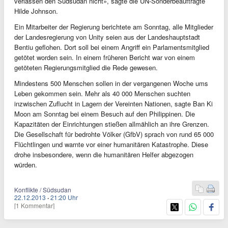
verlassen den Südsudan nicht», sagte die UN-Sonderbeauftragte
Hilde Johnson.
Ein Mitarbeiter der Regierung berichtete am Sonntag, alle Mitglieder
der Landesregierung von Unity seien aus der Landeshauptstadt
Bentiu geflohen. Dort soll bei einem Angriff ein Parlamentsmitglied
getötet worden sein. In einem früheren Bericht war von einem
getöteten Regierungsmitglied die Rede gewesen.
Mindestens 500 Menschen sollen in der vergangenen Woche ums
Leben gekommen sein. Mehr als 40 000 Menschen suchten
inzwischen Zuflucht in Lagern der Vereinten Nationen, sagte Ban Ki
Moon am Sonntag bei einem Besuch auf den Philippinen. Die
Kapazitäten der Einrichtungen stießen allmählich an ihre Grenzen.
Die Gesellschaft für bedrohte Völker (GfbV) sprach von rund 65 000
Flüchtlingen und warnte vor einer humanitären Katastrophe. Diese
drohe insbesondere, wenn die humanitären Helfer abgezogen
würden.
Konflikte / Südsudan
22.12.2013
·
21:20 Uhr
[1 Kommentar]