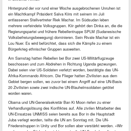
Hintergrund der vor rund einer Woche ausgebrochenen Unruhen ist
ein Machtkampf Präsident Salva Kiirs mit seinem im Juli
entlassenen Stellvertreter Riek Machar. Im Südsudan leben
mehrere verfeindete Volksgruppen. Kiir gehört den Dinka an, die die
Regierungspartei und frühere Rebellentruppe SPLM (Sudanesische
Volksbefreiungsbewegung) dominieren. Sein Rivale Machar ist ein
Lou Nuer. Es wird befürchtet, dass sich die Kämpfe zu einem
Bürgerkrieg ethnischer Gruppen ausweiten.
Am Samstag hatten Rebellen bei Bor zwei US-Militärflugzeuge
beschossen und zum Abdrehen in Richtung Uganda gezwungen.
Dabei seien vier US-Soldaten verletzt worden, bestätigte das UN-
Afrika-Kommando Africom. Die Flieger hatten Zivilisten aus dem
Gebiet bergen sollen, wo zuvor bei einem Angriff auf eine UN-Basis
20 Zivilisten sowie zwei indische UN-Blauhelmsoldaten getötet
worden waren.
Obama und UN-Generalsekretär Ban Ki Moon riefen zu einer
Verhandlungslösung des Konfliktes auf. Alle zivilen Mitarbeiter des
UN-Einsatzes UNMISS seien bereits aus Bor in die Hauptstadt
Juba verlegt worden, teilte die UN am Sonntag mit. Die UN-
Friedenstruppen in Unity und Bor sollen aber verstärkt werden. «Wir