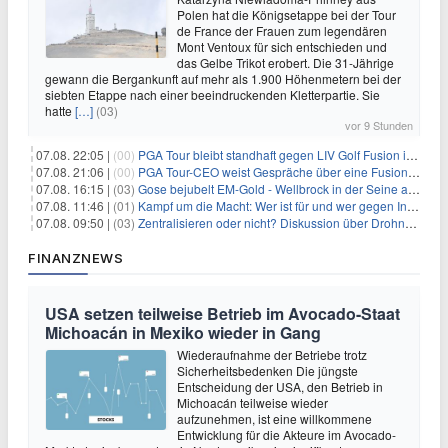
Polen hat die Königsetappe bei der Tour
de France der Frauen zum legendären
Mont Ventoux für sich entschieden und
das Gelbe Trikot erobert. Die 31-Jährige
gewann die Bergankunft auf mehr als 1.900 Höhenmetern bei der
siebten Etappe nach einer beeindruckenden Kletterpartie. Sie
hatte
[…]
(03)
vor 9 Stunden
07.08. 22:05 |
(00)
PGA Tour bleibt standhaft gegen LIV Golf Fusion in einem sich wandelnden Sportumfeld
07.08. 21:06 |
(00)
PGA Tour-CEO weist Gespräche über eine Fusion mit LIV Golf zurück und bekräftigt die Wettbewerbslandschaft
07.08. 16:15 |
(03)
Gose bejubelt EM-Gold - Wellbrock in der Seine ausgebremst
07.08. 11:46 |
(01)
Kampf um die Macht: Wer ist für und wer gegen Infantino?
07.08. 09:50 |
(03)
Zentralisieren oder nicht? Diskussion über Drohnenabwehr
FINANZNEWS
USA setzen teilweise Betrieb im Avocado-Staat
Michoacán in Mexiko wieder in Gang
Wiederaufnahme der Betriebe trotz
Sicherheitsbedenken Die jüngste
Entscheidung der USA, den Betrieb in
Michoacán teilweise wieder
aufzunehmen, ist eine willkommene
Entwicklung für die Akteure im Avocado-