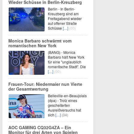
Wieder Schüsse in Berlin-Kreuzberg
Berlin - In Berlin-
Kreuzberg sind am
Freitagabend wieder
auf offener Straße
Schüsse
[…]
(00)
Monica Barbaro schwärmt vom
romantischen New York
(BANG) - Monica
Barbaro hält New York
für eine "unglaublich
romantische Stadt". Die
[…]
(00)
Frauen-Tour: Niedermaier nun Vierte
der Gesamtwertung
Belleville-en-Beaujolais
(dpa) - Trotz eines
gescheiterten
Ausreißversuchs hat
sich
[…]
(04)
AOC GAMING CQ32G4ZA – Ein
Monitor für drei Arten von Spielen