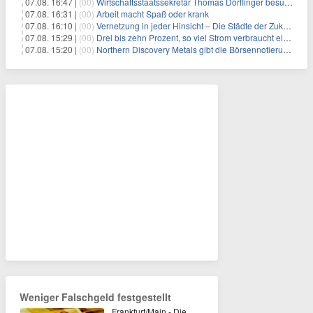
07.08. 16:47 |
(00)
Wirtschaftsstaatssekretär Thomas Dörflinger besucht Handwerksbetrieb im Kammerbezirk Freiburg
07.08. 16:31 |
(00)
Arbeit macht Spaß oder krank
07.08. 16:10 |
(00)
Vernetzung in jeder Hinsicht – Die Städte der Zukunft sind grün-blau
07.08. 15:29 |
(00)
Drei bis zehn Prozent, so viel Strom verbraucht ein Aufzug im Gebäude
07.08. 15:20 |
(00)
Northern Discovery Metals gibt die Börsennotierung an der Frankfurter Wertpapierbörse bekannt
Weniger Falschgeld festgestellt
Frankfurt/Main - Die