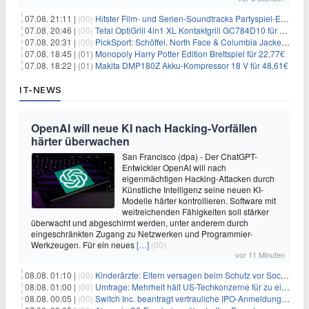
07.08. 21:11 |
(00)
Hitster Film- und Serien-Soundtracks Partyspiel-Erweiterung für 6,99€
07.08. 20:46 |
(00)
Tefal OptiGrill 4in1 XL Kontaktgrill GC784D10 für 239,99€
07.08. 20:31 |
(00)
PickSport: Schöffel, North Face & Columbia Jacken ab 39,60€
07.08. 18:45 |
(01)
Monopoly Harry Potter Edition Brettspiel für 22,77€
07.08. 18:22 |
(01)
Makita DMP180Z Akku-Kompressor 18 V für 48,61€
IT-NEWS
OpenAI will neue KI nach Hacking-Vorfällen
härter überwachen
San Francisco (dpa) - Der ChatGPT-
Entwickler OpenAI will nach
eigenmächtigen Hacking-Attacken durch
Künstliche Intelligenz seine neuen KI-
Modelle härter kontrollieren. Software mit
weitreichenden Fähigkeiten soll stärker
überwacht und abgeschirmt werden, unter anderem durch
eingeschränkten Zugang zu Netzwerken und Programmier-
Werkzeugen. Für ein neues
[…]
(00)
vor 11 Minuten
08.08. 01:10 |
(00)
Kinderärzte: Eltern versagen beim Schutz vor Social Media
08.08. 01:00 |
(00)
Umfrage: Mehrheit hält US-Techkonzerne für zu einflussreich
08.08. 00:05 |
(00)
Switch Inc. beantragt vertrauliche IPO-Anmeldung im Zuge des AI-Booms