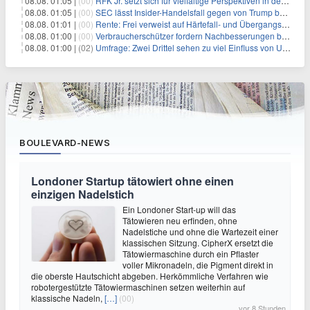
08.08. 01:05 |
(00)
RFK Jr. setzt sich für vielfältige Perspektiven in der Gesundheitspolitik beim CDC-Gedenkakt ein
08.08. 01:05 |
(00)
SEC lässt Insider-Handelsfall gegen von Trump begnadigten Manager fallen
08.08. 01:01 |
(00)
Rente: Frei verweist auf Härtefall- und Übergangsregelungen
08.08. 01:00 |
(00)
Verbraucherschützer fordern Nachbesserungen bei Frühstartrente
08.08. 01:00 |
(02)
Umfrage: Zwei Drittel sehen zu viel Einfluss von US-Tech-Konzernen
BOULEVARD-NEWS
Londoner Startup tätowiert ohne einen
einzigen Nadelstich
Ein Londoner Start-up will das
Tätowieren neu erfinden, ohne
Nadelstiche und ohne die Wartezeit einer
klassischen Sitzung. CipherX ersetzt die
Tätowiermaschine durch ein Pflaster
voller Mikronadeln, die Pigment direkt in
die oberste Hautschicht abgeben. Herkömmliche Verfahren wie
robotergestützte Tätowiermaschinen setzen weiterhin auf
klassische Nadeln,
[…]
(00)
vor 8 Stunden