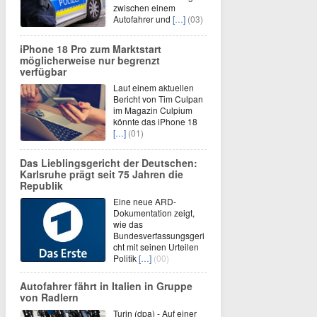
zwischen einem
Autofahrer und
[…]
(03)
iPhone 18 Pro zum Marktstart
möglicherweise nur begrenzt
verfügbar
Laut einem aktuellen
Bericht von Tim Culpan
im Magazin Culpium
könnte das iPhone 18
[…]
(01)
Das Lieblingsgericht der Deutschen:
Karlsruhe prägt seit 75 Jahren die
Republik
Eine neue ARD-
Dokumentation zeigt,
wie das
Bundesverfassungsgeri
cht mit seinen Urteilen
Politik
[…]
(00)
Autofahrer fährt in Italien in Gruppe
von Radlern
Turin (dpa) - Auf einer