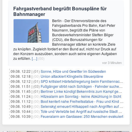
Fahrgastverband begrüßt Bonuspläne für
Bahnmanager
Berlin - Der Ehrenvorsitzende des
Fahrgastverbands Pro Bahn, Karl-Peter
Naumann, begrüßt die Pläne von
Bundesverkehrsminister Steffen Bilger
(CDU), die Bonuszahlungen für
Bahnmanager stärker an konkrete Ziele
zu knüpfen. Zugleich fordert er den Bund auf, nicht nur Druck auf
den Konzern auszuüben, sondern auch seine eigenen Aufgaben
zu erfüllen.
[…]
(00)
vor 3 Minuten
09.08. 12:22 |
(01)
Sonne, Hitze und Gewitter im Südwesten
09.08. 12:18 |
(00)
Union attackiert Klingbeils Steuerpläne
09.08. 12:12 |
(01)
SPD kritisiert Härtefallregelung beim Familiennachzug als zu streng
09.08. 11:51 |
(03)
Fußgänger stirbt nach Schlägen - Fahnder suchen Autofahrer
09.08. 11:45 |
(01)
Berliner Linke kündigt Bekenntnis zum Kampf gegen Antisemitismus an
09.08. 11:24 |
(00)
Hitzealarm am Sonntag - keine Abkühlung in Sicht
09.08. 11:12 |
(00)
Boot kentert nahe Freiheitsstatue - Frau und Kind sterben
09.08. 10:49 |
(00)
Selenskyj erneuert Hilfsappell nach Angriffen auf mehrere Städte
09.08. 10:44 |
(00)
Tote und Verletzte bei Angriff auf russische Stadt Belgorod
09.08. 10:39 |
(00)
Feueralarm am Gardasee: 250 Menschen evakuiert