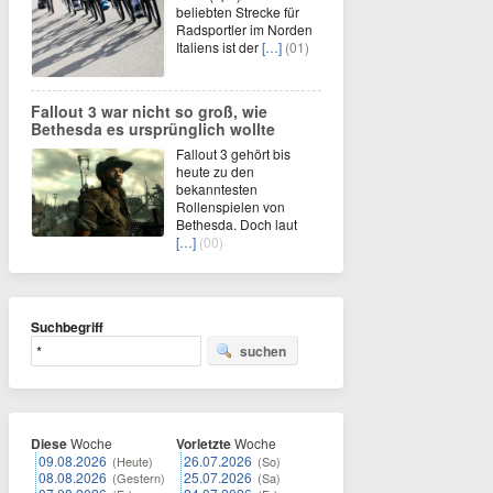
beliebten Strecke für
Radsportler im Norden
Italiens ist der
[…]
(01)
Fallout 3 war nicht so groß, wie
Bethesda es ursprünglich wollte
Fallout 3 gehört bis
heute zu den
bekanntesten
Rollenspielen von
Bethesda. Doch laut
[…]
(00)
Suchbegriff
suchen
Diese
Woche
Vorletzte
Woche
09.08.2026
26.07.2026
(Heute)
(So)
08.08.2026
25.07.2026
(Gestern)
(Sa)