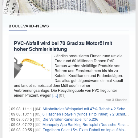
BOULEVARD-NEWS
PVC-Abfall wird bei 70 Grad zu Motoröl mit
hoher Schmierleistung
Jährlich produzieren Firmen rund um die
Erde rund 60 Millionen Tonnen PVC.
Daraus werden vielfältige Produkte von
Rohren und Fensterrahmen bis hin zu
Kabeln, Kreditkarten und Bodenbelägen.
Das alles geht irgendwann einmal kaputt
und landet zumeist auf dem Müll oder in einer
Verbrennungsanlage. Die Recyclingquote von PVC liegt unter
einem Prozent, wegen
[…]
(01)
vor 3 Stunden
09.08. 11:11 |
(04)
Alkoholfreies Weinpaket mit 47% Rabatt + 2 Schott Zwiesel Gläser GRATIS für 29,99€
09.08. 10:11 |
(05)
6 Flaschen Rotwein (Vinos Tinto Paket) + 2 Schott Zwiesel Gläser für 25,99€ inkl. Versand
09.08. 07:45 |
(00)
Die Verräter Kartenspiel für 5,23€
09.08. 07:22 |
(00)
Monopoly App Banking Brettspiel (Deutsche Fassung) für 9,84€
08.08. 20:55 |
(00)
Engelhorn Sale: 15% Extra-Rabatt on top auf Mode- und Sport-Artikel