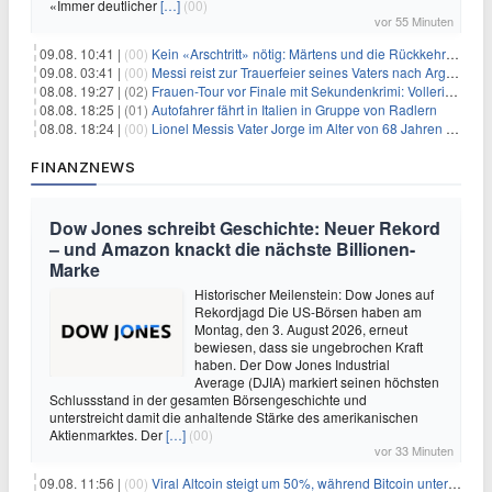
«Immer deutlicher
[…]
(00)
vor 55 Minuten
09.08. 10:41 |
(00)
Kein «Arschtritt» nötig: Märtens und die Rückkehr nach Paris
09.08. 03:41 |
(00)
Messi reist zur Trauerfeier seines Vaters nach Argentinien
08.08. 19:27 |
(02)
Frauen-Tour vor Finale mit Sekundenkrimi: Vollering in Gelb
08.08. 18:25 |
(01)
Autofahrer fährt in Italien in Gruppe von Radlern
08.08. 18:24 |
(00)
Lionel Messis Vater Jorge im Alter von 68 Jahren gestorben
FINANZNEWS
Dow Jones schreibt Geschichte: Neuer Rekord
– und Amazon knackt die nächste Billionen-
Marke
Historischer Meilenstein: Dow Jones auf
Rekordjagd Die US-Börsen haben am
Montag, den 3. August 2026, erneut
bewiesen, dass sie ungebrochen Kraft
haben. Der Dow Jones Industrial
Average (DJIA) markiert seinen höchsten
Schlussstand in der gesamten Börsengeschichte und
unterstreicht damit die anhaltende Stärke des amerikanischen
Aktienmarktes. Der
[…]
(00)
vor 33 Minuten
09.08. 11:56 |
(00)
Viral Altcoin steigt um 50%, während Bitcoin unter $65.000 fällt