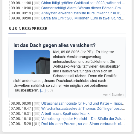
09.08. 11:00 |
(00)
China tätigt größten Goldkauf seit 2023, während Goldpreis um 8% steigt
09.08. 10:00 |
(00)
Cramer schlägt Alarm: Warum dieser Börsen-Crash die beste Einstiegschance seit Monaten ist
09.08. 09:19 |
(00)
Analysten erwarten stärkste Kursumkehr für XRP, während Polymarket skeptisch bleibt
09.08. 09:00 |
(00)
Barça am Limit: 200 Millionen Euro in zwei Stunden – warum dieser Schuldentrip hochgefährlich wird
BUSINESS/PRESSE
Ist das Dach gegen alles versichert?
Kiel, 09.08.2026 (lifePR) - Es klingt so
einfach: Versicherungsvertrag
unterschreiben und zurücklehnen. Die
„Vollkasko-Mentalität“ vieler Hausbesitzer
und Hausverwaltungen kann sich im
Schadensfall rächen. Denn die Realität
sieht anders aus: „Unsere Dachdeckerbetriebe sind nach
Unwettern natürlich so schnell wie möglich bei betroffenen
Hausbesitzern“,
[…]
(00)
vor 4 Stunden
08.08. 08:00 |
(00)
Ultraschallzahnbürste für Hund und Katze – Tipps zur erfolgreichen Eingewöhnung
07.08. 16:47 |
(00)
Wirtschaftsstaatssekretär Thomas Dörflinger besucht Handwerksbetrieb im Kammerbezirk Freiburg
07.08. 16:31 |
(00)
Arbeit macht Spaß oder krank
07.08. 16:10 |
(00)
Vernetzung in jeder Hinsicht – Die Städte der Zukunft sind grün-blau
07.08. 15:29 |
(01)
Drei bis zehn Prozent, so viel Strom verbraucht ein Aufzug im Gebäude