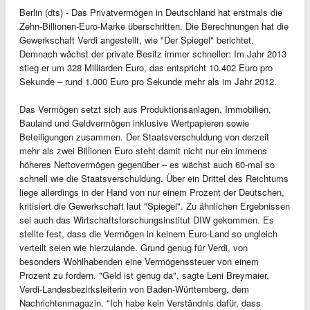
Berlin (dts) - Das Privatvermögen in Deutschland hat erstmals die
Zehn-Billionen-Euro-Marke überschritten. Die Berechnungen hat die
Gewerkschaft Verdi angestellt, wie "Der Spiegel" berichtet.
Demnach wächst der private Besitz immer schneller: Im Jahr 2013
stieg er um 328 Milliarden Euro, das entspricht 10.402 Euro pro
Sekunde – rund 1.000 Euro pro Sekunde mehr als im Jahr 2012.
Das Vermögen setzt sich aus Produktionsanlagen, Immobilien,
Bauland und Geldvermögen inklusive Wertpapieren sowie
Beteiligungen zusammen. Der Staatsverschuldung von derzeit
mehr als zwei Billionen Euro steht damit nicht nur ein immens
höheres Nettovermögen gegenüber – es wächst auch 60-mal so
schnell wie die Staatsverschuldung. Über ein Drittel des Reichtums
liege allerdings in der Hand von nur einem Prozent der Deutschen,
kritisiert die Gewerkschaft laut "Spiegel". Zu ähnlichen Ergebnissen
sei auch das Wirtschaftsforschungsinstitut DIW gekommen. Es
stellte fest, dass die Vermögen in keinem Euro-Land so ungleich
verteilt seien wie hierzulande. Grund genug für Verdi, von
besonders Wohlhabenden eine Vermögenssteuer von einem
Prozent zu fordern. "Geld ist genug da", sagte Leni Breymaier,
Verdi-Landesbezirksleiterin von Baden-Württemberg, dem
Nachrichtenmagazin. "Ich habe kein Verständnis dafür, dass