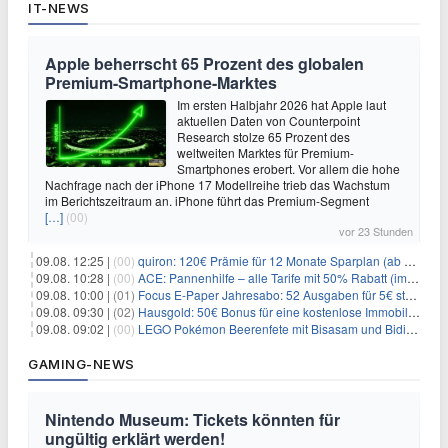
IT-NEWS
Apple beherrscht 65 Prozent des globalen
Premium-Smartphone-Marktes
Im ersten Halbjahr 2026 hat Apple laut
aktuellen Daten von Counterpoint
Research stolze 65 Prozent des
weltweiten Marktes für Premium-
Smartphones erobert. Vor allem die hohe
Nachfrage nach der iPhone 17 Modellreihe trieb das Wachstum
im Berichtszeitraum an. iPhone führt das Premium-Segment
[…]
(00)
vor 23 Stunden
09.08. 12:25 |
(00)
quiron: 120€ Prämie für 12 Monate Sparplan (ab 100€/Monat)
09.08. 10:28 |
(00)
ACE: Pannenhilfe – alle Tarife mit 50% Rabatt (im ersten Jahr)
09.08. 10:00 |
(01)
Focus E-Paper Jahresabo: 52 Ausgaben für 5€ statt 207,48€ – per Formular kündbar!
09.08. 09:30 |
(02)
Hausgold: 50€ Bonus für eine kostenlose Immobilienbewertung
09.08. 09:02 |
(00)
LEGO Pokémon Beerenfete mit Bisasam und Bidiza für 14,99€
GAMING-NEWS
Nintendo Museum: Tickets könnten für
ungültig erklärt werden!