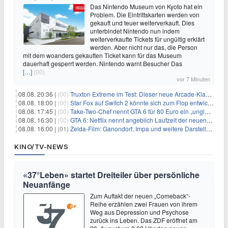
Das Nintendo Museum von Kyoto hat ein
Problem. Die Eintrittskarten werden von
gekauft und teuer weiterverkauft. Dies
unterbindet Nintendo nun indem
weiterverkaufte Tickets für ungültig erklärt
werden. Aber nicht nur das, die Person
mit dem woanders gekauften Ticket kann für das Museum
dauerhaft gesperrt werden. Nintendo warnt Besucher Das
[…]
(00)
vor 7 Minuten
08.08. 20:36 |
(00)
Truxton Extreme im Test: Dieser neue Arcade-Klassiker verzeiht dir gar nichts
08.08. 18:00 |
(00)
Star Fox auf Switch 2 könnte sich zum Flop entwickeln
08.08. 17:45 |
(00)
Take-Two-Chef nennt GTA 6 für 80 Euro ein „unglaubliches Schnäppchen“
08.08. 16:30 |
(00)
GTA 6: Netflix nennt angeblich Laufzeit der neuen Gameplay-Präsentation
08.08. 16:00 |
(01)
Zelda-Film: Ganondorf, Impa und weitere Darsteller sollen feststehen
KINO/TV-NEWS
«37°Leben» startet Dreiteiler über persönliche
Neuanfänge
Zum Auftakt der neuen „Comeback“-
Reihe erzählen zwei Frauen von ihrem
Weg aus Depression und Psychose
zurück ins Leben. Das ZDF eröffnet am