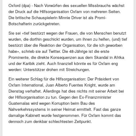
Oxford (dpa) - Nach Vorwürfen des sexuellen Missbrauchs wächst
der Druck auf die Hilfsorganisation Oxfam von mehreren Seiten.
Die britische Schauspielerin Minnie Driver ist als Promi-
Botschafterin zurückgetreten.
Sie sei «tief bestürzt wegen der Frauen, die von Menschen benutzt
wurden, die dorthin geschickt wurden, um ihnen zu helfen, (und) tief
bestürzt über die Reaktion der Organisation, für die ich geworben
habe», schrieb sie auf Twitter. Die 48-Jährige ist die erste
Prominente, die direkte Konsequenzen aus dem Skandal in Afrika
und der Karibik zieht. Auch finanziell könnte es für Oxfam eng
werden: Unterstützer drohen mit Streichungen.
Ein weiterer Schlag für die Hilfsorganisation: Der Präsident von
Oxfam International, Juan Alberto Fuentes Knight, wurde am
Dienstag verhaftet. Allerdings hat dies nichts mit seiner Arbeit bei
der Hilfsorganisation zu tun. Gegen den Ex-Finanzminister
Guatemalas wird wegen Korruption beim Bau des
Nahverkehrssystems in seiner Heimat ermittelt. Fast das ganze
damalige Kabinett wurde festgenommen. Für Oxfam kommt das
dennoch zum denkbar schlechtesten Zeitpunkt.