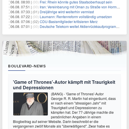
06.08. 08:00 |
(00)
Frei: Rhein könnte gutes Staatsoberhaupt sein
06.08. 07:51 |
(00)
Iran: Vereinbarung mit Oman zu Straße von Hormus fast fertig
06.08. 07:33 |
(01)
Dreijährige wird weiterhin vermisst
06.08. 07:22 |
(00)
Laumann: Rentenreform vollständig umsetzen
06.08. 07:06 |
(02)
CDU-Basismitglieder kritisieren Merz
06.08. 07:01 |
(00)
Deutsche Telekom weitet Aktienrückkaufprogramm aus
BOULEVARD-NEWS
'Game of Thrones'-Autor kämpft mit Traurigkeit
und Depressionen
(BANG) - 'Game of Thrones'-Autor
George R. R. Martin hat eingeräumt, dass
er nach einem "stressigen Jahr" mit
Traurigkeit und Depressionen zu
kämpfen hat. Der 77-Jährige machte die
persönlichen Angaben in einem
Blogbeitrag auf seiner Website. Darin beschreibt er die
vergangenen zwölf Monate als "überwältigend". Zwar habe es