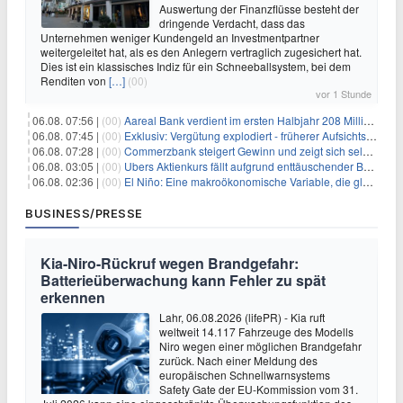
Auswertung der Finanzflüsse besteht der
dringende Verdacht, dass das
Unternehmen weniger Kundengeld an Investmentpartner
weitergeleitet hat, als es den Anlegern vertraglich zugesichert hat.
Dies ist ein klassisches Indiz für ein Schneeballsystem, bei dem
Renditen von
[…]
(00)
vor 1 Stunde
06.08. 07:56 |
(00)
Aareal Bank verdient im ersten Halbjahr 208 Millionen Euro
06.08. 07:45 |
(00)
Exklusiv: Vergütung explodiert - früherer Aufsichtsratschef gibt aus Protest Ehrentitel ab
06.08. 07:28 |
(00)
Commerzbank steigert Gewinn und zeigt sich selbstbewusst gegenüber Unicredit
06.08. 03:05 |
(00)
Ubers Aktienkurs fällt aufgrund enttäuschender Buchungsprognose
06.08. 02:36 |
(00)
El Niño: Eine makroökonomische Variable, die globale Wirtschaftslandschaften umgestaltet
BUSINESS/PRESSE
Kia-Niro-Rückruf wegen Brandgefahr:
Batterieüberwachung kann Fehler zu spät
erkennen
Lahr, 06.08.2026 (lifePR) - Kia ruft
weltweit 14.117 Fahrzeuge des Modells
Niro wegen einer möglichen Brandgefahr
zurück. Nach einer Meldung des
europäischen Schnellwarnsystems
Safety Gate der EU-Kommission vom 31.