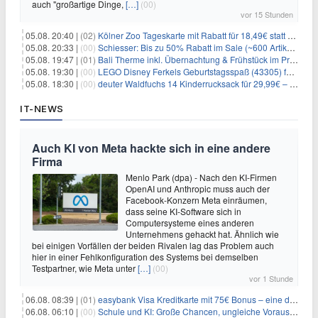
auch "großartige Dinge,
[…]
(00)
vor 15 Stunden
05.08. 20:40 |
(02)
Kölner Zoo Tageskarte mit Rabatt für 18,49€ statt 29,50€ – einlösbar bis Dezember
05.08. 20:33 |
(00)
Schiesser: Bis zu 50% Rabatt im Sale (~600 Artikel zur Auswahl)
05.08. 19:47 |
(01)
Bali Therme inkl. Übernachtung & Frühstück im Premium Hotel (Bad Oeynhausen) ab 89€ p.P.
05.08. 19:30 |
(00)
LEGO Disney Ferkels Geburtstagsspaß (43305) für 29,10€
05.08. 18:30 |
(00)
deuter Waldfuchs 14 Kinderrucksack für 29,99€ – Amber-maple
IT-NEWS
Auch KI von Meta hackte sich in eine andere
Firma
Menlo Park (dpa) - Nach den KI-Firmen
OpenAI und Anthropic muss auch der
Facebook-Konzern Meta einräumen,
dass seine KI-Software sich in
Computersysteme eines anderen
Unternehmens gehackt hat. Ähnlich wie
bei einigen Vorfällen der beiden Rivalen lag das Problem auch
hier in einer Fehlkonfiguration des Systems bei demselben
Testpartner, wie Meta unter
[…]
(00)
vor 1 Stunde
06.08. 08:39 |
(01)
easybank Visa Kreditkarte mit 75€ Bonus – eine der besten Kreditkarten
06.08. 06:10 |
(00)
Schule und KI: Große Chancen, ungleiche Voraussetzungen