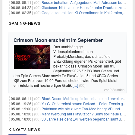
06.08. 05:11 |
(00)
Besser behalten: Aufgegebene Mail-Adressen bergen Gefahren
06.08. 04:22 |
(00)
Glasfaser: Nicht an der Haustür unter Druck setzen lassen
06.08. 02:35 |
(00)
Google zentralisiert KI-Operationen in Kalifornien, um Rivale Anthropic und OpenAI zu überholen
GAMING-NEWS
Crimson Moon erscheint im September
Das unabhängige
Videospielunternehmen
ProbablyMonsters, das sich auf die
Entwicklung eigener IPs konzentriert, gibt
bekannt, dass Crimson Moon am 01.
September 2026 für PC über Steam und
den Epic Games Store sowie für PlayStation 5 und XBOX Series
X|S zum Preis von 19,99 Euro erscheinen wird. Das Spiel bietet
ein Erlebnis mit hochwertiger Grafik
[…]
(00)
vor 2 Stunden
06.08. 06:11 |
(00)
Black Desert Mobile optimiert Inhalte und erweitert Treasure Access
05.08. 19:26 |
(00)
Yu‑Gi‑Oh! erreicht neuen Rekord – Feier‑Events gestartet
05.08. 19:00 |
(00)
Pokémon wie nie zuvor: Fan-Mod bringt VR und Ego-Perspektive nach Kanto
05.08. 18:30 |
(00)
Mehr Werbung auf PlayStation? Sony soll neue Einnahmequellen prüfen
05.08. 18:00 |
(00)
30 Jahre Resident Evil werden begehbar, samt „lebensgroßem Leon“
KINO/TV-NEWS