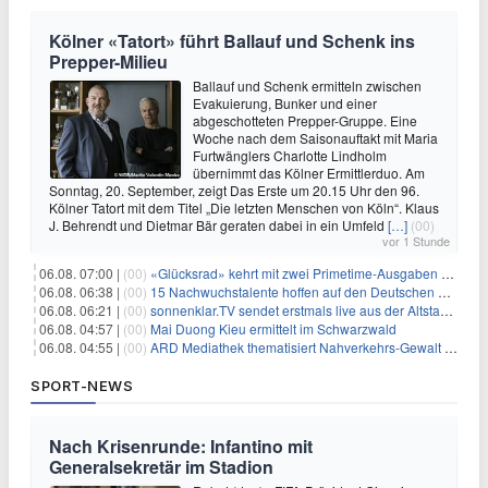
Kölner «Tatort» führt Ballauf und Schenk ins
Prepper-Milieu
Ballauf und Schenk ermitteln zwischen
Evakuierung, Bunker und einer
abgeschotteten Prepper-Gruppe. Eine
Woche nach dem Saisonauftakt mit Maria
Furtwänglers Charlotte Lindholm
übernimmt das Kölner Ermittlerduo. Am
Sonntag, 20. September, zeigt Das Erste um 20.15 Uhr den 96.
Kölner Tatort mit dem Titel „Die letzten Menschen von Köln“. Klaus
J. Behrendt und Dietmar Bär geraten dabei in ein Umfeld
[…]
(00)
vor 1 Stunde
06.08. 07:00 |
(00)
«Glücksrad» kehrt mit zwei Primetime-Ausgaben zurück
06.08. 06:38 |
(00)
15 Nachwuchstalente hoffen auf den Deutschen Radiopreis
06.08. 06:21 |
(00)
sonnenklar.TV sendet erstmals live aus der Altstadt von Side
06.08. 04:57 |
(00)
Mai Duong Kieu ermittelt im Schwarzwald
06.08. 04:55 |
(00)
ARD Mediathek thematisiert Nahverkehrs-Gewalt und Soldatinnen
SPORT-NEWS
Nach Krisenrunde: Infantino mit
Generalsekretär im Stadion