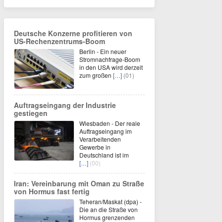
Deutsche Konzerne profitieren von
US-Rechenzentrums-Boom
Berlin - Ein neuer
Stromnachfrage-Boom
in den USA wird derzeit
zum großen
[…]
(01)
Auftragseingang der Industrie
gestiegen
Wiesbaden - Der reale
Auftragseingang im
Verarbeitenden
Gewerbe in
Deutschland ist im
[…]
(00)
Iran: Vereinbarung mit Oman zu Straße
von Hormus fast fertig
Teheran/Maskat (dpa) -
Die an die Straße von
Hormus grenzenden