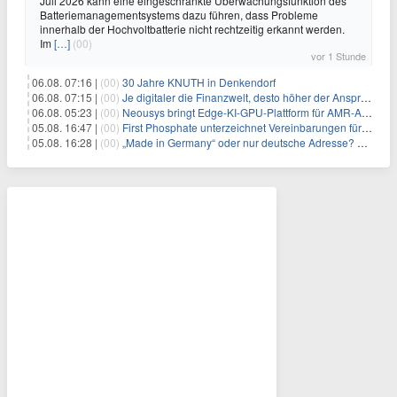
Juli 2026 kann eine eingeschränkte Überwachungsfunktion des
Batteriemanagementsystems dazu führen, dass Probleme
innerhalb der Hochvoltbatterie nicht rechtzeitig erkannt werden.
Im
[…]
(00)
vor 1 Stunde
06.08. 07:16 |
(00)
30 Jahre KNUTH in Denkendorf
06.08. 07:15 |
(00)
Je digitaler die Finanzwelt, desto höher der Anspruch an gute Beratung
06.08. 05:23 |
(00)
Neousys bringt Edge-KI-GPU-Plattform für AMR-Anwendungen mit Unterstützung für vier GMSL2-Fahrzeugkameras auf den Markt
05.08. 16:47 |
(00)
First Phosphate unterzeichnet Vereinbarungen für nicht zu refundierende Zuwendungen in Höhe von 4,84 Mio. $ von der kanadischen Regierung für Straßeninfrastruktur und Stromübertragungsleitungen
05.08. 16:28 |
(00)
„Made in Germany“ oder nur deutsche Adresse? So erkennen Sie, wo Ihre Leiterplatten wirklich gefertigt werden