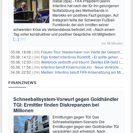
Rabat (dpa) - FIFA-Präsident Gianni
Infantino hat nach der für ihn gelungenen
Notfallsitzung des Weltverbands in
Marokko ein positives Fazit gezogen. Auf
Instagram teilte der Schweizer Fußball-
Funktionär, der sich inmitten seiner
schwersten Krise als Verbandsboss befindet, mit: «Nach einem
Tag voller konstruktiver und positiver Gespräche mit Mitgliedern
[…]
(00)
vor 48 Minuten
05.08. 18:08 |
(03)
Frauen-Tour: Niedermaier nun Vierte der Gesamtwertung
05.08. 14:12 |
(04)
Figo fordert Infantinos Rücktritt: «Er sollte gehen. Jetzt»
05.08. 12:33 |
(03)
Wellbrock verblüfft und träumt: Zweites EM-Gold in Paris
05.08. 11:56 |
(04)
Infantino beruft Krisenrunde ein - Neue Vorwürfe gegen FIFA
04.08. 22:52 |
(04)
Medien: Infantino beruft FIFA-Krisensitzung am Mittwoch ein
FINANZNEWS
Schneeballsystem-Vorwurf gegen Goldhändler
TGI: Ermittler finden Diskrepanzen bei
Millionen
Ermittlungen gegen TGI: Das
Schneeballsystem-Szenario Die
Ermittlungen gegen den Goldhändler TGI
verschärfen sich erheblich. Nach