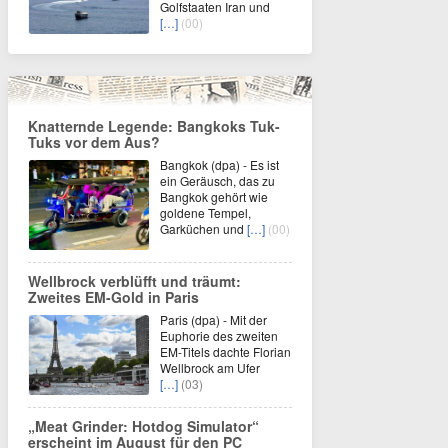
Golfstaaten Iran und
[…]
(00)
Knatternde Legende: Bangkoks Tuk-
Tuks vor dem Aus?
Bangkok (dpa) - Es ist
ein Geräusch, das zu
Bangkok gehört wie
goldene Tempel,
Garküchen und
[…]
(00)
Wellbrock verblüfft und träumt:
Zweites EM-Gold in Paris
Paris (dpa) - Mit der
Euphorie des zweiten
EM-Titels dachte Florian
Wellbrock am Ufer
[…]
(03)
„Meat Grinder: Hotdog Simulator“
erscheint im August für den PC