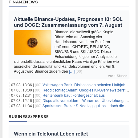
FINANZNEWS
Aktuelle Binance-Updates, Prognosen für SOL
und DOGE: Zusammenfassung vom 7. August
Binance, die weltweit größte Krypto-
Börse, wird am Samstag vier
Handelspaare von ihrer Plattform
entfernen: QNT/BTC, RPL/USDC,
SIGN/BNB und SKL/USDC. Diese
Entscheidung folgt einer Analyse, die
sicherstellt, dass alle unterstützten Paare wichtige Kriterien wie
ausreichende Liquidität und Handelsvolumen erfüllen. Am 8.
August wird Binance zudem den
[…]
(00)
vor 1 Stunde
07.08. 13:36 |
(00)
Volkswagen Bank: Risikokosten belasten Halbjahresergebnis
07.08. 13:00 |
(00)
Reddit schlägt Alarm: Googles KI-Overviews zerstören das Traffic-Geschäftsmodell
07.08. 12:31 |
(00)
Rentenbank baut Fördergeschäft aus
07.08. 12:16 |
(00)
Dispofalle vermeiden – Warum der Überziehungskredit teurer ist als gedacht
07.08. 11:34 |
(00)
Sparkassen-Broker S-Neo legt gut los – doch die Schwachstellen bleiben
BUSINESS/PRESSE
Wenn ein Telefonat Leben rettet