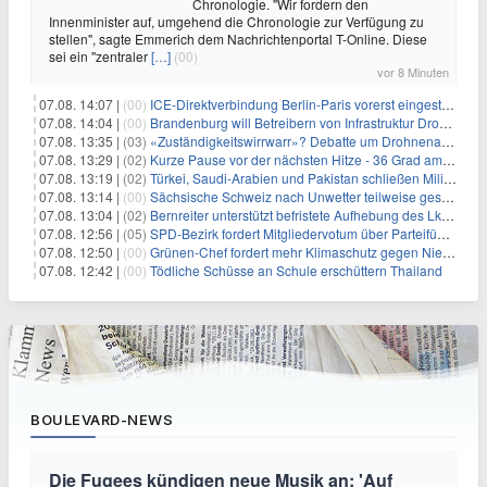
Chronologie. "Wir fordern den
Innenminister auf, umgehend die Chronologie zur Verfügung zu
stellen", sagte Emmerich dem Nachrichtenportal T-Online. Diese
sei ein "zentraler
[…]
(00)
vor 8 Minuten
07.08. 14:07 |
(00)
ICE-Direktverbindung Berlin-Paris vorerst eingestellt
07.08. 14:04 |
(00)
Brandenburg will Betreibern von Infrastruktur Drohnenabwehr erlauben
07.08. 13:35 |
(03)
«Zuständigkeitswirrwarr»? Debatte um Drohnenabwehr entbrannt
07.08. 13:29 |
(02)
Kurze Pause vor der nächsten Hitze - 36 Grad am Wochenende
07.08. 13:19 |
(02)
Türkei, Saudi-Arabien und Pakistan schließen Militärpakt
07.08. 13:14 |
(00)
Sächsische Schweiz nach Unwetter teilweise gesperrt
07.08. 13:04 |
(02)
Bernreiter unterstützt befristete Aufhebung des Lkw-Fahrverbots
07.08. 12:56 |
(05)
SPD-Bezirk fordert Mitgliedervotum über Parteiführung
07.08. 12:50 |
(00)
Grünen-Chef fordert mehr Klimaschutz gegen Niedrigwasser
07.08. 12:42 |
(00)
Tödliche Schüsse an Schule erschüttern Thailand
BOULEVARD-NEWS
Die Fugees kündigen neue Musik an: 'Auf