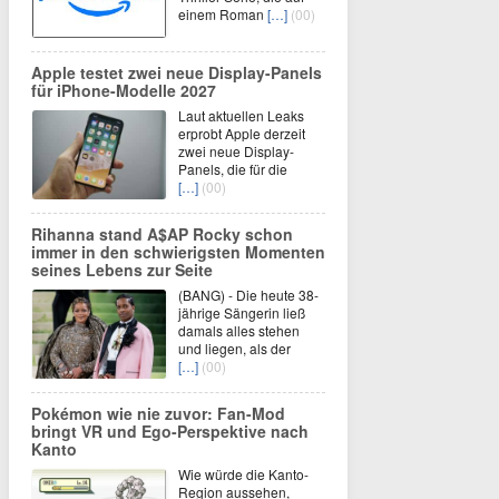
einem Roman
[…]
(00)
Apple testet zwei neue Display-Panels
für iPhone-Modelle 2027
Laut aktuellen Leaks
erprobt Apple derzeit
zwei neue Display-
Panels, die für die
[…]
(00)
Rihanna stand A$AP Rocky schon
immer in den schwierigsten Momenten
seines Lebens zur Seite
(BANG) - Die heute 38-
jährige Sängerin ließ
damals alles stehen
und liegen, als der
[…]
(00)
Pokémon wie nie zuvor: Fan-Mod
bringt VR und Ego-Perspektive nach
Kanto
Wie würde die Kanto-
Region aussehen,