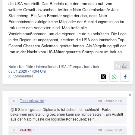
die USA verurteilt. Das Bündnis rufe den Iran dazu auf, von
weiterer Gewalt abzusehen, twitterte Nato-Generalsekretär Jens
Stoltenberg. Ein Nato-Beamter sagte der dpa, dass Nato-
Erkenntnissen zufolge keine Mitglieder der Ausbildungsmission im
Irak unter den Verletzten sind. Man treffe alle
Vorsichtsmaßnahmen, um die eigenen Leute zu schützen. Die Lage
in der Region ist angespannt, seitdem die USA den iranischen Top-
General Ghassem Soleimani getötet hatten. Als Vergeltung griff der
Iran in der Nacht vom US-Militär genutzte Stützpunkte im Irak an.
Nato / Konflikte / International / USA / Europa / Iran / Irak
08.01.2020
·
14:04 Uhr
[6 Kommentare]
Tashunkawitko
6
08. Januar 2020
@ 5 Stimmt genau. Diplomatie ist sicher nicht schlecht - Farbe
bekennen und Stellung beziehen kann sie nicht ersetzen. Ein Austritt
aus der Nato müsste die logische Konsequenz sein.
k49782
5
08. Januar 2020