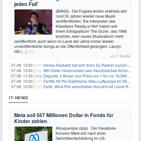
jeden Fall'
(BANG) - Die Fugees wollen erstmals seit
rund 30 Jahren wieder neue Musik
veröffentlichen. Die Interpreten des
Klassikers 'Ready or Not' haben seit
ihrem Erfolgsalbum 'The Score', das 1996
erschien, kein neues Studioalbum mehr
veröffentlicht, auch wenn im Laufe der Jahre immer wieder
unveröffentlichte Songs an die Öffentlichkeit gelangten. Lauryn
Hill
[…]
(00)
vor 1 Stunde
07.08. 13:00 |
(00)
Hanka Rackwitz hat sich ihren Ex-Partner zurück ins Haus geholt
07.08. 13:00 |
(00)
Will Dieter Hallervorden sein französisches Schloss verkaufen?
07.08. 11:30 |
(04)
Degusta: 2 Boxen zum Preis von 1 für nur 16,99€ inkl. Versand
07.08. 10:33 |
(00)
Fanttik X9 Pro Elektrische Akku-Luftpumpe für 39,99€
07.08. 10:00 |
(00)
Earth, Wind Fire verschieben Konzert mit Lionel Richie nach medizinischem Notfall
IT-NEWS
Meta soll 567 Millionen Dollar in Fonds für
Kinder zahlen
Albuquerque (dpa) - Der Facebook-
Konzern Meta soll nach einer
Gerichtsentscheidung im US-