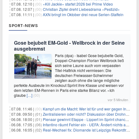
07.08. 12:10 |
(00)
«Kill Jackie» startet 2026 bei Prime Video
07.08. 12:07 |
(00)
Christian Zipfel dreht Liebesdrama «Pestizid»
07.08. 11:11 |
(00)
AXN bringt im Oktober drei neue Serien-Staffeln
SPORT-NEWS
Gose bejubelt EM-Gold - Wellbrock in der Seine
ausgebremst
Paris (dpa) - Isabel Gose bejubelte Gold,
Doppel-Champion Florian Wellbrock ließ
sich seine Laune auch vom verpassten
Titel-Hattrick nicht vermiesen: Die
deutschen Freiwasser-Schwimmer
zeigten auch ohne die lange mögliche
perfekte Ausbeute im Knockout Sprint ihre Klasse und weisen vor
dem letzten EM-Rennen in Paris eine starke Bilanz vor. «Ich
glaube
[…]
(00)
vor 5 Minuten
07.08. 11:46 |
(00)
Kampf um die Macht: Wer ist für und wer gegen Infantino?
07.08. 09:50 |
(01)
Zentralisieren oder nicht? Diskussion über Drohnenabwehr
06.08. 18:00 |
(01)
Pienaar gewinnt Etappe - Lippert im Sprint chancenlos
06.08. 17:05 |
(06)
Infantino räumt Fehler ein - UEFA: Ändert nichts an Boykott
06.08. 16:05 |
(02)
Real-Wechsel fix: Diomande ist Leipzigs Rekordtransfer