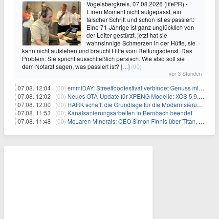
Vogelsbergkreis, 07.08.2026 (lifePR) -
Einen Moment nicht aufgepasst, ein
falscher Schritt und schon ist es passiert:
Eine 71-Jährige ist ganz unglücklich von
der Leiter gestürzt, jetzt hat sie
wahnsinnige Schmerzen in der Hüfte, sie
kann nicht aufstehen und braucht Hilfe vom Rettungsdienst. Das
Problem: Sie spricht ausschließlich persisch. Wie also soll sie
dem Notarzt sagen, was passiert ist?
[…]
(00)
vor 3 Stunden
07.08. 12:04 |
(00)
emmiDAY: Streetfoodfestival verbindet Genuss mit Engagement gegen Brustkrebs
07.08. 12:02 |
(00)
Neues OTA-Update für XPENG Modelle: XOS 5.9.5 erweitert Sicherheits-, Lade- und Komfortfunktionen
07.08. 12:00 |
(00)
HARK schafft die Grundlage für die Modernisierung seiner IBM i-Anwendungen
07.08. 11:53 |
(00)
Kanalsanierungsarbeiten in Bernbach beendet
07.08. 11:48 |
(00)
McLaren Minerals: CEO Simon Finnis über Titan, Zirkon und Seltene Erden