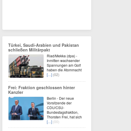
Türkei, Saudi-Arabien und Pakistan
schließen Militärpakt
Riad/Mekka (dpa) -
Inmitten wachsender
Spannungen am Golf
haben die Atommacht
[…]
(02)
Frei: Fraktion geschlossen hinter
Kanzler
Berlin - Der neue
Vorsitzende der
CDU/CSU-
Bundestagsfraktion,
Thorsten Frei, hat sich
[…]
(00)