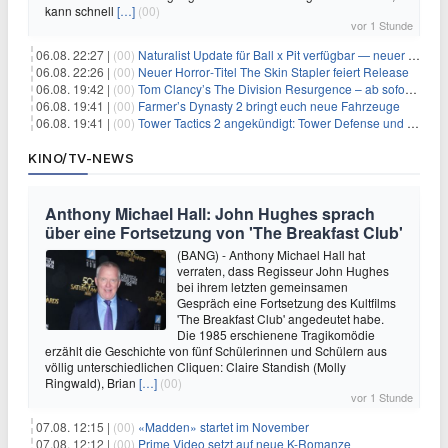
kann schnell
[…]
(00)
vor 1 Stunde
06.08. 22:27 |
(00)
Naturalist Update für Ball x Pit verfügbar — neuer Content auf allen Plattformen
06.08. 22:26 |
(00)
Neuer Horror‑Titel The Skin Stapler feiert Release
06.08. 19:42 |
(00)
Tom Clancy’s The Division Resurgence – ab sofort für euch verfügbar
06.08. 19:41 |
(00)
Farmer’s Dynasty 2 bringt euch neue Fahrzeuge
06.08. 19:41 |
(00)
Tower Tactics 2 angekündigt: Tower Defense und Deckbuilding Kombo kehrt zurück
KINO/TV-NEWS
Anthony Michael Hall: John Hughes sprach
über eine Fortsetzung von 'The Breakfast Club'
(BANG) - Anthony Michael Hall hat
verraten, dass Regisseur John Hughes
bei ihrem letzten gemeinsamen
Gespräch eine Fortsetzung des Kultfilms
'The Breakfast Club' angedeutet habe.
Die 1985 erschienene Tragikomödie
erzählt die Geschichte von fünf Schülerinnen und Schülern aus
völlig unterschiedlichen Cliquen: Claire Standish (Molly
Ringwald), Brian
[…]
(00)
vor 1 Stunde
07.08. 12:15 |
(00)
«Madden» startet im November
07.08. 12:12 |
(00)
Prime Video setzt auf neue K-Romanze