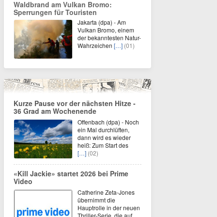
Waldbrand am Vulkan Bromo:
Sperrungen für Touristen
Jakarta (dpa) - Am
Vulkan Bromo, einem
der bekanntesten Natur-
Wahrzeichen
[…]
(01)
Kurze Pause vor der nächsten Hitze -
36 Grad am Wochenende
Offenbach (dpa) - Noch
ein Mal durchlüften,
dann wird es wieder
heiß: Zum Start des
[…]
(02)
«Kill Jackie» startet 2026 bei Prime
Video
Catherine Zeta-Jones
übernimmt die
Hauptrolle in der neuen
Thriller-Serie, die auf