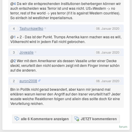
@
4
Da wir die entsprechenden Institutionen beherbergen können wir
auch entscheiden was Terror ist und was nicht. US+Western -> no
terror, rest of the world -> yes terror (if it is against Western countries).
So einfach ist westlicher Imperialismus.
Tashunkawitko
4
08. Januar 2020
@
1
+ 2 - Das ist der Punkt. Trumps Amerika kann machen was es will,
Völkerrecht wird in jedem Fall nicht gebrochen.
Joywalle
3
08. Januar 2020
@
2
Wer mit dem Amerikaner als dessen Vasalle unter einer Decke
steckt, verurteilt den nicht sondern zeigt mit dem Finger immer schön
auf die anderen.
auron2008
2
08. Januar 2020
Bin in Politik nicht gerad bewandert, aber kann mir jemand mal
erklären warum keiner den Angriff auf den Iraner verurteilt hat? Jeder
wusste welche Reaktionen folgen und allein dies sollte doch für eine
Verurteilung reichen.
alle 6 Kommentare anzeigen
JETZT kommentieren
forum