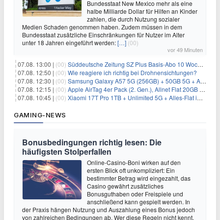
Bundesstaat New Mexico mehr als eine
halbe Milliarde Dollar für Hilfen an Kinder
zahlen, die durch Nutzung sozialer
Medien Schaden genommen haben. Zudem müssen in dem
Bundesstaat zusätzliche Einschränkungen für Nutzer im Alter
unter 18 Jahren eingeführt werden:
[…]
(00)
vor 49 Minuten
07.08. 13:00 |
(00)
Süddeutsche Zeitung SZ Plus Basis-Abo 10 Wochen für 10€
07.08. 12:50 |
(00)
Wie reagiere ich richtig bei Drohnensichtungen?
07.08. 12:30 |
(00)
Samsung Galaxy A57 5G (256GB) + 50GB 5G + Alles-Flat im Vodafone-Netz für 19,99€/Monat – eff. 2,36€/Monat
07.08. 12:15 |
(00)
Apple AirTag 4er Pack (2. Gen.), Allnet Flat 20GB 5G im Telekom-Netz für 14,99€/Monat – eff. 2,07€/Monat
07.08. 10:45 |
(00)
Xiaomi 17T Pro 1TB + Unlimited 5G + Alles-Flat im o2 Netz für 29,99€/Monat – eff. 1,15€/Monat
GAMING-NEWS
Bonusbedingungen richtig lesen: Die
häufigsten Stolperfallen
Online-Casino-Boni wirken auf den
ersten Blick oft unkompliziert: Ein
bestimmter Betrag wird eingezahlt, das
Casino gewährt zusätzliches
Bonusguthaben oder Freispiele und
anschließend kann gespielt werden. In
der Praxis hängen Nutzung und Auszahlung eines Bonus jedoch
von zahlreichen Bedingungen ab. Wer diese Regeln nicht kennt,