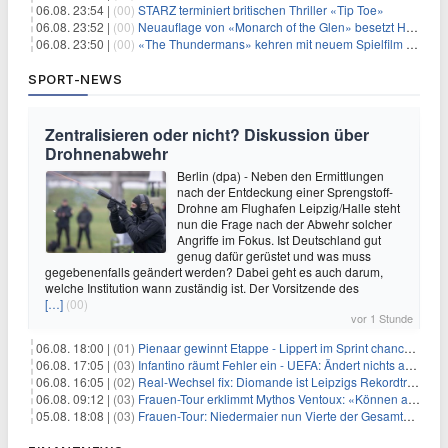
06.08. 23:54 |
(00)
STARZ terminiert britischen Thriller «Tip Toe»
06.08. 23:52 |
(00)
Neuauflage von «Monarch of the Glen» besetzt Hauptrollen
06.08. 23:50 |
(00)
«The Thundermans» kehren mit neuem Spielfilm zurück
SPORT-NEWS
Zentralisieren oder nicht? Diskussion über
Drohnenabwehr
Berlin (dpa) - Neben den Ermittlungen
nach der Entdeckung einer Sprengstoff-
Drohne am Flughafen Leipzig/Halle steht
nun die Frage nach der Abwehr solcher
Angriffe im Fokus. Ist Deutschland gut
genug dafür gerüstet und was muss
gegebenenfalls geändert werden? Dabei geht es auch darum,
welche Institution wann zuständig ist. Der Vorsitzende des
[…]
(00)
vor 1 Stunde
06.08. 18:00 |
(01)
Pienaar gewinnt Etappe - Lippert im Sprint chancenlos
06.08. 17:05 |
(03)
Infantino räumt Fehler ein - UEFA: Ändert nichts an Boykott
06.08. 16:05 |
(02)
Real-Wechsel fix: Diomande ist Leipzigs Rekordtransfer
06.08. 09:12 |
(03)
Frauen-Tour erklimmt Mythos Ventoux: «Können alles schaffen»
05.08. 18:08 |
(03)
Frauen-Tour: Niedermaier nun Vierte der Gesamtwertung