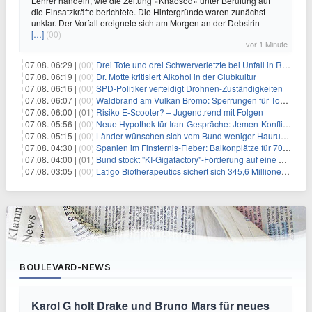
Lehrer handeln, wie die Zeitung «Khaosod» unter Berufung auf
die Einsatzkräfte berichtete. Die Hintergründe waren zunächst
unklar. Der Vorfall ereignete sich am Morgen an der Debsirin
[…]
(00)
vor 1 Minute
07.08. 06:29 |
(00)
Drei Tote und drei Schwerverletzte bei Unfall in Rheinland-Pfalz
07.08. 06:19 |
(00)
Dr. Motte kritisiert Alkohol in der Clubkultur
07.08. 06:16 |
(00)
SPD-Politiker verteidigt Drohnen-Zuständigkeiten
07.08. 06:07 |
(00)
Waldbrand am Vulkan Bromo: Sperrungen für Touristen
07.08. 06:00 |
(01)
Risiko E-Scooter? – Jugendtrend mit Folgen
07.08. 05:56 |
(00)
Neue Hypothek für Iran-Gespräche: Jemen-Konflikt eskaliert
07.08. 05:15 |
(00)
Länder wünschen sich vom Bund weniger Hauruck-Gesetzgebung
07.08. 04:30 |
(00)
Spanien im Finsternis-Fieber: Balkonplätze für 700 Euro
07.08. 04:00 |
(01)
Bund stockt "KI-Gigafactory"-Förderung auf eine Milliarde Euro auf
07.08. 03:05 |
(00)
Latigo Biotherapeutics sichert sich 345,6 Millionen Dollar in einer erhöhten IPO und ebnet den Weg für nicht-opioide Schmerztherapie
BOULEVARD-NEWS
Karol G holt Drake und Bruno Mars für neues