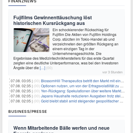
FINANZNEWS
Fujifilms Gewinnenttäuschung löst
historischen Kursrückgang aus
Ein schockierender Rückschlag für
Fujifilm Die Aktien von Fujifilm Holdings
Corp. stürzten im Tokio-Handel ab und
verzeichneten den größten Rückgang an
einem einzigen Tag in der
Unternehmensgeschichte. Die
Ergebnisse des Medizintechnikherstellers für das erste Quartal
zeigten eine deutliche Unterperformance, was bei den Investoren
Ängste über die
[…]
(00)
vor 3 Stunden
07.08. 03:05 |
(00)
BlossomHill Therapeutics betritt den Markt mit einem IPO-Boost von 150 Millionen Dollar
07.08. 02:35 |
(00)
Optionen nutzen, um von der Ertragsvolatilität zu profitieren
07.08. 02:35 |
(00)
Yen-Rückgang: Spekulationen über weitere Marktinterventionen nehmen zu
07.08. 02:05 |
(00)
Japans Haushalte reduzieren Ausgaben trotz steigender Löhne: Ein Warnsignal für das Wachstum
07.08. 02:05 |
(00)
Gold bleibt stabil amid steigender geopolitischer Spannungen im Persischen Golf
BUSINESS/PRESSE
Wenn Mitarbeitende Bälle werfen und neue