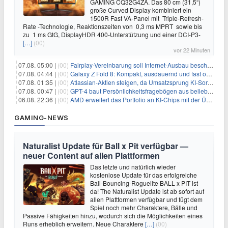
GAMING CQ32G4ZA. Das 80 cm (31,5“)
große Curved Display kombiniert ein
1500R Fast VA-Panel mit Triple-Refresh-
Rate -Technologie, Reaktionszeiten von 0,3 ms MPRT sowie bis
zu 1 ms GtG, DisplayHDR 400-Unterstützung und einer DCI-P3-
[…]
(00)
vor 22 Minuten
07.08. 05:00 |
(00)
Fairplay-Vereinbarung soll Internet-Ausbau beschleunigen
07.08. 04:44 |
(00)
Galaxy Z Fold 8: Kompakt, ausdauernd und fast ohne Falte
07.08. 01:35 |
(00)
Atlassian-Aktien steigen, da Umsatzsprung KI-Sorgen dämpft
07.08. 00:47 |
(00)
GPT-4 baut Persönlichkeitsfragebögen aus beliebigen Texten und sagt Antworten voraus
06.08. 22:36 |
(00)
AMD erweitert das Portfolio an KI-Chips mit der Übernahme von Taalas
GAMING-NEWS
Naturalist Update für Ball x Pit verfügbar —
neuer Content auf allen Plattformen
Das letzte und natürlich wieder
kostenlose Update für das erfolgreiche
Ball-Bouncing-Roguelite BALL x PIT ist
da! The Naturalist Update ist ab sofort auf
allen Plattformen verfügbar und fügt dem
Spiel noch mehr Charaktere, Bälle und
Passive Fähigkeiten hinzu, wodurch sich die Möglichkeiten eines
Runs erheblich erweitern. Neue Charaktere
[…]
(00)