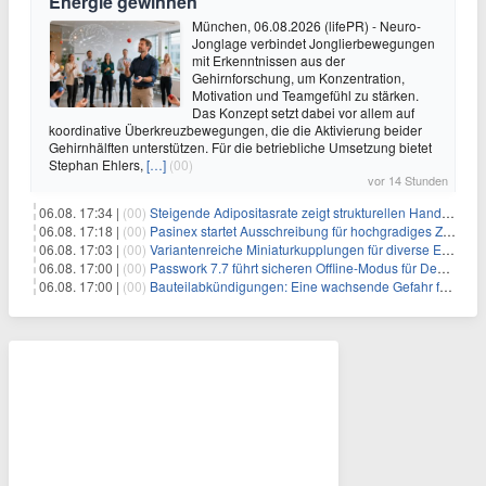
Energie gewinnen
München, 06.08.2026 (lifePR) - Neuro-
Jonglage verbindet Jonglierbewegungen
mit Erkenntnissen aus der
Gehirnforschung, um Konzentration,
Motivation und Teamgefühl zu stärken.
Das Konzept setzt dabei vor allem auf
koordinative Überkreuzbewegungen, die die Aktivierung beider
Gehirnhälften unterstützen. Für die betriebliche Umsetzung bietet
Stephan Ehlers,
[…]
(00)
vor 14 Stunden
06.08. 17:34 |
(00)
Steigende Adipositasrate zeigt strukturellen Handlungsbedarf bei der Ernährung schulpflichtiger Kinder
06.08. 17:18 |
(00)
Pasinex startet Ausschreibung für hochgradiges Zinksulfidkonzentrat mit Germanium- und Silbergehalten und stellt ein Betriebsupdate bereit
06.08. 17:03 |
(00)
Variantenreiche Miniaturkupplungen für diverse Einsatzbereiche
06.08. 17:00 |
(00)
Passwork 7.7 führt sicheren Offline-Modus für Desktop- und Mobile-Apps ein
06.08. 17:00 |
(00)
Bauteilabkündigungen: Eine wachsende Gefahr für industrielle Elektroniksysteme