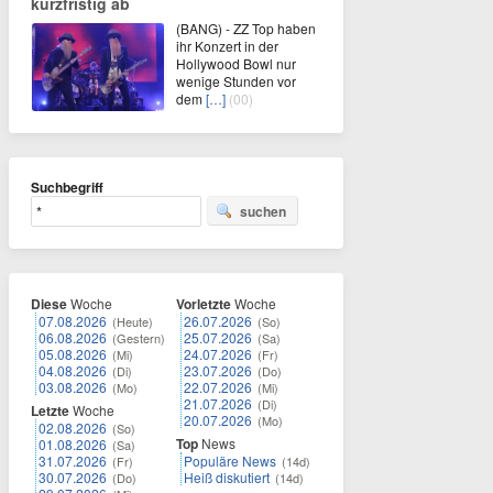
kurzfristig ab
(BANG) - ZZ Top haben
ihr Konzert in der
Hollywood Bowl nur
wenige Stunden vor
dem
[…]
(00)
Suchbegriff
suchen
Diese
Woche
Vorletzte
Woche
07.08.2026
26.07.2026
(Heute)
(So)
06.08.2026
25.07.2026
(Gestern)
(Sa)
05.08.2026
24.07.2026
(Mi)
(Fr)
04.08.2026
23.07.2026
(Di)
(Do)
03.08.2026
22.07.2026
(Mo)
(Mi)
21.07.2026
(Di)
Letzte
Woche
20.07.2026
(Mo)
02.08.2026
(So)
Top
News
01.08.2026
(Sa)
31.07.2026
Populäre News
(Fr)
(14d)
30.07.2026
Heiß diskutiert
(Do)
(14d)