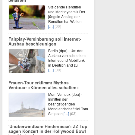
belasten
Steigende Renditen
und Marktdynamik Der
jüngste Anstieg der
Renditen hat Wellen
[…]
(00)
Fairplay-Vereinbarung soll Internet-
Ausbau beschleunigen
Berlin (dpa) - Um den
Ausbau von schnellem
Internet und Mobilfunk
in Deutschland zu
[…]
(00)
Frauen-Tour erklimmt Mythos
Ventoux: «Können alles schaffen»
Mont Ventoux (dpa) -
Inmitten der
beängstigenden
Mondlandschaft fiel Tom
Simpson
[…]
(03)
'Unüberwindbare Hindernisse': ZZ Top
sagen Konzert in der Hollywood Bowl