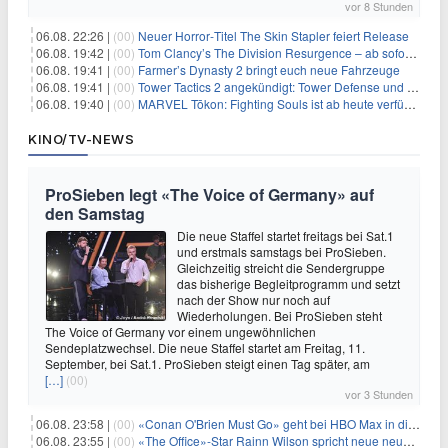
vor 8 Stunden
06.08. 22:26 |
(00)
Neuer Horror‑Titel The Skin Stapler feiert Release
06.08. 19:42 |
(00)
Tom Clancy’s The Division Resurgence – ab sofort für euch verfügbar
06.08. 19:41 |
(00)
Farmer’s Dynasty 2 bringt euch neue Fahrzeuge
06.08. 19:41 |
(00)
Tower Tactics 2 angekündigt: Tower Defense und Deckbuilding Kombo kehrt zurück
06.08. 19:40 |
(00)
MARVEL Tōkon: Fighting Souls ist ab heute verfügbar
KINO/TV-NEWS
ProSieben legt «The Voice of Germany» auf
den Samstag
Die neue Staffel startet freitags bei Sat.1
und erstmals samstags bei ProSieben.
Gleichzeitig streicht die Sendergruppe
das bisherige Begleitprogramm und setzt
nach der Show nur noch auf
Wiederholungen. Bei ProSieben steht
The Voice of Germany vor einem ungewöhnlichen
Sendeplatzwechsel. Die neue Staffel startet am Freitag, 11.
September, bei Sat.1. ProSieben steigt einen Tag später, am
[…]
(00)
vor 3 Stunden
06.08. 23:58 |
(00)
«Conan O'Brien Must Go» geht bei HBO Max in die dritte Runde
06.08. 23:55 |
(00)
«The Office»-Star Rainn Wilson spricht neue neuseeländische Serie «Settling»