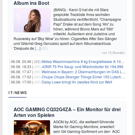
Album ins Boot
(BANG) - Karol G hat die mit Stars
gespickte Trackliste ihres sechsten
Studioalbums veröffentlicht. "Champagne
Papi" Drake ist auf dem Song 'Ahí' zu
hören, während Bruno Mars auf 'Still'
mitwirkt. Außerdem sind Judeline und
Rusowsky auf 'Bby Wow' zu hören. Cigarettes After Sex-Sänger
und Gitarrist Greg Gonzalez spielt auf dem Albumabschluss
'Después de
[…]
(00)
vor 13 Stunden
06.08. 20:46 |
(02)
Midea Waschmaschine 8 kg Energieklasse A-10% 1400 U/Min für 289,97€
06.08. 18:33 |
(00)
JONR T5 Pro Saug- und Wischroboter für 194,99€
06.08. 17:47 |
(00)
Wellness in Bayern: 2 Übernachtungen im DAS LUDWIG Sports Resort inkl. HP + Wellness ab 174€ p.P.
06.08. 17:02 |
(00)
Chupa Chups Stranger Things Eimer 150 Lutscher für 21,95€
06.08. 17:00 |
(00)
Daisy Lowe bringt ihr zweites Kind zur Welt
IT-NEWS
AOC GAMING CQ32G4ZA – Ein Monitor für drei
Arten von Spielen
AGON by AOC, die weltweit führende
Marke für Gaming-Monitore, erweitert
sein G4-Gaming-Sortiment um den AOC