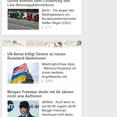
Grüne streiten über Lockerung des
Lkw-Sonntagsfahrverbots
Berlin - Die wegen des
Niedrigwassers von
Bundesverkehrsminister
Steffen Bilger (CDU)
[…]
(00)
US-Senat billigt Gesetz zu neuen
Russland-Sanktionen
Washington/Kiew (dpa)
- Während Russland mit
immer weiteren
Angriffswellen die
[…]
(03)
Morgan Freeman denkt mit 89 Jahren
nicht ans Aufhören
(BANG) - Auch wenn er
auf die 90 zugeht, denkt
Morgan Freeman
überhaupt nicht daran,