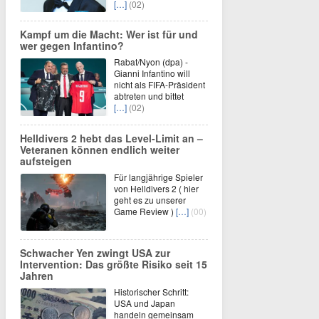
[…]
(02)
Kampf um die Macht: Wer ist für und
wer gegen Infantino?
Rabat/Nyon (dpa) -
Gianni Infantino will
nicht als FIFA-Präsident
abtreten und bittet
[…]
(02)
Helldivers 2 hebt das Level-Limit an –
Veteranen können endlich weiter
aufsteigen
Für langjährige Spieler
von Helldivers 2 ( hier
geht es zu unserer
Game Review )
[…]
(00)
Schwacher Yen zwingt USA zur
Intervention: Das größte Risiko seit 15
Jahren
Historischer Schritt:
USA und Japan
handeln gemeinsam