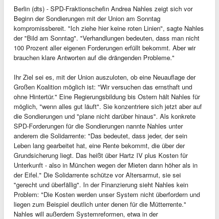
Berlin (dts) - SPD-Fraktionschefin Andrea Nahles zeigt sich vor
Beginn der Sondierungen mit der Union am Sonntag
kompromissbereit. "Ich ziehe hier keine roten Linien", sagte Nahles
der "Bild am Sonntag". "Verhandlungen bedeuten, dass man nicht
100 Prozent aller eigenen Forderungen erfüllt bekommt. Aber wir
brauchen klare Antworten auf die drängenden Probleme."
Ihr Ziel sei es, mit der Union auszuloten, ob eine Neuauflage der
Großen Koalition möglich ist: "Wir versuchen das ernsthaft und
ohne Hintertür." Eine Regierungsbildung bis Ostern hält Nahles für
möglich, "wenn alles gut läuft". Sie konzentriere sich jetzt aber auf
die Sondierungen und "plane nicht darüber hinaus". Als konkrete
SPD-Forderungen für die Sondierungen nannte Nahles unter
anderem die Solidarrente: "Das bedeutet, dass jeder, der sein
Leben lang gearbeitet hat, eine Rente bekommt, die über der
Grundsicherung liegt. Das heißt über Hartz IV plus Kosten für
Unterkunft - also in München wegen der Mieten dann höher als in
der Eifel." Die Solidarrente schütze vor Altersarmut, sie sei
"gerecht und überfällig". In der Finanzierung sieht Nahles kein
Problem: "Die Kosten werden unser System nicht überfordern und
liegen zum Beispiel deutlich unter denen für die Mütterrente."
Nahles will außerdem Systemreformen, etwa in der