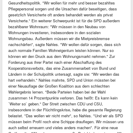
Gesundheitspolitik. "Wir wollen für mehr und besser bezahltes
Pflegepersonal sorgen und die Ursachen dafür beseitigen, dass
gesetzlich Versicherte oft anders behandelt werden als privat
Versicherte." Ein weiterer Schwerpunkt ist für die SPD außerdem
bezahlbarer Wohnraum: "Wir müssen in den Neubau von
Wohnungen investieren, insbesondere in den sozialen
Wohnungsbau. Außerdem müssen wir die Mietpreisbremse
nachschärfen", sagte Nahles. "Wir wollen dafür sorgen, dass sich
auch normale Familien Wohneigentum leisten können. Nur so
können wir den Druck aus dem Wohnungsmarkt nehmen." Zur
Forderung aus ihrer Partei nach einer Abschaffung des
Kooperationsverbots, das eine Zusammenarbeit von Bund und
Ländern in der Schulpolitik untersagt, sagte sie: "Wir werden das
hart verhandeln." Nahles mahnte, SPD und Union müssten bei
einer Neuauflage der Großen Koalition aus dem schlechten
Wahlergebnis lernen. "Beide Parteien haben bei der Wahl
zusammen 14 Prozentpunkte verloren. Das heißt: Es kann kein
`Weiter so` geben." Der Streit zwischen CDU und CSU,
insbesondere in der Flüchtlingskrise, habe die gesamte Regierung
belastet. "Das wollen wir nicht mehr", so Nahles. "Und wir als SPD
müssen beim Profil noch eine Schippe drauflegen. Wir müssen uns
auch selbst erneuern und vieles anders machen". Für eine neue