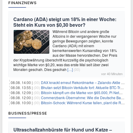
FINANZNEWS
Cardano (ADA) steigt um 18% in einer Woche:
Steht ein Kurs von $0,30 bevor?
Während Bitcoin und andere große
Altcoins in der vergangenen Woche nur
geringe Bewegungen zeigten, konnte
Cardano (ADA) mit einem
bemerkenswerten Kursanstieg von 18%
aus der Masse hervorstechen. Der Preis
der Kryptowährung überschritt kurzzeitig die psychologisch
wichtige Marke von $0,20, was das erste Mal seit über zwei
Monaten geschah. Dies geschah
[…]
(00)
vor 40 Minuten
08.08. 14:00 |
(00)
DAX knackt erneut Rekordmarke – Zalando-Aktie crasht nach Quartalszahlen
08.08. 13:55 |
(00)
Bhutan setzt Bitcoin-Verkäufe fort: Aktuelle BTC-Transaktionen
08.08. 12:09 |
(00)
Bitcoin kämpft um die Marke von $65.000, Pi Network gewinnt an Unterstützung
08.08. 12:00 |
(00)
Commerzbank-Übernahme: Wie die Deutsche Bank im Schatten zum großen Gewinner wird
08.08. 10:00 |
(00)
Bitcoin-Schock: Während Kurse fallen, plant die Regierung die Steuer-Bombe
BUSINESS/PRESSE
Ultraschallzahnbürste für Hund und Katze –