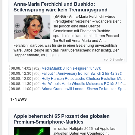
Anna-Maria Ferchichi und Bushido:
Seitensprung wäre kein Trennungsgrund
(BANG) - Anna-Maria Ferchichi würde
Fremdgehen verzeihen – woanders zieht
sie jedoch eine klare Grenze.
Gemeinsam mit Ehemann Bushido
sprach die Influencerin in ihrem Podcast
'Im Bett mit Anna-Maria und Anis
Ferchichi' darüber, was für sie in einer Beziehung unverzeihlich
wäre. Dabei zeigte sich das Paar überraschend nachsichtig. Der
Rapper erklärte, es
[…]
(00)
vor 5 Stunden
08.08. 14:02 |
(02)
MediaMarkt: 3 Tonie-Figuren für 37€
08.08. 12:30 |
(00)
Fallout 4: Anniversary Edition Switch 2 für 42,39€
08.08. 12:00 |
(00)
Helly Hansen Reisetasche Chelsea Evolution MID 54L für 29,99€
08.08. 11:30 |
(00)
Hot Wheels Mario Wheelie Motocross RC für 34,99€
08.08. 11:00 |
(00)
Ariana Grande will London-Shows für Konzert-Special filmen
IT-NEWS
Apple beherrscht 65 Prozent des globalen
Premium-Smartphone-Marktes
Im ersten Halbjahr 2026 hat Apple laut
aktuellen Daten von Counterpoint