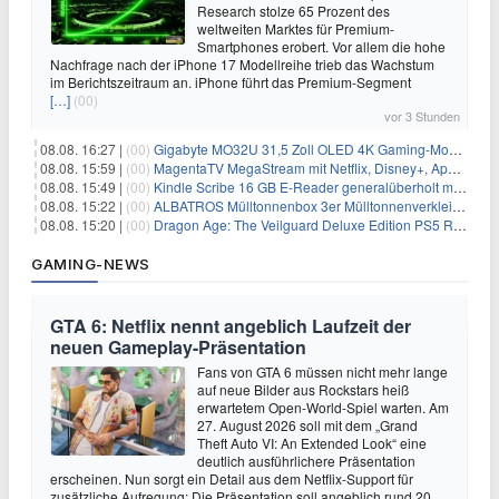
Research stolze 65 Prozent des
weltweiten Marktes für Premium-
Smartphones erobert. Vor allem die hohe
Nachfrage nach der iPhone 17 Modellreihe trieb das Wachstum
im Berichtszeitraum an. iPhone führt das Premium-Segment
[…]
(00)
vor 3 Stunden
08.08. 16:27 |
(00)
Gigabyte MO32U 31,5 Zoll OLED 4K Gaming-Monitor für 549€
08.08. 15:59 |
(00)
MagentaTV MegaStream mit Netflix, Disney+, Apple TV+ & RTL+ für 30€/Monat (effektiv 20,83€/Monat)
08.08. 15:49 |
(00)
Kindle Scribe 16 GB E-Reader generalüberholt mit Eingabestift für 197,99€
08.08. 15:22 |
(00)
ALBATROS Mülltonnenbox 3er Mülltonnenverkleidung aus Metall für 577,15€
08.08. 15:20 |
(00)
Dragon Age: The Veilguard Deluxe Edition PS5 Rollenspiel für 13,76€
GAMING-NEWS
GTA 6: Netflix nennt angeblich Laufzeit der
neuen Gameplay-Präsentation
Fans von GTA 6 müssen nicht mehr lange
auf neue Bilder aus Rockstars heiß
erwartetem Open-World-Spiel warten. Am
27. August 2026 soll mit dem „Grand
Theft Auto VI: An Extended Look“ eine
deutlich ausführlichere Präsentation
erscheinen. Nun sorgt ein Detail aus dem Netflix-Support für
zusätzliche Aufregung: Die Präsentation soll angeblich rund 20