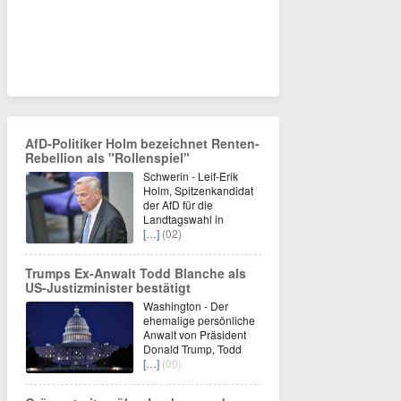
AfD-Politiker Holm bezeichnet Renten-
Rebellion als "Rollenspiel"
Schwerin - Leif-Erik
Holm, Spitzenkandidat
der AfD für die
Landtagswahl in
[…]
(02)
Trumps Ex-Anwalt Todd Blanche als
US-Justizminister bestätigt
Washington - Der
ehemalige persönliche
Anwalt von Präsident
Donald Trump, Todd
[…]
(00)