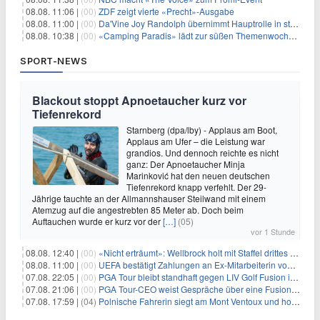
08.08. 11:06 |
(00)
ZDF zeigt vierte «Precht»-Ausgabe
08.08. 11:00 |
(00)
Da'Vine Joy Randolph übernimmt Hauptrolle in starbesetzter schwarzer Komödie
08.08. 10:38 |
(00)
«Camping Paradis» lädt zur süßen Themenwoche ein
SPORT-NEWS
Blackout stoppt Apnoetaucher kurz vor
Tiefenrekord
Starnberg (dpa/lby) - Applaus am Boot,
Applaus am Ufer – die Leistung war
grandios. Und dennoch reichte es nicht
ganz: Der Apnoetaucher Minja
Marinković hat den neuen deutschen
Tiefenrekord knapp verfehlt. Der 29-
Jährige tauchte an der Allmannshauser Steilwand mit einem
Atemzug auf die angestrebten 85 Meter ab. Doch beim
Auftauchen wurde er kurz vor der
[…]
(05)
vor 1 Stunde
08.08. 12:40 |
(00)
«Nicht erträumt»: Wellbrock holt mit Staffel drittes EM-Gold
08.08. 11:00 |
(00)
UEFA bestätigt Zahlungen an Ex-Mitarbeiterin von Infantino
07.08. 22:05 |
(00)
PGA Tour bleibt standhaft gegen LIV Golf Fusion in einem sich wandelnden Sportumfeld
07.08. 21:06 |
(00)
PGA Tour-CEO weist Gespräche über eine Fusion mit LIV Golf zurück und bekräftigt die Wettbewerbslandschaft
07.08. 17:59 |
(04)
Polnische Fahrerin siegt am Mont Ventoux und holt Tour-Gelb