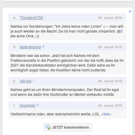
Thorsten0709
4
06. Januar 2018
Nahles vor Sondierungen: "Ich ziehe keine roten Linien" <--- man will
ja auch wieder an die Macht. Da ist man nicht gerade zimperlich. @
2
die arme Oma ;-))
tastenkoenig
3
06. Januar 2018
Ministerin war sie schon. Jetzt hat sich Nahles mit dem
Fraktionsvorsitz in die Position gebracht, von der sie hofft, dass sie ihr
2021 die Kanzlerkandidatur ermöglichen wird. Dafür wäre es ihr
womöglich sogar lieber, die Koalition käme nicht zustande.
jub-jub
2
06. Januar 2018
Nahles geht es um Ihren Ministerinnenposten. Der Rest ist ihr egal
und wenn sie dafür ihre Großmutter an Merkel verkaufen müßte.
knueppel
1
06. Januar 2018
Vielleicht keine roten, aber wahrscheinlich weiße. LOL.
<link>
JETZT kommentieren