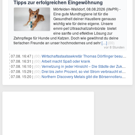
Tipps zur erfolgreichen Eingewöhnung
Mörfelden-Walldorf, 08.08.2026 (lifePR) -
Eine gute Mundhygiene ist für die
Gesundheit deiner Haustiere genauso
wichtig wie für deine eigene. Unsere
emmi-pet Ultraschallzahnbürste bietet
eine sanfte und effektive Lösung zur
Zahnpflege für Hunde und Katzen. Doch wie gewöhnst du deine
tierischen Freunde an unser hochmodernes und sehr
[…]
(00)
vor 8 Stunden
07.08. 16:47 |
(00)
Wirtschaftsstaatssekretär Thomas Dörflinger besucht Handwerksbetrieb im Kammerbezirk Freiburg
07.08. 16:31 |
(00)
Arbeit macht Spaß oder krank
07.08. 16:10 |
(00)
Vernetzung in jeder Hinsicht – Die Städte der Zukunft sind grün-blau
07.08. 15:29 |
(00)
Drei bis zehn Prozent, so viel Strom verbraucht ein Aufzug im Gebäude
07.08. 15:20 |
(00)
Northern Discovery Metals gibt die Börsennotierung an der Frankfurter Wertpapierbörse bekannt