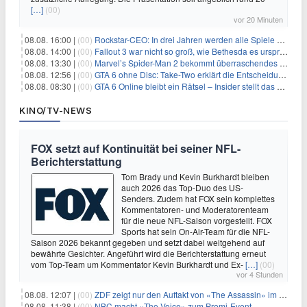
[…]
(00)
vor 20 Minuten
08.08. 16:00 |
(00)
Rockstar-CEO: In drei Jahren werden alle Spiele gestreamt
08.08. 14:00 |
(00)
Fallout 3 war nicht so groß, wie Bethesda es ursprünglich wollte
08.08. 13:30 |
(00)
Marvel’s Spider-Man 2 bekommt überraschendes PS5-Update mit gewünschter Komfortfunktion
08.08. 12:56 |
(00)
GTA 6 ohne Disc: Take-Two erklärt die Entscheidung für Download-Codes
08.08. 08:30 |
(00)
GTA 6 Online bleibt ein Rätsel – Insider stellt das neue Gerücht klar
KINO/TV-NEWS
FOX setzt auf Kontinuität bei seiner NFL-
Berichterstattung
Tom Brady und Kevin Burkhardt bleiben
auch 2026 das Top-Duo des US-
Senders. Zudem hat FOX sein komplettes
Kommentatoren- und Moderatorenteam
für die neue NFL-Saison vorgestellt. FOX
Sports hat sein On-Air-Team für die NFL-
Saison 2026 bekannt gegeben und setzt dabei weitgehend auf
bewährte Gesichter. Angeführt wird die Berichterstattung erneut
vom Top-Team um Kommentator Kevin Burkhardt und Ex-
[…]
(00)
vor 4 Stunden
08.08. 12:07 |
(00)
ZDF zeigt nur den Auftakt von «The Assassin» im Fernsehen
08.08. 11:38 |
(00)
NBC macht «The Voice» zum Promi-Event