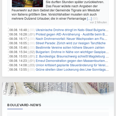
Sie durften Stunden später zurückkehren.
Das Feuer wütete nach Angaben der
Feuerwehr auf dem Gebiet der Gemeinde Tignale am Westufer
von Italiens größtem See. Vorsichtshalber mussten sich auch
mehrere Dutzend Urlauber, die in einer Ferienanlage
[…]
(00)
vor 2 Minuten
08.08. 16:48 |
(00)
Ukrainische Drohne dringt im Nato-Staat Bulgarien ein
08.08. 16:28 |
(01)
Protest gegen AfD-Annäherung - Austritte beim BSW Sachsen-Anhalt
08.08. 16:17 |
(00)
Nach Drohnenvorfall: Neuer Wachposten am Flughafen
08.08. 16:05 |
(00)
Street Parade: Zürich wird zur riesigen Tanzfläche
08.08. 15:46 |
(00)
Bestimmte Vereine sollen höhere Steuern zahlen
08.08. 15:34 |
(02)
Bulgarien: Drohne in Nähe von wichtiger Gaspipeline explodiert
08.08. 15:03 |
(01)
2. Bundesliga: Braunschweig schießt Magdeburg ab
08.08. 14:23 |
(01)
Erneut Demonstration gegen den Massentourismus auf Mallorca
08.08. 14:08 |
(03)
Union kritisiert geplante Steueränderung für Vereine
08.08. 13:55 |
(00)
Grüne streiten über Lockerung des Lkw-Sonntagsfahrverbots
BOULEVARD-NEWS