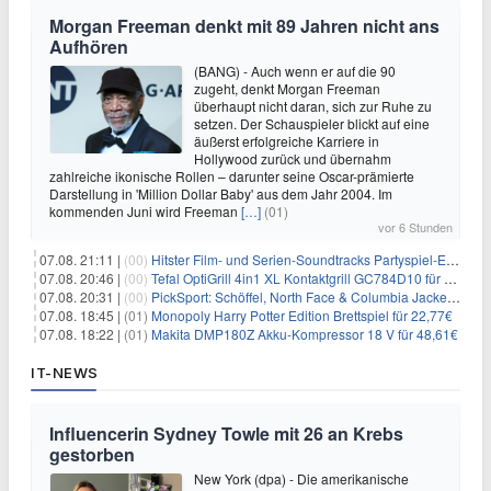
Morgan Freeman denkt mit 89 Jahren nicht ans
Aufhören
(BANG) - Auch wenn er auf die 90
zugeht, denkt Morgan Freeman
überhaupt nicht daran, sich zur Ruhe zu
setzen. Der Schauspieler blickt auf eine
äußerst erfolgreiche Karriere in
Hollywood zurück und übernahm
zahlreiche ikonische Rollen – darunter seine Oscar-prämierte
Darstellung in 'Million Dollar Baby' aus dem Jahr 2004. Im
kommenden Juni wird Freeman
[…]
(01)
vor 6 Stunden
07.08. 21:11 |
(00)
Hitster Film- und Serien-Soundtracks Partyspiel-Erweiterung für 6,99€
07.08. 20:46 |
(00)
Tefal OptiGrill 4in1 XL Kontaktgrill GC784D10 für 239,99€
07.08. 20:31 |
(00)
PickSport: Schöffel, North Face & Columbia Jacken ab 39,60€
07.08. 18:45 |
(01)
Monopoly Harry Potter Edition Brettspiel für 22,77€
07.08. 18:22 |
(01)
Makita DMP180Z Akku-Kompressor 18 V für 48,61€
IT-NEWS
Influencerin Sydney Towle mit 26 an Krebs
gestorben
New York (dpa) - Die amerikanische