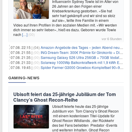
Influencerin Sydney Towle ist im Alter von
26 Jahren an den Folgen einer
Krebserkrankung gestorben. «Sie hat
sehr hart gekämpft und wir sind so stolz
auf sie», teilte ihre Familie in einem
Video auf ihren Profilen in den sozialen Medien mit. «Wir werden
dich immer so sehr lieben», hieß es dazu. Geboren wurde Towle
nach
[…]
(00)
vor 6 Stunden
07.08. 22:15 |
(04)
Amazon-Angebote des Tages – jeden Abend neue Deals zum Stöbern
07.08. 21:55 |
(00)
ING Dream-Team: 300€ Prämie für Girokonto + Direkt-Depot
07.08. 21:35 |
(00)
Samsung Galaxy S26 Ultra 256GB + 70GB Vodafone-Netz für 34,99€/Monat (effektiv 4,74€/Monat)
07.08. 21:33 |
(00)
Solarway 1000Wp Balkonkraftwerk mit 1,9 kWh EcoFlow-Speicher für 719€ + 30€ Filial-Gutschein
07.08. 19:45 |
(00)
Spider Farmer G3000 Growbox-Komplettset 90×90×180 cm für 379,99€
GAMING-NEWS
Ubisoft feiert das 25-jährige Jubiläum der Tom
Clancy’s Ghost Recon-Reihe
Ubisoft feierte heute das 25-jährige
Jubiläum von Tom Clancy’s Ghost Recon
mit einem kostenlosen Titel-Update für
Ghost Recon Wildlands , der Rückkehr
des bei Fans beliebten Predator -Events
und weiteren Inhalten. Ghost Recon