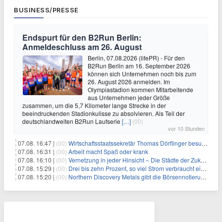
BUSINESS/PRESSE
Endspurt für den B2Run Berlin:
Anmeldeschluss am 26. August
Berlin, 07.08.2026 (lifePR) - Für den
B2Run Berlin am 16. September 2026
können sich Unternehmen noch bis zum
26. August 2026 anmelden. Im
Olympiastadion kommen Mitarbeitende
aus Unternehmen jeder Größe
zusammen, um die 5,7 Kilometer lange Strecke in der
beeindruckenden Stadionkulisse zu absolvieren. Als Teil der
deutschlandweiten B2Run Laufserie
[…]
(00)
vor 10 Stunden
07.08. 16:47 |
(00)
Wirtschaftsstaatssekretär Thomas Dörflinger besucht Handwerksbetrieb im Kammerbezirk Freiburg
07.08. 16:31 |
(00)
Arbeit macht Spaß oder krank
07.08. 16:10 |
(00)
Vernetzung in jeder Hinsicht – Die Städte der Zukunft sind grün-blau
07.08. 15:29 |
(00)
Drei bis zehn Prozent, so viel Strom verbraucht ein Aufzug im Gebäude
07.08. 15:20 |
(00)
Northern Discovery Metals gibt die Börsennotierung an der Frankfurter Wertpapierbörse bekannt