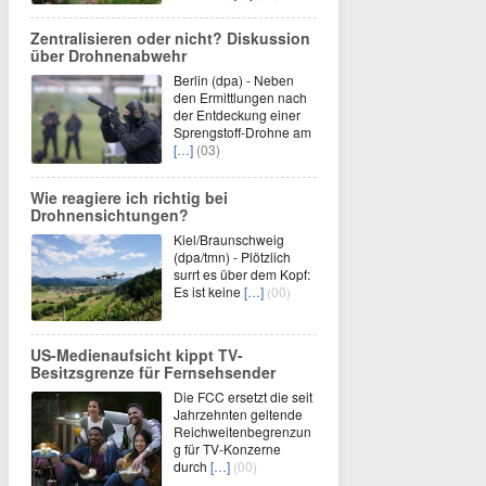
Zentralisieren oder nicht? Diskussion
über Drohnenabwehr
Berlin (dpa) - Neben
den Ermittlungen nach
der Entdeckung einer
Sprengstoff-Drohne am
[…]
(03)
Wie reagiere ich richtig bei
Drohnensichtungen?
Kiel/Braunschweig
(dpa/tmn) - Plötzlich
surrt es über dem Kopf:
Es ist keine
[…]
(00)
US-Medienaufsicht kippt TV-
Besitzsgrenze für Fernsehsender
Die FCC ersetzt die seit
Jahrzehnten geltende
Reichweitenbegrenzun
g für TV-Konzerne
durch
[…]
(00)