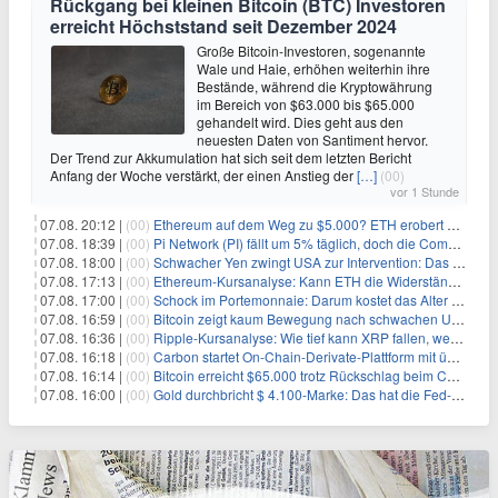
Rückgang bei kleinen Bitcoin (BTC) Investoren
erreicht Höchststand seit Dezember 2024
Große Bitcoin-Investoren, sogenannte
Wale und Haie, erhöhen weiterhin ihre
Bestände, während die Kryptowährung
im Bereich von $63.000 bis $65.000
gehandelt wird. Dies geht aus den
neuesten Daten von Santiment hervor.
Der Trend zur Akkumulation hat sich seit dem letzten Bericht
Anfang der Woche verstärkt, der einen Anstieg der
[…]
(00)
vor 1 Stunde
07.08. 20:12 |
(00)
Ethereum auf dem Weg zu $5.000? ETH erobert wichtige Marke zurück, während Institutionen weiter akkumulieren
07.08. 18:39 |
(00)
Pi Network (PI) fällt um 5% täglich, doch die Community bleibt optimistisch
07.08. 18:00 |
(00)
Schwacher Yen zwingt USA zur Intervention: Das größte Risiko seit 15 Jahren
07.08. 17:13 |
(00)
Ethereum-Kursanalyse: Kann ETH die Widerstände der gleitenden Durchschnitte überwinden?
07.08. 17:00 |
(00)
Schock im Portemonnaie: Darum kostet das Alter deutlich mehr als Sie denken
07.08. 16:59 |
(00)
Bitcoin zeigt kaum Bewegung nach schwachen US-Arbeitsmarktdaten, Fed-Zinserhöhungschancen sinken auf 44%
07.08. 16:36 |
(00)
Ripple-Kursanalyse: Wie tief kann XRP fallen, wenn die $1-Unterstützung am Wochenende verloren geht?
07.08. 16:18 |
(00)
Carbon startet On-Chain-Derivate-Plattform mit über 950 Märkten in einem Konto
07.08. 16:14 |
(00)
Bitcoin erreicht $65.000 trotz Rückschlag beim CLARITY Act und fehlendem US-Iran-Abkommen
07.08. 16:00 |
(00)
Gold durchbricht $ 4.100-Marke: Das hat die Fed-Entscheidung ausgelöst