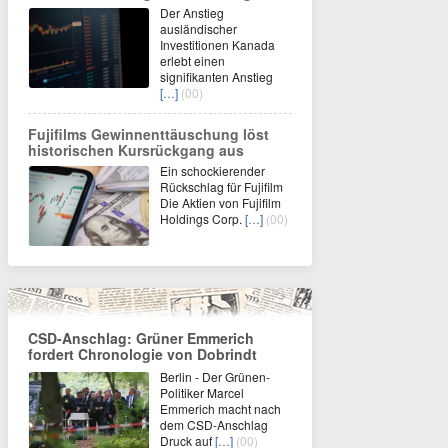
Der Anstieg
ausländischer
Investitionen Kanada
erlebt einen
signifikanten Anstieg
[…]
(00)
Fujifilms Gewinnenttäuschung löst
historischen Kursrückgang aus
Ein schockierender
Rückschlag für Fujifilm
Die Aktien von Fujifilm
Holdings Corp.
[…]
(00)
CSD-Anschlag: Grüner Emmerich
fordert Chronologie von Dobrindt
Berlin - Der Grünen-
Politiker Marcel
Emmerich macht nach
dem CSD-Anschlag
Druck auf
[…]
(00)