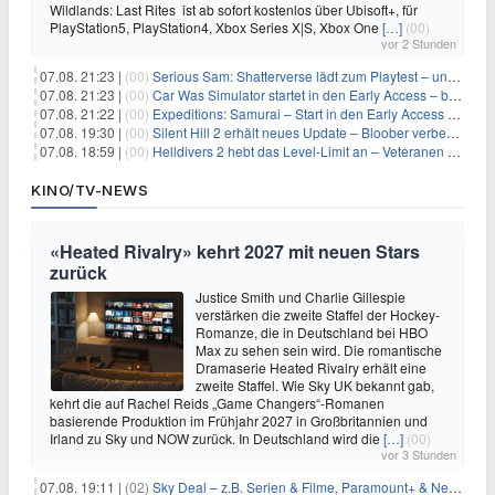
Wildlands: Last Rites ist ab sofort kostenlos über Ubisoft+, für
PlayStation5, PlayStation4, Xbox Series X|S, Xbox One
[…]
(00)
vor 2 Stunden
07.08. 21:23 |
(00)
Serious Sam: Shatterverse lädt zum Playtest – und erscheint schon bald!
07.08. 21:23 |
(00)
Car Was Simulator startet in den Early Access – bald gehts los!
07.08. 21:22 |
(00)
Expeditions: Samurai – Start in den Early Access ab heute im feudalen Japan
07.08. 19:30 |
(00)
Silent Hill 2 erhält neues Update – Bloober verbessert Grafik und Performance
07.08. 18:59 |
(00)
Helldivers 2 hebt das Level-Limit an – Veteranen können endlich weiter aufsteigen
KINO/TV-NEWS
«Heated Rivalry» kehrt 2027 mit neuen Stars
zurück
Justice Smith und Charlie Gillespie
verstärken die zweite Staffel der Hockey-
Romanze, die in Deutschland bei HBO
Max zu sehen sein wird. Die romantische
Dramaserie Heated Rivalry erhält eine
zweite Staffel. Wie Sky UK bekannt gab,
kehrt die auf Rachel Reids „Game Changers“-Romanen
basierende Produktion im Frühjahr 2027 in Großbritannien und
Irland zu Sky und NOW zurück. In Deutschland wird die
[…]
(00)
vor 3 Stunden
07.08. 19:11 |
(02)
Sky Deal – z.B. Serien & Filme, Paramount+ & Netflix für 19,99€/Monat