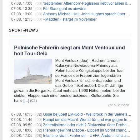
07.08. 17:00 |
(00)
'September Afternoon'-Regisseur liebt vor allem die 'Banalität' in seinen Filmen
07.08. 13:35 |
(00)
Für Starz geht es abwärts
07.08. 13:00 |
(00)
Anthony Michael Hall: John Hughes sprach über eine Fortsetzung von 'The Breakfast Club'
07.08. 12:15 |
(00)
«Madden» startet im November
SPORT-NEWS
Polnische Fahrerin siegt am Mont Ventoux und
holt Tour-Gelb
Mont Ventoux (dpa) - Radrennfahrerin
Katarzyna Niewiadoma-Phinney aus
Polen hat die Königsetappe bei der Tour
de France der Frauen zum legendären
Mont Ventoux für sich entschieden und
das Gelbe Trikot erobert. Die 31-Jährige
gewann die Bergankunft auf mehr als 1.900 Höhenmetern bei der
siebten Etappe nach einer beeindruckenden Kletterpartie. Sie
hatte
[…]
(02)
vor 5 Stunden
07.08. 16:15 |
(02)
Gose bejubelt EM-Gold - Wellbrock in der Seine ausgebremst
07.08. 11:46 |
(00)
Kampf um die Macht: Wer ist für und wer gegen Infantino?
07.08. 09:50 |
(03)
Zentralisieren oder nicht? Diskussion über Drohnenabwehr
06.08. 18:00 |
(02)
Pienaar gewinnt Etappe - Lippert im Sprint chancenlos
06.08. 17:05 |
(08)
Infantino räumt Fehler ein - UEFA: Ändert nichts an Boykott