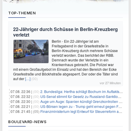
TOP-THEMEN
22-Jähriger durch Schüsse in Berlin-Kreuzberg
verletzt
Berlin - Ein 22-Jähriger ist am
Freitagabend in der Graefestraße in
Berlin-Kreuzberg durch mehrere Schüsse
verletzt worden. Das berichtet der RBB.
Demnach wurde der Verletzte in ein
Krankenhaus gebracht. Die Polizei war
mit einem Großaufgebot im Einsatz und hat den Bereich der Ecke
Graefestraße und Böckhstraße abgesperrt. Der oder die Täter sind
auf der
[…]
(00)
vor 27 Minuten
07.08. 22:36 |
(00)
2. Bundesliga: Hertha schlägt Bochum im Auftaktspiel
07.08. 22:32 |
(00)
US-Senat stimmt für Gesetz zu Russland-Sanktionen
07.08. 22:30 |
(00)
Auge um Auge: Spanien kündigt Grenzkontrollen zu Italien an
07.08. 22:21 |
(00)
US-Börsen legen zu - Trump geht erneut gegen Fed-Gouverneurin vor
07.08. 21:45 |
(05)
Finanzministerium legt Entwurf für Steuerreform ab 2027 vor
BOULEVARD-NEWS