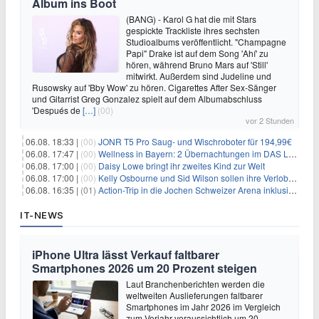
Album ins Boot
(BANG) - Karol G hat die mit Stars
gespickte Trackliste ihres sechsten
Studioalbums veröffentlicht. "Champagne
Papi" Drake ist auf dem Song 'Ahí' zu
hören, während Bruno Mars auf 'Still'
mitwirkt. Außerdem sind Judeline und
Rusowsky auf 'Bby Wow' zu hören. Cigarettes After Sex-Sänger
und Gitarrist Greg Gonzalez spielt auf dem Albumabschluss
'Después de
[…]
(00)
vor 2 Stunden
06.08. 18:33 |
(00)
JONR T5 Pro Saug- und Wischroboter für 194,99€
06.08. 17:47 |
(00)
Wellness in Bayern: 2 Übernachtungen im DAS LUDWIG Sports Resort inkl. HP + Wellness ab 174€ p.P.
06.08. 17:00 |
(00)
Daisy Lowe bringt ihr zweites Kind zur Welt
06.08. 17:00 |
(00)
Kelly Osbourne und Sid Wilson sollen ihre Verlobung gelöst haben
06.08. 16:35 |
(01)
Action-Trip in die Jochen Schweizer Arena inklusive Premium Hotel und Frühstück ab 59€ p.P.
IT-NEWS
iPhone Ultra lässt Verkauf faltbarer
Smartphones 2026 um 20 Prozent steigen
Laut Branchenberichten werden die
weltweiten Auslieferungen faltbarer
Smartphones im Jahr 2026 im Vergleich
zum Vorjahr voraussichtlich um 20