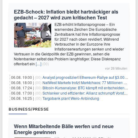
EZB-Schock: Inflation bleibt hartnäckiger als
gedacht – 2027 wird zum kritischen Test
EZB erhöht Inflationsprognose – Ein
warnendes Zeichen Die Europäische
Zentralbank hat ihre Inflationsprognose
für 2027 nach oben revidiert. Während
Verbraucher in der Eurozone ihre
Inflationserwartungen senken und wieder
Vertrauen in die Geldpolitik der EZB gewinnen, sehen die
Notenbanker selbst das Problem langfristiger. Diese Diskrepanz
offenbart ein
[…]
(00)
vor 26 Minuten
06.08. 19:00 |
(00)
Analyst prognostiziert Ethereum-Rallye auf $3.000 nach entscheidendem On-Chain-Ausbruch
06.08. 18:00 |
(00)
NatWest Markets trotzt Marktchaos: 77 Millionen Pfund Gewinn im ersten Halbjahr
06.08. 17:24 |
(00)
Bitcoin-Kursanalyse: BTC kämpft mit entscheidender $65K-Hürde, während sich ein Liquidationscluster aufbaut
06.08. 17:00 |
(00)
Schlanker und effizienter: Allianz schrumpft Vorstand auf 8 Köpfe – das steckt dahinter
06.08. 16:25 |
(00)
Targobank plant Wero-Anbindung
BUSINESS/PRESSE
Wenn Mitarbeitende Bälle werfen und neue
Energie gewinnen