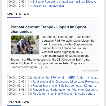
06.08. 12:56 |
(00)
Britische Regierung erlaubt Warner Bros. Discovery-Übernahme
06.08. 12:40 |
(00)
Versant schrumpft weiter
SPORT-NEWS
Pienaar gewinnt Etappe - Lippert im Sprint
chancenlos
Tournon-sur-Rhône (dpa) - Die frühere
deutsche Rad-Meisterin Liane Lippert hat
ihren insgesamt zweiten Etappenerfolg
bei der Tour de France der Frauen
verpasst. Nach hügeligen 153,4
Kilometern zwischen Montbrison und
Tournon-sur-Rhone musste sich die 28-Jährige im Sprint einer
siebenköpfigen Fluchtgruppe bei der sechsten Etappe als
Sechste geschlagen
[…]
(00)
vor 1 Stunde
06.08. 17:05 |
(02)
Infantino räumt Fehler ein - UEFA: Ändert nichts an Boykott
06.08. 16:05 |
(00)
Real-Wechsel fix: Diomande ist Leipzigs Rekordtransfer
06.08. 09:12 |
(01)
Frauen-Tour erklimmt Mythos Ventoux: «Können alles schaffen»
05.08. 18:08 |
(03)
Frauen-Tour: Niedermaier nun Vierte der Gesamtwertung
05.08. 14:12 |
(05)
Figo fordert Infantinos Rücktritt: «Er sollte gehen. Jetzt»
FINANZNEWS