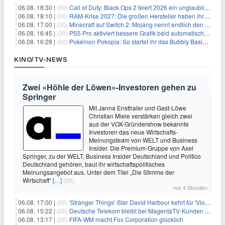
06.08. 18:30 |
(00)
Call of Duty: Black Ops 2 feiert 2026 ein unglaubliches Comeback
06.08. 18:10 |
(00)
RAM-Krise 2027: Die großen Hersteller haben ihre Produktion offenbar schon verkauft
06.08. 17:00 |
(00)
Minecraft auf Switch 2: Mojang nennt endlich den Releasetermin
06.08. 16:45 |
(00)
PS5 Pro aktiviert bessere Grafik bald automatisch, aber das Update ist kleiner als gedacht
06.08. 16:28 |
(00)
Pokémon Pokopia: So startet ihr das Bubbly Basin-DLC
KINO/TV-NEWS
Zwei «Höhle der Löwen»-Investoren gehen zu
Springer
Mit Janna Ensthaler und Gast-Löwe
Christian Miele verstärken gleich zwei
aus der VOX-Gründershow bekannte
Investoren das neue Wirtschafts-
Meinungsteam von WELT und Business
Insider. Die Premium-Gruppe von Axel
Springer, zu der WELT, Business Insider Deutschland und Politico
Deutschland gehören, baut ihr wirtschaftspolitisches
Meinungsangebot aus. Unter dem Titel „Die Stimme der
Wirtschaft“
[…]
(00)
vor 4 Stunden
06.08. 17:00 |
(00)
'Stranger Things'-Star David Harbour kehrt für 'Violent Night 2' zurück – Kristen Bell stößt zur Besetzung
06.08. 15:22 |
(00)
Deutsche Telekom bleibt bei MagentaTV-Kunden vage
06.08. 13:17 |
(00)
FIFA-WM macht Fox Corporation glücklich