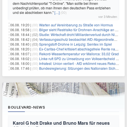
dem Nachrichtenportal "T-Online". "Man sollte bei ihnen
unbedingt prüfen, ob man ihnen den deutschen Pass entziehen
und sie abschieben kann."
[…]
(00)
vor 3 Minuten
06.08. 19:20 |
(00)
Warten auf Vereinbarung zu Straße von Hormus
06.08. 18:58 |
(00)
Bilger sieht Restrisiko für Drohnen-Anschläge an Flughäfen
06.08. 18:44 |
(02)
Studie: Wirtschaft droht Milliardenverlust durch Niedrigwasser
06.08. 18:42 |
(04)
Verfassungsschutz beobachtet AfD-Abgeordneten Nolte
06.08. 18:40 |
(03)
Sprengstoff-Drohne in Leipzig: Semtex im Spiel
06.08. 18:20 |
(00)
Ex-Caritas-Chef kritisiert abschlagsfreie Rente nach 45 Jahren
06.08. 18:07 |
(00)
Rekord-Wassertemperatur vor Mallorca: 33,02 Grad
06.08. 18:02 |
(00)
Linke ruft SPD zu Umsetzung von Volksentscheid auf
06.08. 18:00 |
(00)
Infratest: Union verliert - AfD erklimmt neues Rekordhoch
06.08. 17:46 |
(00)
Bundesregierung: Sitzungen des Nationalen Sicherheitsrates geheim
BOULEVARD-NEWS
Karol G holt Drake und Bruno Mars für neues