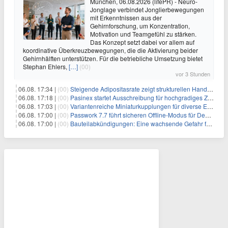
München, 06.08.2026 (lifePR) - Neuro-
Jonglage verbindet Jonglierbewegungen
mit Erkenntnissen aus der
Gehirnforschung, um Konzentration,
Motivation und Teamgefühl zu stärken.
Das Konzept setzt dabei vor allem auf
koordinative Überkreuzbewegungen, die die Aktivierung beider
Gehirnhälften unterstützen. Für die betriebliche Umsetzung bietet
Stephan Ehlers,
[…]
(00)
vor 3 Stunden
06.08. 17:34 |
(00)
Steigende Adipositasrate zeigt strukturellen Handlungsbedarf bei der Ernährung schulpflichtiger Kinder
06.08. 17:18 |
(00)
Pasinex startet Ausschreibung für hochgradiges Zinksulfidkonzentrat mit Germanium- und Silbergehalten und stellt ein Betriebsupdate bereit
06.08. 17:03 |
(00)
Variantenreiche Miniaturkupplungen für diverse Einsatzbereiche
06.08. 17:00 |
(00)
Passwork 7.7 führt sicheren Offline-Modus für Desktop- und Mobile-Apps ein
06.08. 17:00 |
(00)
Bauteilabkündigungen: Eine wachsende Gefahr für industrielle Elektroniksysteme