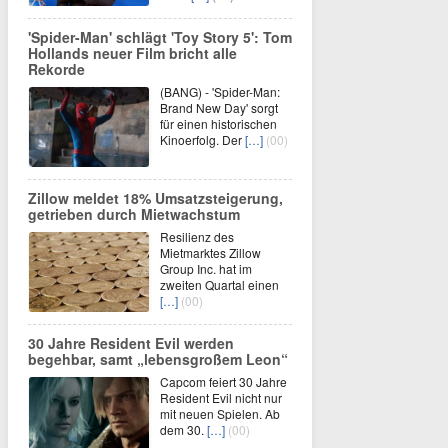
'Spider-Man' schlägt 'Toy Story 5': Tom
Hollands neuer Film bricht alle
Rekorde
(BANG) - 'Spider-Man:
Brand New Day' sorgt
für einen historischen
Kinoerfolg. Der
[…]
(00)
Zillow meldet 18% Umsatzsteigerung,
getrieben durch Mietwachstum
Resilienz des
Mietmarktes Zillow
Group Inc. hat im
zweiten Quartal einen
[…]
(00)
30 Jahre Resident Evil werden
begehbar, samt „lebensgroßem Leon“
Capcom feiert 30 Jahre
Resident Evil nicht nur
mit neuen Spielen. Ab
dem 30.
[…]
(00)