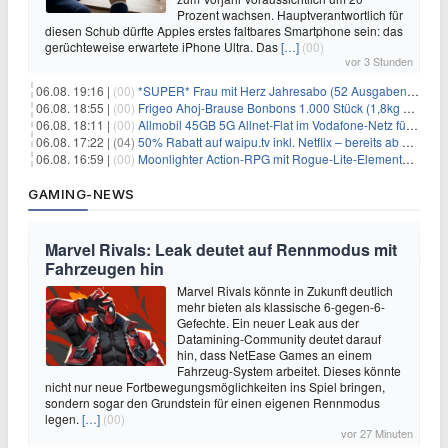
Prozent wachsen. Hauptverantwortlich für
diesen Schub dürfte Apples erstes faltbares Smartphone sein: das
gerüchteweise erwartete iPhone Ultra. Das
[…]
(00)
vor 3 Stunden
06.08. 19:16 |
(00)
*SUPER* Frau mit Herz Jahresabo (52 Ausgaben) für 161,40€ + bis zu 150€ Prämie
06.08. 18:55 |
(00)
Frigeo Ahoj-Brause Bonbons 1.000 Stück (1,8kg Eimer) für 6,29€
06.08. 18:11 |
(00)
Allmobil 45GB 5G Allnet-Flat im Vodafone-Netz für eff. 5,91€/Monat dank 50€ Wechselbonus + 0€ AG
06.08. 17:22 |
(04)
50% Rabatt auf waipu.tv inkl. Netflix – bereits ab 9€/Monat (statt 17,99€)
06.08. 16:59 |
(00)
Moonlighter Action-RPG mit Rogue-Lite-Elementen kostenlos bei Steam
GAMING-NEWS
Marvel Rivals: Leak deutet auf Rennmodus mit
Fahrzeugen hin
Marvel Rivals könnte in Zukunft deutlich
mehr bieten als klassische 6-gegen-6-
Gefechte. Ein neuer Leak aus der
Datamining-Community deutet darauf
hin, dass NetEase Games an einem
Fahrzeug-System arbeitet. Dieses könnte
nicht nur neue Fortbewegungsmöglichkeiten ins Spiel bringen,
sondern sogar den Grundstein für einen eigenen Rennmodus
legen.
[…]
(00)
vor 27 Minuten