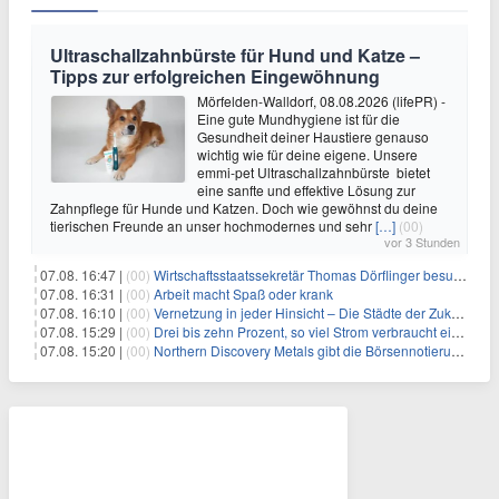
Ultraschallzahnbürste für Hund und Katze –
Tipps zur erfolgreichen Eingewöhnung
Mörfelden-Walldorf, 08.08.2026 (lifePR) -
Eine gute Mundhygiene ist für die
Gesundheit deiner Haustiere genauso
wichtig wie für deine eigene. Unsere
emmi-pet Ultraschallzahnbürste bietet
eine sanfte und effektive Lösung zur
Zahnpflege für Hunde und Katzen. Doch wie gewöhnst du deine
tierischen Freunde an unser hochmodernes und sehr
[…]
(00)
vor 3 Stunden
07.08. 16:47 |
(00)
Wirtschaftsstaatssekretär Thomas Dörflinger besucht Handwerksbetrieb im Kammerbezirk Freiburg
07.08. 16:31 |
(00)
Arbeit macht Spaß oder krank
07.08. 16:10 |
(00)
Vernetzung in jeder Hinsicht – Die Städte der Zukunft sind grün-blau
07.08. 15:29 |
(00)
Drei bis zehn Prozent, so viel Strom verbraucht ein Aufzug im Gebäude
07.08. 15:20 |
(00)
Northern Discovery Metals gibt die Börsennotierung an der Frankfurter Wertpapierbörse bekannt