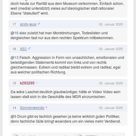
doch heute zur Rarität aus dem Museum verkommen. Einfach schon,
weil (medial unterstützt) vieles auf ideologischer statt rationaler
Ebene "diskutiert" wird.
andy-wue
17
02. Januar 2020
@
16
also zuletzt hat man Morddrohungen, Todeslisten und
dergleichen fast nur aus dem rechten Spektrum mitbekommen.
AS1
16
02. Januar 2020
@
13
Falsch. Aggression in Form von unsachlichen, emotionalen und
beleidigenden Statements kommt von links und von rechts
gleichermassen. Extrem und radikal bleibt extrem und radikal, egal
aus welcher politischen Richtung.
k293295
15
02. Januar 2020
Da wäre Laschet deutlich glaubwürdiger, hätte er Video Video sein
lassen statt sich in die Geschäfte des WDR einzumischen.
Sonnenwende
14
02. Januar 2020
@
9
Drum gibt es fachlich gesehen ja keine wirklich guten Politiker,
denn fachliche Güte bringt woanders um ein vieles mehr Verdienst.