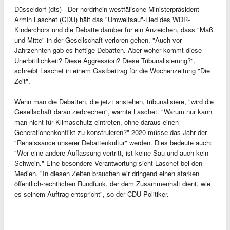
Düsseldorf (dts) - Der nordrhein-westfälische Ministerpräsident
Armin Laschet (CDU) hält das "Umweltsau"-Lied des WDR-
Kinderchors und die Debatte darüber für ein Anzeichen, dass "Maß
und Mitte" in der Gesellschaft verloren gehen. "Auch vor
Jahrzehnten gab es heftige Debatten. Aber woher kommt diese
Unerbittlichkeit? Diese Aggression? Diese Tribunalisierung?",
schreibt Laschet in einem Gastbeitrag für die Wochenzeitung "Die
Zeit".
Wenn man die Debatten, die jetzt anstehen, tribunalisiere, "wird die
Gesellschaft daran zerbrechen", warnte Laschet. "Warum nur kann
man nicht für Klimaschutz eintreten, ohne daraus einen
Generationenkonflikt zu konstruieren?" 2020 müsse das Jahr der
"Renaissance unserer Debattenkultur" werden. Dies bedeute auch:
"Wer eine andere Auffassung vertritt, ist keine Sau und auch kein
Schwein." Eine besondere Verantwortung sieht Laschet bei den
Medien. "In diesen Zeiten brauchen wir dringend einen starken
öffentlich-rechtlichen Rundfunk, der dem Zusammenhalt dient, wie
es seinem Auftrag entspricht", so der CDU-Politiker.