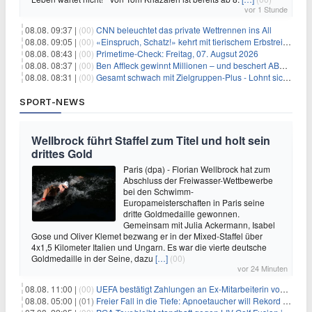
vor 1 Stunde
08.08. 09:37 |
(00)
CNN beleuchtet das private Wettrennen ins All
08.08. 09:05 |
(00)
«Einspruch, Schatz!» kehrt mit tierischem Erbstreit zurück
08.08. 08:43 |
(00)
Primetime-Check: Freitag, 07. Augsut 2026
08.08. 08:37 |
(00)
Ben Affleck gewinnt Millionen – und beschert ABC Top-Quoten
08.08. 08:31 |
(00)
Gesamt schwach mit Zielgruppen-Plus - Lohnt sich First Dates Hotel doch?
SPORT-NEWS
Wellbrock führt Staffel zum Titel und holt sein
drittes Gold
Paris (dpa) - Florian Wellbrock hat zum
Abschluss der Freiwasser-Wettbewerbe
bei den Schwimm-
Europameisterschaften in Paris seine
dritte Goldmedaille gewonnen.
Gemeinsam mit Julia Ackermann, Isabel
Gose und Oliver Klemet bezwang er in der Mixed-Staffel über
4x1,5 Kilometer Italien und Ungarn. Es war die vierte deutsche
Goldmedaille in der Seine, dazu
[…]
(00)
vor 24 Minuten
08.08. 11:00 |
(00)
UEFA bestätigt Zahlungen an Ex-Mitarbeiterin von Infantino
08.08. 05:00 |
(01)
Freier Fall in die Tiefe: Apnoetaucher will Rekord brechen