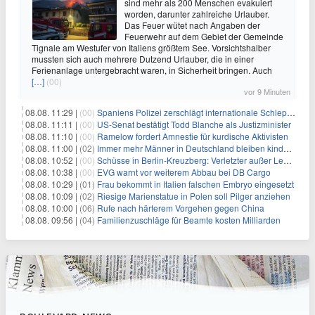
sind mehr als 200 Menschen evakuiert
worden, darunter zahlreiche Urlauber.
Das Feuer wütet nach Angaben der
Feuerwehr auf dem Gebiet der Gemeinde
Tignale am Westufer von Italiens größtem See. Vorsichtshalber
mussten sich auch mehrere Dutzend Urlauber, die in einer
Ferienanlage untergebracht waren, in Sicherheit bringen. Auch
[…]
(00)
vor 9 Minuten
08.08. 11:29 |
(00)
Spaniens Polizei zerschlägt internationale Schlepperbande
08.08. 11:11 |
(00)
US-Senat bestätigt Todd Blanche als Justizminister
08.08. 11:10 |
(00)
Ramelow fordert Amnestie für kurdische Aktivisten
08.08. 11:00 |
(02)
Immer mehr Männer in Deutschland bleiben kinderlos
08.08. 10:52 |
(00)
Schüsse in Berlin-Kreuzberg: Verletzter außer Lebensgefahr
08.08. 10:38 |
(00)
EVG warnt vor weiterem Abbau bei DB Cargo
08.08. 10:29 |
(01)
Frau bekommt in Italien falschen Embryo eingesetzt
08.08. 10:09 |
(02)
Riesige Marienstatue in Polen soll Pilger anziehen
08.08. 10:00 |
(06)
Rufe nach härterem Vorgehen gegen China
08.08. 09:56 |
(04)
Familienzuschläge für Beamte kosten Milliarden