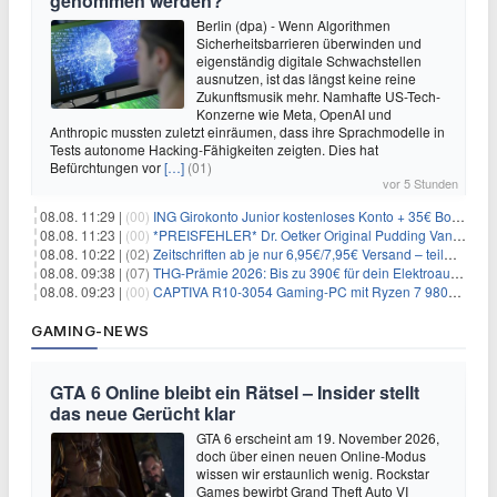
genommen werden?
Berlin (dpa) - Wenn Algorithmen
Sicherheitsbarrieren überwinden und
eigenständig digitale Schwachstellen
ausnutzen, ist das längst keine reine
Zukunftsmusik mehr. Namhafte US-Tech-
Konzerne wie Meta, OpenAI und
Anthropic mussten zuletzt einräumen, dass ihre Sprachmodelle in
Tests autonome Hacking-Fähigkeiten zeigten. Dies hat
Befürchtungen vor
[…]
(01)
vor 5 Stunden
08.08. 11:29 |
(00)
ING Girokonto Junior kostenloses Konto + 35€ Bonus
08.08. 11:23 |
(00)
*PREISFEHLER* Dr. Oetker Original Pudding Vanille 22er-Pack für 2,97€
08.08. 10:22 |
(02)
Zeitschriften ab je nur 6,95€/7,95€ Versand – teilweise selbstkündigend!
08.08. 09:38 |
(07)
THG-Prämie 2026: Bis zu 390€ für dein Elektroauto mit geld-fuer-eAuto.de
08.08. 09:23 |
(00)
CAPTIVA R10-3054 Gaming-PC mit Ryzen 7 9800X3D und RTX 5080 für 2.599€
GAMING-NEWS
GTA 6 Online bleibt ein Rätsel – Insider stellt
das neue Gerücht klar
GTA 6 erscheint am 19. November 2026,
doch über einen neuen Online-Modus
wissen wir erstaunlich wenig. Rockstar
Games bewirbt Grand Theft Auto VI