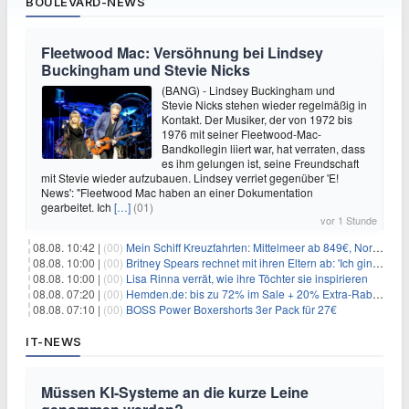
BOULEVARD-NEWS
Fleetwood Mac: Versöhnung bei Lindsey
Buckingham und Stevie Nicks
(BANG) - Lindsey Buckingham und
Stevie Nicks stehen wieder regelmäßig in
Kontakt. Der Musiker, der von 1972 bis
1976 mit seiner Fleetwood-Mac-
Bandkollegin liiert war, hat verraten, dass
es ihm gelungen ist, seine Freundschaft
mit Stevie wieder aufzubauen. Lindsey verriet gegenüber 'E!
News': "Fleetwood Mac haben an einer Dokumentation
gearbeitet. Ich
[…]
(01)
vor 1 Stunde
08.08. 10:42 |
(00)
Mein Schiff Kreuzfahrten: Mittelmeer ab 849€, Norwegen ab 999€ p.P.
08.08. 10:00 |
(00)
Britney Spears rechnet mit ihren Eltern ab: 'Ich ging zwei Monate lang auf die Knie und weinte'
08.08. 10:00 |
(00)
Lisa Rinna verrät, wie ihre Töchter sie inspirieren
08.08. 07:20 |
(00)
Hemden.de: bis zu 72% im Sale + 20% Extra-Rabatt dank Gutschein
08.08. 07:10 |
(00)
BOSS Power Boxershorts 3er Pack für 27€
IT-NEWS
Müssen KI-Systeme an die kurze Leine