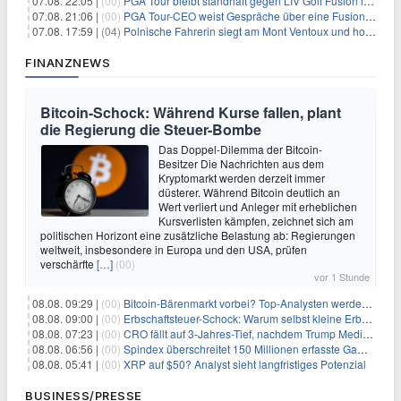
07.08. 22:05 |
(00)
PGA Tour bleibt standhaft gegen LIV Golf Fusion in einem sich wandelnden Sportumfeld
07.08. 21:06 |
(00)
PGA Tour-CEO weist Gespräche über eine Fusion mit LIV Golf zurück und bekräftigt die Wettbewerbslandschaft
07.08. 17:59 |
(04)
Polnische Fahrerin siegt am Mont Ventoux und holt Tour-Gelb
FINANZNEWS
Bitcoin-Schock: Während Kurse fallen, plant
die Regierung die Steuer-Bombe
Das Doppel-Dilemma der Bitcoin-
Besitzer Die Nachrichten aus dem
Kryptomarkt werden derzeit immer
düsterer. Während Bitcoin deutlich an
Wert verliert und Anleger mit erheblichen
Kursverlisten kämpfen, zeichnet sich am
politischen Horizont eine zusätzliche Belastung ab: Regierungen
weltweit, insbesondere in Europa und den USA, prüfen
verschärfte
[…]
(00)
vor 1 Stunde
08.08. 09:29 |
(00)
Bitcoin-Bärenmarkt vorbei? Top-Analysten werden optimistisch, aber die Geschichte sagt etwas anderes
08.08. 09:00 |
(00)
Erbschaftsteuer-Schock: Warum selbst kleine Erbschaften den Fiskus Millionen kosten
08.08. 07:23 |
(00)
CRO fällt auf 3-Jahres-Tief, nachdem Trump Media zwei große Crypto.com-Deals storniert
08.08. 06:56 |
(00)
Spindex überschreitet 150 Millionen erfasste Gaming-Ereignisse in Echtzeit-Datenpipeline
08.08. 05:41 |
(00)
XRP auf $50? Analyst sieht langfristiges Potenzial
BUSINESS/PRESSE