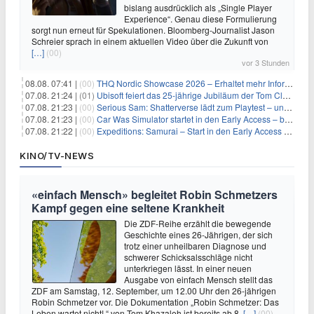
bislang ausdrücklich als „Single Player
Experience“. Genau diese Formulierung
sorgt nun erneut für Spekulationen. Bloomberg-Journalist Jason
Schreier sprach in einem aktuellen Video über die Zukunft von
[…]
(00)
vor 3 Stunden
08.08. 07:41 |
(00)
THQ Nordic Showcase 2026 – Erhaltet mehr Informationen
07.08. 21:24 |
(01)
Ubisoft feiert das 25-jährige Jubiläum der Tom Clancy’s Ghost Recon-Reihe
07.08. 21:23 |
(00)
Serious Sam: Shatterverse lädt zum Playtest – und erscheint schon bald!
07.08. 21:23 |
(00)
Car Was Simulator startet in den Early Access – bald gehts los!
07.08. 21:22 |
(00)
Expeditions: Samurai – Start in den Early Access ab heute im feudalen Japan
KINO/TV-NEWS
«einfach Mensch» begleitet Robin Schmetzers
Kampf gegen eine seltene Krankheit
Die ZDF-Reihe erzählt die bewegende
Geschichte eines 26-Jährigen, der sich
trotz einer unheilbaren Diagnose und
schwerer Schicksalsschläge nicht
unterkriegen lässt. In einer neuen
Ausgabe von einfach Mensch stellt das
ZDF am Samstag, 12. September, um 12.00 Uhr den 26-jährigen
Robin Schmetzer vor. Die Dokumentation „Robin Schmetzer: Das
Leben wartet nicht! “ von Tom Khazaleh ist bereits ab 8.
[…]
(00)