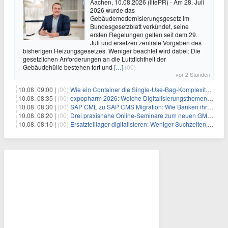
Aachen, 10.08.2026 (lifePR) - Am 28. Juli
2026 wurde das
Gebäudemodernisierungsgesetz im
Bundesgesetzblatt verkündet, seine
ersten Regelungen gelten seit dem 29.
Juli und ersetzen zentrale Vorgaben des
bisherigen Heizungsgesetzes. Weniger beachtet wird dabei: Die
gesetzlichen Anforderungen an die Luftdichtheit der
Gebäudehülle bestehen fort und
[…]
(00)
vor 2 Stunden
10.08. 09:00 |
(00)
Wie ein Container die Single-Use-Bag-Komplexität reduziert
10.08. 08:35 |
(00)
expopharm 2026: Welche Digitalisierungsthemen Apotheken betreffen
10.08. 08:30 |
(00)
SAP CML zu SAP CMS Migration: Wie Banken ihr Sicherheitenmanagement für SAP S/4HANA modernisieren und regulatorische Anforderungen erfüllen
10.08. 08:20 |
(00)
Drei praxisnahe Online-Seminare zum neuen GModG Ende August und Anfang September 2026
10.08. 08:10 |
(00)
Ersatzteillager digitalisieren: Weniger Suchzeiten, mehr Produktivität