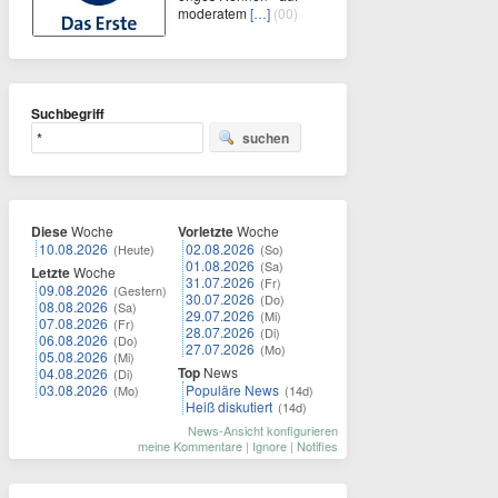
moderatem
[…]
(00)
Suchbegriff
suchen
Diese
Woche
Vorletzte
Woche
10.08.2026
02.08.2026
(Heute)
(So)
01.08.2026
(Sa)
Letzte
Woche
31.07.2026
(Fr)
09.08.2026
(Gestern)
30.07.2026
(Do)
08.08.2026
(Sa)
29.07.2026
(Mi)
07.08.2026
(Fr)
28.07.2026
(Di)
06.08.2026
(Do)
27.07.2026
(Mo)
05.08.2026
(Mi)
Top
News
04.08.2026
(Di)
03.08.2026
Populäre News
(Mo)
(14d)
Heiß diskutiert
(14d)
News-Ansicht konfigurieren
meine Kommentare
|
Ignore
|
Notifies