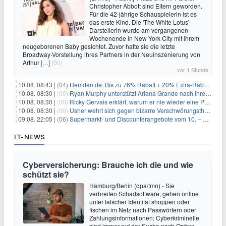
Christopher Abbott sind Eltern geworden.
Für die 42-jährige Schauspielerin ist es
das erste Kind. Die 'The White Lotus'-
Darstellerin wurde am vergangenen
Wochenende in New York City mit ihrem
neugeborenen Baby gesichtet. Zuvor hatte sie die letzte
Broadway-Vorstellung ihres Partners in der Neuinszenierung von
Arthur
[…]
(00)
vor 1 Stunde
10.08. 08:43 |
(04)
Hemden.de: Bis zu 76% Rabatt + 20% Extra-Rabatt auf ALLE Hemden
10.08. 08:30 |
(00)
Ryan Murphy unterstützt Ariana Grande nach ihrem Ausstieg bei 'American Horror Story'
10.08. 08:30 |
(00)
Ricky Gervais erklärt, warum er nie wieder eine Preisverleihung moderieren will
10.08. 08:30 |
(00)
Usher wehrt sich gegen bizarre Verschwörungstheorie über angeblichen 'Klon'
09.08. 22:05 |
(06)
Supermarkt- und Discounterangebote vom 10. – 15.08.2026
IT-NEWS
Cyberversicherung: Brauche ich die und wie
schützt sie?
Hamburg/Berlin (dpa/tmn) - Sie
verbreiten Schadsoftware, gehen online
unter falscher Identität shoppen oder
fischen im Netz nach Passwörtern oder
Zahlungsinformationen: Cyberkriminelle
sind immer auf der Suche nach Opfern.