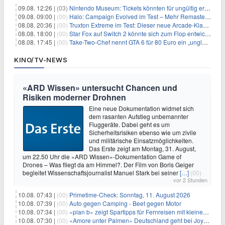
09.08. 12:26 |
(03)
Nintendo Museum: Tickets könnten für ungültig erklärt werden!
09.08. 09:00 |
(00)
Halo: Campaign Evolved im Test – Mehr Remaster als Remake
08.08. 20:36 |
(00)
Truxton Extreme im Test: Dieser neue Arcade-Klassiker verzeiht dir gar nichts
08.08. 18:00 |
(00)
Star Fox auf Switch 2 könnte sich zum Flop entwickeln
08.08. 17:45 |
(00)
Take-Two-Chef nennt GTA 6 für 80 Euro ein „unglaubliches Schnäppchen“
KINO/TV-NEWS
«ARD Wissen» untersucht Chancen und
Risiken moderner Drohnen
Eine neue Dokumentation widmet sich
dem rasanten Aufstieg unbemannter
Fluggeräte. Dabei geht es um
Sicherheitsrisiken ebenso wie um zivile
und militärische Einsatzmöglichkeiten.
Das Erste zeigt am Montag, 31. August,
um 22.50 Uhr die «ARD Wissen»-Dokumentation Game of
Drones – Was fliegt da am Himmel?. Der Film von Boris Geiger
begleitet Wissenschaftsjournalist Manuel Stark bei seiner
[…]
(00)
vor 2 Stunden
10.08. 07:43 |
(00)
Primetime-Check: Sonntag, 11. August 2026
10.08. 07:39 |
(00)
Auto gegen Camping - Beet gegen Motor
10.08. 07:34 |
(00)
«plan b» zeigt Spartipps für Fernreisen mit kleinem Budget
10.08. 07:30 |
(00)
«Amore unter Palmen» Deutschland geht bei Joyn weiter