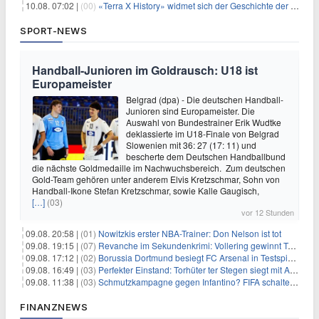
10.08. 07:02 |
(00)
«Terra X History» widmet sich der Geschichte der deutschen Vereine
SPORT-NEWS
Handball-Junioren im Goldrausch: U18 ist
Europameister
Belgrad (dpa) - Die deutschen Handball-
Junioren sind Europameister. Die
Auswahl von Bundestrainer Erik Wudtke
deklassierte im U18-Finale von Belgrad
Slowenien mit 36: 27 (17: 11) und
bescherte dem Deutschen Handballbund
die nächste Goldmedaille im Nachwuchsbereich. Zum deutschen
Gold-Team gehören unter anderem Elvis Kretzschmar, Sohn von
Handball-Ikone Stefan Kretzschmar, sowie Kalle Gaugisch,
[…]
(03)
vor 12 Stunden
09.08. 20:58 |
(01)
Nowitzkis erster NBA-Trainer: Don Nelson ist tot
09.08. 19:15 |
(07)
Revanche im Sekundenkrimi: Vollering gewinnt Tour
09.08. 17:12 |
(02)
Borussia Dortmund besiegt FC Arsenal in Testspiel mit 3:2
09.08. 16:49 |
(03)
Perfekter Einstand: Torhüter ter Stegen siegt mit Ajax
09.08. 11:38 |
(03)
Schmutzkampagne gegen Infantino? FIFA schaltet auf Angriff
FINANZNEWS