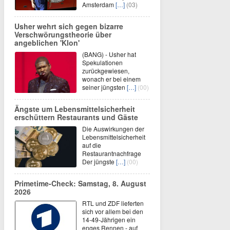
Amsterdam
[…]
(03)
Usher wehrt sich gegen bizarre
Verschwörungstheorie über
angeblichen 'Klon'
(BANG) - Usher hat
Spekulationen
zurückgewiesen,
wonach er bei einem
seiner jüngsten
[…]
(00)
Ängste um Lebensmittelsicherheit
erschüttern Restaurants und Gäste
Die Auswirkungen der
Lebensmittelsicherheit
auf die
Restaurantnachfrage
Der jüngste
[…]
(00)
Primetime-Check: Samstag, 8. August
2026
RTL und ZDF lieferten
sich vor allem bei den
14-49-Jährigen ein
enges Rennen - auf