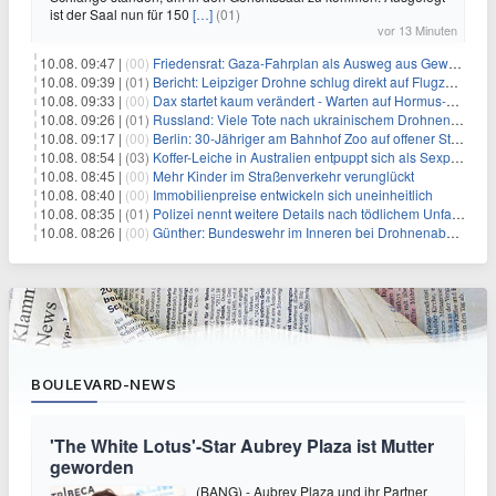
ist der Saal nun für 150
[…]
(01)
vor 13 Minuten
10.08. 09:47 |
(00)
Friedensrat: Gaza-Fahrplan als Ausweg aus Gewaltspirale
10.08. 09:39 |
(01)
Bericht: Leipziger Drohne schlug direkt auf Flugzeug ein
10.08. 09:33 |
(00)
Dax startet kaum verändert - Warten auf Hormus-Öffnung geht weiter
10.08. 09:26 |
(01)
Russland: Viele Tote nach ukrainischem Drohnenangriff
10.08. 09:17 |
(00)
Berlin: 30-Jähriger am Bahnhof Zoo auf offener Straße erschossen
10.08. 08:54 |
(03)
Koffer-Leiche in Australien entpuppt sich als Sexpuppe
10.08. 08:45 |
(00)
Mehr Kinder im Straßenverkehr verunglückt
10.08. 08:40 |
(00)
Immobilienpreise entwickeln sich uneinheitlich
10.08. 08:35 |
(01)
Polizei nennt weitere Details nach tödlichem Unfall auf B470
10.08. 08:26 |
(00)
Günther: Bundeswehr im Inneren bei Drohnenabwehr einsetzen
BOULEVARD-NEWS
'The White Lotus'-Star Aubrey Plaza ist Mutter
geworden
(BANG) - Aubrey Plaza und ihr Partner