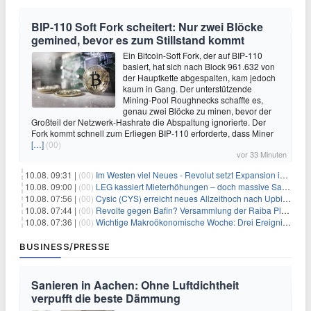
BIP-110 Soft Fork scheitert: Nur zwei Blöcke
gemined, bevor es zum Stillstand kommt
Ein Bitcoin-Soft Fork, der auf BIP-110
basiert, hat sich nach Block 961.632 von
der Hauptkette abgespalten, kam jedoch
kaum in Gang. Der unterstützende
Mining-Pool Roughnecks schaffte es,
genau zwei Blöcke zu minen, bevor der
Großteil der Netzwerk-Hashrate die Abspaltung ignorierte. Der
Fork kommt schnell zum Erliegen BIP-110 erforderte, dass Miner
[…]
(00)
vor 33 Minuten
10.08. 09:31 |
(00)
Im Westen viel Neues - Revolut setzt Expansion in Europa fort
10.08. 09:00 |
(00)
LEG kassiert Mieterhöhungen – doch massive Sanierungskosten fressen Gewinne auf
10.08. 07:56 |
(00)
Cysic (CYS) erreicht neues Allzeithoch nach Upbit-Listing
10.08. 07:44 |
(00)
Revolte gegen Bafin? Versammlung der Raiba Plankstetten mit brisanter Agenda
10.08. 07:36 |
(00)
Wichtige Makroökonomische Woche: Drei Ereignisse, die Bitcoin beeinflussen könnten
BUSINESS/PRESSE
Sanieren in Aachen: Ohne Luftdichtheit
verpufft die beste Dämmung