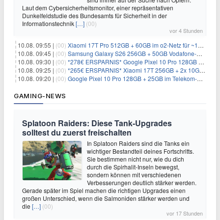
Laut dem Cybersicherheitsmonitor, einer repräsentativen
Dunkelfeldstudie des Bundesamts für Sicherheit in der
Informationstechnik
[…]
(00)
vor 4 Stunden
10.08. 09:55 |
(00)
Xiaomi 17T Pro 512GB + 60GB im o2-Netz für ~19,99€/Monat (effektiv -7,22€/Monat)
10.08. 09:45 |
(00)
Samsung Galaxy S26 256GB + 50GB Vodafone-Netz für 19,99€/Monat (effektiv 1,26€/Monat)
10.08. 09:30 |
(00)
*278€ ERSPARNIS* Google Pixel 10 Pro 128GB + 60GB im o2-Netz für ~19,99€/Monat
10.08. 09:25 |
(00)
*265€ ERSPARNIS* Xiaomi 17T 256GB + 2x 10GB im o2-Netz für ~9,98€/Monat
10.08. 09:20 |
(00)
Google Pixel 10 Pro 128GB + 25GB im Telekom-Netz für ~24,99€/Monat (effektiv -9,85€/Monat)
GAMING-NEWS
Splatoon Raiders: Diese Tank-Upgrades
solltest du zuerst freischalten
In Splatoon Raiders sind die Tanks ein
wichtiger Bestandteil deines Fortschritts.
Sie bestimmen nicht nur, wie du dich
durch die Spirhalit-Inseln bewegst,
sondern können mit verschiedenen
Verbesserungen deutlich stärker werden.
Gerade später im Spiel machen die richtigen Upgrades einen
großen Unterschied, wenn die Salmoniden stärker werden und
die
[…]
(00)
vor 17 Stunden