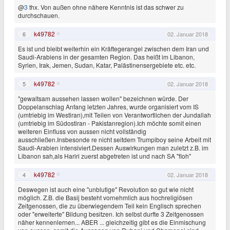
@
3
thx. Von außen ohne nähere Kenntnis ist das schwer zu
durchschauen.
k49782
6
02. Januar 2018
Es ist und bleibt weiterhin ein Kräftegerangel zwischen dem Iran und
Saudi-Arabiens in der gesamten Region. Das heißt im Libanon,
Syrien, Irak, Jemen, Sudan, Katar, Palästinensergebiete etc. etc.
k49782
5
02. Januar 2018
"gewaltsam aussehen lassen wollen" bezeichnen würde. Der
Doppelanschlag Anfang letzten Jahres, wurde organisiert vom IS
(umtriebig im Westiran),mit Teilen von Verantwortlichen der Jundallah
(umtriebig im Südostiran - Pakistanregion).Ich möchte somit einen
weiteren Einfluss von aussen nicht vollständig
ausschließen.Insbesonde re nicht seitdem Trumpiboy seine Arbeit mit
Saudi-Arabien intensiviert.Dessen Auswirkungen man zuletzt z.B. im
Libanon sah,als Hariri zuerst abgetreten ist und nach SA "floh"
k49782
4
02. Januar 2018
Deswegen ist auch eine "unblutige" Revolution so gut wie nicht
möglich. Z.B. die Basij besteht vornehmlich aus hochreligiösen
Zeitgenossen, die zu überwiegendem Teil kein Englisch sprechen
oder "erweiterte" Bildung besitzen. Ich selbst durfte 3 Zeitgenossen
näher kennenlernen... ABER ... gleichzeitig gibt es die Einmischung