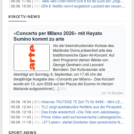
08.08. 17:45 |
(00)
Take-Two-Chef nennt GTA 6 für 80 Euro ein „unglaubliches Schnäppchen“
08.08. 16:30 |
(00)
GTA 6: Netflix nennt angeblich Laufzeit der neuen Gameplay-Präsentation
KINO/TV-NEWS
«Concerto per Milano 2026» mit Hayato
Sumino kommt zu arte
Vor der beeindruckenden Kulisse des
Mailänder Doms präsentiert arte das
traditionsreiche Open-Air-Konzert. Auf
dem Programm stehen Werke von
George Gershwin und Leonard
Bernstein. Der Kultursender arte
überträgt am Sonntag, 6. September, um 17.45 Uhr die
diesjährige Ausgabe des «Concerto per Milano». Das Konzert
wurde am 13. Juni 2026 auf der Piazza del Duomo im Herzen
Mailands aufgezeichnet
[…]
(00)
vor 15 Stunden
09.08. 16:34 |
(01)
Hisense 75U7DSE 75 Zoll TV für 949€ – Mini LED, 144Hz, 2026
09.08. 12:44 |
(00)
TLC zeigt spektakuläre Notfälle aus der Perspektive der Patienten
09.08. 12:18 |
(00)
Das Erste wiederholt «Die Tote vom Jakobsweg»
09.08. 11:43 |
(00)
Prime Video setzt auf koreanische Liebesgeschichte
09.08. 11:18 |
(00)
«37°Leben» startet Dreiteiler über persönliche Neuanfänge
SPORT-NEWS