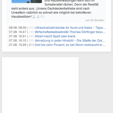
und Hausverwaltungen kann sich im
Schadensfall rächen. Denn die Realität
sieht anders aus: „Unsere Dachdeckerbetriebe sind nach
Unwettern natürlich so schnell wie möglich bei betroffenen
Hausbesitzern“,
[…]
(00)
vor 20 Stunden
08.08. 08:00 |
(00)
Ultraschallzahnbürste für Hund und Katze – Tipps zur erfolgreichen Eingewöhnung
07.08. 16:47 |
(00)
Wirtschaftsstaatssekretär Thomas Dörflinger besucht Handwerksbetrieb im Kammerbezirk Freiburg
07.08. 16:31 |
(00)
Arbeit macht Spaß oder krank
07.08. 16:10 |
(00)
Vernetzung in jeder Hinsicht – Die Städte der Zukunft sind grün-blau
07.08. 15:29 |
(01)
Drei bis zehn Prozent, so viel Strom verbraucht ein Aufzug im Gebäude