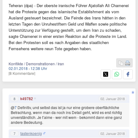
Teheran (dpa) - Der oberste iranische Führer Ajatollah Ali Chamenei
hat die Proteste gegen das islamische Establishment als vom
Ausland gesteuert bezeichnet. Die Feinde des Irans hätten in den
letzten Tagen den Unruhestiftern Geld und Waffen sowie politische
Unterstützung zur Verfügung gestellt, um dem Iran zu schaden,
sagte Chamenei in einer ersten Reaktion auf die Proteste im Land.
Bei den Protesten soll es nach Angaben des staatlichen
Fernsehens weitere neun Tote gegeben haben.
Konflikte / Demonstrationen / Iran
02.01.2018
·
12:38 Uhr
[8 Kommentare]
k49782
8
02. Januar 2018
@
7
Definitiv, und selbst das ist ja nur eine grobere oberflächliche
Betrachtung, wenn man da noch ins Detail geht, wird es erst richtig
unverständlich. Je t’aime - wer mit wem - bekommt dann eine ganz
andere Bedeutung.
tastenkoenig
7
02. Januar 2018