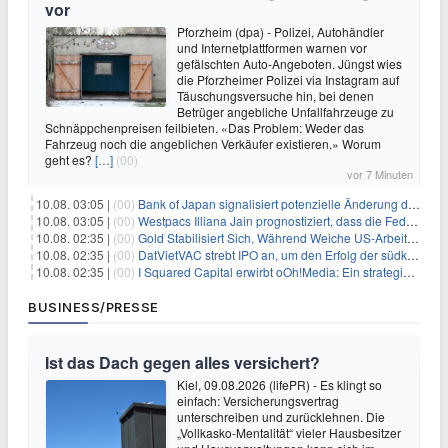
vor
Pforzheim (dpa) - Polizei, Autohändler
und Internetplattformen warnen vor
gefälschten Auto-Angeboten. Jüngst wies
die Pforzheimer Polizei via Instagram auf
Täuschungsversuche hin, bei denen
Betrüger angebliche Unfallfahrzeuge zu
Schnäppchenpreisen feilbieten. «Das Problem: Weder das
Fahrzeug noch die angeblichen Verkäufer existieren.» Worum
geht es?
[…]
(00)
vor 7 Minuten
10.08. 03:05 |
(00)
Bank of Japan signalisiert potenzielle Änderung der Zinspolitik angesichts von Inflationsbedenken
10.08. 03:05 |
(00)
Westpacs Illiana Jain prognostiziert, dass die Fed die Zinssätze nach dem Arbeitsmarktbericht stabil halten wird
10.08. 02:35 |
(00)
Gold Stabilisiert Sich, Während Weiche US-Arbeitsmarktdaten Zinsängste Lindern
10.08. 02:35 |
(00)
DatVietVAC strebt IPO an, um den Erfolg der südkoreanischen Unterhaltungsindustrie nachzuahmen
10.08. 02:35 |
(00)
I Squared Capital erwirbt oOh!Media: Ein strategischer Schritt in der Außenwerbung
BUSINESS/PRESSE
Ist das Dach gegen alles versichert?
Kiel, 09.08.2026 (lifePR) - Es klingt so
einfach: Versicherungsvertrag
unterschreiben und zurücklehnen. Die
„Vollkasko-Mentalität“ vieler Hausbesitzer