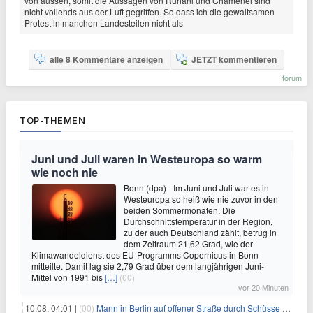
von aussen, somit die Aussagen von Ruhani und Chamenei sind
nicht vollends aus der Luft gegriffen. So dass ich die gewaltsamen
Protest in manchen Landesteilen nicht als
alle 8 Kommentare anzeigen
JETZT kommentieren
forum
TOP-THEMEN
Juni und Juli waren in Westeuropa so warm
wie noch nie
Bonn (dpa) - Im Juni und Juli war es in
Westeuropa so heiß wie nie zuvor in den
beiden Sommermonaten. Die
Durchschnittstemperatur in der Region,
zu der auch Deutschland zählt, betrug in
dem Zeitraum 21,62 Grad, wie der
Klimawandeldienst des EU-Programms Copernicus in Bonn
mitteilte. Damit lag sie 2,79 Grad über dem langjährigen Juni-
Mittel von 1991 bis
[…]
(00)
vor 20 Minuten
10.08. 04:01 |
(00)
Mann in Berlin auf offener Straße durch Schüsse getötet