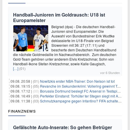
Handball-Junioren im Goldrausch: U18 ist
Europameister
Belgrad (dpa) - Die deutschen Handball-
Junioren sind Europameister. Die
Auswahl von Bundestrainer Erik Wudtke
deklassierte im U18-Finale von Belgrad
Slowenien mit 36: 27 (17: 11) und
bescherte dem Deutschen Handballbund
die nächste Goldmedaille im Nachwuchsbereich. Zum deutschen
Gold-Team gehören unter anderem Elvis Kretzschmar, Sohn von
Handball-Ikone Stefan Kretzschmar, sowie Kalle Gaugisch,
[…]
(01)
vor 6 Stunden
09.08. 20:58 |
(01)
Nowitzkis erster NBA-Trainer: Don Nelson ist tot
09.08. 19:15 |
(05)
Revanche im Sekundenkrimi: Vollering gewinnt Tour
09.08. 17:12 |
(00)
Borussia Dortmund besiegt FC Arsenal in Testspiel mit 3:2
09.08. 16:49 |
(03)
Perfekter Einstand: Torhüter ter Stegen siegt mit Ajax
09.08. 11:38 |
(03)
Schmutzkampagne gegen Infantino? FIFA schaltet auf Angriff
FINANZNEWS
Gefälschte Auto-Inserate: So gehen Betrüger