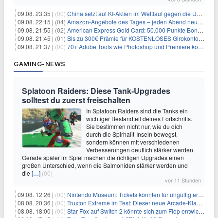
09.08. 23:35 |
(00)
China setzt auf KI-Aktien im Wettlauf gegen die USA um Chip- und Technologiedominanz
09.08. 22:15 |
(04)
Amazon-Angebote des Tages – jeden Abend neue Deals zum Stöbern
09.08. 21:55 |
(02)
American Express Gold Card: 50.000 Punkte Bonus + Metall-Kreditkarte
09.08. 21:45 |
(01)
Bis zu 300€ Prämie für KOSTENLOSES Girokonto bei der Santander – 50€ schon nach 1 Woche!
09.08. 21:37 |
(00)
70+ Adobe Tools wie Photoshop und Premiere kostenlos in ChatGPT
GAMING-NEWS
Splatoon Raiders: Diese Tank-Upgrades
solltest du zuerst freischalten
In Splatoon Raiders sind die Tanks ein
wichtiger Bestandteil deines Fortschritts.
Sie bestimmen nicht nur, wie du dich
durch die Spirhalit-Inseln bewegst,
sondern können mit verschiedenen
Verbesserungen deutlich stärker werden.
Gerade später im Spiel machen die richtigen Upgrades einen
großen Unterschied, wenn die Salmoniden stärker werden und
die
[…]
(00)
vor 11 Stunden
09.08. 12:26 |
(00)
Nintendo Museum: Tickets könnten für ungültig erklärt werden!
08.08. 20:36 |
(00)
Truxton Extreme im Test: Dieser neue Arcade-Klassiker verzeiht dir gar nichts
08.08. 18:00 |
(00)
Star Fox auf Switch 2 könnte sich zum Flop entwickeln