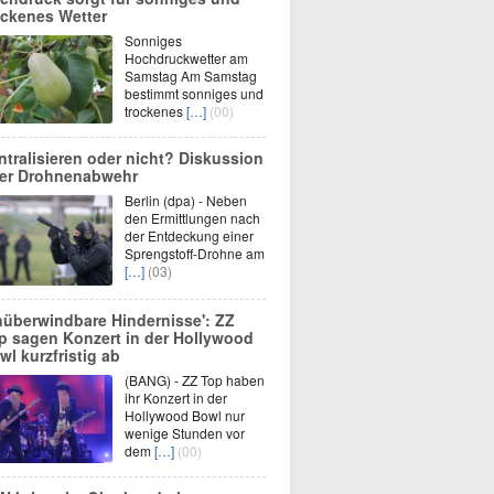
ockenes Wetter
Sonniges
Hochdruckwetter am
Samstag Am Samstag
bestimmt sonniges und
trockenes
[…]
(00)
ntralisieren oder nicht? Diskussion
er Drohnenabwehr
Berlin (dpa) - Neben
den Ermittlungen nach
der Entdeckung einer
Sprengstoff-Drohne am
[…]
(03)
nüberwindbare Hindernisse': ZZ
p sagen Konzert in der Hollywood
wl kurzfristig ab
(BANG) - ZZ Top haben
ihr Konzert in der
Hollywood Bowl nur
wenige Stunden vor
dem
[…]
(00)