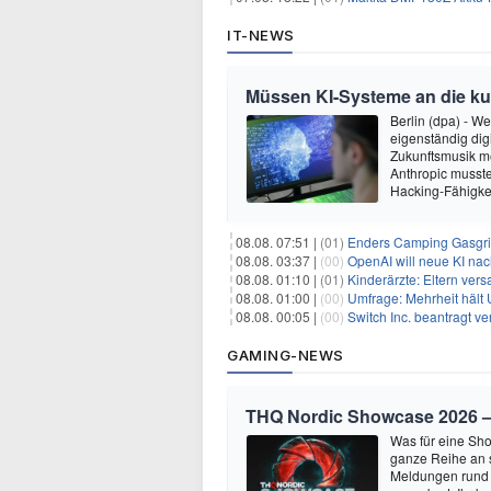
IT-NEWS
Müssen KI-Systeme an die k
Berlin (dpa) - W
eigenständig dig
Zukunftsmusik m
Anthropic musste
Hacking-Fähigkei
08.08. 07:51 |
(01)
Enders Camping Gasgri
08.08. 03:37 |
(00)
OpenAI will neue KI na
08.08. 01:10 |
(01)
Kinderärzte: Eltern ver
08.08. 01:00 |
(00)
Umfrage: Mehrheit hält 
08.08. 00:05 |
(00)
Switch Inc. beantragt 
GAMING-NEWS
THQ Nordic Showcase 2026 – 
Was für eine Sho
ganze Reihe an 
Meldungen rund 