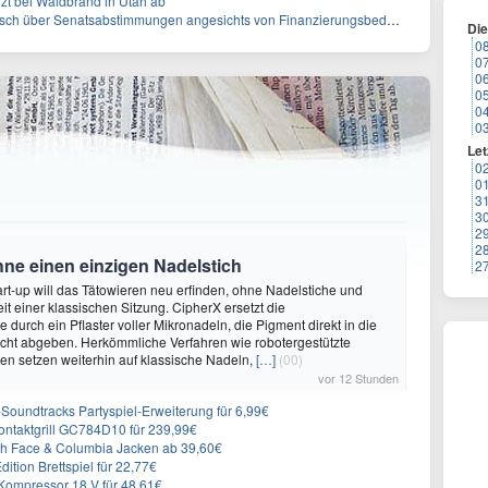
zt bei Waldbrand in Utah ab
sch über Senatsabstimmungen angesichts von Finanzierungsbedenken
Di
0
0
0
0
0
0
Let
0
0
3
3
2
2
hne einen einzigen Nadelstich
2
rt-up will das Tätowieren neu erfinden, ohne Nadelstiche und
it einer klassischen Sitzung. CipherX ersetzt die
durch ein Pflaster voller Mikronadeln, die Pigment direkt in die
cht abgeben. Herkömmliche Verfahren wie robotergestützte
n setzen weiterhin auf klassische Nadeln,
[…]
(00)
vor 12 Stunden
n-Soundtracks Partyspiel-Erweiterung für 6,99€
 Kontaktgrill GC784D10 für 239,99€
rth Face & Columbia Jacken ab 39,60€
ition Brettspiel für 22,77€
ompressor 18 V für 48,61€