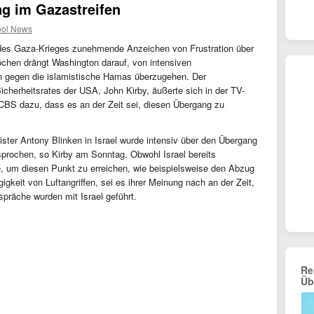
ng im Gazastreifen
ool News
des Gaza-Krieges zunehmende Anzeichen von Frustration über
Wochen drängt Washington darauf, von intensiven
n gegen die islamistische Hamas überzugehen. Der
cherheitsrates der USA, John Kirby, äußerte sich in der TV-
BS dazu, dass es an der Zeit sei, diesen Übergang zu
er Antony Blinken in Israel wurde intensiv über den Übergang
esprochen, so Kirby am Sonntag. Obwohl Israel bereits
, um diesen Punkt zu erreichen, wie beispielsweise den Abzug
igkeit von Luftangriffen, sei es ihrer Meinung nach an der Zeit,
präche wurden mit Israel geführt.
Re
Üb