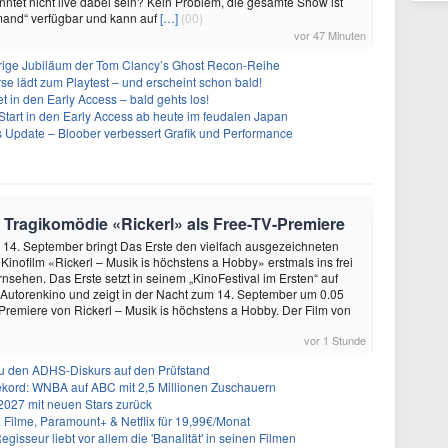
onntet nicht live dabei sein? Kein Problem, die gesamte Show ist
mand“ verfügbar und kann auf
[…]
(00)
vor 47 Minuten
ährige Jubiläum der Tom Clancy’s Ghost Recon-Reihe
se lädt zum Playtest – und erscheint schon bald!
t in den Early Access – bald gehts los!
Start in den Early Access ab heute im feudalen Japan
ues Update – Bloober verbessert Grafik und Performance
e Tragikomödie «Rickerl» als Free-TV-Premiere
 14. September bringt Das Erste den vielfach ausgezeichneten
 Kinofilm «Rickerl – Musik is höchstens a Hobby» erstmals ins frei
sehen. Das Erste setzt in seinem „KinoFestival im Ersten“ auf
 Autorenkino und zeigt in der Nacht zum 14. September um 0.05
Premiere von Rickerl – Musik is höchstens a Hobby. Der Film von
vor 1 Stunde
ku den ADHS-Diskurs auf den Prüfstand
 Rekord: WNBA auf ABC mit 2,5 Millionen Zuschauern
2027 mit neuen Stars zurück
& Filme, Paramount+ & Netflix für 19,99€/Monat
gisseur liebt vor allem die 'Banalität' in seinen Filmen