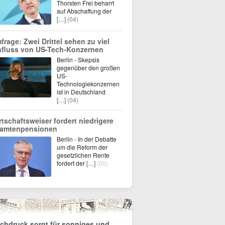
Thorsten Frei beharrt
auf Abschaffung der
[…]
(04)
frage: Zwei Drittel sehen zu viel
nfluss von US-Tech-Konzernen
Berlin - Skepsis
gegenüber den großen
US-
Technologiekonzernen
ist in Deutschland
[…]
(04)
rtschaftsweiser fordert niedrigere
amtenpensionen
Berlin - In der Debatte
um die Reform der
gesetzlichen Rente
fordert der
[…]
(00)
chdruck sorgt für sonniges und