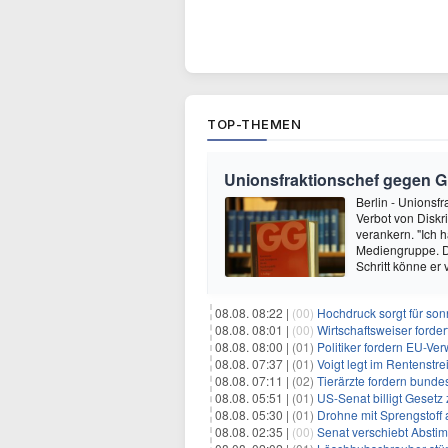
TOP-THEMEN
Unionsfraktionschef gegen 
Berlin - Unionsf
Verbot von Diskr
verankern. "Ich h
Mediengruppe. 
Schritt könne er
08.08. 08:22 |
(00)
Hochdruck sorgt für son
08.08. 08:01 |
(00)
Wirtschaftsweiser ford
08.08. 08:00 |
(01)
Politiker fordern EU-Ve
08.08. 07:37 |
(01)
Voigt legt im Rentenstre
08.08. 07:11 |
(02)
Tierärzte fordern bundes
08.08. 05:51 |
(01)
US-Senat billigt Geset
08.08. 05:30 |
(01)
Drohne mit Sprengstoff
08.08. 02:35 |
(00)
Senat verschiebt Abstimmung ü