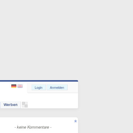
Login
Anmelden
Werben
- keine Kommentare -