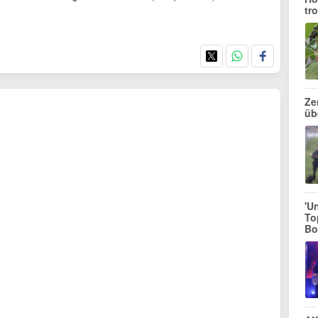
tr
Ze
üb
'U
To
Bo