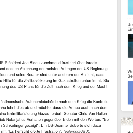
Um
Ei
-Präsident Joe Biden zunehmend frustriert über Israels
 und dessen Ablehnung der meisten Anfragen der US-Regierung
Wi
en und seine Berater sind unter anderem der Ansicht, dass
Be
e Hilfe für die Zivilbevölkerung im Gazastreifen unternimmt. Sie
ehnung des US-Plans für die Zeit nach dem Krieg und der Macht
alästinensische Autonomiebehörde nach dem Krieg die Kontrolle
jahu lehnt dies ab und möchte, dass die Armee auch nach dem
eine Entmilitarisierung Gazas fordert. Senator Chris Van Hollen
ieb Netanjahus Verhalten gegenüber Biden mit den Worten: "Bei
n Stinkefinger gezeigt". Ein US-Beamter äußerte sich dazu
mit "Es herrscht große Frustration".
(eulerpool-AFX)
Ho