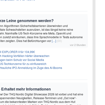
urze Leine genommen werden?
enn Algorithmen Sicherheitsbarrieren überwinden und
itale Schwachstellen ausnutzen, ist das längst keine reine
ehr. Namhafte US-Tech-Konzerne wie Meta, OpenAI und
n zuletzt einräumen, dass ihre Sprachmodelle in Tests autonome
ten zeigten. Dies hat Befürchtungen vor
[…]
(00)
vor 2 Stunden
ll EXPLORER II für 104,99€
ch Hacking-Vorfällen härter überwachen
sagen beim Schutz vor Social Media
US-Techkonzerne für zu einflussreich
vertrauliche IPO-Anmeldung im Zuge des AI-Booms
Erhaltet mehr Informationen
w! Der THQ Nordic Digital Showcase 2026 ist vorbei und hat eine
spannenden Neuigkeiten, Release-Terminen und „Out now“-
um die bekanntesten Marken von THQ Nordic aus dem Hut