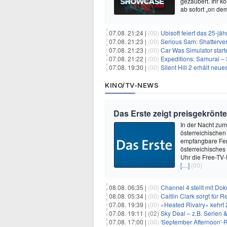
gezaubert. Ihr k
ab sofort „on de
07.08. 21:24 |
(00)
Ubisoft feiert das 25-j
07.08. 21:23 |
(00)
Serious Sam: Shatterver
07.08. 21:23 |
(00)
Car Was Simulator starte
07.08. 21:22 |
(00)
Expeditions: Samurai – 
07.08. 19:30 |
(00)
Silent Hill 2 erhält ne
KINO/TV-NEWS
Das Erste zeigt preisgekrönt
In der Nacht zum
österreichischen
empfangbare Fern
österreichisches
Uhr die Free-TV-
[…]
(00)
08.08. 06:35 |
(00)
Channel 4 stellt mit Do
08.08. 05:34 |
(00)
Caitlin Clark sorgt für
07.08. 19:39 |
(00)
«Heated Rivalry» kehrt 
07.08. 19:11 |
(02)
Sky Deal – z.B. Serien 
07.08. 17:00 |
(00)
'September Afternoon'-Re