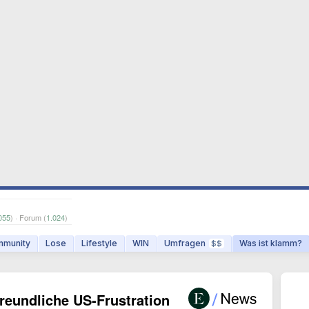
055
) · Forum (
1.024
)
munity
Lose
Lifestyle
WIN
Umfragen
Was ist klamm?
$$
reundliche US-Frustration