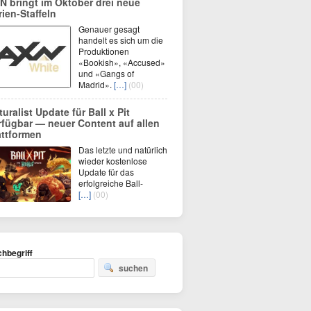
N bringt im Oktober drei neue
rien-Staffeln
Genauer gesagt
handelt es sich um die
Produktionen
«Bookish», «Accused»
und «Gangs of
Madrid».
[…]
(00)
turalist Update für Ball x Pit
rfügbar — neuer Content auf allen
attformen
Das letzte und natürlich
wieder kostenlose
Update für das
erfolgreiche Ball-
[…]
(00)
hbegriff
suchen