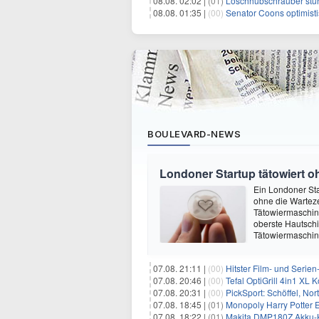
08.08. 02:02 |
(01)
Löschhubschrauber stür
08.08. 01:35 |
(00)
Senator Coons optimisti
BOULEVARD-NEWS
Londoner Startup tätowiert o
Ein Londoner Sta
ohne die Warteze
Tätowiermaschine 
oberste Hautschi
Tätowiermaschine
07.08. 21:11 |
(00)
Hitster Film- und Serie
07.08. 20:46 |
(00)
Tefal OptiGrill 4in1 XL
07.08. 20:31 |
(00)
PickSport: Schöffel, No
07.08. 18:45 |
(01)
Monopoly Harry Potter Ed
07.08. 18:22 |
(01)
Makita DMP180Z Akku-K