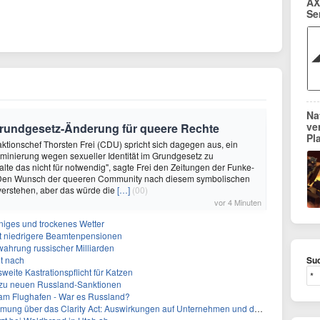
AX
Se
Na
ve
Grundgesetz-Änderung für queere Rechte
Pl
raktionschef Thorsten Frei (CDU) spricht sich dagegen aus, ein
iminierung wegen sexueller Identität im Grundgesetz zu
alte das nicht für notwendig", sagte Frei den Zeitungen der Funke-
Den Wunsch der queeren Community nach diesem symbolischen
 verstehen, aber das würde die
[…]
(00)
vor 4 Minuten
niges und trockenes Wetter
ert niedrigere Beamtenpensionen
rwahrung russischer Milliarden
it nach
Suc
weite Kastrationspflicht für Katzen
z zu neuen Russland-Sanktionen
 am Flughafen - War es Russland?
ber das Clarity Act: Auswirkungen auf Unternehmen und das Vertrauen der Investoren