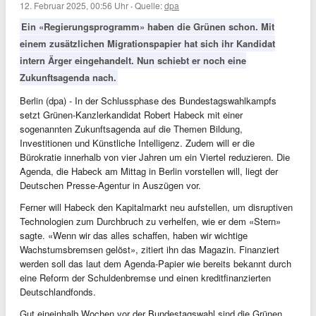
12. Februar 2025, 00:56 Uhr
·
Quelle:
dpa
Ein «Regierungsprogramm» haben die Grünen schon. Mit
einem zusätzlichen Migrationspapier hat sich ihr Kandidat
intern Ärger eingehandelt. Nun schiebt er noch eine
Zukunftsagenda nach.
Berlin (dpa) - In der Schlussphase des Bundestagswahlkampfs
setzt Grünen-Kanzlerkandidat Robert Habeck mit einer
sogenannten Zukunftsagenda auf die Themen Bildung,
Investitionen und Künstliche Intelligenz. Zudem will er die
Bürokratie innerhalb von vier Jahren um ein Viertel reduzieren. Die
Agenda, die Habeck am Mittag in Berlin vorstellen will, liegt der
Deutschen Presse-Agentur in Auszügen vor.
Ferner will Habeck den Kapitalmarkt neu aufstellen, um disruptiven
Technologien zum Durchbruch zu verhelfen, wie er dem «Stern»
sagte. «Wenn wir das alles schaffen, haben wir wichtige
Wachstumsbremsen gelöst», zitiert ihn das Magazin. Finanziert
werden soll das laut dem Agenda-Papier wie bereits bekannt durch
eine Reform der Schuldenbremse und einen kreditfinanzierten
Deutschlandfonds.
Gut eineinhalb Wochen vor der Bundestagswahl sind die Grünen