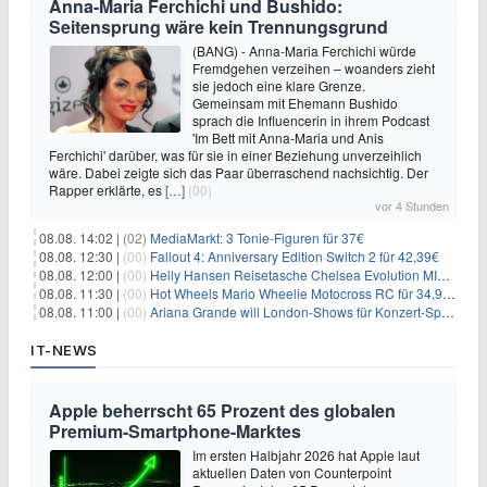
Anna-Maria Ferchichi und Bushido:
Seitensprung wäre kein Trennungsgrund
(BANG) - Anna-Maria Ferchichi würde
Fremdgehen verzeihen – woanders zieht
sie jedoch eine klare Grenze.
Gemeinsam mit Ehemann Bushido
sprach die Influencerin in ihrem Podcast
'Im Bett mit Anna-Maria und Anis
Ferchichi' darüber, was für sie in einer Beziehung unverzeihlich
wäre. Dabei zeigte sich das Paar überraschend nachsichtig. Der
Rapper erklärte, es
[…]
(00)
vor 4 Stunden
08.08. 14:02 |
(02)
MediaMarkt: 3 Tonie-Figuren für 37€
08.08. 12:30 |
(00)
Fallout 4: Anniversary Edition Switch 2 für 42,39€
08.08. 12:00 |
(00)
Helly Hansen Reisetasche Chelsea Evolution MID 54L für 29,99€
08.08. 11:30 |
(00)
Hot Wheels Mario Wheelie Motocross RC für 34,99€
08.08. 11:00 |
(00)
Ariana Grande will London-Shows für Konzert-Special filmen
IT-NEWS
Apple beherrscht 65 Prozent des globalen
Premium-Smartphone-Marktes
Im ersten Halbjahr 2026 hat Apple laut
aktuellen Daten von Counterpoint