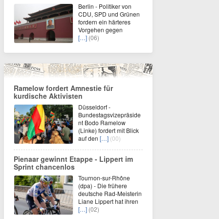
Berlin - Politiker von
CDU, SPD und Grünen
fordern ein härteres
Vorgehen gegen
[…]
(06)
Ramelow fordert Amnestie für
kurdische Aktivisten
Düsseldorf -
Bundestagsvizepräside
nt Bodo Ramelow
(Linke) fordert mit Blick
auf den
[…]
(00)
Pienaar gewinnt Etappe - Lippert im
Sprint chancenlos
Tournon-sur-Rhône
(dpa) - Die frühere
deutsche Rad-Meisterin
Liane Lippert hat ihren
[…]
(02)