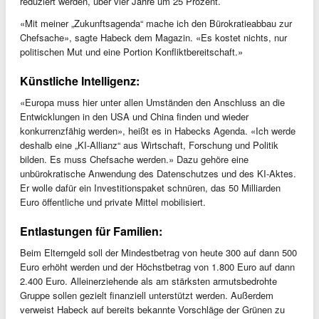
reduziert werden, über vier Jahre um 25 Prozent.
«Mit meiner „Zukunftsagenda“ mache ich den Bürokratieabbau zur
Chefsache», sagte Habeck dem Magazin. «Es kostet nichts, nur
politischen Mut und eine Portion Konfliktbereitschaft.»
Künstliche Intelligenz:
«Europa muss hier unter allen Umständen den Anschluss an die
Entwicklungen in den USA und China finden und wieder
konkurrenzfähig werden», heißt es in Habecks Agenda. «Ich werde
deshalb eine „KI-Allianz“ aus Wirtschaft, Forschung und Politik
bilden. Es muss Chefsache werden.» Dazu gehöre eine
unbürokratische Anwendung des Datenschutzes und des KI-Aktes.
Er wolle dafür ein Investitionspaket schnüren, das 50 Milliarden
Euro öffentliche und private Mittel mobilisiert.
Entlastungen für Familien:
Beim Elterngeld soll der Mindestbetrag von heute 300 auf dann 500
Euro erhöht werden und der Höchstbetrag von 1.800 Euro auf dann
2.400 Euro. Alleinerziehende als am stärksten armutsbedrohte
Gruppe sollen gezielt finanziell unterstützt werden. Außerdem
verweist Habeck auf bereits bekannte Vorschläge der Grünen zu