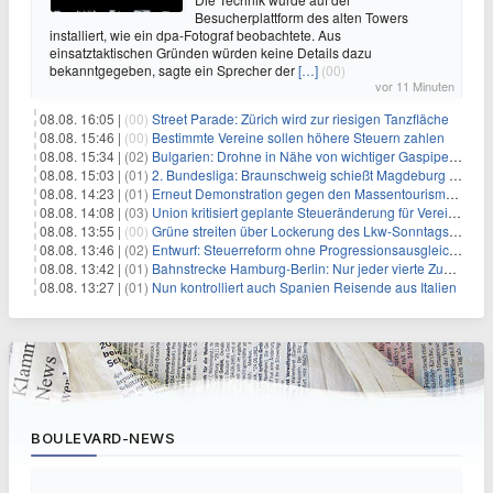
Besucherplattform des alten Towers
installiert, wie ein dpa-Fotograf beobachtete. Aus
einsatztaktischen Gründen würden keine Details dazu
bekanntgegeben, sagte ein Sprecher der
[…]
(00)
vor 11 Minuten
08.08. 16:05 |
(00)
Street Parade: Zürich wird zur riesigen Tanzfläche
08.08. 15:46 |
(00)
Bestimmte Vereine sollen höhere Steuern zahlen
08.08. 15:34 |
(02)
Bulgarien: Drohne in Nähe von wichtiger Gaspipeline explodiert
08.08. 15:03 |
(01)
2. Bundesliga: Braunschweig schießt Magdeburg ab
08.08. 14:23 |
(01)
Erneut Demonstration gegen den Massentourismus auf Mallorca
08.08. 14:08 |
(03)
Union kritisiert geplante Steueränderung für Vereine
08.08. 13:55 |
(00)
Grüne streiten über Lockerung des Lkw-Sonntagsfahrverbots
08.08. 13:46 |
(02)
Entwurf: Steuerreform ohne Progressionsausgleich geplant
08.08. 13:42 |
(01)
Bahnstrecke Hamburg-Berlin: Nur jeder vierte Zug pünktlich
08.08. 13:27 |
(01)
Nun kontrolliert auch Spanien Reisende aus Italien
BOULEVARD-NEWS