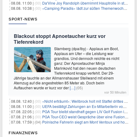
08.08. 11:00 |
(00)
Da'Vine Joy Randolph übernimmt Hauptrolle in starbesetzter schwarzer Komödie
08.08. 10:38 |
(00)
«Camping Paradis» lädt zur süßen Themenwoche ein
SPORT-NEWS
Blackout stoppt Apnoetaucher kurz vor
Tiefenrekord
Starnberg (dpa/lby) - Applaus am Boot,
Applaus am Ufer – die Leistung war
grandios. Und dennoch reichte es nicht
ganz: Der Apnoetaucher Minja
Marinković hat den neuen deutschen
Tiefenrekord knapp verfehlt. Der 29-
Jährige tauchte an der Allmannshauser Steilwand mit einem
Atemzug auf die angestrebten 85 Meter ab. Doch beim
Auftauchen wurde er kurz vor der
[…]
(05)
vor 50 Minuten
08.08. 12:40 |
(00)
«Nicht erträumt»: Wellbrock holt mit Staffel drittes EM-Gold
08.08. 11:00 |
(00)
UEFA bestätigt Zahlungen an Ex-Mitarbeiterin von Infantino
07.08. 22:05 |
(00)
PGA Tour bleibt standhaft gegen LIV Golf Fusion in einem sich wandelnden Sportumfeld
07.08. 21:06 |
(00)
PGA Tour-CEO weist Gespräche über eine Fusion mit LIV Golf zurück und bekräftigt die Wettbewerbslandschaft
07.08. 17:59 |
(04)
Polnische Fahrerin siegt am Mont Ventoux und holt Tour-Gelb
FINANZNEWS