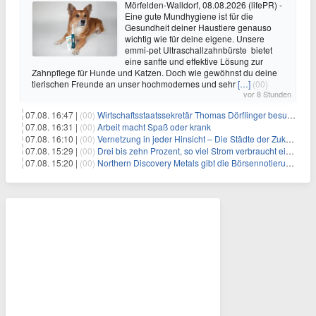
Mörfelden-Walldorf, 08.08.2026 (lifePR) -
Eine gute Mundhygiene ist für die
Gesundheit deiner Haustiere genauso
wichtig wie für deine eigene. Unsere
emmi-pet Ultraschallzahnbürste bietet
eine sanfte und effektive Lösung zur
Zahnpflege für Hunde und Katzen. Doch wie gewöhnst du deine
tierischen Freunde an unser hochmodernes und sehr
[…]
(00)
vor 8 Stunden
07.08. 16:47 |
(00)
Wirtschaftsstaatssekretär Thomas Dörflinger besucht Handwerksbetrieb im Kammerbezirk Freiburg
07.08. 16:31 |
(00)
Arbeit macht Spaß oder krank
07.08. 16:10 |
(00)
Vernetzung in jeder Hinsicht – Die Städte der Zukunft sind grün-blau
07.08. 15:29 |
(00)
Drei bis zehn Prozent, so viel Strom verbraucht ein Aufzug im Gebäude
07.08. 15:20 |
(00)
Northern Discovery Metals gibt die Börsennotierung an der Frankfurter Wertpapierbörse bekannt