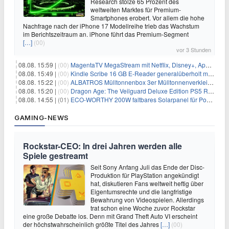
Research stolze 65 Prozent des
weltweiten Marktes für Premium-
Smartphones erobert. Vor allem die hohe
Nachfrage nach der iPhone 17 Modellreihe trieb das Wachstum
im Berichtszeitraum an. iPhone führt das Premium-Segment
[…]
(00)
vor 3 Stunden
08.08. 15:59 |
(00)
MagentaTV MegaStream mit Netflix, Disney+, Apple TV+ & RTL+ für 30€/Monat (effektiv 20,83€/Monat)
08.08. 15:49 |
(00)
Kindle Scribe 16 GB E-Reader generalüberholt mit Eingabestift für 197,99€
08.08. 15:22 |
(00)
ALBATROS Mülltonnenbox 3er Mülltonnenverkleidung aus Metall für 577,15€
08.08. 15:20 |
(00)
Dragon Age: The Veilguard Deluxe Edition PS5 Rollenspiel für 13,76€
08.08. 14:55 |
(01)
ECO-WORTHY 200W faltbares Solarpanel für Powerstation & Camping für 123,99€
GAMING-NEWS
Rockstar-CEO: In drei Jahren werden alle
Spiele gestreamt
Seit Sony Anfang Juli das Ende der Disc-
Produktion für PlayStation angekündigt
hat, diskutieren Fans weltweit heftig über
Eigentumsrechte und die langfristige
Bewahrung von Videospielen. Allerdings
trat schon eine Woche zuvor Rockstar
eine große Debatte los. Denn mit Grand Theft Auto VI erscheint
der höchstwahrscheinlich größte Titel des Jahres
[…]
(00)