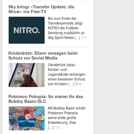
Sky bringt «Transfer Update: die
Show» ins Free-TV
Bis zum Ende der
Transferperiode zeigt
NITRO die Fußball-
Sendung zusätzlich zu
Sky Sport News
[…]
(00)
Kinderärzte: Eltern versagen beim
Schutz vor Social Media
Osnabrück (dpa) -
Kinder- und
Jugendärzte verlangen
einen besseren Schutz
von Kindern
[…]
(01)
Pokémon Pokopia: So startet ihr das
Bubbly Basin-DLC
Mit Bubbly Basin erhält
Pokémon Pokopia
seine erste große
Erweiterung. Das
[…]
(00)