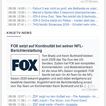
vor 27 Minuten
08.08. 14:00 |
(00)
Fallout 3 war nicht so groß, wie Bethesda es ursprünglich wollte
08.08. 13:30 |
(00)
Marvel’s Spider-Man 2 bekommt überraschendes PS5-Update mit gewünschter Komfortfunktion
08.08. 12:56 |
(00)
GTA 6 ohne Disc: Take-Two erklärt die Entscheidung für Download-Codes
08.08. 08:30 |
(00)
GTA 6 Online bleibt ein Rätsel – Insider stellt das neue Gerücht klar
08.08. 07:41 |
(00)
THQ Nordic Showcase 2026 – Erhaltet mehr Informationen
KINO/TV-NEWS
FOX setzt auf Kontinuität bei seiner NFL-
Berichterstattung
Tom Brady und Kevin Burkhardt bleiben
auch 2026 das Top-Duo des US-
Senders. Zudem hat FOX sein komplettes
Kommentatoren- und Moderatorenteam
für die neue NFL-Saison vorgestellt. FOX
Sports hat sein On-Air-Team für die NFL-
Saison 2026 bekannt gegeben und setzt dabei weitgehend auf
bewährte Gesichter. Angeführt wird die Berichterstattung erneut
vom Top-Team um Kommentator Kevin Burkhardt und Ex-
[…]
(00)
vor 3 Stunden
08.08. 12:07 |
(00)
ZDF zeigt nur den Auftakt von «The Assassin» im Fernsehen
08.08. 11:38 |
(00)
NBC macht «The Voice» zum Promi-Event
08.08. 11:06 |
(00)
ZDF zeigt vierte «Precht»-Ausgabe