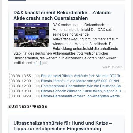
DAX knackt erneut Rekordmarke – Zalando-
Aktie crasht nach Quartalszahlen
DAX erobert neues Rekordhoch –
Momentum bleibt intakt Der DAX setzt
seine beeindruckende
Aufwärtsbewegung fort und markiert zum
wiederholten Male ein Allzeithoch. Die
Entwicklung unterstreicht die anhaltende
Stabilität des deutschen Aktienmarktes trotz wirtschaftlicher
Unsicherheiten, die weiterhin in einzelnen Sektoren nachwirken.
Institutionelle
[…]
(00)
vor 2 Stunden
08.08. 13:55 |
(00)
Bhutan setzt Bitcoin-Verkäufe fort: Aktuelle BTC-Transaktionen
08.08. 12:09 |
(00)
Bitcoin kämpft um die Marke von $65.000, Pi Network gewinnt an Unterstützung
08.08. 12:00 |
(00)
Commerzbank-Übernahme: Wie die Deutsche Bank im Schatten zum großen Gewinner wird
08.08. 10:00 |
(00)
Bitcoin-Schock: Während Kurse fallen, plant die Regierung die Steuer-Bombe
08.08. 09:29 |
(00)
Bitcoin-Bärenmarkt vorbei? Top-Analysten werden optimistisch, aber die Geschichte sagt etwas anderes
BUSINESS/PRESSE
Ultraschallzahnbürste für Hund und Katze –
Tipps zur erfolgreichen Eingewöhnung