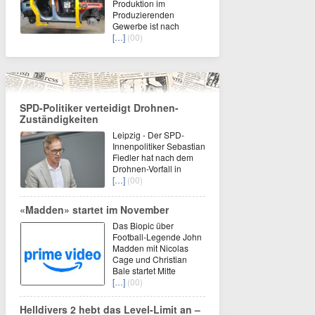
Produktion im
Produzierenden
Gewerbe ist nach
[…]
(00)
SPD-Politiker verteidigt Drohnen-
Zuständigkeiten
Leipzig - Der SPD-
Innenpolitiker Sebastian
Fiedler hat nach dem
Drohnen-Vorfall in
[…]
(00)
«Madden» startet im November
Das Biopic über
Football-Legende John
Madden mit Nicolas
Cage und Christian
Bale startet Mitte
[…]
(00)
Helldivers 2 hebt das Level-Limit an –