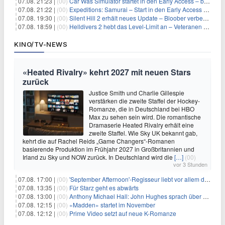
07.08. 21:23 |
(00)
Car Was Simulator startet in den Early Access – bald gehts los!
07.08. 21:22 |
(00)
Expeditions: Samurai – Start in den Early Access ab heute im feudalen Japan
07.08. 19:30 |
(00)
Silent Hill 2 erhält neues Update – Bloober verbessert Grafik und Performance
07.08. 18:59 |
(00)
Helldivers 2 hebt das Level-Limit an – Veteranen können endlich weiter aufsteigen
KINO/TV-NEWS
«Heated Rivalry» kehrt 2027 mit neuen Stars
zurück
Justice Smith und Charlie Gillespie
verstärken die zweite Staffel der Hockey-
Romanze, die in Deutschland bei HBO
Max zu sehen sein wird. Die romantische
Dramaserie Heated Rivalry erhält eine
zweite Staffel. Wie Sky UK bekannt gab,
kehrt die auf Rachel Reids „Game Changers“-Romanen
basierende Produktion im Frühjahr 2027 in Großbritannien und
Irland zu Sky und NOW zurück. In Deutschland wird die
[…]
(00)
vor 3 Stunden
07.08. 17:00 |
(00)
'September Afternoon'-Regisseur liebt vor allem die 'Banalität' in seinen Filmen
07.08. 13:35 |
(00)
Für Starz geht es abwärts
07.08. 13:00 |
(00)
Anthony Michael Hall: John Hughes sprach über eine Fortsetzung von 'The Breakfast Club'
07.08. 12:15 |
(00)
«Madden» startet im November
07.08. 12:12 |
(00)
Prime Video setzt auf neue K-Romanze