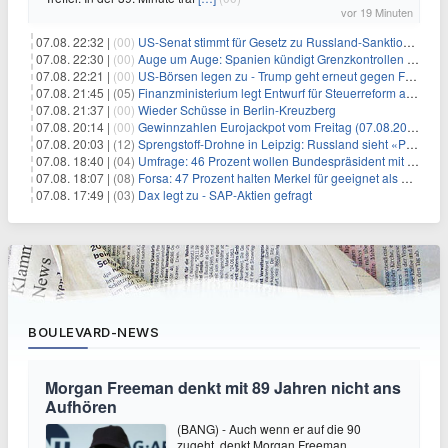
vor 19 Minuten
07.08. 22:32 |
(00)
US-Senat stimmt für Gesetz zu Russland-Sanktionen
07.08. 22:30 |
(00)
Auge um Auge: Spanien kündigt Grenzkontrollen zu Italien an
07.08. 22:21 |
(00)
US-Börsen legen zu - Trump geht erneut gegen Fed-Gouverneurin vor
07.08. 21:45 |
(05)
Finanzministerium legt Entwurf für Steuerreform ab 2027 vor
07.08. 21:37 |
(00)
Wieder Schüsse in Berlin-Kreuzberg
07.08. 20:14 |
(00)
Gewinnzahlen Eurojackpot vom Freitag (07.08.2026)
07.08. 20:03 |
(12)
Sprengstoff-Drohne in Leipzig: Russland sieht «Provokation»
07.08. 18:40 |
(04)
Umfrage: 46 Prozent wollen Bundespräsident mit Politik-Erfahrung
07.08. 18:07 |
(08)
Forsa: 47 Prozent halten Merkel für geeignet als Bundespräsidentin
07.08. 17:49 |
(03)
Dax legt zu - SAP-Aktien gefragt
BOULEVARD-NEWS
Morgan Freeman denkt mit 89 Jahren nicht ans
Aufhören
(BANG) - Auch wenn er auf die 90
zugeht, denkt Morgan Freeman