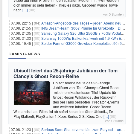
Video auf ihren Profilen in den sozialen Medien mit. «Wir werden
dich immer so sehr lieben», hieß es dazu. Geboren wurde Towle
nach
[…]
(00)
vor 5 Stunden
07.08. 22:15 |
(04)
Amazon-Angebote des Tages – jeden Abend neue Deals zum Stöbern
07.08. 21:55 |
(00)
ING Dream-Team: 300€ Prämie für Girokonto + Direkt-Depot
07.08. 21:35 |
(00)
Samsung Galaxy S26 Ultra 256GB + 70GB Vodafone-Netz für 34,99€/Monat (effektiv 4,74€/Monat)
07.08. 21:33 |
(00)
Solarway 1000Wp Balkonkraftwerk mit 1,9 kWh EcoFlow-Speicher für 719€ + 30€ Filial-Gutschein
07.08. 19:45 |
(00)
Spider Farmer G3000 Growbox-Komplettset 90×90×180 cm für 379,99€
GAMING-NEWS
Ubisoft feiert das 25-jährige Jubiläum der Tom
Clancy’s Ghost Recon-Reihe
Ubisoft feierte heute das 25-jährige
Jubiläum von Tom Clancy’s Ghost Recon
mit einem kostenlosen Titel-Update für
Ghost Recon Wildlands , der Rückkehr
des bei Fans beliebten Predator -Events
und weiteren Inhalten. Ghost Recon
Wildlands: Last Rites ist ab sofort kostenlos über Ubisoft+, für
PlayStation5, PlayStation4, Xbox Series X|S, Xbox One
[…]
(00)
vor 1 Stunde
07.08. 21:23 |
(00)
Serious Sam: Shatterverse lädt zum Playtest – und erscheint schon bald!