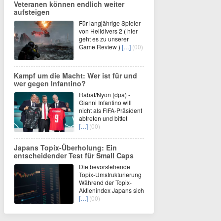
Veteranen können endlich weiter
aufsteigen
Für langjährige Spieler
von Helldivers 2 ( hier
geht es zu unserer
Game Review )
[…]
(00)
Kampf um die Macht: Wer ist für und
wer gegen Infantino?
Rabat/Nyon (dpa) -
Gianni Infantino will
nicht als FIFA-Präsident
abtreten und bittet
[…]
(00)
Japans Topix-Überholung: Ein
entscheidender Test für Small Caps
Die bevorstehende
Topix-Umstrukturierung
Während der Topix-
Aktienindex Japans sich
[…]
(00)