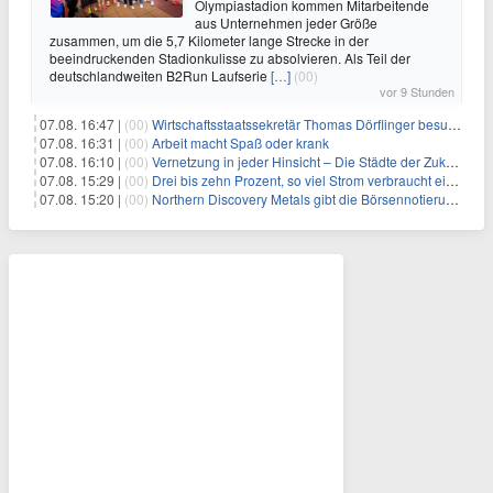
Olympiastadion kommen Mitarbeitende
aus Unternehmen jeder Größe
zusammen, um die 5,7 Kilometer lange Strecke in der
beeindruckenden Stadionkulisse zu absolvieren. Als Teil der
deutschlandweiten B2Run Laufserie
[…]
(00)
vor 9 Stunden
07.08. 16:47 |
(00)
Wirtschaftsstaatssekretär Thomas Dörflinger besucht Handwerksbetrieb im Kammerbezirk Freiburg
07.08. 16:31 |
(00)
Arbeit macht Spaß oder krank
07.08. 16:10 |
(00)
Vernetzung in jeder Hinsicht – Die Städte der Zukunft sind grün-blau
07.08. 15:29 |
(00)
Drei bis zehn Prozent, so viel Strom verbraucht ein Aufzug im Gebäude
07.08. 15:20 |
(00)
Northern Discovery Metals gibt die Börsennotierung an der Frankfurter Wertpapierbörse bekannt