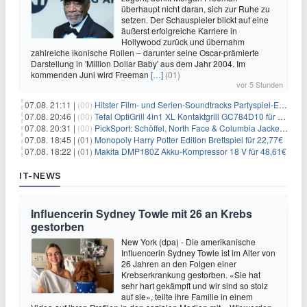
überhaupt nicht daran, sich zur Ruhe zu
setzen. Der Schauspieler blickt auf eine
äußerst erfolgreiche Karriere in
Hollywood zurück und übernahm
zahlreiche ikonische Rollen – darunter seine Oscar-prämierte
Darstellung in 'Million Dollar Baby' aus dem Jahr 2004. Im
kommenden Juni wird Freeman
[…]
(01)
vor 5 Stunden
07.08. 21:11 |
(00)
Hitster Film- und Serien-Soundtracks Partyspiel-Erweiterung für 6,99€
07.08. 20:46 |
(00)
Tefal OptiGrill 4in1 XL Kontaktgrill GC784D10 für 239,99€
07.08. 20:31 |
(00)
PickSport: Schöffel, North Face & Columbia Jacken ab 39,60€
07.08. 18:45 |
(01)
Monopoly Harry Potter Edition Brettspiel für 22,77€
07.08. 18:22 |
(01)
Makita DMP180Z Akku-Kompressor 18 V für 48,61€
IT-NEWS
Influencerin Sydney Towle mit 26 an Krebs
gestorben
New York (dpa) - Die amerikanische
Influencerin Sydney Towle ist im Alter von
26 Jahren an den Folgen einer
Krebserkrankung gestorben. «Sie hat
sehr hart gekämpft und wir sind so stolz
auf sie», teilte ihre Familie in einem