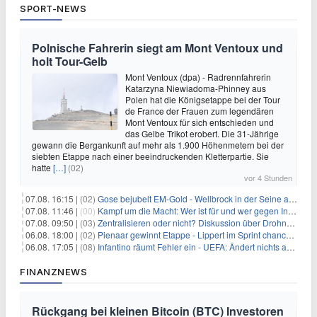
SPORT-NEWS
Polnische Fahrerin siegt am Mont Ventoux und
holt Tour-Gelb
Mont Ventoux (dpa) - Radrennfahrerin
Katarzyna Niewiadoma-Phinney aus
Polen hat die Königsetappe bei der Tour
de France der Frauen zum legendären
Mont Ventoux für sich entschieden und
das Gelbe Trikot erobert. Die 31-Jährige
gewann die Bergankunft auf mehr als 1.900 Höhenmetern bei der
siebten Etappe nach einer beeindruckenden Kletterpartie. Sie
hatte
[…]
(02)
vor 4 Stunden
07.08. 16:15 |
(02)
Gose bejubelt EM-Gold - Wellbrock in der Seine ausgebremst
07.08. 11:46 |
(00)
Kampf um die Macht: Wer ist für und wer gegen Infantino?
07.08. 09:50 |
(03)
Zentralisieren oder nicht? Diskussion über Drohnenabwehr
06.08. 18:00 |
(02)
Pienaar gewinnt Etappe - Lippert im Sprint chancenlos
06.08. 17:05 |
(08)
Infantino räumt Fehler ein - UEFA: Ändert nichts an Boykott
FINANZNEWS
Rückgang bei kleinen Bitcoin (BTC) Investoren