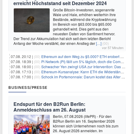
erreicht Höchststand seit Dezember 2024
Große Bitcoin-Investoren, sogenannte
Wale und Haie, erhöhen weiterhin ihre
Bestände, während die Kryptowährung
im Bereich von $63.000 bis $65.000
gehandelt wird. Dies geht aus den
neuesten Daten von Santiment hervor.
Der Trend zur Akkumulation hat sich seit dem letzten Bericht
Anfang der Woche verstärkt, der einen Anstieg der
[…]
(00)
vor 57 Minuten
07.08. 20:12 |
(00)
Ethereum auf dem Weg zu $5.000? ETH erobert wichtige Marke zurück, während Institutionen weiter akkumulieren
07.08. 18:39 |
(00)
Pi Network (PI) fällt um 5% täglich, doch die Community bleibt optimistisch
07.08. 18:00 |
(00)
Schwacher Yen zwingt USA zur Intervention: Das größte Risiko seit 15 Jahren
07.08. 17:13 |
(00)
Ethereum-Kursanalyse: Kann ETH die Widerstände der gleitenden Durchschnitte überwinden?
07.08. 17:00 |
(00)
Schock im Portemonnaie: Darum kostet das Alter deutlich mehr als Sie denken
BUSINESS/PRESSE
Endspurt für den B2Run Berlin:
Anmeldeschluss am 26. August
Berlin, 07.08.2026 (lifePR) - Für den
B2Run Berlin am 16. September 2026
können sich Unternehmen noch bis zum
26. August 2026 anmelden. Im