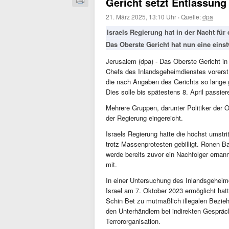
Gericht setzt Entlassung
21. März 2025, 13:10 Uhr
·
Quelle:
dpa
Israels Regierung hat in der Nacht fü
Das Oberste Gericht hat nun eine eins
Jerusalem (dpa) - Das Oberste Gericht in
Chefs des Inlandsgeheimdienstes vorerst a
die nach Angaben des Gerichts so lange gi
Dies solle bis spätestens 8. April passie
Mehrere Gruppen, darunter Politiker der O
der Regierung eingereicht.
Israels Regierung hatte die höchst umstr
trotz Massenprotesten gebilligt. Ronen B
werde bereits zuvor ein Nachfolger ernann
mit.
In einer Untersuchung des Inlandsgeheim
Israel am 7. Oktober 2023 ermöglicht ha
Schin Bet zu mutmaßlich illegalen Bezie
den Unterhändlern bei indirekten Gespräc
Terrororganisation.