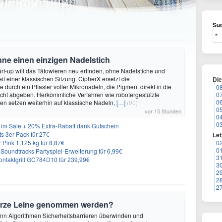
Suc
hne einen einzigen Nadelstich
rt-up will das Tätowieren neu erfinden, ohne Nadelstiche und
it einer klassischen Sitzung. CipherX ersetzt die
Di
durch ein Pflaster voller Mikronadeln, die Pigment direkt in die
0
cht abgeben. Herkömmliche Verfahren wie robotergestützte
0
0
n setzen weiterhin auf klassische Nadeln,
[…]
(00)
0
vor 15 Stunden
0
0
im Sale + 20% Extra-Rabatt dank Gutschein
 3er Pack für 27€
Let
 Pink 1,125 kg für 8,87€
0
0
n-Soundtracks Partyspiel-Erweiterung für 6,99€
3
 Kontaktgrill GC784D10 für 239,99€
3
2
2
2
urze Leine genommen werden?
enn Algorithmen Sicherheitsbarrieren überwinden und