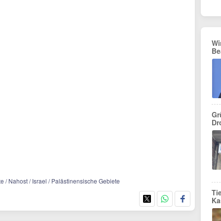
Wi
Be
Gr
Dr
te / Nahost / Israel / Palästinensische Gebiete
Ti
Ka