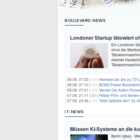
BOULEVARD-NEWS
Londoner Startup tätowiert o
Ein Londoner Sta
ohne die Warteze
Tätowiermaschine 
oberste Hautschi
Tätowiermaschine
08.08. 07:20 |
(00)
Hemden.de: bis zu 72% 
08.08. 07:10 |
(00)
BOSS Power Boxershorts
08.08. 07:01 |
(00)
Vanish Oxi Action Pulver
07.08. 21:11 |
(01)
Hitster Film- und Serie
07.08. 20:46 |
(00)
Tefal OptiGrill 4in1 XL
IT-NEWS
Müssen KI-Systeme an die k
Berlin (dpa) - W