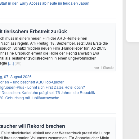
Start in den Early Access ab heute im feudalen Japan
t tierischem Erbstreit zurück
uch muss in einem neuen Film der ARD-Reihe einen
achlass regeln. Am Freitag, 18. September, setzt Das Erste die
spruch, Schatz! mit dem neuen Film „Hundeliebe“ fort. Ab 20.15
risTine Urspruch erneut die Rolle der Rechtsanwältin Eva
mal als Testamentsvollstreckerin in einen ungewöhnlichen
Regie
[…]
(00)
vor 1 Stunde
g, 07. Augsut 2026
llionen – und beschert ABC Top-Quoten
gruppen-Plus - Lohnt sich First Dates Hotel doch?
r Deutschen: Karlsruhe prägt seit 75 Jahren die Republik
20. Geburtstag mit Jubiläumswoche
oetaucher will Rekord brechen
- Es ist stockdunkel, eiskalt und der Wasserdruck presst die Lunge
teil ihres normalen Volumens zusammen. Für Apnoetaucher Minja