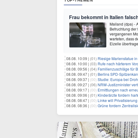
TOP-THEMEN
Frau bekommt in Italien fals
Mailand (dpa) - A
Befruchtung der
vergangenen Mon
warteten, dass d
Eizelle übertrag
08.08. 10:09 |
(01)
Riesige Marienstatue in
08.08. 10:00 |
(03)
Rufe nach härterem Vo
08.08. 09:56 |
(04)
Familienzuschläge für B
08.08. 09:47 |
(01)
Berlins SPD-Spitzenkandi
08.08. 09:37 |
(00)
Studie: Europa bei Dro
08.08. 09:27 |
(06)
NRW-Justizminister ver
08.08. 09:17 |
(00)
Ermittlungen nach erne
08.08. 09:06 |
(01)
Kinderärzte fordern ha
08.08. 08:47 |
(00)
Linke will Privatisieru
08.08. 08:36 |
(00)
Grüne fordern Zentrali