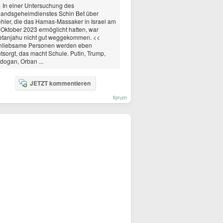
 In einer Untersuchung des
landsgeheimdienstes Schin Bet über
hler, die das Hamas-Massaker in Israel am
 Oktober 2023 ermöglicht hatten, war
etanjahu nicht gut weggekommen. <<
nliebsame Personen werden eben
tsorgt, das macht Schule. Putin, Trump,
dogan, Orban ...
JETZT kommentieren
forum