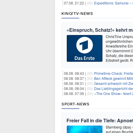
07.08. 21:22 |
(00)
Expeditions: Samurai – 
KINO/TV-NEWS
«Einspruch, Schatz!» kehrt mi
ChrisTine Urspr
ungewöhnlichen N
Anwaltsreihe Ein
Uhr übernimmt Ch
Schatz, die dies
Erbstreit gerät. 
08.08. 08:43 |
(00)
Primetime-Check: Freita
08.08. 08:37 |
(00)
Ben Affleck gewinnt Mi
08.08. 08:31 |
(00)
Gesamt schwach mit Ziel
08.08. 08:04 |
(00)
Das Lieblingsgericht de
08.08. 07:36 |
(00)
«The One Show» feiert 
SPORT-NEWS
Freier Fall in die Tiefe: Apn
Starnberg (dpa) 
auf einen Bruch