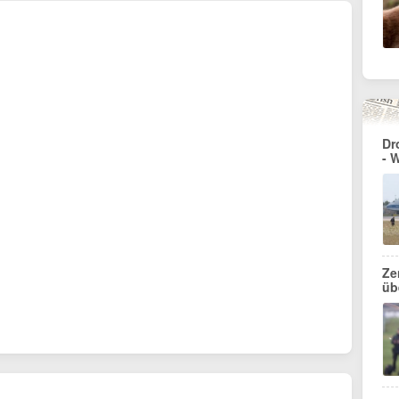
Dr
- 
Ze
üb