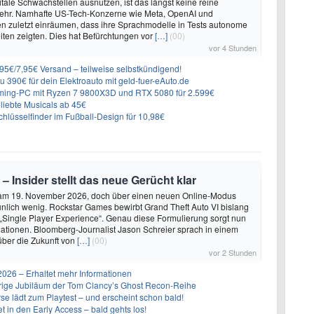
itale Schwachstellen ausnutzen, ist das längst keine reine
ehr. Namhafte US-Tech-Konzerne wie Meta, OpenAI und
n zuletzt einräumen, dass ihre Sprachmodelle in Tests autonome
ten zeigten. Dies hat Befürchtungen vor
[…]
(00)
vor 4 Stunden
6,95€/7,95€ Versand – teilweise selbstkündigend!
 390€ für dein Elektroauto mit geld-fuer-eAuto.de
ing-PC mit Ryzen 7 9800X3D und RTX 5080 für 2.599€
liebte Musicals ab 45€
lüsselfinder im Fußball-Design für 10,98€
 – Insider stellt das neue Gerücht klar
 am 19. November 2026, doch über einen neuen Online-Modus
unlich wenig. Rockstar Games bewirbt Grand Theft Auto VI bislang
 „Single Player Experience“. Genau diese Formulierung sorgt nun
lationen. Bloomberg-Journalist Jason Schreier sprach in einem
über die Zukunft von
[…]
(00)
vor 2 Stunden
26 – Erhaltet mehr Informationen
ährige Jubiläum der Tom Clancy’s Ghost Recon-Reihe
se lädt zum Playtest – und erscheint schon bald!
t in den Early Access – bald gehts los!