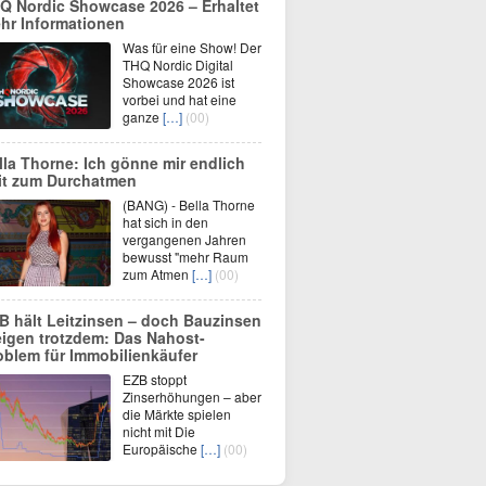
Q Nordic Showcase 2026 – Erhaltet
hr Informationen
Was für eine Show! Der
THQ Nordic Digital
Showcase 2026 ist
vorbei und hat eine
ganze
[…]
(00)
lla Thorne: Ich gönne mir endlich
it zum Durchatmen
(BANG) - Bella Thorne
hat sich in den
vergangenen Jahren
bewusst "mehr Raum
zum Atmen
[…]
(00)
B hält Leitzinsen – doch Bauzinsen
eigen trotzdem: Das Nahost-
oblem für Immobilienkäufer
EZB stoppt
Zinserhöhungen – aber
die Märkte spielen
nicht mit Die
Europäische
[…]
(00)