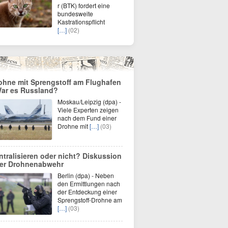
r (BTK) fordert eine
bundesweite
Kastrationspflicht
[…]
(02)
ohne mit Sprengstoff am Flughafen
War es Russland?
Moskau/Leipzig (dpa) -
Viele Experten zeigen
nach dem Fund einer
Drohne mit
[…]
(03)
ntralisieren oder nicht? Diskussion
er Drohnenabwehr
Berlin (dpa) - Neben
den Ermittlungen nach
der Entdeckung einer
Sprengstoff-Drohne am
[…]
(03)