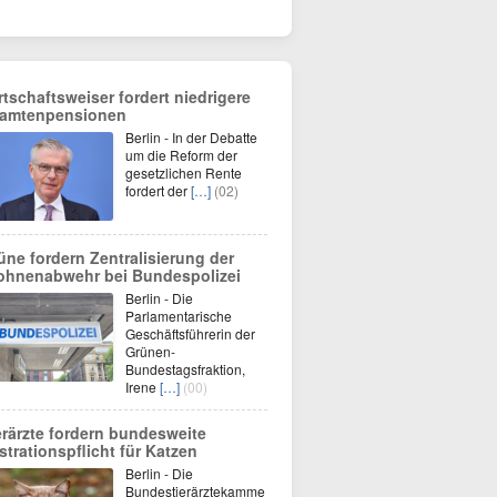
rtschaftsweiser fordert niedrigere
amtenpensionen
Berlin - In der Debatte
um die Reform der
gesetzlichen Rente
fordert der
[…]
(02)
üne fordern Zentralisierung der
ohnenabwehr bei Bundespolizei
Berlin - Die
Parlamentarische
Geschäftsführerin der
Grünen-
Bundestagsfraktion,
Irene
[…]
(00)
erärzte fordern bundesweite
strationspflicht für Katzen
Berlin - Die
Bundestierärztekamme