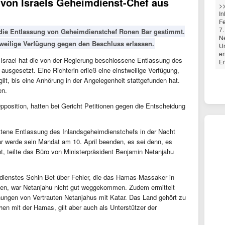
 von Israels Geheimdienst-Chef aus
>>
In
Fe
7.
r die Entlassung von Geheimdienstchef Ronen Bar gestimmt.
N
tweilige Verfügung gegen den Beschluss erlassen.
U
en
 Israel hat die von der Regierung beschlossene Entlassung des
Er
usgesetzt. Eine Richterin erließ eine einstweilige Verfügung,
lt, bis eine Anhörung in der Angelegenheit stattgefunden hat.
ren.
pposition, hatten bei Gericht Petitionen gegen die Entscheidung
ittene Entlassung des Inlandsgeheimdienstchefs in der Nacht
ar werde sein Mandat am 10. April beenden, es sei denn, es
t, teilte das Büro von Ministerpräsident Benjamin Netanjahu
dienstes Schin Bet über Fehler, die das Hamas-Massaker in
tten, war Netanjahu nicht gut weggekommen. Zudem ermittelt
hungen von Vertrauten Netanjahus mit Katar. Das Land gehört zu
hen mit der Hamas, gilt aber auch als Unterstützer der