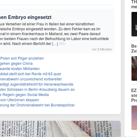
TH
me
chen Embryo eingesetzt
us Versehen ist einer Frau in Italien bei einer künstlichen
 falsche Embryo eingesetzt worden. Zu dem Fehler kam es im
at in einem Krankenhaus in Mailand, wo zwei Paare darauf
en beiden Frauen nach der Befruchtung im Labor eine befruchtete
en wird. Nach einem Bericht der
[…]
(00)
Be
vor 8 Minuten
Ze
 Polen soll Pilger anziehen
rgehen gegen China
eamte kosten Milliarden
dat stellt sich bei Rente mit 63 quer
hnenabwehr unzureichend vorbereitet
teidigt Jugendstrafrecht für Heranwachsende
uten Schüssen in Berlin-Kreuzberg dauern an
EZ
rte Regeln gegen Social Media
st
ng von Uferzonen stoppen
Pr
sierung der Drohnenabwehr bei Bundespolizei