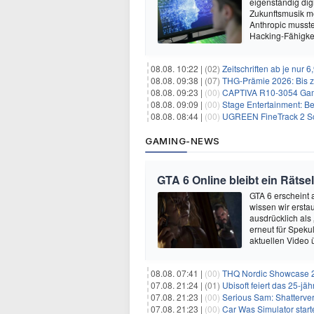
eigenständig dig
Zukunftsmusik m
Anthropic musste
Hacking-Fähigkei
08.08. 10:22 |
(02)
Zeitschriften ab je nur 
08.08. 09:38 |
(07)
THG-Prämie 2026: Bis zu
08.08. 09:23 |
(00)
CAPTIVA R10-3054 Gam
08.08. 09:09 |
(00)
Stage Entertainment: Be
08.08. 08:44 |
(00)
UGREEN FineTrack 2 Sch
GAMING-NEWS
GTA 6 Online bleibt ein Rätsel
GTA 6 erscheint
wissen wir ersta
ausdrücklich als
erneut für Speku
aktuellen Video 
08.08. 07:41 |
(00)
THQ Nordic Showcase 20
07.08. 21:24 |
(01)
Ubisoft feiert das 25-j
07.08. 21:23 |
(00)
Serious Sam: Shatterver
07.08. 21:23 |
(00)
Car Was Simulator starte