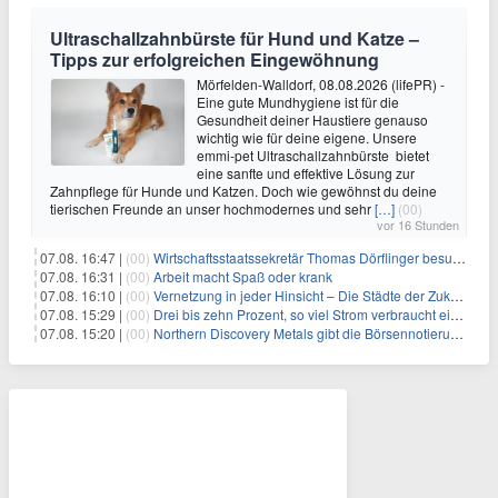
Ultraschallzahnbürste für Hund und Katze –
Tipps zur erfolgreichen Eingewöhnung
Mörfelden-Walldorf, 08.08.2026 (lifePR) -
Eine gute Mundhygiene ist für die
Gesundheit deiner Haustiere genauso
wichtig wie für deine eigene. Unsere
emmi-pet Ultraschallzahnbürste bietet
eine sanfte und effektive Lösung zur
Zahnpflege für Hunde und Katzen. Doch wie gewöhnst du deine
tierischen Freunde an unser hochmodernes und sehr
[…]
(00)
vor 16 Stunden
07.08. 16:47 |
(00)
Wirtschaftsstaatssekretär Thomas Dörflinger besucht Handwerksbetrieb im Kammerbezirk Freiburg
07.08. 16:31 |
(00)
Arbeit macht Spaß oder krank
07.08. 16:10 |
(00)
Vernetzung in jeder Hinsicht – Die Städte der Zukunft sind grün-blau
07.08. 15:29 |
(00)
Drei bis zehn Prozent, so viel Strom verbraucht ein Aufzug im Gebäude
07.08. 15:20 |
(00)
Northern Discovery Metals gibt die Börsennotierung an der Frankfurter Wertpapierbörse bekannt