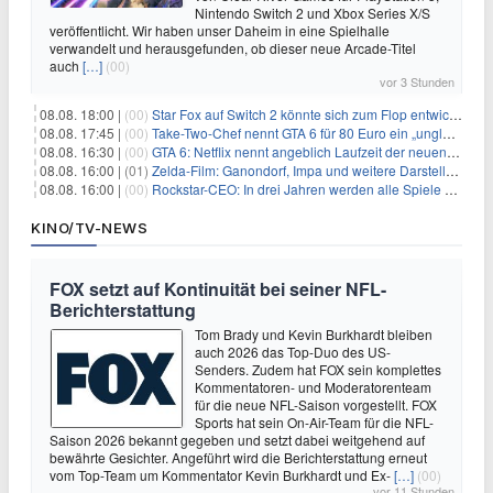
Nintendo Switch 2 und Xbox Series X/S
veröffentlicht. Wir haben unser Daheim in eine Spielhalle
verwandelt und herausgefunden, ob dieser neue Arcade-Titel
auch
[…]
(00)
vor 3 Stunden
08.08. 18:00 |
(00)
Star Fox auf Switch 2 könnte sich zum Flop entwickeln
08.08. 17:45 |
(00)
Take-Two-Chef nennt GTA 6 für 80 Euro ein „unglaubliches Schnäppchen“
08.08. 16:30 |
(00)
GTA 6: Netflix nennt angeblich Laufzeit der neuen Gameplay-Präsentation
08.08. 16:00 |
(01)
Zelda-Film: Ganondorf, Impa und weitere Darsteller sollen feststehen
08.08. 16:00 |
(00)
Rockstar-CEO: In drei Jahren werden alle Spiele gestreamt
KINO/TV-NEWS
FOX setzt auf Kontinuität bei seiner NFL-
Berichterstattung
Tom Brady und Kevin Burkhardt bleiben
auch 2026 das Top-Duo des US-
Senders. Zudem hat FOX sein komplettes
Kommentatoren- und Moderatorenteam
für die neue NFL-Saison vorgestellt. FOX
Sports hat sein On-Air-Team für die NFL-
Saison 2026 bekannt gegeben und setzt dabei weitgehend auf
bewährte Gesichter. Angeführt wird die Berichterstattung erneut
vom Top-Team um Kommentator Kevin Burkhardt und Ex-
[…]
(00)
vor 11 Stunden