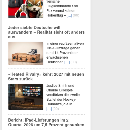
tierische
Flugkommando Star
Fox vorerst keinen
Höhenflug –
[…]
(00)
Jeder siebte Deutsche will
auswandern – Realität sieht oft anders
aus
In einer repräsentativen
INSA-Umfrage geben
rund 14 Prozent der
erwachsenen
Deutschen
[…]
(00)
«Heated Rivalry» kehrt 2027 mit neuen
Stars zurück
Justice Smith und
Charlie Gillespie
verstärken die zweite
Staffel der Hockey-
Romanze, die in
[…]
(00)
Bericht: iPad-Lieferungen im 2.
Quartal 2026 um 7,5 Prozent gesunken