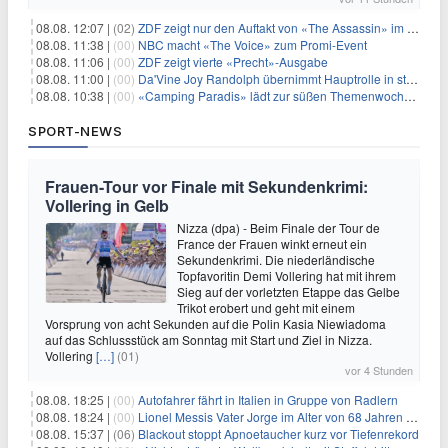
08.08. 12:07 |
(02)
ZDF zeigt nur den Auftakt von «The Assassin» im Fernsehen
08.08. 11:38 |
(00)
NBC macht «The Voice» zum Promi-Event
08.08. 11:06 |
(00)
ZDF zeigt vierte «Precht»-Ausgabe
08.08. 11:00 |
(00)
Da'Vine Joy Randolph übernimmt Hauptrolle in starbesetzter schwarzer Komödie
08.08. 10:38 |
(00)
«Camping Paradis» lädt zur süßen Themenwoche ein
SPORT-NEWS
Frauen-Tour vor Finale mit Sekundenkrimi:
Vollering in Gelb
Nizza (dpa) - Beim Finale der Tour de
France der Frauen winkt erneut ein
Sekundenkrimi. Die niederländische
Topfavoritin Demi Vollering hat mit ihrem
Sieg auf der vorletzten Etappe das Gelbe
Trikot erobert und geht mit einem
Vorsprung von acht Sekunden auf die Polin Kasia Niewiadoma
auf das Schlussstück am Sonntag mit Start und Ziel in Nizza.
Vollering
[…]
(01)
vor 4 Stunden
08.08. 18:25 |
(00)
Autofahrer fährt in Italien in Gruppe von Radlern
08.08. 18:24 |
(00)
Lionel Messis Vater Jorge im Alter von 68 Jahren gestorben
08.08. 15:37 |
(06)
Blackout stoppt Apnoetaucher kurz vor Tiefenrekord