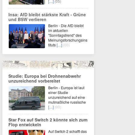
[…]
(05)
Insa: AfD bleibt stärkste Kraft - Grüne
und BSW verlieren
Berlin - Die AfD bleibt
im aktuellen
"Sonntagstrend" des
Meinungsforschungsins
tituts
[…]
(00)
Studie: Europa bei Drohnenabwehr
unzureichend vorbereitet
Berlin - Europa ist laut
einer Studie
unzureichend auf eine
mutmaßliche russische
[…]
(00)
Star Fox auf Switch 2 könnte sich zum
Flop entwickeln
Auf Switch 2 schafft das