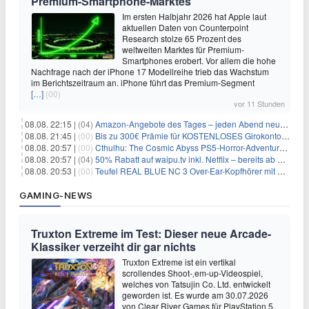
Premium-Smartphone-Marktes
Im ersten Halbjahr 2026 hat Apple laut
aktuellen Daten von Counterpoint
Research stolze 65 Prozent des
weltweiten Marktes für Premium-
Smartphones erobert. Vor allem die hohe
Nachfrage nach der iPhone 17 Modellreihe trieb das Wachstum
im Berichtszeitraum an. iPhone führt das Premium-Segment
[…]
(00)
vor 11 Stunden
08.08. 22:15 |
(04)
Amazon-Angebote des Tages – jeden Abend neue Deals zum Stöbern
08.08. 21:45 |
(00)
Bis zu 300€ Prämie für KOSTENLOSES Girokonto bei der Santander – 50€ schon nach 1 Woche!
08.08. 20:57 |
(00)
Cthulhu: The Cosmic Abyss PS5-Horror-Adventure für 27,99€
08.08. 20:57 |
(04)
50% Rabatt auf waipu.tv inkl. Netflix – bereits ab 9€/Monat (statt 17,99€)
08.08. 20:53 |
(00)
Teufel REAL BLUE NC 3 Over-Ear-Kopfhörer mit ANC für 149,99€
GAMING-NEWS
Truxton Extreme im Test: Dieser neue Arcade-
Klassiker verzeiht dir gar nichts
Truxton Extreme ist ein vertikal
scrollendes Shoot-‚em-up-Videospiel,
welches von Tatsujin Co. Ltd. entwickelt
geworden ist. Es wurde am 30.07.2026
von Clear River Games für PlayStation 5,