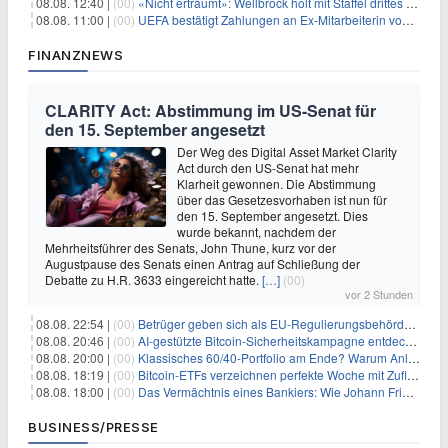
08.08. 12:40 |
(00)
«Nicht erträumt»: Wellbrock holt mit Staffel drittes EM-Gold
08.08. 11:00 |
(00)
UEFA bestätigt Zahlungen an Ex-Mitarbeiterin von Infantino
FINANZNEWS
CLARITY Act: Abstimmung im US-Senat für
den 15. September angesetzt
Der Weg des Digital Asset Market Clarity
Act durch den US-Senat hat mehr
Klarheit gewonnen. Die Abstimmung
über das Gesetzesvorhaben ist nun für
den 15. September angesetzt. Dies
wurde bekannt, nachdem der
Mehrheitsführer des Senats, John Thune, kurz vor der
Augustpause des Senats einen Antrag auf Schließung der
Debatte zu H.R. 3633 eingereicht hatte.
[…]
(00)
vor 2 Stunden
08.08. 22:54 |
(00)
Betrüger geben sich als EU-Regulierungsbehörden aus, um Krypto-Nutzer nach MiCA-Deadline ins Visier zu nehmen
08.08. 20:46 |
(00)
AI-gestützte Bitcoin-Sicherheitskampagne entdeckt fast 5.000 Softwareprobleme in 390 Projekten
08.08. 20:00 |
(00)
Klassisches 60/40-Portfolio am Ende? Warum Anleger jetzt radikal umdenken müssen
08.08. 18:19 |
(00)
Bitcoin-ETFs verzeichnen perfekte Woche mit Zuflüssen auf 3-Monats-Hoch
08.08. 18:00 |
(00)
Das Vermächtnis eines Bankiers: Wie Johann Friedrich Städel sein Imperium unsterblich machte
BUSINESS/PRESSE