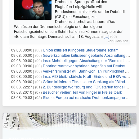
Drohne mit Sprengstoff auf dem
Flughafen Leipzig/Halle will
Bundesinnenminister Alexander Dobrindt
(CSU) die Forschung zur
Drohnensicherheit ausbauen. «Das
Wettrüsten der Drohnentechnologie erfordert eigene
Forschungseinheiten, um Schritt halten zu können», sagte er der
«Bild am Sonntag». Demnach soll am 18. August am
[…]
(00)
vor 3 Minuten
09.08. 00:00 |
(00)
Union kritisiert Klingbeils Steuerpläne scharf
09.08. 00:00 |
(00)
Gewerkschaften kritisieren geplante Abschaffung der "Rente mit 63"
09.08. 00:00 |
(00)
Insa: Mehrheit gegen Abschaffung der "Rente mit 63"
09.08. 00:00 |
(00)
Dobrindt warnt vor hybriden Angriffen auf Deutschland
09.08. 00:00 |
(00)
Verkehrsminister will Bahn-Boni an Pünktlichkeit koppeln
09.08. 00:00 |
(00)
Insa: AfD bleibt stärkste Kraft - Grüne und BSW verlieren
09.08. 00:00 |
(00)
Grüne kritisieren Ticketsteuer-Senkung als "Blindflug"
08.08. 22:27 |
(01)
2. Bundesliga: Wolfsburg und FCK starten torlos in die Saison
08.08. 20:10 |
(07)
Besucher verliert Teil von Finger in Freizeitpark
08.08. 20:03 |
(02)
Studie: Europa auf russische Drohnenkampagne unzureichend vorbereitet