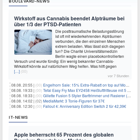
BOULEVARD-NEWS
Wirkstoff aus Cannabis beendet Alpträume bei
über 1/3 der PTSD-Patienten
Die posttraumatische Belastungsstörung
ist oft mit wiederkehrenden Alpträumen
verbunden, die den einzelnen Menschen
extrem belasten. Was lässt sich dagegen
tun? Die Charité Universitätsmedizin
Berlin wagte einen placebokontrollierten
Versuch und wurde fündig: Ein wenig bekannter Cannabis-
Wirkstoff könnte auf natürlichem Weg helfen. Was hilft gegen
[…]
(00)
vor 7 Stunden
08.08. 20:55 |
(00)
Engelhorn Sale: 15% Extra-Rabatt on top auf Mode- und Sport-Artikel
08.08. 19:33 |
(00)
Tefal Easy Fry Max EY2458 Heißluftfritteuse mit 5 Litern für 64,99€
08.08. 18:33 |
(00)
Gillette Fusion 5 Styler Barttrimmer und Rasierer (All in One) für 16€
08.08. 14:02 |
(02)
MediaMarkt: 3 Tonie-Figuren für 37€
08.08. 12:30 |
(00)
Fallout 4: Anniversary Edition Switch 2 für 42,39€
IT-NEWS
Apple beherrscht 65 Prozent des globalen