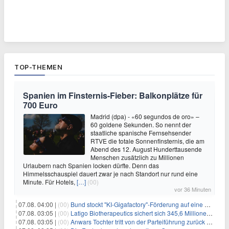
TOP-THEMEN
Spanien im Finsternis-Fieber: Balkonplätze für
700 Euro
Madrid (dpa) - «60 segundos de oro» –
60 goldene Sekunden. So nennt der
staatliche spanische Fernsehsender
RTVE die totale Sonnenfinsternis, die am
Abend des 12. August Hunderttausende
Menschen zusätzlich zu Millionen
Urlaubern nach Spanien locken dürfte. Denn das
Himmelsschauspiel dauert zwar je nach Standort nur rund eine
Minute. Für Hotels,
[…]
(00)
vor 36 Minuten
07.08. 04:00 |
(00)
Bund stockt "KI-Gigafactory"-Förderung auf eine Milliarde Euro auf
07.08. 03:05 |
(00)
Latigo Biotherapeutics sichert sich 345,6 Millionen Dollar in einer erhöhten IPO und ebnet den Weg für nicht-opioide Schmerztherapie
07.08. 03:05 |
(00)
Anwars Tochter tritt von der Parteiführung zurück und hebt politische Turbulenzen hervor