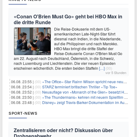
«Conan O'Brien Must Go» geht bei HBO Max in
die dritte Runde
Die Reise-Dokuserie mit dem US-
amerikanischen Late-Night-Star führt
diesmal nach Indien, in die Niederlande,
auf die Philippinen und nach Marokko.
HBO Max bringt die dritte Staffel der
Reise-Dokuserie Conan O'Brien Must Go
am 22. August nach Deutschland, Österreich, in die Schweiz,
nach Luxemburg und Liechtenstein. Die vier neuen Episoden
erscheinen wöchentlich. Die ersten beiden Staffeln
[…]
(00)
vor 5 Stunden
06.08. 23:55 |
(00)
«The Office»-Star Rainn Wilson spricht neue neuseeländische Serie «Settling»
06.08. 23:54 |
(00)
STARZ terminiert britischen Thriller «Tip Toe»
06.08. 23:52 |
(00)
Neuauflage von «Monarch of the Glen» besetzt Hauptrollen
06.08. 23:50 |
(00)
«The Thundermans» kehren mit neuem Spielfilm zurück
06.08. 23:48 |
(00)
Disney+ zeigt Travis-Barker-Dokumentation im August
SPORT-NEWS
Zentralisieren oder nicht? Diskussion über
Drohnenabwehr