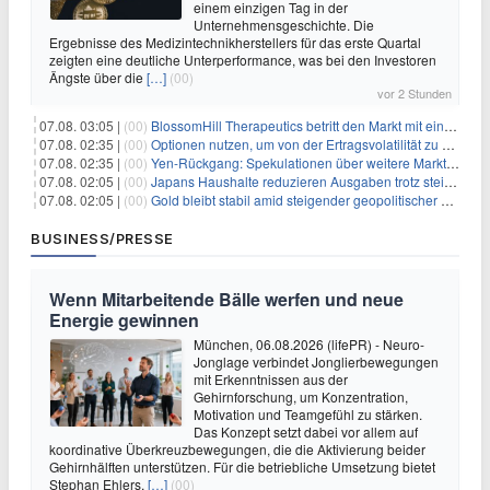
einem einzigen Tag in der
Unternehmensgeschichte. Die
Ergebnisse des Medizintechnikherstellers für das erste Quartal
zeigten eine deutliche Unterperformance, was bei den Investoren
Ängste über die
[…]
(00)
vor 2 Stunden
07.08. 03:05 |
(00)
BlossomHill Therapeutics betritt den Markt mit einem IPO-Boost von 150 Millionen Dollar
07.08. 02:35 |
(00)
Optionen nutzen, um von der Ertragsvolatilität zu profitieren
07.08. 02:35 |
(00)
Yen-Rückgang: Spekulationen über weitere Marktinterventionen nehmen zu
07.08. 02:05 |
(00)
Japans Haushalte reduzieren Ausgaben trotz steigender Löhne: Ein Warnsignal für das Wachstum
07.08. 02:05 |
(00)
Gold bleibt stabil amid steigender geopolitischer Spannungen im Persischen Golf
BUSINESS/PRESSE
Wenn Mitarbeitende Bälle werfen und neue
Energie gewinnen
München, 06.08.2026 (lifePR) - Neuro-
Jonglage verbindet Jonglierbewegungen
mit Erkenntnissen aus der
Gehirnforschung, um Konzentration,
Motivation und Teamgefühl zu stärken.
Das Konzept setzt dabei vor allem auf
koordinative Überkreuzbewegungen, die die Aktivierung beider
Gehirnhälften unterstützen. Für die betriebliche Umsetzung bietet
Stephan Ehlers,
[…]
(00)