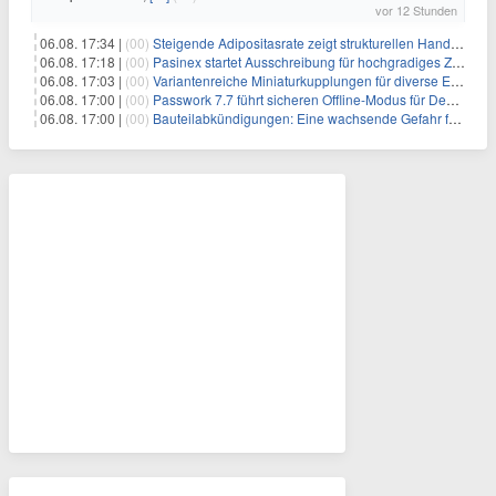
vor 12 Stunden
06.08. 17:34 |
(00)
Steigende Adipositasrate zeigt strukturellen Handlungsbedarf bei der Ernährung schulpflichtiger Kinder
06.08. 17:18 |
(00)
Pasinex startet Ausschreibung für hochgradiges Zinksulfidkonzentrat mit Germanium- und Silbergehalten und stellt ein Betriebsupdate bereit
06.08. 17:03 |
(00)
Variantenreiche Miniaturkupplungen für diverse Einsatzbereiche
06.08. 17:00 |
(00)
Passwork 7.7 führt sicheren Offline-Modus für Desktop- und Mobile-Apps ein
06.08. 17:00 |
(00)
Bauteilabkündigungen: Eine wachsende Gefahr für industrielle Elektroniksysteme