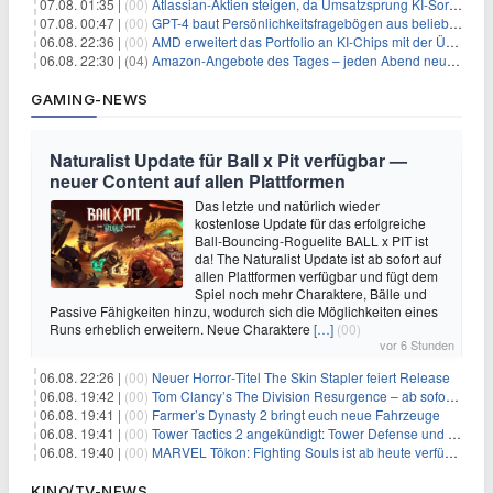
07.08. 01:35 |
(00)
Atlassian-Aktien steigen, da Umsatzsprung KI-Sorgen dämpft
07.08. 00:47 |
(00)
GPT-4 baut Persönlichkeitsfragebögen aus beliebigen Texten und sagt Antworten voraus
06.08. 22:36 |
(00)
AMD erweitert das Portfolio an KI-Chips mit der Übernahme von Taalas
06.08. 22:30 |
(04)
Amazon-Angebote des Tages – jeden Abend neue Deals zum Stöbern
GAMING-NEWS
Naturalist Update für Ball x Pit verfügbar —
neuer Content auf allen Plattformen
Das letzte und natürlich wieder
kostenlose Update für das erfolgreiche
Ball-Bouncing-Roguelite BALL x PIT ist
da! The Naturalist Update ist ab sofort auf
allen Plattformen verfügbar und fügt dem
Spiel noch mehr Charaktere, Bälle und
Passive Fähigkeiten hinzu, wodurch sich die Möglichkeiten eines
Runs erheblich erweitern. Neue Charaktere
[…]
(00)
vor 6 Stunden
06.08. 22:26 |
(00)
Neuer Horror‑Titel The Skin Stapler feiert Release
06.08. 19:42 |
(00)
Tom Clancy’s The Division Resurgence – ab sofort für euch verfügbar
06.08. 19:41 |
(00)
Farmer’s Dynasty 2 bringt euch neue Fahrzeuge
06.08. 19:41 |
(00)
Tower Tactics 2 angekündigt: Tower Defense und Deckbuilding Kombo kehrt zurück
06.08. 19:40 |
(00)
MARVEL Tōkon: Fighting Souls ist ab heute verfügbar
KINO/TV-NEWS