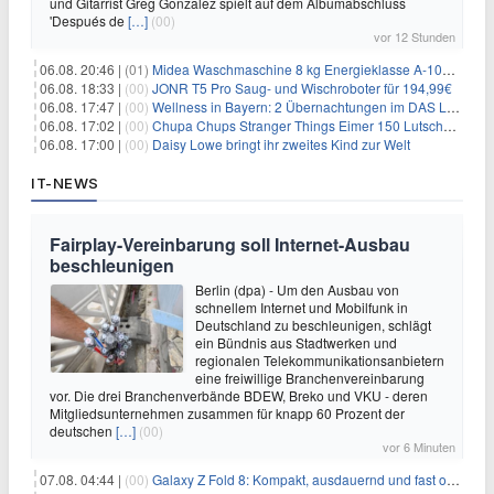
und Gitarrist Greg Gonzalez spielt auf dem Albumabschluss
'Después de
[…]
(00)
vor 12 Stunden
06.08. 20:46 |
(01)
Midea Waschmaschine 8 kg Energieklasse A-10% 1400 U/Min für 289,97€
06.08. 18:33 |
(00)
JONR T5 Pro Saug- und Wischroboter für 194,99€
06.08. 17:47 |
(00)
Wellness in Bayern: 2 Übernachtungen im DAS LUDWIG Sports Resort inkl. HP + Wellness ab 174€ p.P.
06.08. 17:02 |
(00)
Chupa Chups Stranger Things Eimer 150 Lutscher für 21,95€
06.08. 17:00 |
(00)
Daisy Lowe bringt ihr zweites Kind zur Welt
IT-NEWS
Fairplay-Vereinbarung soll Internet-Ausbau
beschleunigen
Berlin (dpa) - Um den Ausbau von
schnellem Internet und Mobilfunk in
Deutschland zu beschleunigen, schlägt
ein Bündnis aus Stadtwerken und
regionalen Telekommunikationsanbietern
eine freiwillige Branchenvereinbarung
vor. Die drei Branchenverbände BDEW, Breko und VKU - deren
Mitgliedsunternehmen zusammen für knapp 60 Prozent der
deutschen
[…]
(00)
vor 6 Minuten
07.08. 04:44 |
(00)
Galaxy Z Fold 8: Kompakt, ausdauernd und fast ohne Falte