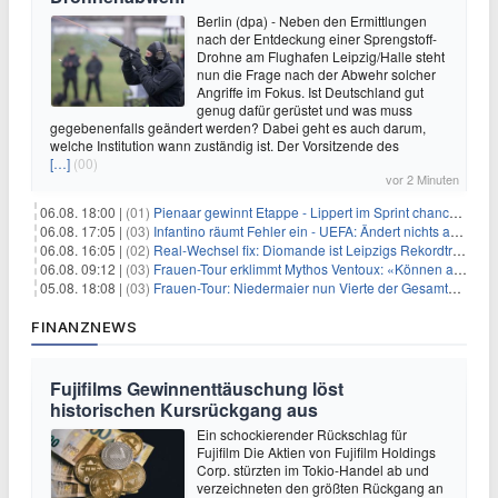
Berlin (dpa) - Neben den Ermittlungen
nach der Entdeckung einer Sprengstoff-
Drohne am Flughafen Leipzig/Halle steht
nun die Frage nach der Abwehr solcher
Angriffe im Fokus. Ist Deutschland gut
genug dafür gerüstet und was muss
gegebenenfalls geändert werden? Dabei geht es auch darum,
welche Institution wann zuständig ist. Der Vorsitzende des
[…]
(00)
vor 2 Minuten
06.08. 18:00 |
(01)
Pienaar gewinnt Etappe - Lippert im Sprint chancenlos
06.08. 17:05 |
(03)
Infantino räumt Fehler ein - UEFA: Ändert nichts an Boykott
06.08. 16:05 |
(02)
Real-Wechsel fix: Diomande ist Leipzigs Rekordtransfer
06.08. 09:12 |
(03)
Frauen-Tour erklimmt Mythos Ventoux: «Können alles schaffen»
05.08. 18:08 |
(03)
Frauen-Tour: Niedermaier nun Vierte der Gesamtwertung
FINANZNEWS
Fujifilms Gewinnenttäuschung löst
historischen Kursrückgang aus
Ein schockierender Rückschlag für
Fujifilm Die Aktien von Fujifilm Holdings
Corp. stürzten im Tokio-Handel ab und
verzeichneten den größten Rückgang an