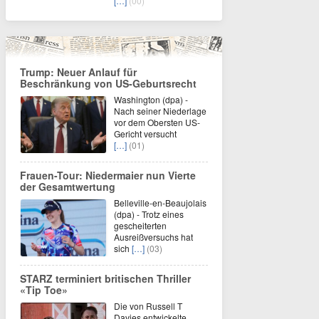
[…]
(00)
Trump: Neuer Anlauf für
Beschränkung von US-Geburtsrecht
Washington (dpa) -
Nach seiner Niederlage
vor dem Obersten US-
Gericht versucht
[…]
(01)
Frauen-Tour: Niedermaier nun Vierte
der Gesamtwertung
Belleville-en-Beaujolais
(dpa) - Trotz eines
gescheiterten
Ausreißversuchs hat
sich
[…]
(03)
STARZ terminiert britischen Thriller
«Tip Toe»
Die von Russell T
Davies entwickelte