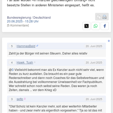
besetzte Stellen in anderen Ministerien eingespart, heißt es.
Bundesregierung / Deutschland
20.06.2025
·
15:28 Uhr
[5 Kommentare]
HammasBald
5
20. Juni 2025
Zahlt ja der Bürger mit seinen Steuern. Daher alles relativ
Hawk_Tuah
4
20. Juni 2025
@
3
Vielleicht bekommt man als Ex Kanzler auch nicht sehr viel, wenn
Reden zu kurz ausfallen. Da braucht es ein paar gute
Redenschreiber und dann noch Coaches für das Selbstvertrauen und
die Ausstrahlung bei vollkommener Unwissenheit vor Fachpublikum.
Wer schreibt schon noch selbst seine Reden. Das waren ja noch
Zeiten, damals ... vor dem Krieg xD
setto
3
20. Juni 2025
"Olaf Scholz ist kein Kanzler mehr, soll aber weiterhin Mitarbeiter
haben - und zwar mehr als eigentlich vorgesehen." Tja so ist das mit