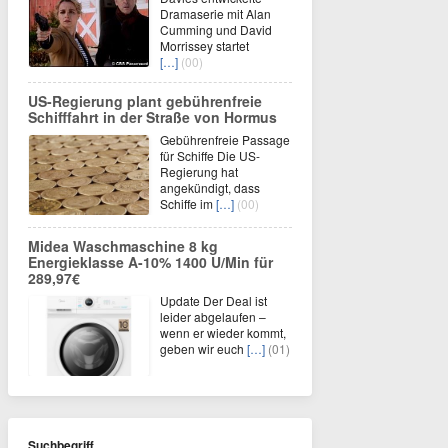
Dramaserie mit Alan
Cumming und David
Morrissey startet
[…]
(00)
US-Regierung plant gebührenfreie
Schifffahrt in der Straße von Hormus
Gebührenfreie Passage
für Schiffe Die US-
Regierung hat
angekündigt, dass
Schiffe im
[…]
(00)
Midea Waschmaschine 8 kg
Energieklasse A-10% 1400 U/Min für
289,97€
Update Der Deal ist
leider abgelaufen –
wenn er wieder kommt,
geben wir euch
[…]
(01)
Suchbegriff