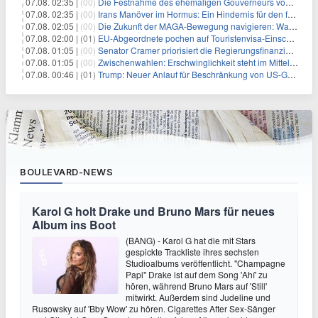
07.08. 02:35 |
(00)
Die Festnahme des ehemaligen Gouverneurs von Mexiko hebt die anhaltenden Herausforderungen in der Governance und im Geschäftsumfeld hervor
07.08. 02:35 |
(00)
Irans Manöver im Hormus: Ein Hindernis für den freien Handel und das Investorenvertrauen
07.08. 02:05 |
(00)
Die Zukunft der MAGA-Bewegung navigieren: Was steht für Investoren auf dem Spiel?
07.08. 02:00 |
(01)
EU-Abgeordnete pochen auf Touristenvisa-Einschränkungen für Russen
07.08. 01:05 |
(00)
Senator Cramer priorisiert die Regierungsfinanzierung angesichts des bevorstehenden Ferienbeginns
07.08. 01:05 |
(00)
Zwischenwahlen: Erschwinglichkeit steht im Mittelpunkt, während die Demokraten auf die Mehrheit im Repräsentantenhaus zielen
07.08. 00:46 |
(01)
Trump: Neuer Anlauf für Beschränkung von US-Geburtsrecht
BOULEVARD-NEWS
Karol G holt Drake und Bruno Mars für neues
Album ins Boot
(BANG) - Karol G hat die mit Stars
gespickte Trackliste ihres sechsten
Studioalbums veröffentlicht. "Champagne
Papi" Drake ist auf dem Song 'Ahí' zu
hören, während Bruno Mars auf 'Still'
mitwirkt. Außerdem sind Judeline und
Rusowsky auf 'Bby Wow' zu hören. Cigarettes After Sex-Sänger