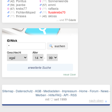
Pontius
Sonnenwende
(42)
(??)
jeanbe
emmi
(59)
(57)
krebs77
raffaela
(67)
(??)
FichtenMoped
flusskrebs70
(??)
(??)
thrasea
skloss
(??)
(40)
... und
77 Gäste
ID/Nick
suchen
Geschlecht
Alter
-
erweiterte Suche
neue User
Sitemap
·
Datenschutz
·
AGB
·
Mediadaten
·
Impressum
·
Home
·
Forum
·
News
·
Werben
·
Hilfe/FAQ
·
API
·
RSS
♡
mit
seit 1999
▲
nach oben