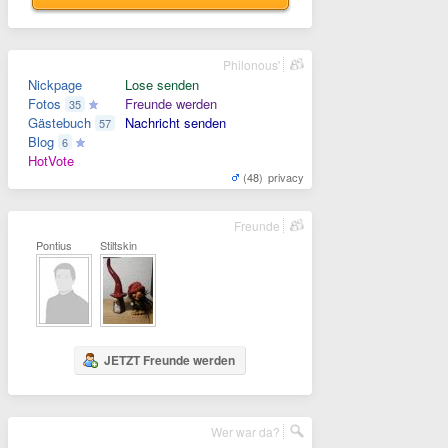
Philonous'
Nickpage
Lose senden
Fotos
Freunde werden
35
Gästebuch
Nachricht senden
57
Blog
6
HotVote
(48)
privacy
Freunde
Pontius
Stiltskin
JETZT Freunde werden
Wer war da?