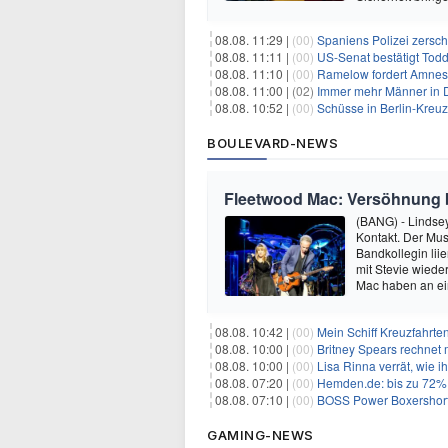
08.08. 11:29 |
(00)
Spaniens Polizei zersch
08.08. 11:11 |
(00)
US-Senat bestätigt Todd
08.08. 11:10 |
(00)
Ramelow fordert Amnesti
08.08. 11:00 |
(02)
Immer mehr Männer in D
08.08. 10:52 |
(00)
Schüsse in Berlin-Kreuz
BOULEVARD-NEWS
Fleetwood Mac: Versöhnung 
(BANG) - Lindse
Kontakt. Der Mus
Bandkollegin liie
mit Stevie wiede
Mac haben an ei
08.08. 10:42 |
(00)
Mein Schiff Kreuzfahrte
08.08. 10:00 |
(00)
Britney Spears rechnet mi
08.08. 10:00 |
(00)
Lisa Rinna verrät, wie ih
08.08. 07:20 |
(00)
Hemden.de: bis zu 72% 
08.08. 07:10 |
(00)
BOSS Power Boxershorts
GAMING-NEWS