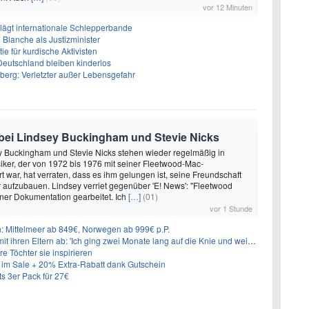
vor 12 Minuten
lägt internationale Schlepperbande
 Blanche als Justizminister
e für kurdische Aktivisten
eutschland bleiben kinderlos
berg: Verletzter außer Lebensgefahr
bei Lindsey Buckingham und Stevie Nicks
y Buckingham und Stevie Nicks stehen wieder regelmäßig in
iker, der von 1972 bis 1976 mit seiner Fleetwood-Mac-
rt war, hat verraten, dass es ihm gelungen ist, seine Freundschaft
r aufzubauen. Lindsey verriet gegenüber 'E! News': "Fleetwood
ner Dokumentation gearbeitet. Ich
[…]
(01)
vor 1 Stunde
n: Mittelmeer ab 849€, Norwegen ab 999€ p.P.
t ihren Eltern ab: 'Ich ging zwei Monate lang auf die Knie und weinte'
re Töchter sie inspirieren
im Sale + 20% Extra-Rabatt dank Gutschein
 3er Pack für 27€