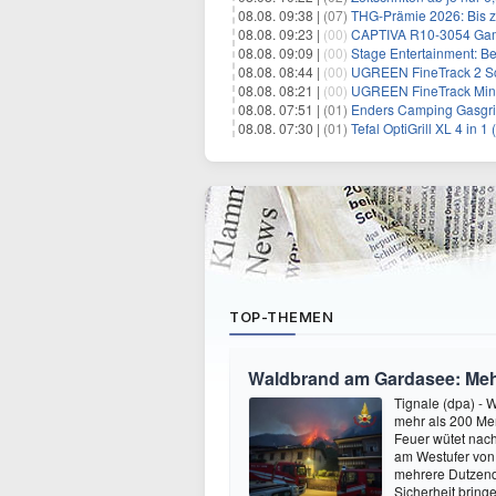
08.08. 09:38 |
(07)
THG-Prämie 2026: Bis zu
08.08. 09:23 |
(00)
CAPTIVA R10-3054 Gam
08.08. 09:09 |
(00)
Stage Entertainment: Be
08.08. 08:44 |
(00)
UGREEN FineTrack 2 Sch
08.08. 08:21 |
(00)
UGREEN FineTrack Mini 
08.08. 07:51 |
(01)
Enders Camping Gasgri
08.08. 07:30 |
(01)
Tefal OptiGrill XL 4 in 
TOP-THEMEN
Waldbrand am Gardasee: Mehr
Tignale (dpa) -
mehr als 200 Men
Feuer wütet nac
am Westufer von 
mehrere Dutzend 
Sicherheit bring