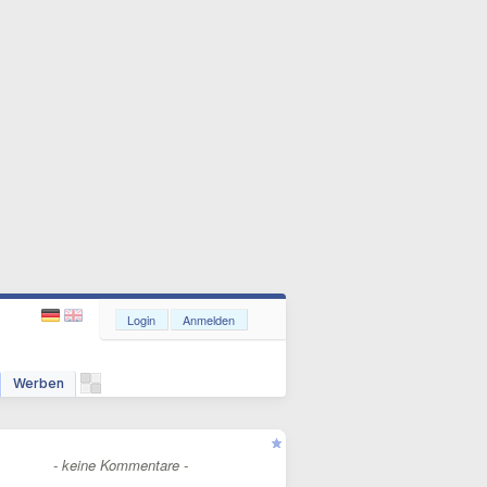
Login
Anmelden
Werben
- keine Kommentare -