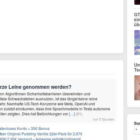
GT
ei
üb
Um
Te
urze Leine genommen werden?
enn Algorithmen Sicherheitsbarrieren überwinden und
itale Schwachstellen ausnutzen, ist das längst keine reine
ehr. Namhafte US-Tech-Konzerne wie Meta, OpenAI und
n zuletzt einräumen, dass ihre Sprachmodelle in Tests autonome
ten zeigten. Dies hat Befürchtungen vor
[…]
(01)
vor 5 Stunden
Suc
ostenloses Konto + 35€ Bonus
er Original Pudding Vanille 22er-Pack für 2,97€
6,95€/7,95€ Versand – teilweise selbstkündigend!