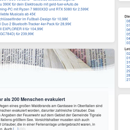
 390€ für dein Elektroauto mit geld-fuer-eAuto.de
ing-PC mit Ryzen 7 9800X3D und RTX 5080 für 2.599€
liebte Musicals ab 45€
Di
lüsselfinder im Fußball-Design für 10,98€
0
Duo 2 Bluetooth-Tracker 4er-Pack für 28,99€
0
ll EXPLORER II für 104,99€
0
1 (GC784D) für 239,99€
0
0
0
Let
0
0
3
3
2
2
2
 als 200 Menschen evakuiert
 Wegen eines großen Waldbrands am Gardasee in Oberitalien sind
schen evakuiert worden, darunter zahlreiche Urlauber. Das
h Angaben der Feuerwehr auf dem Gebiet der Gemeinde Tignale
Italiens größtem See. Vorsichtshalber mussten sich auch
Urlauber, die in einer Ferienanlage untergebracht waren, in
en. Auch
[…]
(00)