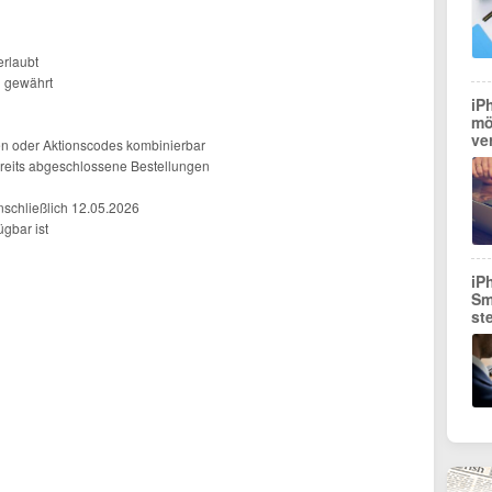
erlaubt
g gewährt
iP
mö
ve
en oder Aktionscodes kombinierbar
reits abgeschlossene Bestellungen
nschließlich 12.05.2026
gbar ist
iP
Sm
st