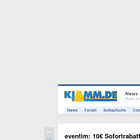
News
Portal (
2.
News
Forum
Schlaufuchs
Com
eventim: 10€ Sofortraba