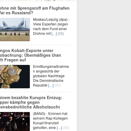
ohne mit Sprengstoff am Flughafen
War es Russland?
Moskau/Leipzig (dpa) -
Viele Experten zeigen
nach dem Fund einer
Drohne mit
[…]
(03)
ngos Kobalt-Exporte unter
obachtung: Übermäßiges Uran
rft Fragen auf
Ermittlungsmaßnahme
n angesichts der
globalen Nachfrage
Die Demokratische
Republik
[…]
(00)
inem bezahlte Kurupts Entzug:
pper kämpfte gegen
bensbedrohliche Alkoholsucht
(BANG) - Eminem hat
seinem Rap-Kollegen
Kurupt finanziell
geholfen, eine
[…]
(00)