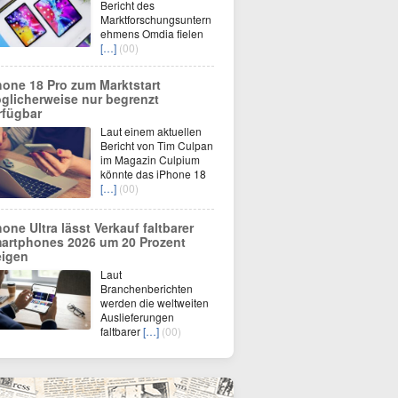
Bericht des
Marktforschungsuntern
ehmens Omdia fielen
[…]
(00)
hone 18 Pro zum Marktstart
glicherweise nur begrenzt
rfügbar
Laut einem aktuellen
Bericht von Tim Culpan
im Magazin Culpium
könnte das iPhone 18
[…]
(00)
hone Ultra lässt Verkauf faltbarer
artphones 2026 um 20 Prozent
eigen
Laut
Branchenberichten
werden die weltweiten
Auslieferungen
faltbarer
[…]
(00)