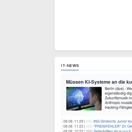
IT-NEWS
Müssen KI-Systeme an die k
Berlin (dpa) - W
eigenständig dig
Zukunftsmusik m
Anthropic musste
Hacking-Fähigkei
08.08. 11:29 |
(00)
ING Girokonto Junior k
08.08. 11:23 |
(00)
*PREISFEHLER* Dr. Oetk
08.08. 10:22 |
(02)
Zeitschriften ab je nur 