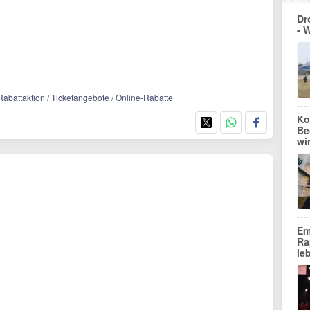
Dr
- 
Rabattaktion / Ticketangebote / Online-Rabatte
Ko
Be
wi
Em
Ra
le