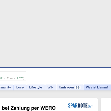
421
) · Forum (
1.076
)
munity
Lose
Lifestyle
WIN
Umfragen
Was ist klamm?
$$
tt bei Zahlung per WERO