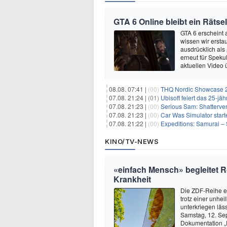
GTA 6 Online bleibt ein Rätsel
GTA 6 erscheint
wissen wir ersta
ausdrücklich als
erneut für Speku
aktuellen Video 
08.08. 07:41 |
(00)
THQ Nordic Showcase 20
07.08. 21:24 |
(01)
Ubisoft feiert das 25-j
07.08. 21:23 |
(00)
Serious Sam: Shatterver
07.08. 21:23 |
(00)
Car Was Simulator starte
07.08. 21:22 |
(00)
Expeditions: Samurai – 
KINO/TV-NEWS
«einfach Mensch» begleitet 
Krankheit
Die ZDF-Reihe er
trotz einer unhe
unterkriegen läs
Samstag, 12. Se
Dokumentation „R