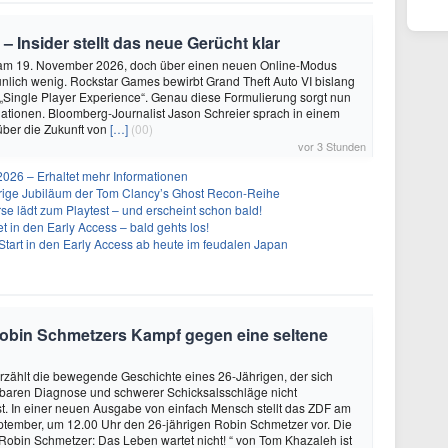
 – Insider stellt das neue Gerücht klar
 am 19. November 2026, doch über einen neuen Online-Modus
unlich wenig. Rockstar Games bewirbt Grand Theft Auto VI bislang
 „Single Player Experience“. Genau diese Formulierung sorgt nun
lationen. Bloomberg-Journalist Jason Schreier sprach in einem
über die Zukunft von
[…]
(00)
vor 3 Stunden
26 – Erhaltet mehr Informationen
ährige Jubiläum der Tom Clancy’s Ghost Recon-Reihe
se lädt zum Playtest – und erscheint schon bald!
t in den Early Access – bald gehts los!
Start in den Early Access ab heute im feudalen Japan
Robin Schmetzers Kampf gegen eine seltene
zählt die bewegende Geschichte eines 26-Jährigen, der sich
ilbaren Diagnose und schwerer Schicksalsschläge nicht
st. In einer neuen Ausgabe von einfach Mensch stellt das ZDF am
ptember, um 12.00 Uhr den 26-jährigen Robin Schmetzer vor. Die
obin Schmetzer: Das Leben wartet nicht! “ von Tom Khazaleh ist