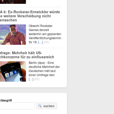
A 6: Ex-Rockstar-Entwickler würde
ne weitere Verschiebung nicht
erraschen
Obwohl Rockstar
Games derzeit
weiterhin am geplanten
Veröffentlichungstermin
für 19.
[…]
(00)
frage: Mehrheit hält US-
chkonzerne für zu einflussreich
Berlin (dpa) - Eine
deutliche Mehrheit der
Deutschen hält laut
einer Umfrage den
[…]
(00)
hbegriff
suchen