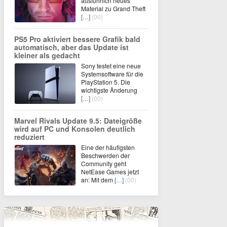
ausführlich neues
Material zu Grand Theft
[…]
(00)
PS5 Pro aktiviert bessere Grafik bald
automatisch, aber das Update ist
kleiner als gedacht
Sony testet eine neue
Systemsoftware für die
PlayStation 5. Die
wichtigste Änderung
[…]
(00)
Marvel Rivals Update 9.5: Dateigröße
wird auf PC und Konsolen deutlich
reduziert
Eine der häufigsten
Beschwerden der
Community geht
NetEase Games jetzt
an: Mit dem
[…]
(00)