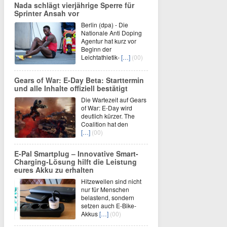
Nada schlägt vierjährige Sperre für
Sprinter Ansah vor
Berlin (dpa) - Die
Nationale Anti Doping
Agentur hat kurz vor
Beginn der
Leichtathletik-
[…]
(00)
Gears of War: E-Day Beta: Starttermin
und alle Inhalte offiziell bestätigt
Die Wartezeit auf Gears
of War: E-Day wird
deutlich kürzer. The
Coalition hat den
[…]
(00)
E-Pal Smartplug – Innovative Smart-
Charging-Lösung hilft die Leistung
eures Akku zu erhalten
Hitzewellen sind nicht
nur für Menschen
belastend, sondern
setzen auch E-Bike-
Akkus
[…]
(00)