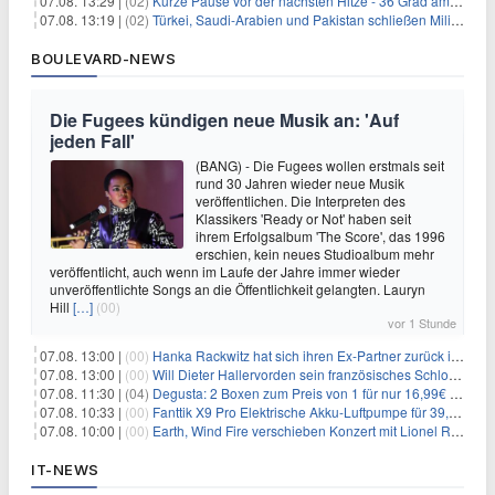
07.08. 13:29 |
(02)
Kurze Pause vor der nächsten Hitze - 36 Grad am Wochenende
07.08. 13:19 |
(02)
Türkei, Saudi-Arabien und Pakistan schließen Militärpakt
BOULEVARD-NEWS
Die Fugees kündigen neue Musik an: 'Auf
jeden Fall'
(BANG) - Die Fugees wollen erstmals seit
rund 30 Jahren wieder neue Musik
veröffentlichen. Die Interpreten des
Klassikers 'Ready or Not' haben seit
ihrem Erfolgsalbum 'The Score', das 1996
erschien, kein neues Studioalbum mehr
veröffentlicht, auch wenn im Laufe der Jahre immer wieder
unveröffentlichte Songs an die Öffentlichkeit gelangten. Lauryn
Hill
[…]
(00)
vor 1 Stunde
07.08. 13:00 |
(00)
Hanka Rackwitz hat sich ihren Ex-Partner zurück ins Haus geholt
07.08. 13:00 |
(00)
Will Dieter Hallervorden sein französisches Schloss verkaufen?
07.08. 11:30 |
(04)
Degusta: 2 Boxen zum Preis von 1 für nur 16,99€ inkl. Versand
07.08. 10:33 |
(00)
Fanttik X9 Pro Elektrische Akku-Luftpumpe für 39,99€
07.08. 10:00 |
(00)
Earth, Wind Fire verschieben Konzert mit Lionel Richie nach medizinischem Notfall
IT-NEWS