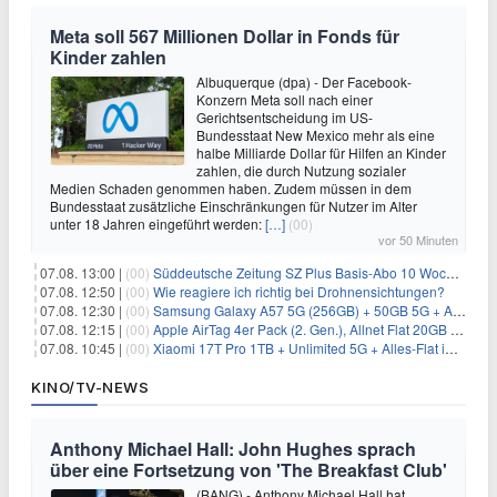
Meta soll 567 Millionen Dollar in Fonds für
Kinder zahlen
Albuquerque (dpa) - Der Facebook-
Konzern Meta soll nach einer
Gerichtsentscheidung im US-
Bundesstaat New Mexico mehr als eine
halbe Milliarde Dollar für Hilfen an Kinder
zahlen, die durch Nutzung sozialer
Medien Schaden genommen haben. Zudem müssen in dem
Bundesstaat zusätzliche Einschränkungen für Nutzer im Alter
unter 18 Jahren eingeführt werden:
[…]
(00)
vor 50 Minuten
07.08. 13:00 |
(00)
Süddeutsche Zeitung SZ Plus Basis-Abo 10 Wochen für 10€
07.08. 12:50 |
(00)
Wie reagiere ich richtig bei Drohnensichtungen?
07.08. 12:30 |
(00)
Samsung Galaxy A57 5G (256GB) + 50GB 5G + Alles-Flat im Vodafone-Netz für 19,99€/Monat – eff. 2,36€/Monat
07.08. 12:15 |
(00)
Apple AirTag 4er Pack (2. Gen.), Allnet Flat 20GB 5G im Telekom-Netz für 14,99€/Monat – eff. 2,07€/Monat
07.08. 10:45 |
(00)
Xiaomi 17T Pro 1TB + Unlimited 5G + Alles-Flat im o2 Netz für 29,99€/Monat – eff. 1,15€/Monat
KINO/TV-NEWS
Anthony Michael Hall: John Hughes sprach
über eine Fortsetzung von 'The Breakfast Club'
(BANG) - Anthony Michael Hall hat