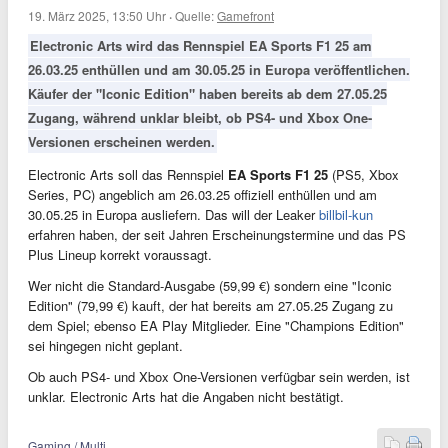
19. März 2025, 13:50 Uhr
·
Quelle:
Gamefront
Electronic Arts wird das Rennspiel EA Sports F1 25 am
26.03.25 enthüllen und am 30.05.25 in Europa veröffentlichen.
Käufer der "Iconic Edition" haben bereits ab dem 27.05.25
Zugang, während unklar bleibt, ob PS4- und Xbox One-
Versionen erscheinen werden.
Electronic Arts soll das Rennspiel
EA Sports F1 25
(PS5, Xbox
Series, PC) angeblich am 26.03.25 offiziell enthüllen und am
30.05.25 in Europa ausliefern. Das will der Leaker
billbil-kun
erfahren haben, der seit Jahren Erscheinungstermine und das PS
Plus Lineup korrekt voraussagt.
Wer nicht die Standard-Ausgabe (59,99 €) sondern eine "Iconic
Edition" (79,99 €) kauft, der hat bereits am 27.05.25 Zugang zu
dem Spiel; ebenso EA Play Mitglieder. Eine "Champions Edition"
sei hingegen nicht geplant.
Ob auch PS4- und Xbox One-Versionen verfügbar sein werden, ist
unklar. Electronic Arts hat die Angaben nicht bestätigt.
Gaming / Multi