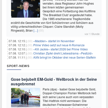
verraten, dass Regisseur John Hughes
bei ihrem letzten gemeinsamen
Gespräch eine Fortsetzung des Kultfilms
'The Breakfast Club' angedeutet habe.
Die 1985 erschienene Tragikomödie
erzählt die Geschichte von fünf Schülerinnen und Schülern aus
völlig unterschiedlichen Cliquen: Claire Standish (Molly
Ringwald), Brian
[…]
(00)
vor 1 Stunde
07.08. 12:15 |
(00)
«Madden» startet im November
07.08. 12:12 |
(00)
Prime Video setzt auf neue K-Romanze
07.08. 12:10 |
(00)
«Kill Jackie» startet 2026 bei Prime Video
07.08. 12:07 |
(00)
Christian Zipfel dreht Liebesdrama «Pestizid»
07.08. 11:11 |
(00)
AXN bringt im Oktober drei neue Serien-Staffeln
SPORT-NEWS
Gose bejubelt EM-Gold - Wellbrock in der Seine
ausgebremst
Paris (dpa) - Isabel Gose bejubelte Gold,
Doppel-Champion Florian Wellbrock ließ
sich seine Laune auch vom verpassten
Titel-Hattrick nicht vermiesen: Die
deutschen Freiwasser-Schwimmer