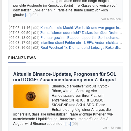
zeigten auch ohne die lange mögliche
perfekte Ausbeute im Knockout Sprint ihre Klasse und weisen vor
dem letzten EM-Rennen in Paris eine starke Bilanz vor. «Ich
glaube
[…]
(00)
vor 6 Minuten
07.08. 11:46 |
(00)
Kampf um die Macht: Wer ist für und wer gegen Infantino?
07.08. 09:50 |
(01)
Zentralisieren oder nicht? Diskussion über Drohnenabwehr
06.08. 18:00 |
(01)
Pienaar gewinnt Etappe - Lippert im Sprint chancenlos
06.08. 17:05 |
(06)
Infantino räumt Fehler ein - UEFA: Ändert nichts an Boykott
06.08. 16:05 |
(02)
Real-Wechsel fix: Diomande ist Leipzigs Rekordtransfer
FINANZNEWS
Aktuelle Binance-Updates, Prognosen für SOL
und DOGE: Zusammenfassung vom 7. August
Binance, die weltweit größte Krypto-
Börse, wird am Samstag vier
Handelspaare von ihrer Plattform
entfernen: QNT/BTC, RPL/USDC,
SIGN/BNB und SKL/USDC. Diese
Entscheidung folgt einer Analyse, die
sicherstellt, dass alle unterstützten Paare wichtige Kriterien wie
ausreichende Liquidität und Handelsvolumen erfüllen. Am 8.
August wird Binance zudem den
[…]
(00)
vor 1 Stunde