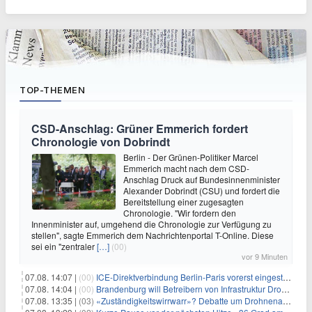
TOP-THEMEN
CSD-Anschlag: Grüner Emmerich fordert
Chronologie von Dobrindt
Berlin - Der Grünen-Politiker Marcel
Emmerich macht nach dem CSD-
Anschlag Druck auf Bundesinnenminister
Alexander Dobrindt (CSU) und fordert die
Bereitstellung einer zugesagten
Chronologie. "Wir fordern den
Innenminister auf, umgehend die Chronologie zur Verfügung zu
stellen", sagte Emmerich dem Nachrichtenportal T-Online. Diese
sei ein "zentraler
[…]
(00)
vor 9 Minuten
07.08. 14:07 |
(00)
ICE-Direktverbindung Berlin-Paris vorerst eingestellt
07.08. 14:04 |
(00)
Brandenburg will Betreibern von Infrastruktur Drohnenabwehr erlauben
07.08. 13:35 |
(03)
«Zuständigkeitswirrwarr»? Debatte um Drohnenabwehr entbrannt