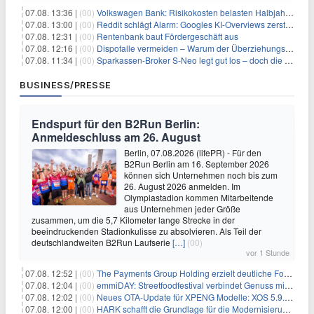
07.08. 13:36 |
(00)
Volkswagen Bank: Risikokosten belasten Halbjahresergebnis
07.08. 13:00 |
(00)
Reddit schlägt Alarm: Googles KI-Overviews zerstören das Traffic-Geschäftsmodell
07.08. 12:31 |
(00)
Rentenbank baut Fördergeschäft aus
07.08. 12:16 |
(00)
Dispofalle vermeiden – Warum der Überziehungskredit teurer ist als gedacht
07.08. 11:34 |
(00)
Sparkassen-Broker S-Neo legt gut los – doch die Schwachstellen bleiben
BUSINESS/PRESSE
Endspurt für den B2Run Berlin:
Anmeldeschluss am 26. August
Berlin, 07.08.2026 (lifePR) - Für den
B2Run Berlin am 16. September 2026
können sich Unternehmen noch bis zum
26. August 2026 anmelden. Im
Olympiastadion kommen Mitarbeitende
aus Unternehmen jeder Größe
zusammen, um die 5,7 Kilometer lange Strecke in der
beeindruckenden Stadionkulisse zu absolvieren. Als Teil der
deutschlandweiten B2Run Laufserie
[…]
(00)
vor 1 Stunde
07.08. 12:52 |
(00)
The Payments Group Holding erzielt deutliche Fortschritte bei ihren AI-Projekten
07.08. 12:04 |
(00)
emmiDAY: Streetfoodfestival verbindet Genuss mit Engagement gegen Brustkrebs
07.08. 12:02 |
(00)
Neues OTA-Update für XPENG Modelle: XOS 5.9.5 erweitert Sicherheits-, Lade- und Komfortfunktionen
07.08. 12:00 |
(00)
HARK schafft die Grundlage für die Modernisierung seiner IBM i-Anwendungen