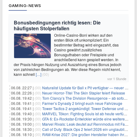
GAMING-NEWS
Bonusbedingungen richtig lesen: Die
häufigsten Stolperfallen
Online-Casino-Boni wirken auf den
ersten Blick oft unkompliziert: Ein
bestimmter Betrag wird eingezahlt, das
Casino gewährt zusätzliches
Bonusguthaben oder Freispiele und
anschließend kann gespielt werden. In
der Praxis hängen Nutzung und Auszahlung eines Bonus jedoch
von zahlreichen Bedingungen ab. Wer diese Regeln nicht kennt,
kann schnell
[…]
(00)
vor 1 Stunde
06.08. 22:27 |
(00)
Naturalist Update für Ball x Pit verfügbar — neuer Content auf allen Plattformen
06.08. 22:26 |
(00)
Neuer Horror‑Titel The Skin Stapler feiert Release
06.08. 19:42 |
(00)
Tom Clancy’s The Division Resurgence – ab sofort für euch verfügbar
06.08. 19:41 |
(00)
Farmer’s Dynasty 2 bringt euch neue Fahrzeuge
06.08. 19:41 |
(00)
Tower Tactics 2 angekündigt: Tower Defense und Deckbuilding Kombo kehrt zurück
06.08. 19:40 |
(00)
MARVEL Tōkon: Fighting Souls ist ab heute verfügbar
06.08. 19:30 |
(00)
GTA 6: Ex-Rockstar-Entwickler würde eine weitere Verschiebung nicht überraschen
06.08. 19:00 |
(00)
Marvel Rivals: Leak deutet auf Rennmodus mit Fahrzeugen hin
06.08. 18:30 |
(00)
Call of Duty: Black Ops 2 feiert 2026 ein unglaubliches Comeback
06.08. 18:10 |
(00)
RAM-Krise 2027: Die großen Hersteller haben ihre Produktion offenbar schon verkauft