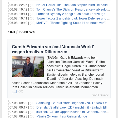
06.08. 22:26 |
(00)
Neuer Horror‑Titel The Skin Stapler feiert Release
06.08. 19:42 |
(00)
Tom Clancy’s The Division Resurgence – ab sofort für euch verfügbar
06.08. 19:41 |
(00)
Farmer’s Dynasty 2 bringt euch neue Fahrzeuge
06.08. 19:41 |
(00)
Tower Tactics 2 angekündigt: Tower Defense und Deckbuilding Kombo kehrt zurück
06.08. 19:40 |
(00)
MARVEL Tōkon: Fighting Souls ist ab heute verfügbar
KINO/TV-NEWS
Gareth Edwards verlässt 'Jurassic World'
wegen kreativer Differenzen
(BANG) - Gareth Edwards wird beim
nächsten Film der 'Jurassic World'-Reihe
doch nicht Regie führen. Als Grund nennt
der Filmemacher "kreative Differenzen".
Zunächst berichtete das Branchenportal
'Deadline' über den Ausstieg. Demnach
sollen Scarlett Johansson, Mahershala Ali und Jonathan Bailey
ihre Rollen im neuen Teil des Franchise erneut übernehmen.
[…]
(00)
vor 1 Stunde
07.08. 09:20 |
(00)
Samsung TV Plus startet eigenen «NCIS: New Orleans»-Sender
07.08. 09:17 |
(00)
Drehstart Staffel zwei: ZDF macht mit «Einfach Elli» weiter
07.08. 08:24 |
(00)
sixx setzt «Fixer Upper: Kochen mit Joanna» ohne Pause fort
07.08. 08:23 |
(00)
«Smile 2» kommt zur Geisterstunde