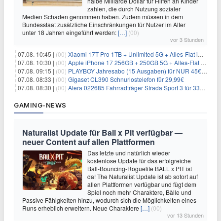
halbe Milliarde Dollar für Hilfen an Kinder
zahlen, die durch Nutzung sozialer
Medien Schaden genommen haben. Zudem müssen in dem
Bundesstaat zusätzliche Einschränkungen für Nutzer im Alter
unter 18 Jahren eingeführt werden:
[…]
(00)
vor 3 Stunden
07.08. 10:45 |
(00)
Xiaomi 17T Pro 1TB + Unlimited 5G + Alles-Flat im o2 Netz für 29,99€/Monat – eff. 1,15€/Monat
07.08. 10:30 |
(00)
Apple iPhone 17 256GB + 250GB 5G + Alles-Flat im Telekom-Netz für 34€/Monat – eff. 6,29€/Monat
07.08. 09:15 |
(00)
PLAYBOY Jahresabo (15 Ausgaben) für NUR 45€ (statt 198€)
07.08. 08:33 |
(00)
Gigaset CL390 Schnurlostelefon für 29,99€
07.08. 08:30 |
(00)
Atera 022685 Fahrradträger Strada Sport 3 für 337,48€
GAMING-NEWS
Naturalist Update für Ball x Pit verfügbar —
neuer Content auf allen Plattformen
Das letzte und natürlich wieder
kostenlose Update für das erfolgreiche
Ball-Bouncing-Roguelite BALL x PIT ist
da! The Naturalist Update ist ab sofort auf
allen Plattformen verfügbar und fügt dem
Spiel noch mehr Charaktere, Bälle und
Passive Fähigkeiten hinzu, wodurch sich die Möglichkeiten eines
Runs erheblich erweitern. Neue Charaktere
[…]
(00)
vor 13 Stunden