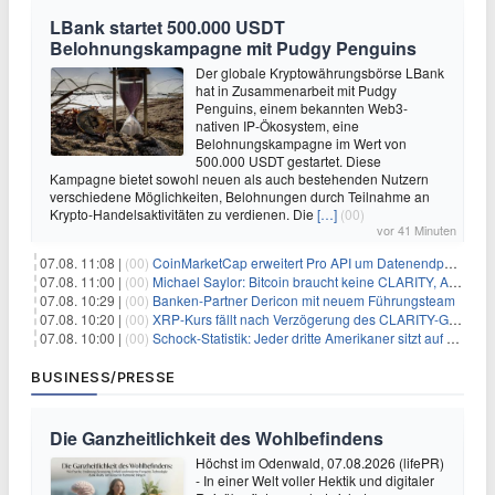
LBank startet 500.000 USDT
Belohnungskampagne mit Pudgy Penguins
Der globale Kryptowährungsbörse LBank
hat in Zusammenarbeit mit Pudgy
Penguins, einem bekannten Web3-
nativen IP-Ökosystem, eine
Belohnungskampagne im Wert von
500.000 USDT gestartet. Diese
Kampagne bietet sowohl neuen als auch bestehenden Nutzern
verschiedene Möglichkeiten, Belohnungen durch Teilnahme an
Krypto-Handelsaktivitäten zu verdienen. Die
[…]
(00)
vor 41 Minuten
07.08. 11:08 |
(00)
CoinMarketCap erweitert Pro API um Datenendpunkte für reale Vermögenswerte
07.08. 11:00 |
(00)
Michael Saylor: Bitcoin braucht keine CLARITY, Amerika schon
07.08. 10:29 |
(00)
Banken-Partner Dericon mit neuem Führungsteam
07.08. 10:20 |
(00)
XRP-Kurs fällt nach Verzögerung des CLARITY-Gesetzes, Analyst warnt vor schwachem August-Trend
07.08. 10:00 |
(00)
Schock-Statistik: Jeder dritte Amerikaner sitzt auf dem Trockenen – warum Sparen zur Luxus-Aktivität wird
BUSINESS/PRESSE
Die Ganzheitlichkeit des Wohlbefindens
Höchst im Odenwald, 07.08.2026 (lifePR)
- In einer Welt voller Hektik und digitaler