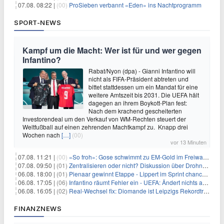
07.08. 08:22 |
(00)
ProSieben verbannt «Eden» ins Nachtprogramm
SPORT-NEWS
Kampf um die Macht: Wer ist für und wer gegen
Infantino?
Rabat/Nyon (dpa) - Gianni Infantino will
nicht als FIFA-Präsident abtreten und
bittet stattdessen um ein Mandat für eine
weitere Amtszeit bis 2031. Die UEFA hält
dagegen an ihrem Boykott-Plan fest:
Nach dem krachend gescheiterten
Investorendeal um den Verkauf von WM-Rechten steuert der
Weltfußball auf einen zehrenden Machtkampf zu. Knapp drei
Wochen nach
[…]
(00)
vor 13 Minuten
07.08. 11:21 |
(00)
«So froh»: Gose schwimmt zu EM-Gold im Freiwasser
07.08. 09:50 |
(01)
Zentralisieren oder nicht? Diskussion über Drohnenabwehr
06.08. 18:00 |
(01)
Pienaar gewinnt Etappe - Lippert im Sprint chancenlos
06.08. 17:05 |
(06)
Infantino räumt Fehler ein - UEFA: Ändert nichts an Boykott
06.08. 16:05 |
(02)
Real-Wechsel fix: Diomande ist Leipzigs Rekordtransfer
FINANZNEWS