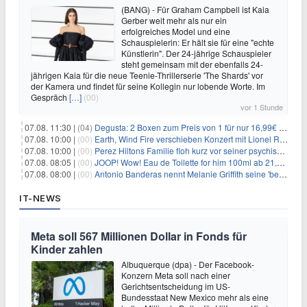
(BANG) - Für Graham Campbell ist Kaia
Gerber weit mehr als nur ein
erfolgreiches Model und eine
Schauspielerin: Er hält sie für eine "echte
Künstlerin". Der 24-jährige Schauspieler
steht gemeinsam mit der ebenfalls 24-
jährigen Kaia für die neue Teenie-Thrillerserie 'The Shards' vor
der Kamera und findet für seine Kollegin nur lobende Worte. Im
Gespräch
[…]
(00)
vor 1 Stunde
07.08. 11:30 |
(04)
Degusta: 2 Boxen zum Preis von 1 für nur 16,99€ inkl. Versand
07.08. 10:00 |
(00)
Earth, Wind Fire verschieben Konzert mit Lionel Richie nach medizinischem Notfall
07.08. 10:00 |
(00)
Perez Hiltons Familie floh kurz vor seiner psychischen Krise aus dem Haus
07.08. 08:05 |
(00)
JOOP! Wow! Eau de Toilette for him 100ml ab 21,84€ im Sparabo
07.08. 08:00 |
(00)
Antonio Banderas nennt Melanie Griffith seine 'beste Freundin'
IT-NEWS
Meta soll 567 Millionen Dollar in Fonds für
Kinder zahlen
Albuquerque (dpa) - Der Facebook-
Konzern Meta soll nach einer
Gerichtsentscheidung im US-
Bundesstaat New Mexico mehr als eine