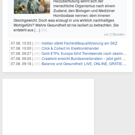
Reizüberflutung sehnt sich der
menschliche Organismus nach einem
Zustand, den Biologen und Mediziner
Homöostase nennen: dem inneren
Gleichgewicht. Doch was erzeugt in uns wirklich nachhaltiges
Wohlgefühl? Wahre Gesundheit ist nie isoliert zu betrachten. Sie
entsteht aus
[…]
(00)
vor 2 Stunden
07.08. 10:03 |
(00)
Haitian stärkt Fachkräftequalifizierung am SKZ
07.08. 10:00 |
(00)
Click & Collect im Elektronikhandel
07.08. 09:27 |
(00)
Gold-ETFs: Europa führt Trendwende nach zweimonatiger Schwächephase an
07.08. 09:20 |
(00)
Crawford erreicht Bundesmeilenstein – jetzt geht es in die finale Phase!
07.08. 09:18 |
(00)
Balance und Gesundheit: LIVE, ONLINE, GRATIS am Mi 19.08.2026 um 19:00 Uhr