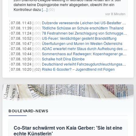
daheim keine Dopingprobe mehr abgegeben, obwohl ihn ein
Kontrolleur dazu
[…]
(00)
vor 8 Minuten
07.08. 11:43 |
(00)
Dutzende verwesende Leichen bei US-Bestatter gefunden
07.08. 11:39 |
(00)
Tödliche Schüsse an Schule erschüttern Thailand
07.08. 11:24 |
(00)
78 Festnahmen bei Zerschlagung von Schmuggelnetzwerk in Spanien
07.08. 10:52 |
(00)
US-Feuer: Verdächtiger gesteht Brandstiftung
07.08. 10:47 |
(00)
Überflutungen und Muren im Westen Österreichs
07.08. 10:46 |
(00)
ADAC erwartet mehr Staus durch Aufhebung des Lkw-Fahrverbots
07.08. 10:44 |
(00)
Sommerchaos auf Radwegen: Kopenhagener genervt von Touristen
07.08. 10:30 |
(00)
Schalke holt Dina Ebimbe
07.08. 10:24 |
(00)
Deutschland verleiht Fahrzeugdurchleuchtungsanlagen an Israel
07.08. 10:20 |
(02)
Risiko E-Scooter? – Jugendtrend mit Folgen
BOULEVARD-NEWS
Co-Star schwärmt von Kaia Gerber: 'Sie ist eine
echte Künstlerin'