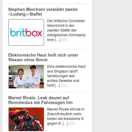
Stephen Merchant verstärkt zweite
«Ludwig»-Staffel
Der britische Comedian
übernimmt in der
zweiten Staffel der
erfolgreichen Krimiserie
eine
[…]
(00)
Elektronische Haut heilt sich unter
Wasser ohne Strom
Eine elektronische Haut
aus Singapur spürt
Verletzungen wie
echtes Gewebe und
heilt
[…]
(00)
Marvel Rivals: Leak deutet auf
Rennmodus mit Fahrzeugen hin
Marvel Rivals könnte in
Zukunft deutlich mehr
bieten als klassische 6-
gegen-6-
[…]
(00)