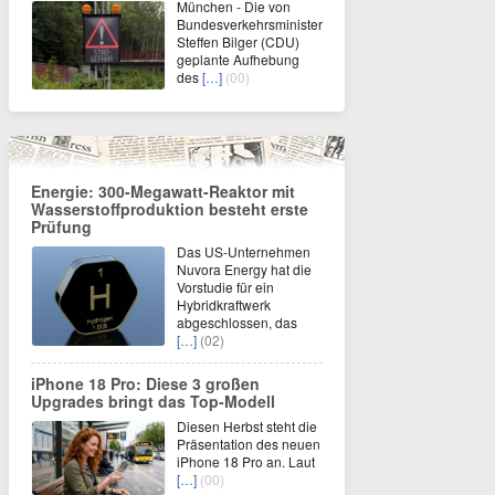
München - Die von
Bundesverkehrsminister
Steffen Bilger (CDU)
geplante Aufhebung
des
[…]
(00)
Energie: 300-Megawatt-Reaktor mit
Wasserstoffproduktion besteht erste
Prüfung
Das US-Unternehmen
Nuvora Energy hat die
Vorstudie für ein
Hybridkraftwerk
abgeschlossen, das
[…]
(02)
iPhone 18 Pro: Diese 3 großen
Upgrades bringt das Top-Modell
Diesen Herbst steht die
Präsentation des neuen
iPhone 18 Pro an. Laut
[…]
(00)