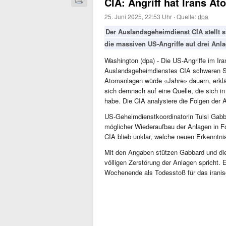
CIA: Angriff hat Irans 
25. Juni 2025, 22:53 Uhr
·
Quelle:
dpa
Der Auslandsgeheimdienst CIA stellt 
die massiven US-Angriffe auf drei An
Washington (dpa) - Die US-Angriffe im 
Auslandsgeheimdienstes CIA schweren Sc
Atomanlagen würde «Jahre» dauern, erklä
sich demnach auf eine Quelle, die sich in
habe. Die CIA analysiere die Folgen der A
US-Geheimdienstkoordinatorin Tulsi Gabba
möglicher Wiederaufbau der Anlagen in Fo
CIA blieb unklar, welche neuen Erkenntn
Mit den Angaben stützen Gabbard und die
völligen Zerstörung der Anlagen spricht. 
Wochenende als Todesstoß für das iran