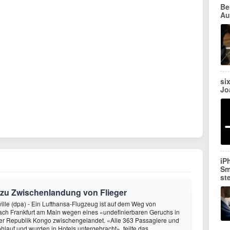
Be
Au
si
Jo
iP
Sm
st
 zu Zwischenlandung von Flieger
ville (dpa) - Ein Lufthansa-Flugzeug ist auf dem Weg von
ch Frankfurt am Main wegen eines «undefinierbaren Geruchs in
der Republik Kongo zwischengelandet. «Alle 363 Passagiere und
hlauf und wurden in Hotels untergebracht», teilte das