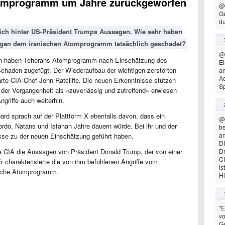
Atomprogramm um Jahre zurückgeworfen
@
G
d
sich hinter US-Präsident Trumps Aussagen. Wie sehr haben
lagen dem iranischen Atomprogramm tatsächlich geschadet?
@
Iran haben Teherans Atomprogramm nach Einschätzung des
Ei
haden zugefügt. Der Wiederaufbau der wichtigen zerstörten
a
Ad
rte CIA-Chef John Ratcliffe. Die neuen Erkenntnisse stützen
Sp
 der Vergangenheit als «zuverlässig und zutreffend» erwiesen
ngriffe auch weiterhin.
rd sprach auf der Plattform X ebenfalls davon, dass ein
@
rdo, Natans und Isfahan Jahre dauern würde. Bei ihr und der
be
an
isse zu der neuen Einschätzung geführt haben.
DI
 CIA die Aussagen von Präsident Donald Trump, der von einer
Dr
CI
Er charakterisierte die von ihm befohlenen Angriffe vom
is
ische Atomprogramm.
Hi
"E
vo
G