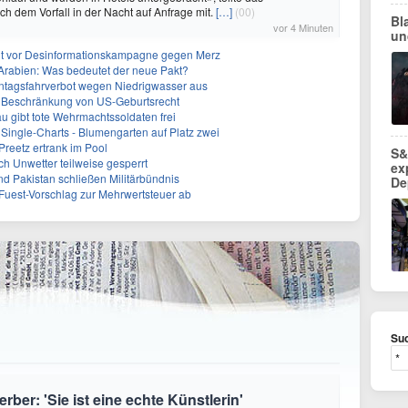
 dem Vorfall in der Nacht auf Anfrage mit.
[…]
(00)
Bl
vor 4 Minuten
un
nt vor Desinformationskampagne gegen Merz
-Arabien: Was bedeutet der neue Pakt?
ntagsfahrverbot wegen Niedrigwasser aus
r Beschränkung von US-Geburtsrecht
 gibt tote Wehrmachtssoldaten frei
Single-Charts - Blumengarten auf Platz zwei
Preetz ertrank im Pool
S&
h Unwetter teilweise gesperrt
ex
nd Pakistan schließen Militärbündnis
De
uest-Vorschlag zur Mehrwertsteuer ab
Suc
ber: 'Sie ist eine echte Künstlerin'