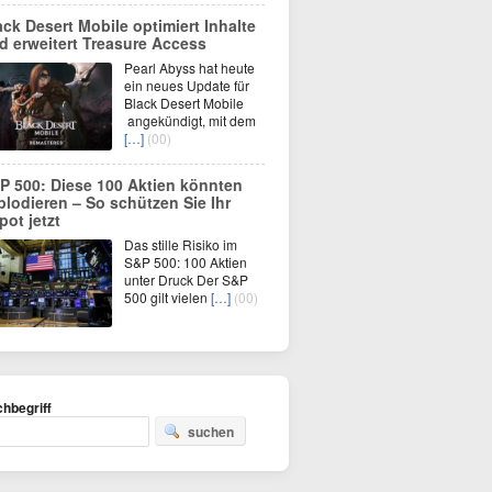
ack Desert Mobile optimiert Inhalte
d erweitert Treasure Access
Pearl Abyss hat heute
ein neues Update für
Black Desert Mobile
angekündigt, mit dem
[…]
(00)
P 500: Diese 100 Aktien könnten
plodieren – So schützen Sie Ihr
pot jetzt
Das stille Risiko im
S&P 500: 100 Aktien
unter Druck Der S&P
500 gilt vielen
[…]
(00)
hbegriff
suchen