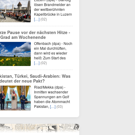
lösen Brandmelder an
der weltberühmten
Kapellbrücke in Luzern
[…]
(02)
rze Pause vor der nächsten Hitze -
 Grad am Wochenende
Offenbach (dpa) - Noch
ein Mal durchlüften,
dann wird es wieder
heiß: Zum Start des
[…]
(02)
kistan, Türkei, Saudi-Arabien: Was
deutet der neue Pakt?
Riad/Mekka (dpa) -
Inmitten wachsender
Spannungen am Golf
haben die Atommacht
Pakistan,
[…]
(03)