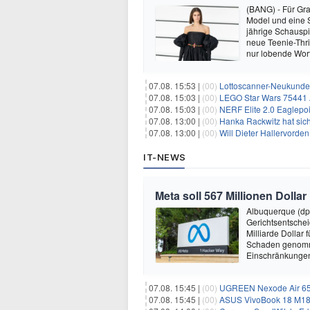
(BANG) - Für Gra
Model und eine Sc
jährige Schauspi
neue Teenie-Thril
nur lobende Wor
07.08. 15:53 |
(00)
Lottoscanner-Neukunden
07.08. 15:03 |
(00)
LEGO Star Wars 75441 A
07.08. 15:03 |
(00)
NERF Elite 2.0 Eaglepoi
07.08. 13:00 |
(00)
Hanka Rackwitz hat sich
07.08. 13:00 |
(00)
Will Dieter Hallervorde
IT-NEWS
Meta soll 567 Millionen Dollar
Albuquerque (dp
Gerichtsentsche
Milliarde Dollar 
Schaden genomm
Einschränkungen 
07.08. 15:45 |
(00)
UGREEN Nexode Air 65W
07.08. 15:45 |
(00)
ASUS VivoBook 18 M180