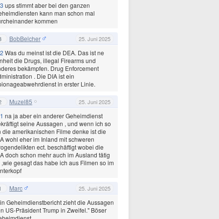
3
ups stimmt aber bei den ganzen
eheimdiensten kann man schon mal
urcheinander kommen
BobBelcher
3
25. Juni 2025
2
Was du meinst ist die DEA. Das ist ne
nheit die Drugs, illegal Firearms und
nderes bekämpfen. Drug Enforcement
ministration . Die DIA ist ein
ionageabwehrdienst in erster Linie.
Muzel85
2
25. Juni 2025
1
na ja aber ein anderer Geheimdienst
kräftigt seine Aussagen , und wenn ich so
 die amerikanischen Filme denke ist die
A wohl eher im Inland mit schweren
ogendelikten ect. beschäftigt wobei die
A doch schon mehr auch im Ausland tätig
t ,wie gesagt das habe ich aus Filmen so im
nterkopf
Marc
1
25. Juni 2025
in Geheimdienstbericht zieht die Aussagen
n US-Präsident Trump in Zweifel." Böser
eheimdienst