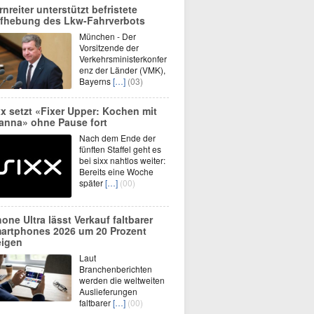
rnreiter unterstützt befristete
fhebung des Lkw-Fahrverbots
München - Der
Vorsitzende der
Verkehrsministerkonfer
enz der Länder (VMK),
Bayerns
[…]
(03)
xx setzt «Fixer Upper: Kochen mit
anna» ohne Pause fort
Nach dem Ende der
fünften Staffel geht es
bei sixx nahtlos weiter:
Bereits eine Woche
später
[…]
(00)
hone Ultra lässt Verkauf faltbarer
artphones 2026 um 20 Prozent
eigen
Laut
Branchenberichten
werden die weltweiten
Auslieferungen
faltbarer
[…]
(00)