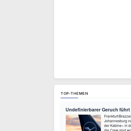
TOP-THEMEN
Undefinierbarer Geruch führt
Frankfurt/Brazza
Johannesburg na
der Kabine» in 
die Crew sind wo