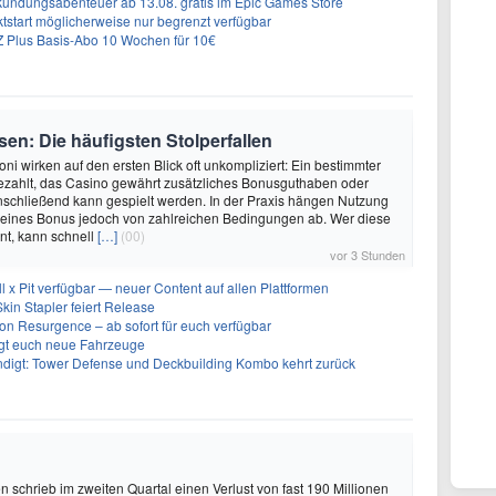
undungsabenteuer ab 13.08. gratis im Epic Games Store
tstart möglicherweise nur begrenzt verfügbar
 Plus Basis-Abo 10 Wochen für 10€
en: Die häufigsten Stolperfallen
ni wirken auf den ersten Blick oft unkompliziert: Ein bestimmter
ezahlt, das Casino gewährt zusätzliches Bonusguthaben oder
nschließend kann gespielt werden. In der Praxis hängen Nutzung
eines Bonus jedoch von zahlreichen Bedingungen ab. Wer diese
nt, kann schnell
[…]
(00)
vor 3 Stunden
ll x Pit verfügbar — neuer Content auf allen Plattformen
kin Stapler feiert Release
on Resurgence – ab sofort für euch verfügbar
ngt euch neue Fahrzeuge
ndigt: Tower Defense und Deckbuilding Kombo kehrt zurück
schrieb im zweiten Quartal einen Verlust von fast 190 Millionen