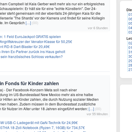
ham Campbell ist Kaia Gerber weit mehr als nur ein erfolgreiches
hauspielerin: Er hält sie für eine "echte Künstlerin". Der 24-
Di
eler steht gemeinsam mit der ebenfalls 24-jährigen Kaia für die
0
lerserie 'The Shards' vor der Kamera und findet für seine Kollegin
0
te. Im Gespräch
[…]
(00)
0
0
vor 6 Stunden
0
: 1 Feld EuroJackpot GRATIS spielen
Let
ngriffskreuzer der Venator-Klasse für 50,25€
0
nt RD-8 Dart-Blaster für 20,49€
0
 ihren Ex-Partner zurück ins Haus geholt
3
3
n sein französisches Schloss verkaufen?
2
2
2
 in Fonds für Kinder zahlen
a) - Der Facebook-Konzern Meta soll nach einer
idung im US-Bundesstaat New Mexico mehr als eine halbe
für Hilfen an Kinder zahlen, die durch Nutzung sozialer Medien
en haben. Zudem müssen in dem Bundesstaat zusätzliche
für Nutzer im Alter unter 18 Jahren eingeführt werden:
[…]
(00)
vor 55 Minuten
 USB-C-Ladegerät mit GaN-Technik für 24,99€
7HA 18-Zoll-Notebook (Ryzen 7, 16GB) für 734,57€