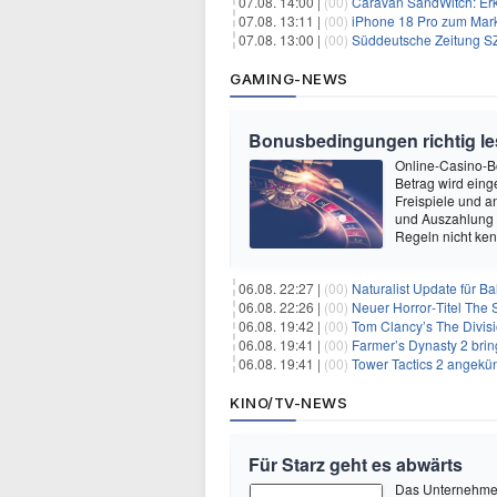
07.08. 14:00 |
(00)
Caravan SandWitch: Erk
07.08. 13:11 |
(00)
iPhone 18 Pro zum Mark
07.08. 13:00 |
(00)
Süddeutsche Zeitung SZ
GAMING-NEWS
Bonusbedingungen richtig les
Online-Casino-Bo
Betrag wird eing
Freispiele und a
und Auszahlung 
Regeln nicht ken
06.08. 22:27 |
(00)
Naturalist Update für Ba
06.08. 22:26 |
(00)
Neuer Horror‑Titel The S
06.08. 19:42 |
(00)
Tom Clancy’s The Divisi
06.08. 19:41 |
(00)
Farmer’s Dynasty 2 bri
06.08. 19:41 |
(00)
Tower Tactics 2 angekü
KINO/TV-NEWS
Für Starz geht es abwärts
Das Unternehmen 