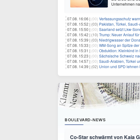
Unternehmen nach
07.08. 16:06 |
(00)
Verfassungsschutz war
07.08. 15:52 |
(03)
Pakistan, Türkei, Saudi
07.08. 15:50 |
(00)
Saarland setzt Lkw-Son
07.08. 15:42 |
(10)
Trump: Neuer Anlauf fü
07.08. 15:39 |
(03)
Niedrigwasser der Donau
07.08. 15:33 |
(00)
WM-Song an Spitze der 
07.08. 15:31 |
(00)
Obduktion: Kleinkind in 
07.08. 15:23 |
(00)
Sächsische Schweiz nac
07.08. 14:57 |
(00)
Saudi-Arabien, Türkei u
07.08. 14:39 |
(02)
Union und SPD lehnen F
BOULEVARD-NEWS
Co-Star schwärmt von Kaia Ger