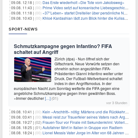
09.08. 12:18 |
(00)
Das Erste wiederholt «Die Tote vom Jakobsweg»
09.08. 11:43 |
(00)
Prime Video setzt auf koreanische Liebesgeschichte
09.08. 11:18 |
(00)
«37°Leben» startet Dreiteiler über persönliche Neuanfänge
09.08. 10:43 |
(00)
Khloé Kardashian lädt zum Blick hinter die Kulissen ihres Freundeskreises
SPORT-NEWS
Schmutzkampagne gegen Infantino? FIFA
schaltet auf Angriff
Zürich (dpa) - Nun öffnet sich der
Giftschrank. Neue Vorwürfe setzen den
ohnehin schon angezählten FIFA-
Präsidenten Gianni Infantino weiter unter
Druck. Der Fußball-Weltverband schaltet
indes in den Angriffsmodus. In der
europäischen Nacht zum Sonntag wetterte die FIFA gegen eine
angebliche Schmutzkampagne gegen ihren gewählten Boss.
«Immer deutlicher
[…]
(01)
vor 3 Stunden
09.08. 10:41 |
(00)
Kein «Arschtritt» nötig: Märtens und die Rückkehr nach Paris
09.08. 03:41 |
(00)
Messi reist zur Trauerfeier seines Vaters nach Argentinien
08.08. 19:27 |
(02)
Frauen-Tour vor Finale mit Sekundenkrimi: Vollering in Gelb
08.08. 18:25 |
(01)
Autofahrer fährt in Italien in Gruppe von Radlern
08.08. 18:24 |
(00)
Lionel Messis Vater Jorge im Alter von 68 Jahren gestorben