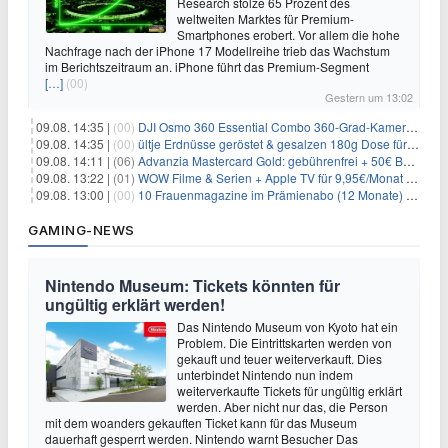
Research stolze 65 Prozent des
weltweiten Marktes für Premium-
Smartphones erobert. Vor allem die hohe
Nachfrage nach der iPhone 17 Modellreihe trieb das Wachstum
im Berichtszeitraum an. iPhone führt das Premium-Segment
[…]
(00)
Gestern um 13:02
09.08. 14:35 |
(00)
DJI Osmo 360 Essential Combo 360-Grad-Kamera für 375€
09.08. 14:35 |
(00)
ültje Erdnüsse geröstet & gesalzen 180g Dose für 1,52€ im Spar-Abo
09.08. 14:11 |
(06)
Advanzia Mastercard Gold: gebührenfrei + 50€ Bonus* + gratis Reiseversicherung
09.08. 13:22 |
(01)
WOW Filme & Serien + Apple TV für 9,95€/Monat // Alles von WOW (Filme, Serien, Live-Sport) für 34,97€/Monat
09.08. 13:00 |
(00)
10 Frauenmagazine im Prämienabo (12 Monate) mit Prämien bis zu 225€
GAMING-NEWS
Nintendo Museum: Tickets könnten für
ungültig erklärt werden!
Das Nintendo Museum von Kyoto hat ein
Problem. Die Eintrittskarten werden von
gekauft und teuer weiterverkauft. Dies
unterbindet Nintendo nun indem
weiterverkaufte Tickets für ungültig erklärt
werden. Aber nicht nur das, die Person
mit dem woanders gekauften Ticket kann für das Museum
dauerhaft gesperrt werden. Nintendo warnt Besucher Das