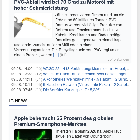
PVC-Abfall wird bei 70 Grad zu Motoröl mit
hoher Schmierleistung
Jährlich produzieren Firmen rund um die
Erde rund 60 Millionen Tonnen PVC.
Daraus werden vielfältige Produkte von
Rohren und Fensterrahmen bis hin zu
Kabeln, Kreditkarten und Bodenbelägen.
Das alles geht irgendwann einmal kaputt
und landet zumeist auf dem Müll oder in einer
Verbrennungsanlage. Die Recyclingquote von PVC liegt unter
einem Prozent, wegen
[…]
(01)
vor 5 Stunden
09.08. 14:00 |
(00)
WAGO 221-413 Verbindungsklemmen mit Hebel, 50 Stück für 14,99€
09.08. 13:33 |
(12)
Wolt: 20€ Rabatt auf die ersten zwei Bestellungen für Neukunden
09.08. 11:11 |
(04)
Alkoholfreies Weinpaket mit 47% Rabatt + 2 Schott Zwiesel Gläser GRATIS für 29,99€
09.08. 10:11 |
(05)
6 Flaschen Rotwein (Vinos Tinto Paket) + 2 Schott Zwiesel Gläser für 25,99€ inkl. Versand
09.08. 07:45 |
(00)
Die Verräter Kartenspiel für 5,23€
IT-NEWS
Apple beherrscht 65 Prozent des globalen
Premium-Smartphone-Marktes
Im ersten Halbjahr 2026 hat Apple laut
aktuellen Daten von Counterpoint