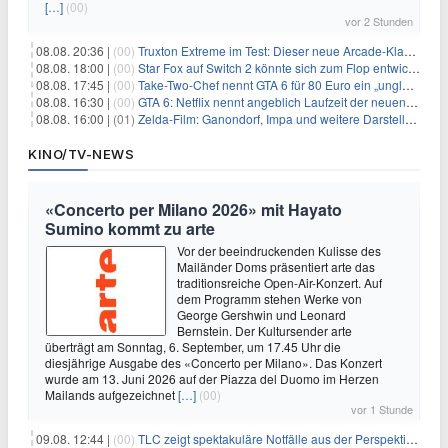
[…]
(00)
vor 2 Stunden
08.08. 20:36 |
(00)
Truxton Extreme im Test: Dieser neue Arcade-Klassiker verzeiht dir gar nichts
08.08. 18:00 |
(00)
Star Fox auf Switch 2 könnte sich zum Flop entwickeln
08.08. 17:45 |
(00)
Take-Two-Chef nennt GTA 6 für 80 Euro ein „unglaubliches Schnäppchen“
08.08. 16:30 |
(00)
GTA 6: Netflix nennt angeblich Laufzeit der neuen Gameplay-Präsentation
08.08. 16:00 |
(01)
Zelda-Film: Ganondorf, Impa und weitere Darsteller sollen feststehen
KINO/TV-NEWS
«Concerto per Milano 2026» mit Hayato
Sumino kommt zu arte
Vor der beeindruckenden Kulisse des
Mailänder Doms präsentiert arte das
traditionsreiche Open-Air-Konzert. Auf
dem Programm stehen Werke von
George Gershwin und Leonard
Bernstein. Der Kultursender arte
überträgt am Sonntag, 6. September, um 17.45 Uhr die
diesjährige Ausgabe des «Concerto per Milano». Das Konzert
wurde am 13. Juni 2026 auf der Piazza del Duomo im Herzen
Mailands aufgezeichnet
[…]
(00)
vor 1 Stunde
09.08. 12:44 |
(00)
TLC zeigt spektakuläre Notfälle aus der Perspektive der Patienten