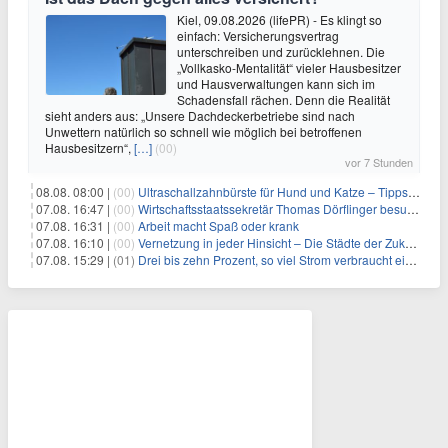
Kiel, 09.08.2026 (lifePR) - Es klingt so
einfach: Versicherungsvertrag
unterschreiben und zurücklehnen. Die
„Vollkasko-Mentalität“ vieler Hausbesitzer
und Hausverwaltungen kann sich im
Schadensfall rächen. Denn die Realität
sieht anders aus: „Unsere Dachdeckerbetriebe sind nach
Unwettern natürlich so schnell wie möglich bei betroffenen
Hausbesitzern“,
[…]
(00)
vor 7 Stunden
08.08. 08:00 |
(00)
Ultraschallzahnbürste für Hund und Katze – Tipps zur erfolgreichen Eingewöhnung
07.08. 16:47 |
(00)
Wirtschaftsstaatssekretär Thomas Dörflinger besucht Handwerksbetrieb im Kammerbezirk Freiburg
07.08. 16:31 |
(00)
Arbeit macht Spaß oder krank
07.08. 16:10 |
(00)
Vernetzung in jeder Hinsicht – Die Städte der Zukunft sind grün-blau
07.08. 15:29 |
(01)
Drei bis zehn Prozent, so viel Strom verbraucht ein Aufzug im Gebäude