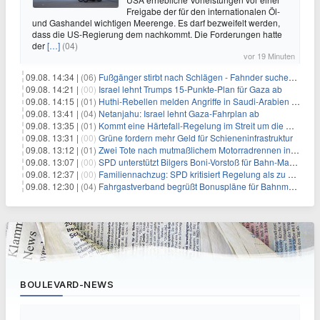
Freigabe der für den internationalen Öl-
und Gashandel wichtigen Meerenge. Es darf bezweifelt werden,
dass die US-Regierung dem nachkommt. Die Forderungen hatte
der
[…]
(04)
vor 19 Minuten
09.08. 14:34 |
(06)
Fußgänger stirbt nach Schlägen - Fahnder suchen Autofahrer
09.08. 14:21 |
(00)
Israel lehnt Trumps 15-Punkte-Plan für Gaza ab
09.08. 14:15 |
(01)
Huthi-Rebellen melden Angriffe in Saudi-Arabien und im Jemen
09.08. 13:41 |
(04)
Netanjahu: Israel lehnt Gaza-Fahrplan ab
09.08. 13:35 |
(01)
Kommt eine Härtefall-Regelung im Streit um die Rente mit 63?
09.08. 13:31 |
(00)
Grüne fordern mehr Geld für Schieneninfrastruktur
09.08. 13:12 |
(01)
Zwei Tote nach mutmaßlichem Motorradrennen in Köln
09.08. 13:07 |
(00)
SPD unterstützt Bilgers Boni-Vorstoß für Bahn-Manager
09.08. 12:37 |
(00)
Familiennachzug: SPD kritisiert Regelung als zu streng
09.08. 12:30 |
(04)
Fahrgastverband begrüßt Bonuspläne für Bahnmanager
BOULEVARD-NEWS