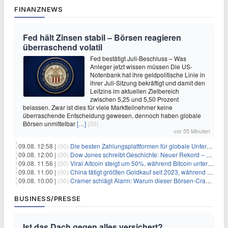
FINANZNEWS
Fed hält Zinsen stabil – Börsen reagieren
überraschend volatil
Fed bestätigt Juli-Beschluss – Was
Anleger jetzt wissen müssen Die US-
Notenbank hat ihre geldpolitische Linie in
ihrer Juli-Sitzung bekräftigt und damit den
Leitzins im aktuellen Zielbereich
zwischen 5,25 und 5,50 Prozent
belassen. Zwar ist dies für viele Marktteilnehmer keine
überraschende Entscheidung gewesen, dennoch haben globale
Börsen unmittelbar
[…]
(00)
vor 55 Minuten
09.08. 12:58 |
(00)
Die besten Zahlungsplattformen für globale Unternehmen im Jahr 2026
09.08. 12:00 |
(00)
Dow Jones schreibt Geschichte: Neuer Rekord – und Amazon knackt die nächste Billionen-Marke
09.08. 11:56 |
(00)
Viral Altcoin steigt um 50%, während Bitcoin unter $65.000 fällt
09.08. 11:00 |
(00)
China tätigt größten Goldkauf seit 2023, während Goldpreis um 8% steigt
09.08. 10:00 |
(00)
Cramer schlägt Alarm: Warum dieser Börsen-Crash die beste Einstiegschance seit Monaten ist
BUSINESS/PRESSE
Ist das Dach gegen alles versichert?