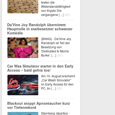
testen die
Widerstandsfähigkeit
von Krypto Die
vergangene
[…]
(00)
Da'Vine Joy Randolph übernimmt
Hauptrolle in starbesetzter schwarzer
Komödie
(BANG) - Da'Vine Joy
Randolph ist Teil der
Besetzung von
'Dedicated to Morris
Burke'.
[…]
(00)
Car Was Simulator startet in den Early
Access – bald gehts los!
Am 10. August erscheint
„Car Wash Simulator“
im Early Access für den
PC. Im
[…]
(00)
Blackout stoppt Apnoetaucher kurz
vor Tiefenrekord
Starnberg (dpa/lby) -