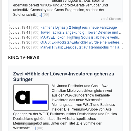
Steam verfügbar ist. Das Spiel ist
ebenfalls bereits für iOS- und Android-Geräte verfügbar und
unterstützt Crossplay und Cross-Progression, so dass der
Spielfortschritt
[…]
(00)
vor 2 Stunden
06.08. 19:41 |
(00)
Farmer’s Dynasty 2 bringt euch neue Fahrzeuge
06.08. 19:41 |
(00)
Tower Tactics 2 angekündigt: Tower Defense und Deckbuilding Kombo kehrt zurück
06.08. 19:40 |
(00)
MARVEL Tōkon: Fighting Souls ist ab heute verfügbar
06.08. 19:30 |
(00)
GTA 6: Ex-Rockstar-Entwickler würde eine weitere Verschiebung nicht überraschen
06.08. 19:00 |
(00)
Marvel Rivals: Leak deutet auf Rennmodus mit Fahrzeugen hin
KINO/TV-NEWS
Zwei «Höhle der Löwen»-Investoren gehen zu
Springer
Mit Janna Ensthaler und Gast-Löwe
Christian Miele verstärken gleich zwei
aus der VOX-Gründershow bekannte
Investoren das neue Wirtschafts-
Meinungsteam von WELT und Business
Insider. Die Premium-Gruppe von Axel
Springer, zu der WELT, Business Insider Deutschland und Politico
Deutschland gehören, baut ihr wirtschaftspolitisches
Meinungsangebot aus. Unter dem Titel „Die Stimme der
Wirtschaft“
[…]
(00)