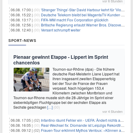
vor 6 Stunden
06.08. 17:00 |
(00)
'Stranger Things'-Star David Harbour kehrt für 'Violent Night 2' zurück – Kristen Bell stößt zur Besetzung
06.08. 15:22 |
(00)
Deutsche Telekom bleibt bei MagentaTV-Kunden vage
06.08. 13:17 |
(00)
FIFA-WM macht Fox Corporation glücklich
06.08. 12:56 |
(00)
Britische Regierung erlaubt Warner Bros. Discovery-Übernahme
06.08. 12:40 |
(00)
Versant schrumpft weiter
SPORT-NEWS
Pienaar gewinnt Etappe - Lippert im Sprint
chancenlos
Tournon-sur-Rhône (dpa) - Die frühere
deutsche Rad-Meisterin Liane Lippert hat
ihren insgesamt zweiten Etappenerfolg
bei der Tour de France der Frauen
verpasst. Nach hügeligen 153,4
Kilometern zwischen Montbrison und
Tournon-sur-Rhone musste sich die 28-Jährige im Sprint einer
siebenköpfigen Fluchtgruppe bei der sechsten Etappe als
Sechste geschlagen
[…]
(00)
vor 4 Stunden
06.08. 17:05 |
(02)
Infantino räumt Fehler ein - UEFA: Ändert nichts an Boykott
06.08. 16:05 |
(00)
Real-Wechsel fix: Diomande ist Leipzigs Rekordtransfer
06.08. 09:12 |
(02)
Frauen-Tour erklimmt Mythos Ventoux: «Können alles schaffen»