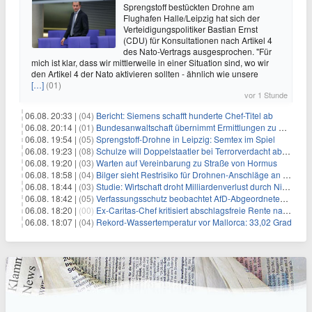
Sprengstoff bestückten Drohne am
Flughafen Halle/Leipzig hat sich der
Verteidigungspolitiker Bastian Ernst
(CDU) für Konsultationen nach Artikel 4
des Nato-Vertrags ausgesprochen. "Für
mich ist klar, dass wir mittlerweile in einer Situation sind, wo wir
den Artikel 4 der Nato aktivieren sollten - ähnlich wie unsere
[…]
(01)
vor 1 Stunde
06.08. 20:33 |
(04)
Bericht: Siemens schafft hunderte Chef-Titel ab
06.08. 20:14 |
(01)
Bundesanwaltschaft übernimmt Ermittlungen zu Drohnenvorfall
06.08. 19:54 |
(05)
Sprengstoff-Drohne in Leipzig: Semtex im Spiel
06.08. 19:23 |
(08)
Schulze will Doppelstaatler bei Terrorverdacht abschieben
06.08. 19:20 |
(03)
Warten auf Vereinbarung zu Straße von Hormus
06.08. 18:58 |
(04)
Bilger sieht Restrisiko für Drohnen-Anschläge an Flughäfen
06.08. 18:44 |
(03)
Studie: Wirtschaft droht Milliardenverlust durch Niedrigwasser
06.08. 18:42 |
(05)
Verfassungsschutz beobachtet AfD-Abgeordneten Nolte
06.08. 18:20 |
(00)
Ex-Caritas-Chef kritisiert abschlagsfreie Rente nach 45 Jahren
06.08. 18:07 |
(04)
Rekord-Wassertemperatur vor Mallorca: 33,02 Grad