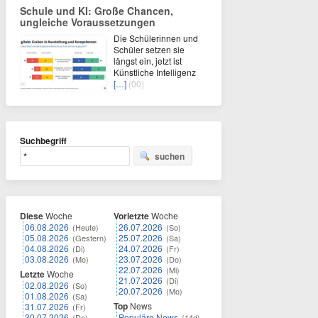
Schule und KI: Große Chancen,
ungleiche Voraussetzungen
Die Schülerinnen und
Schüler setzen sie
längst ein, jetzt ist
Künstliche Intelligenz
[…]
(00)
Suchbegriff
suchen
Diese
Woche
Vorletzte
Woche
06.08.2026
26.07.2026
(Heute)
(So)
05.08.2026
25.07.2026
(Gestern)
(Sa)
04.08.2026
24.07.2026
(Di)
(Fr)
03.08.2026
23.07.2026
(Mo)
(Do)
22.07.2026
(Mi)
Letzte
Woche
21.07.2026
(Di)
02.08.2026
(So)
20.07.2026
(Mo)
01.08.2026
(Sa)
Top
News
31.07.2026
(Fr)
30.07.2026
Populäre News
(Do)
(14d)