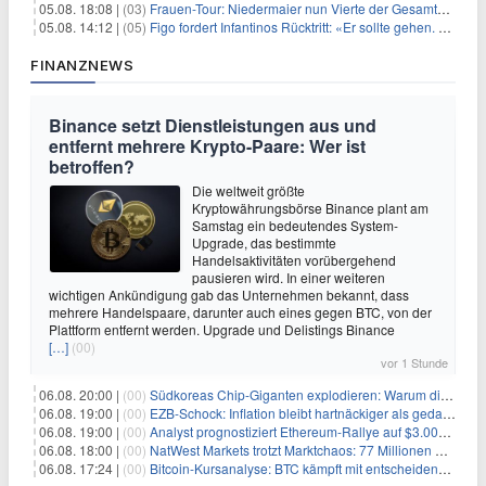
05.08. 18:08 |
(03)
Frauen-Tour: Niedermaier nun Vierte der Gesamtwertung
05.08. 14:12 |
(05)
Figo fordert Infantinos Rücktritt: «Er sollte gehen. Jetzt»
FINANZNEWS
Binance setzt Dienstleistungen aus und
entfernt mehrere Krypto-Paare: Wer ist
betroffen?
Die weltweit größte
Kryptowährungsbörse Binance plant am
Samstag ein bedeutendes System-
Upgrade, das bestimmte
Handelsaktivitäten vorübergehend
pausieren wird. In einer weiteren
wichtigen Ankündigung gab das Unternehmen bekannt, dass
mehrere Handelspaare, darunter auch eines gegen BTC, von der
Plattform entfernt werden. Upgrade und Delistings Binance
[…]
(00)
vor 1 Stunde
06.08. 20:00 |
(00)
Südkoreas Chip-Giganten explodieren: Warum dieser Rekord-Tag die KI-Branche erschüttert
06.08. 19:00 |
(00)
EZB-Schock: Inflation bleibt hartnäckiger als gedacht – 2027 wird zum kritischen Test
06.08. 19:00 |
(00)
Analyst prognostiziert Ethereum-Rallye auf $3.000 nach entscheidendem On-Chain-Ausbruch
06.08. 18:00 |
(00)
NatWest Markets trotzt Marktchaos: 77 Millionen Pfund Gewinn im ersten Halbjahr
06.08. 17:24 |
(00)
Bitcoin-Kursanalyse: BTC kämpft mit entscheidender $65K-Hürde, während sich ein Liquidationscluster aufbaut