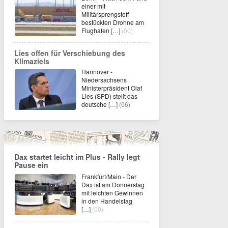
einer mit
Militärsprengstoff
bestückten Drohne am
Flughafen
[…]
(00)
Lies offen für Verschiebung des
Klimaziels
Hannover -
Niedersachsens
Ministerpräsident Olaf
Lies (SPD) stellt das
deutsche
[…]
(06)
Dax startet leicht im Plus - Rally legt
Pause ein
Frankfurt/Main - Der
Dax ist am Donnerstag
mit leichten Gewinnen
in den Handelstag
[…]
(00)