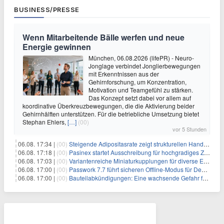
BUSINESS/PRESSE
Wenn Mitarbeitende Bälle werfen und neue
Energie gewinnen
München, 06.08.2026 (lifePR) - Neuro-
Jonglage verbindet Jonglierbewegungen
mit Erkenntnissen aus der
Gehirnforschung, um Konzentration,
Motivation und Teamgefühl zu stärken.
Das Konzept setzt dabei vor allem auf
koordinative Überkreuzbewegungen, die die Aktivierung beider
Gehirnhälften unterstützen. Für die betriebliche Umsetzung bietet
Stephan Ehlers,
[…]
(00)
vor 5 Stunden
06.08. 17:34 |
(00)
Steigende Adipositasrate zeigt strukturellen Handlungsbedarf bei der Ernährung schulpflichtiger Kinder
06.08. 17:18 |
(00)
Pasinex startet Ausschreibung für hochgradiges Zinksulfidkonzentrat mit Germanium- und Silbergehalten und stellt ein Betriebsupdate bereit
06.08. 17:03 |
(00)
Variantenreiche Miniaturkupplungen für diverse Einsatzbereiche
06.08. 17:00 |
(00)
Passwork 7.7 führt sicheren Offline-Modus für Desktop- und Mobile-Apps ein
06.08. 17:00 |
(00)
Bauteilabkündigungen: Eine wachsende Gefahr für industrielle Elektroniksysteme