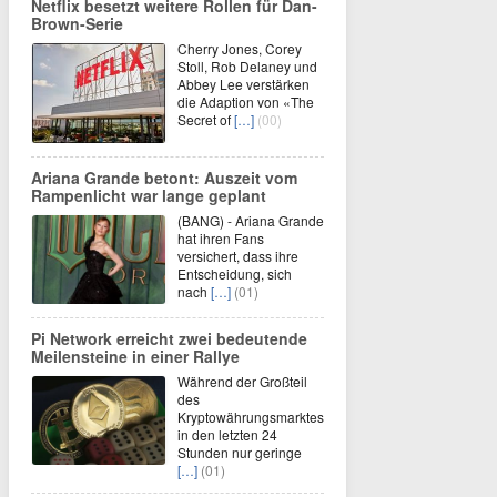
Netflix besetzt weitere Rollen für Dan-
Brown-Serie
Cherry Jones, Corey
Stoll, Rob Delaney und
Abbey Lee verstärken
die Adaption von «The
Secret of
[…]
(00)
Ariana Grande betont: Auszeit vom
Rampenlicht war lange geplant
(BANG) - Ariana Grande
hat ihren Fans
versichert, dass ihre
Entscheidung, sich
nach
[…]
(01)
Pi Network erreicht zwei bedeutende
Meilensteine in einer Rallye
Während der Großteil
des
Kryptowährungsmarktes
in den letzten 24
Stunden nur geringe
[…]
(01)