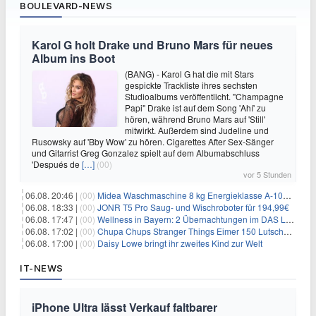
BOULEVARD-NEWS
Karol G holt Drake und Bruno Mars für neues
Album ins Boot
(BANG) - Karol G hat die mit Stars
gespickte Trackliste ihres sechsten
Studioalbums veröffentlicht. "Champagne
Papi" Drake ist auf dem Song 'Ahí' zu
hören, während Bruno Mars auf 'Still'
mitwirkt. Außerdem sind Judeline und
Rusowsky auf 'Bby Wow' zu hören. Cigarettes After Sex-Sänger
und Gitarrist Greg Gonzalez spielt auf dem Albumabschluss
'Después de
[…]
(00)
vor 5 Stunden
06.08. 20:46 |
(00)
Midea Waschmaschine 8 kg Energieklasse A-10% 1400 U/Min für 289,97€
06.08. 18:33 |
(00)
JONR T5 Pro Saug- und Wischroboter für 194,99€
06.08. 17:47 |
(00)
Wellness in Bayern: 2 Übernachtungen im DAS LUDWIG Sports Resort inkl. HP + Wellness ab 174€ p.P.
06.08. 17:02 |
(00)
Chupa Chups Stranger Things Eimer 150 Lutscher für 21,95€
06.08. 17:00 |
(00)
Daisy Lowe bringt ihr zweites Kind zur Welt
IT-NEWS
iPhone Ultra lässt Verkauf faltbarer