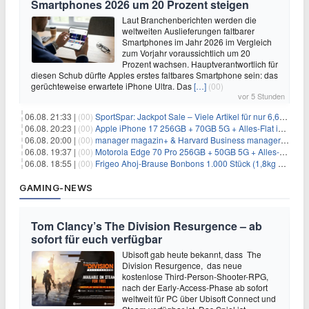
Smartphones 2026 um 20 Prozent steigen
Laut Branchenberichten werden die
weltweiten Auslieferungen faltbarer
Smartphones im Jahr 2026 im Vergleich
zum Vorjahr voraussichtlich um 20
Prozent wachsen. Hauptverantwortlich für
diesen Schub dürfte Apples erstes faltbares Smartphone sein: das
gerüchteweise erwartete iPhone Ultra. Das
[…]
(00)
vor 5 Stunden
06.08. 21:33 |
(00)
SportSpar: Jackpot Sale – Viele Artikel für nur 6,66€ – nur 48 Stunden
06.08. 20:23 |
(00)
Apple iPhone 17 256GB + 70GB 5G + Alles-Flat im Vodafone-Netz für 34,99€/Monat – eff. 4,65€/Monat
06.08. 20:00 |
(00)
manager magazin+ & Harvard Business manager+ Digital-Kombi-Abo 1 Monat kostenlos
06.08. 19:37 |
(00)
Motorola Edge 70 Pro 256GB + 50GB 5G + Alles-Flat im Vodafone-Netz für 19,99€/Monat – eff. 0,61€/Monat
06.08. 18:55 |
(00)
Frigeo Ahoj-Brause Bonbons 1.000 Stück (1,8kg Eimer) für 6,29€
GAMING-NEWS
Tom Clancy’s The Division Resurgence – ab
sofort für euch verfügbar
Ubisoft gab heute bekannt, dass The
Division Resurgence, das neue
kostenlose Third-Person-Shooter-RPG,
nach der Early-Access-Phase ab sofort
weltweit für PC über Ubisoft Connect und