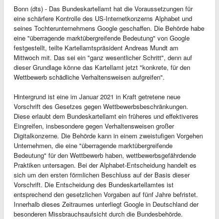
Bonn (dts) - Das Bundeskartellamt hat die Voraussetzungen für
eine schärfere Kontrolle des US-Internetkonzerns Alphabet und
seines Tochterunternehmens Google geschaffen. Die Behörde habe
eine "überragende marktübergreifende Bedeutung" von Google
festgestellt, teilte Kartellamtspräsident Andreas Mundt am
Mittwoch mit. Das sei ein "ganz wesentlicher Schritt", denn auf
dieser Grundlage könne das Kartellamt jetzt "konkrete, für den
Wettbewerb schädliche Verhaltensweisen aufgreifen".
Hintergrund ist eine im Januar 2021 in Kraft getretene neue
Vorschrift des Gesetzes gegen Wettbewerbsbeschränkungen.
Diese erlaubt dem Bundeskartellamt ein früheres und effektiveres
Eingreifen, insbesondere gegen Verhaltensweisen großer
Digitalkonzerne. Die Behörde kann in einem zweistufigen Vorgehen
Unternehmen, die eine "überragende marktübergreifende
Bedeutung" für den Wettbewerb haben, wettbewerbsgefährdende
Praktiken untersagen. Bei der Alphabet-Entscheidung handelt es
sich um den ersten förmlichen Beschluss auf der Basis dieser
Vorschrift. Die Entscheidung des Bundeskartellamtes ist
entsprechend den gesetzlichen Vorgaben auf fünf Jahre befristet.
Innerhalb dieses Zeitraumes unterliegt Google in Deutschland der
besonderen Missbrauchsaufsicht durch die Bundesbehörde.