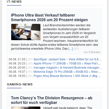
IT-NEWS
iPhone Ultra lässt Verkauf faltbarer
Smartphones 2026 um 20 Prozent steigen
Laut Branchenberichten werden die
weltweiten Auslieferungen faltbarer
Smartphones im Jahr 2026 im Vergleich
zum Vorjahr voraussichtlich um 20
Prozent wachsen. Hauptverantwortlich für
diesen Schub dürfte Apples erstes faltbares Smartphone sein: das
gerüchteweise erwartete iPhone Ultra. Das
[…]
(00)
vor 5 Stunden
06.08. 21:33 |
(00)
SportSpar: Jackpot Sale – Viele Artikel für nur 6,66€ – nur 48 Stunden
06.08. 20:23 |
(00)
Apple iPhone 17 256GB + 70GB 5G + Alles-Flat im Vodafone-Netz für 34,99€/Monat – eff. 4,65€/Monat
06.08. 20:00 |
(00)
manager magazin+ & Harvard Business manager+ Digital-Kombi-Abo 1 Monat kostenlos
06.08. 19:37 |
(00)
Motorola Edge 70 Pro 256GB + 50GB 5G + Alles-Flat im Vodafone-Netz für 19,99€/Monat – eff. 0,61€/Monat
06.08. 18:55 |
(00)
Frigeo Ahoj-Brause Bonbons 1.000 Stück (1,8kg Eimer) für 6,29€
GAMING-NEWS
Tom Clancy’s The Division Resurgence – ab
sofort für euch verfügbar
Ubisoft gab heute bekannt, dass The