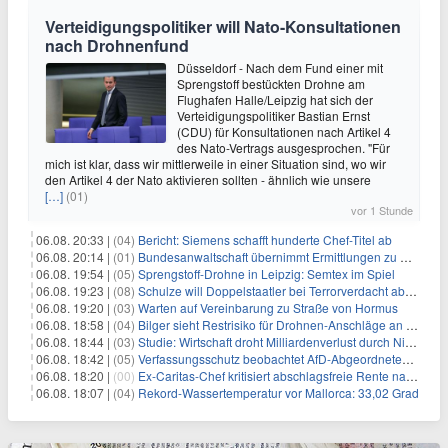
Verteidigungspolitiker will Nato-Konsultationen
nach Drohnenfund
Düsseldorf - Nach dem Fund einer mit
Sprengstoff bestückten Drohne am
Flughafen Halle/Leipzig hat sich der
Verteidigungspolitiker Bastian Ernst
(CDU) für Konsultationen nach Artikel 4
des Nato-Vertrags ausgesprochen. "Für
mich ist klar, dass wir mittlerweile in einer Situation sind, wo wir
den Artikel 4 der Nato aktivieren sollten - ähnlich wie unsere
[…]
(01)
vor 1 Stunde
06.08. 20:33 |
(04)
Bericht: Siemens schafft hunderte Chef-Titel ab
06.08. 20:14 |
(01)
Bundesanwaltschaft übernimmt Ermittlungen zu Drohnenvorfall
06.08. 19:54 |
(05)
Sprengstoff-Drohne in Leipzig: Semtex im Spiel
06.08. 19:23 |
(08)
Schulze will Doppelstaatler bei Terrorverdacht abschieben
06.08. 19:20 |
(03)
Warten auf Vereinbarung zu Straße von Hormus
06.08. 18:58 |
(04)
Bilger sieht Restrisiko für Drohnen-Anschläge an Flughäfen
06.08. 18:44 |
(03)
Studie: Wirtschaft droht Milliardenverlust durch Niedrigwasser
06.08. 18:42 |
(05)
Verfassungsschutz beobachtet AfD-Abgeordneten Nolte
06.08. 18:20 |
(00)
Ex-Caritas-Chef kritisiert abschlagsfreie Rente nach 45 Jahren
06.08. 18:07 |
(04)
Rekord-Wassertemperatur vor Mallorca: 33,02 Grad