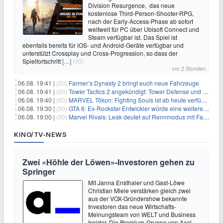
Division Resurgence, das neue
kostenlose Third-Person-Shooter-RPG,
nach der Early-Access-Phase ab sofort
weltweit für PC über Ubisoft Connect und
Steam verfügbar ist. Das Spiel ist
ebenfalls bereits für iOS- und Android-Geräte verfügbar und
unterstützt Crossplay und Cross-Progression, so dass der
Spielfortschritt
[…]
(00)
vor 2 Stunden
06.08. 19:41 |
(00)
Farmer’s Dynasty 2 bringt euch neue Fahrzeuge
06.08. 19:41 |
(00)
Tower Tactics 2 angekündigt: Tower Defense und Deckbuilding Kombo kehrt zurück
06.08. 19:40 |
(00)
MARVEL Tōkon: Fighting Souls ist ab heute verfügbar
06.08. 19:30 |
(00)
GTA 6: Ex-Rockstar-Entwickler würde eine weitere Verschiebung nicht überraschen
06.08. 19:00 |
(00)
Marvel Rivals: Leak deutet auf Rennmodus mit Fahrzeugen hin
KINO/TV-NEWS
Zwei «Höhle der Löwen»-Investoren gehen zu
Springer
Mit Janna Ensthaler und Gast-Löwe
Christian Miele verstärken gleich zwei
aus der VOX-Gründershow bekannte
Investoren das neue Wirtschafts-
Meinungsteam von WELT und Business
Insider. Die Premium-Gruppe von Axel