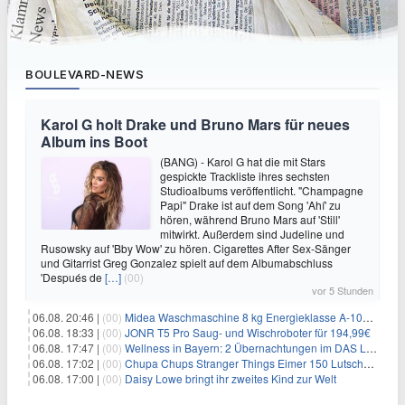
BOULEVARD-NEWS
Karol G holt Drake und Bruno Mars für neues
Album ins Boot
(BANG) - Karol G hat die mit Stars
gespickte Trackliste ihres sechsten
Studioalbums veröffentlicht. "Champagne
Papi" Drake ist auf dem Song 'Ahí' zu
hören, während Bruno Mars auf 'Still'
mitwirkt. Außerdem sind Judeline und
Rusowsky auf 'Bby Wow' zu hören. Cigarettes After Sex-Sänger
und Gitarrist Greg Gonzalez spielt auf dem Albumabschluss
'Después de
[…]
(00)
vor 5 Stunden
06.08. 20:46 |
(00)
Midea Waschmaschine 8 kg Energieklasse A-10% 1400 U/Min für 289,97€
06.08. 18:33 |
(00)
JONR T5 Pro Saug- und Wischroboter für 194,99€
06.08. 17:47 |
(00)
Wellness in Bayern: 2 Übernachtungen im DAS LUDWIG Sports Resort inkl. HP + Wellness ab 174€ p.P.
06.08. 17:02 |
(00)
Chupa Chups Stranger Things Eimer 150 Lutscher für 21,95€
06.08. 17:00 |
(00)
Daisy Lowe bringt ihr zweites Kind zur Welt