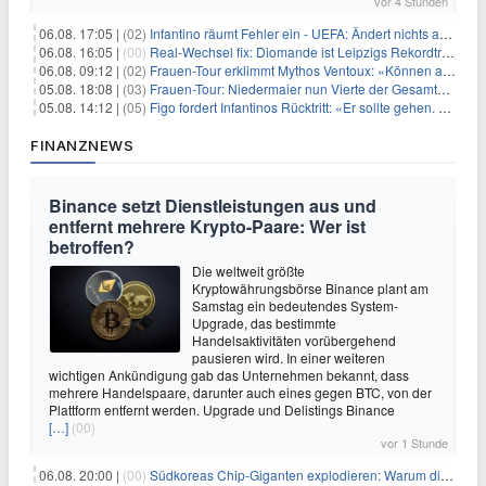
vor 4 Stunden
06.08. 17:05 |
(02)
Infantino räumt Fehler ein - UEFA: Ändert nichts an Boykott
06.08. 16:05 |
(00)
Real-Wechsel fix: Diomande ist Leipzigs Rekordtransfer
06.08. 09:12 |
(02)
Frauen-Tour erklimmt Mythos Ventoux: «Können alles schaffen»
05.08. 18:08 |
(03)
Frauen-Tour: Niedermaier nun Vierte der Gesamtwertung
05.08. 14:12 |
(05)
Figo fordert Infantinos Rücktritt: «Er sollte gehen. Jetzt»
FINANZNEWS
Binance setzt Dienstleistungen aus und
entfernt mehrere Krypto-Paare: Wer ist
betroffen?
Die weltweit größte
Kryptowährungsbörse Binance plant am
Samstag ein bedeutendes System-
Upgrade, das bestimmte
Handelsaktivitäten vorübergehend
pausieren wird. In einer weiteren
wichtigen Ankündigung gab das Unternehmen bekannt, dass
mehrere Handelspaare, darunter auch eines gegen BTC, von der
Plattform entfernt werden. Upgrade und Delistings Binance
[…]
(00)
vor 1 Stunde
06.08. 20:00 |
(00)
Südkoreas Chip-Giganten explodieren: Warum dieser Rekord-Tag die KI-Branche erschüttert