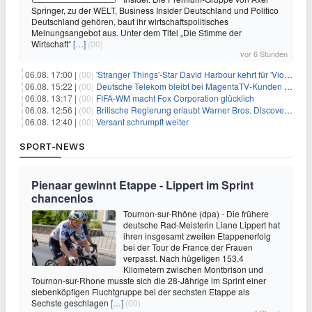
Springer, zu der WELT, Business Insider Deutschland und Politico
Deutschland gehören, baut ihr wirtschaftspolitisches
Meinungsangebot aus. Unter dem Titel „Die Stimme der
Wirtschaft“
[…]
(00)
vor 6 Stunden
06.08. 17:00 |
(00)
'Stranger Things'-Star David Harbour kehrt für 'Violent Night 2' zurück – Kristen Bell stößt zur Besetzung
06.08. 15:22 |
(00)
Deutsche Telekom bleibt bei MagentaTV-Kunden vage
06.08. 13:17 |
(00)
FIFA-WM macht Fox Corporation glücklich
06.08. 12:56 |
(00)
Britische Regierung erlaubt Warner Bros. Discovery-Übernahme
06.08. 12:40 |
(00)
Versant schrumpft weiter
SPORT-NEWS
Pienaar gewinnt Etappe - Lippert im Sprint
chancenlos
Tournon-sur-Rhône (dpa) - Die frühere
deutsche Rad-Meisterin Liane Lippert hat
ihren insgesamt zweiten Etappenerfolg
bei der Tour de France der Frauen
verpasst. Nach hügeligen 153,4
Kilometern zwischen Montbrison und
Tournon-sur-Rhone musste sich die 28-Jährige im Sprint einer
siebenköpfigen Fluchtgruppe bei der sechsten Etappe als
Sechste geschlagen
[…]
(00)