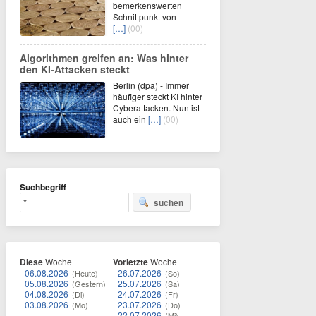
bemerkenswerten
Schnittpunkt von
[…]
(00)
Algorithmen greifen an: Was hinter
den KI-Attacken steckt
Berlin (dpa) - Immer
häufiger steckt KI hinter
Cyberattacken. Nun ist
auch ein
[…]
(00)
Suchbegriff
suchen
Diese
Woche
Vorletzte
Woche
06.08.2026
26.07.2026
(Heute)
(So)
05.08.2026
25.07.2026
(Gestern)
(Sa)
04.08.2026
24.07.2026
(Di)
(Fr)
03.08.2026
23.07.2026
(Mo)
(Do)
22.07.2026
(Mi)