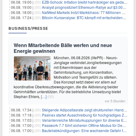
06.08. 19:00 |
(00)
EZB-Schock: Inflation bleibt hartnäckiger als gedacht – 2027 wird zum kritischen Test
06.08. 19:00 |
(00)
Analyst prognostiziert Ethereum-Rallye auf $3.000 nach entscheidendem On-Chain-Ausbruch
06.08. 18:00 |
(00)
NatWest Markets trotzt Marktchaos: 77 Millionen Pfund Gewinn im ersten Halbjahr
06.08. 17:24 |
(00)
Bitcoin-Kursanalyse: BTC kämpft mit entscheidender $65K-Hürde, während sich ein Liquidationscluster aufbaut
BUSINESS/PRESSE
Wenn Mitarbeitende Bälle werfen und neue
Energie gewinnen
München, 06.08.2026 (lifePR) - Neuro-
Jonglage verbindet Jonglierbewegungen
mit Erkenntnissen aus der
Gehirnforschung, um Konzentration,
Motivation und Teamgefühl zu stärken.
Das Konzept setzt dabei vor allem auf
koordinative Überkreuzbewegungen, die die Aktivierung beider
Gehirnhälften unterstützen. Für die betriebliche Umsetzung bietet
Stephan Ehlers,
[…]
(00)
vor 5 Stunden
06.08. 17:34 |
(00)
Steigende Adipositasrate zeigt strukturellen Handlungsbedarf bei der Ernährung schulpflichtiger Kinder
06.08. 17:18 |
(00)
Pasinex startet Ausschreibung für hochgradiges Zinksulfidkonzentrat mit Germanium- und Silbergehalten und stellt ein Betriebsupdate bereit
06.08. 17:03 |
(00)
Variantenreiche Miniaturkupplungen für diverse Einsatzbereiche
06.08. 17:00 |
(00)
Passwork 7.7 führt sicheren Offline-Modus für Desktop- und Mobile-Apps ein
06.08. 17:00 |
(00)
Bauteilabkündigungen: Eine wachsende Gefahr für industrielle Elektroniksysteme