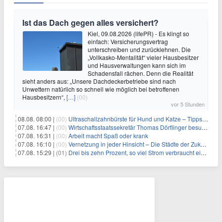
Ist das Dach gegen alles versichert?
Kiel, 09.08.2026 (lifePR) - Es klingt so
einfach: Versicherungsvertrag
unterschreiben und zurücklehnen. Die
„Vollkasko-Mentalität“ vieler Hausbesitzer
und Hausverwaltungen kann sich im
Schadensfall rächen. Denn die Realität
sieht anders aus: „Unsere Dachdeckerbetriebe sind nach
Unwettern natürlich so schnell wie möglich bei betroffenen
Hausbesitzern“,
[…]
(00)
vor 5 Stunden
08.08. 08:00 |
(00)
Ultraschallzahnbürste für Hund und Katze – Tipps zur erfolgreichen Eingewöhnung
07.08. 16:47 |
(00)
Wirtschaftsstaatssekretär Thomas Dörflinger besucht Handwerksbetrieb im Kammerbezirk Freiburg
07.08. 16:31 |
(00)
Arbeit macht Spaß oder krank
07.08. 16:10 |
(00)
Vernetzung in jeder Hinsicht – Die Städte der Zukunft sind grün-blau
07.08. 15:29 |
(01)
Drei bis zehn Prozent, so viel Strom verbraucht ein Aufzug im Gebäude