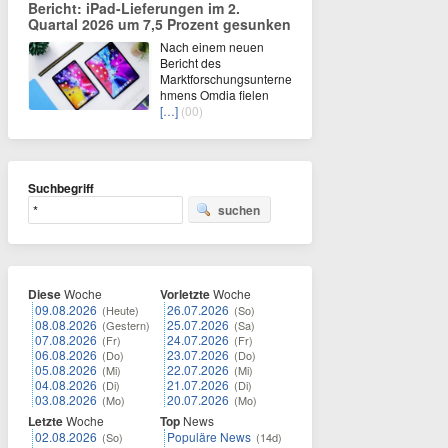
Bericht: iPad-Lieferungen im 2.
Quartal 2026 um 7,5 Prozent gesunken
Nach einem neuen
Bericht des
Marktforschungsunterne
hmens Omdia fielen
[…]
(00)
Suchbegriff
suchen
Diese
Woche
Vorletzte
Woche
09.08.2026
26.07.2026
(Heute)
(So)
08.08.2026
25.07.2026
(Gestern)
(Sa)
07.08.2026
24.07.2026
(Fr)
(Fr)
06.08.2026
23.07.2026
(Do)
(Do)
05.08.2026
22.07.2026
(Mi)
(Mi)
04.08.2026
21.07.2026
(Di)
(Di)
03.08.2026
20.07.2026
(Mo)
(Mo)
Letzte
Woche
Top
News
02.08.2026
Populäre News
(So)
(14d)