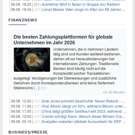
08.08. 18:25 |
(01)
Autofahrer fährt in Italien in Gruppe von Radlern
08.08. 18:24 |
(00)
Lionel Messis Vater Jorge im Alter von 68 Jahren gestorben
FINANZNEWS
Die besten Zahlungsplattformen für globale
Unternehmen im Jahr 2026
Unternehmen, die in mehreren Ländern
tätig sind und Kunden weltweit bedienen,
stehen oft vor Herausforderungen bei
internationalen Zahlungen. Traditionelle
Banken sind häufig nicht auf die
Komplexität solcher Transaktionen
ausgelegt. Verzögerungen bei Überweisungen und zusätzliche
Gebühren durch Korrespondenzbanken sind keine Seltenheit.
Stablecoins
[…]
(00)
vor 33 Minuten
09.08. 12:00 |
(00)
Dow Jones schreibt Geschichte: Neuer Rekord – und Amazon knackt die nächste Billionen-Marke
09.08. 11:56 |
(00)
Viral Altcoin steigt um 50%, während Bitcoin unter $65.000 fällt
09.08. 11:00 |
(00)
China tätigt größten Goldkauf seit 2023, während Goldpreis um 8% steigt
09.08. 10:00 |
(00)
Cramer schlägt Alarm: Warum dieser Börsen-Crash die beste Einstiegschance seit Monaten ist
09.08. 09:19 |
(00)
Analysten erwarten stärkste Kursumkehr für XRP, während Polymarket skeptisch bleibt
BUSINESS/PRESSE