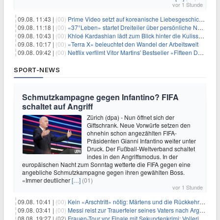
vor 1 Stunde
09.08. 11:43 |
(00)
Prime Video setzt auf koreanische Liebesgeschichte
09.08. 11:18 |
(00)
«37°Leben» startet Dreiteiler über persönliche Neuanfänge
09.08. 10:43 |
(00)
Khloé Kardashian lädt zum Blick hinter die Kulissen ihres Freundeskreises
09.08. 10:17 |
(00)
«Terra X» beleuchtet den Wandel der Arbeitswelt
09.08. 09:42 |
(00)
Netflix verfilmt Vitor Martins' Bestseller «Fifteen Days»
SPORT-NEWS
Schmutzkampagne gegen Infantino? FIFA
schaltet auf Angriff
Zürich (dpa) - Nun öffnet sich der
Giftschrank. Neue Vorwürfe setzen den
ohnehin schon angezählten FIFA-
Präsidenten Gianni Infantino weiter unter
Druck. Der Fußball-Weltverband schaltet
indes in den Angriffsmodus. In der
europäischen Nacht zum Sonntag wetterte die FIFA gegen eine
angebliche Schmutzkampagne gegen ihren gewählten Boss.
«Immer deutlicher
[…]
(01)
vor 1 Stunde
09.08. 10:41 |
(00)
Kein «Arschtritt» nötig: Märtens und die Rückkehr nach Paris
09.08. 03:41 |
(00)
Messi reist zur Trauerfeier seines Vaters nach Argentinien
08.08. 19:27 |
(02)
Frauen-Tour vor Finale mit Sekundenkrimi: Vollering in Gelb