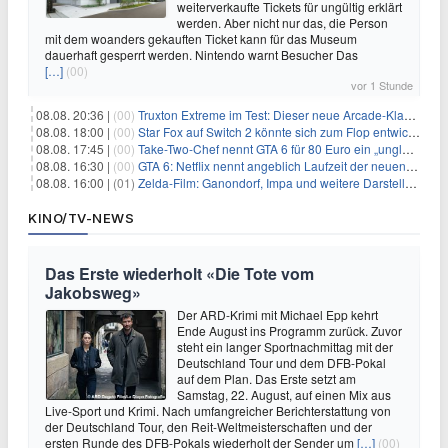
weiterverkaufte Tickets für ungültig erklärt
werden. Aber nicht nur das, die Person
mit dem woanders gekauften Ticket kann für das Museum
dauerhaft gesperrt werden. Nintendo warnt Besucher Das
[…]
(00)
vor 1 Stunde
08.08. 20:36 |
(00)
Truxton Extreme im Test: Dieser neue Arcade-Klassiker verzeiht dir gar nichts
08.08. 18:00 |
(00)
Star Fox auf Switch 2 könnte sich zum Flop entwickeln
08.08. 17:45 |
(00)
Take-Two-Chef nennt GTA 6 für 80 Euro ein „unglaubliches Schnäppchen“
08.08. 16:30 |
(00)
GTA 6: Netflix nennt angeblich Laufzeit der neuen Gameplay-Präsentation
08.08. 16:00 |
(01)
Zelda-Film: Ganondorf, Impa und weitere Darsteller sollen feststehen
KINO/TV-NEWS
Das Erste wiederholt «Die Tote vom
Jakobsweg»
Der ARD-Krimi mit Michael Epp kehrt
Ende August ins Programm zurück. Zuvor
steht ein langer Sportnachmittag mit der
Deutschland Tour und dem DFB-Pokal
auf dem Plan. Das Erste setzt am
Samstag, 22. August, auf einen Mix aus
Live-Sport und Krimi. Nach umfangreicher Berichterstattung von
der Deutschland Tour, den Reit-Weltmeisterschaften und der
ersten Runde des DFB-Pokals wiederholt der Sender um
[…]
(00)