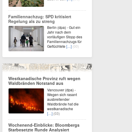
Familiennachzug: SPD kritisiert
Regelung als zu streng
Berlin (dpa) - Gut ein
Jahr nach dem
vorläufigen Stopp des
Familiennachzugs für
Geflüchtete
[…]
(00)
Westkanadische Provinz ruft wegen
Waldbränden Notstand aus
Vancouver (dpa) -
Wegen sich rasant
ausbreitender
Waldbrände hat die
westkanadische
[…]
(03)
Wochenend-Einblicke: Bloombergs
Starbesetzte Runde Analysiert