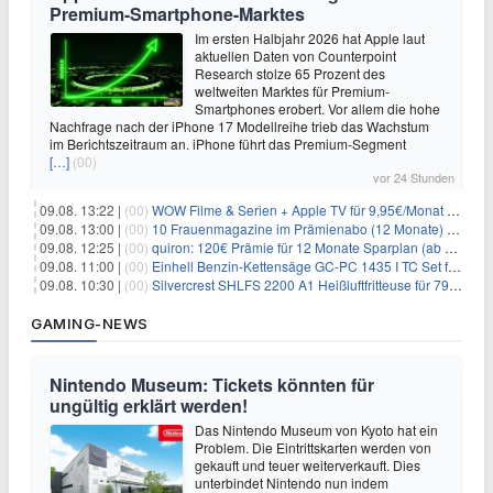
Premium-Smartphone-Marktes
Im ersten Halbjahr 2026 hat Apple laut
aktuellen Daten von Counterpoint
Research stolze 65 Prozent des
weltweiten Marktes für Premium-
Smartphones erobert. Vor allem die hohe
Nachfrage nach der iPhone 17 Modellreihe trieb das Wachstum
im Berichtszeitraum an. iPhone führt das Premium-Segment
[…]
(00)
vor 24 Stunden
09.08. 13:22 |
(00)
WOW Filme & Serien + Apple TV für 9,95€/Monat // Alles von WOW (Filme, Serien, Live-Sport) für 34,97€/Monat
09.08. 13:00 |
(00)
10 Frauenmagazine im Prämienabo (12 Monate) mit Prämien bis zu 225€
09.08. 12:25 |
(00)
quiron: 120€ Prämie für 12 Monate Sparplan (ab 100€/Monat)
09.08. 11:00 |
(00)
Einhell Benzin-Kettensäge GC-PC 1435 I TC Set für 99,99€
09.08. 10:30 |
(00)
Silvercrest SHLFS 2200 A1 Heißluftfritteuse für 79,99€ – Grill & Räucherfunktion
GAMING-NEWS
Nintendo Museum: Tickets könnten für
ungültig erklärt werden!
Das Nintendo Museum von Kyoto hat ein
Problem. Die Eintrittskarten werden von
gekauft und teuer weiterverkauft. Dies
unterbindet Nintendo nun indem