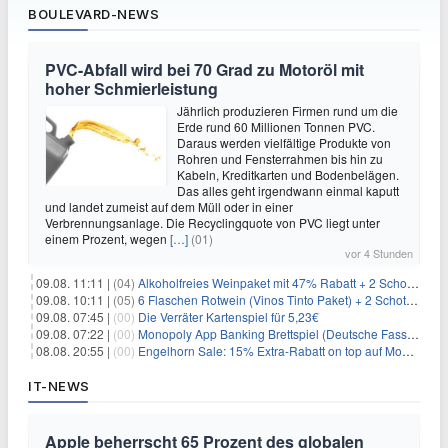
BOULEVARD-NEWS
PVC-Abfall wird bei 70 Grad zu Motoröl mit
hoher Schmierleistung
Jährlich produzieren Firmen rund um die
Erde rund 60 Millionen Tonnen PVC.
Daraus werden vielfältige Produkte von
Rohren und Fensterrahmen bis hin zu
Kabeln, Kreditkarten und Bodenbelägen.
Das alles geht irgendwann einmal kaputt
und landet zumeist auf dem Müll oder in einer
Verbrennungsanlage. Die Recyclingquote von PVC liegt unter
einem Prozent, wegen
[…]
(01)
vor 4 Stunden
09.08. 11:11 |
(04)
Alkoholfreies Weinpaket mit 47% Rabatt + 2 Schott Zwiesel Gläser GRATIS für 29,99€
09.08. 10:11 |
(05)
6 Flaschen Rotwein (Vinos Tinto Paket) + 2 Schott Zwiesel Gläser für 25,99€ inkl. Versand
09.08. 07:45 |
(00)
Die Verräter Kartenspiel für 5,23€
09.08. 07:22 |
(00)
Monopoly App Banking Brettspiel (Deutsche Fassung) für 9,84€
08.08. 20:55 |
(00)
Engelhorn Sale: 15% Extra-Rabatt on top auf Mode- und Sport-Artikel
IT-NEWS
Apple beherrscht 65 Prozent des globalen