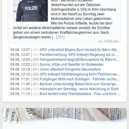
Verkehrsunfall auf der Östlichen
Zubringerstraße (L124) in Köln-Gremberg
sind in der Nacht zu Sonntag zwei
Motorradfahrer ums Leben gekommen.
Wie die Polizei mitteilte, wurde bei dem
Unfall ein weiterer Motorradfahrer schwer verletzt; die Ermittler
gehen von einem verbotenen Kraftfahrzeugrennen aus. Nach
Zeugenaussagen waren
[…]
(01)
vor 19 Minuten
09.08. 13:07 |
(00)
SPD unterstützt Bilgers Boni-Vorstoß für Bahn-Manager
09.08. 12:37 |
(00)
Familiennachzug: SPD kritisiert Regelung als zu streng
09.08. 12:30 |
(03)
Fahrgastverband begrüßt Bonuspläne für Bahnmanager
09.08. 12:22 |
(01)
Sonne, Hitze und Gewitter im Südwesten
09.08. 12:18 |
(01)
Union attackiert Klingbeils Steuerpläne
09.08. 12:12 |
(02)
SPD kritisiert Härtefallregelung beim Familiennachzug als zu streng
09.08. 11:51 |
(06)
Fußgänger stirbt nach Schlägen - Fahnder suchen Autofahrer
09.08. 11:45 |
(01)
Berliner Linke kündigt Bekenntnis zum Kampf gegen Antisemitismus an
09.08. 11:24 |
(00)
Hitzealarm am Sonntag - keine Abkühlung in Sicht
09.08. 11:12 |
(00)
Boot kentert nahe Freiheitsstatue - Frau und Kind sterben