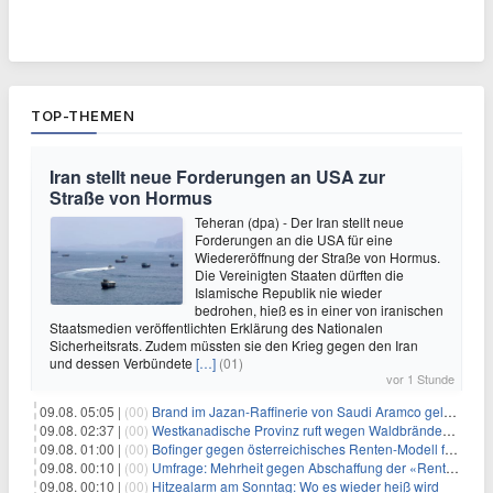
TOP-THEMEN
Iran stellt neue Forderungen an USA zur
Straße von Hormus
Teheran (dpa) - Der Iran stellt neue
Forderungen an die USA für eine
Wiedereröffnung der Straße von Hormus.
Die Vereinigten Staaten dürften die
Islamische Republik nie wieder
bedrohen, hieß es in einer von iranischen
Staatsmedien veröffentlichten Erklärung des Nationalen
Sicherheitsrats. Zudem müssten sie den Krieg gegen den Iran
und dessen Verbündete
[…]
(01)
vor 1 Stunde
09.08. 05:05 |
(00)
Brand im Jazan-Raffinerie von Saudi Aramco gelöscht: Auswirkungen auf die Energiemärkte
09.08. 02:37 |
(00)
Westkanadische Provinz ruft wegen Waldbränden Notstand aus
09.08. 01:00 |
(00)
Bofinger gegen österreichisches Renten-Modell für Schwerarbeiter
09.08. 00:10 |
(00)
Umfrage: Mehrheit gegen Abschaffung der «Rente mit 63»
09.08. 00:10 |
(00)
Hitzealarm am Sonntag: Wo es wieder heiß wird