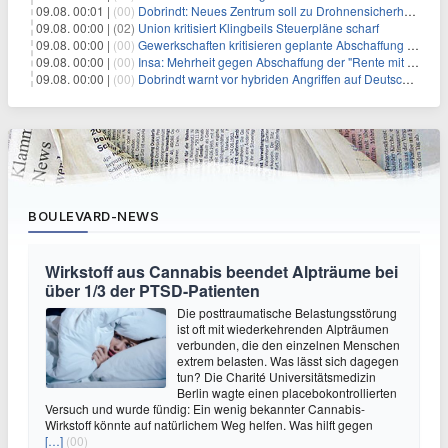
09.08. 00:01 |
(00)
Dobrindt: Neues Zentrum soll zu Drohnensicherheit forschen
09.08. 00:00 |
(02)
Union kritisiert Klingbeils Steuerpläne scharf
09.08. 00:00 |
(00)
Gewerkschaften kritisieren geplante Abschaffung der "Rente mit 63"
09.08. 00:00 |
(00)
Insa: Mehrheit gegen Abschaffung der "Rente mit 63"
09.08. 00:00 |
(00)
Dobrindt warnt vor hybriden Angriffen auf Deutschland
BOULEVARD-NEWS
Wirkstoff aus Cannabis beendet Alpträume bei
über 1/3 der PTSD-Patienten
Die posttraumatische Belastungsstörung
ist oft mit wiederkehrenden Alpträumen
verbunden, die den einzelnen Menschen
extrem belasten. Was lässt sich dagegen
tun? Die Charité Universitätsmedizin
Berlin wagte einen placebokontrollierten
Versuch und wurde fündig: Ein wenig bekannter Cannabis-
Wirkstoff könnte auf natürlichem Weg helfen. Was hilft gegen
[…]
(00)