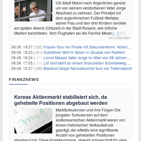
US-Stadt Miami nach Argentinien gereist,
um von seinem verstorbenen Vater Jorge
Abschied zu nehmen. Der Privatjet mit
dem argentinischen Fußball-Weltstar,
seiner Frau und den drei Kindern landete
am späten Abend (Ortszeit) in der Stadt Rosario, wie örtliche
Medien berichteten. Vom Flughafen sei die Familie Messi
[…]
(00)
vor 2 Stunden
08.08. 19:27 |
(02)
Frauen-Tour vor Finale mit Sekundenkrimi: Vollering in Gelb
08.08. 18:25 |
(01)
Autofahrer fährt in Italien in Gruppe von Radlern
08.08. 18:24 |
(00)
Lionel Messis Vater Jorge im Alter von 68 Jahren gestorben
08.08. 17:05 |
(00)
LIV Golf steht an einem finanziellen Scheideweg auf der Suche nach neuen Investitionen
08.08. 15:37 |
(06)
Blackout stoppt Apnoetaucher kurz vor Tiefenrekord
FINANZNEWS
Koreas Aktienmarkt stabilisiert sich, da
gehebelte Positionen abgebaut werden
Marktturbulenzen und ihre Folgen Die
jüngsten Turbulenzen auf dem
südkoreanischen Aktienmarkt waren von
einem historischen Verkaufsdruck
geprägt, der effektiv eine signifikante
Anzahl von gehebelten Positionen
abgebaut hat. Diese Korrekturphase, obwohl schmerzhaft für viele