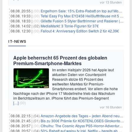
vor 13 Stunden
08.08. 20:55 |
(00)
Engelhorn Sale: 15% Extra-Rabatt on top auf Mode- und Sport-Artikel
08.08. 19:33 |
(00)
Tefal Easy Fry Max EY2458 Heißluftfritteuse mit 5 Litern für 64,99€
08.08. 18:33 |
(00)
Gillette Fusion 5 Styler Barttrimmer und Rasierer (All in One) für 16€
08.08. 14:02 |
(02)
MediaMarkt: 3 Tonie-Figuren für 37€
08.08. 12:30 |
(00)
Fallout 4: Anniversary Edition Switch 2 für 42,39€
IT-NEWS
Apple beherrscht 65 Prozent des globalen
Premium-Smartphone-Marktes
Im ersten Halbjahr 2026 hat Apple laut
aktuellen Daten von Counterpoint
Research stolze 65 Prozent des
weltweiten Marktes für Premium-
Smartphones erobert. Vor allem die hohe
Nachfrage nach der iPhone 17 Modellreihe trieb das Wachstum
im Berichtszeitraum an. iPhone führt das Premium-Segment
[…]
(00)
vor 16 Stunden
08.08. 22:15 |
(04)
Amazon-Angebote des Tages – jeden Abend neue Deals zum Stöbern
08.08. 21:45 |
(01)
Bis zu 300€ Prämie für KOSTENLOSES Girokonto bei der Santander – 50€ schon nach 1 Woche!
08.08. 20:57 |
(00)
Cthulhu: The Cosmic Abyss PS5-Horror-Adventure für 27,99€
08.08. 20:57 |
(04)
50% Rabatt auf waipu.tv inkl. Netflix – bereits ab 9€/Monat (statt 17,99€)