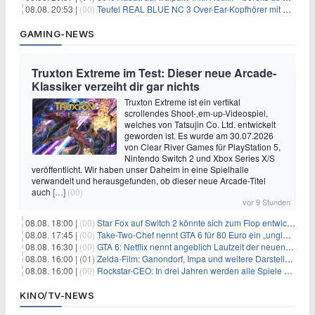
08.08. 20:53 |
(00)
Teufel REAL BLUE NC 3 Over-Ear-Kopfhörer mit ANC für 149,99€
GAMING-NEWS
Truxton Extreme im Test: Dieser neue Arcade-
Klassiker verzeiht dir gar nichts
Truxton Extreme ist ein vertikal
scrollendes Shoot-‚em-up-Videospiel,
welches von Tatsujin Co. Ltd. entwickelt
geworden ist. Es wurde am 30.07.2026
von Clear River Games für PlayStation 5,
Nintendo Switch 2 und Xbox Series X/S
veröffentlicht. Wir haben unser Daheim in eine Spielhalle
verwandelt und herausgefunden, ob dieser neue Arcade-Titel
auch
[…]
(00)
vor 9 Stunden
08.08. 18:00 |
(00)
Star Fox auf Switch 2 könnte sich zum Flop entwickeln
08.08. 17:45 |
(00)
Take-Two-Chef nennt GTA 6 für 80 Euro ein „unglaubliches Schnäppchen“
08.08. 16:30 |
(00)
GTA 6: Netflix nennt angeblich Laufzeit der neuen Gameplay-Präsentation
08.08. 16:00 |
(01)
Zelda-Film: Ganondorf, Impa und weitere Darsteller sollen feststehen
08.08. 16:00 |
(00)
Rockstar-CEO: In drei Jahren werden alle Spiele gestreamt
KINO/TV-NEWS