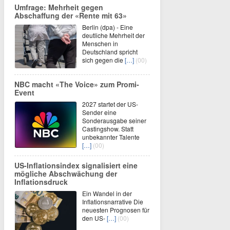
Umfrage: Mehrheit gegen
Abschaffung der «Rente mit 63»
Berlin (dpa) - Eine
deutliche Mehrheit der
Menschen in
Deutschland spricht
sich gegen die
[…]
(00)
NBC macht «The Voice» zum Promi-
Event
2027 startet der US-
Sender eine
Sonderausgabe seiner
Castingshow. Statt
unbekannter Talente
[…]
(00)
US-Inflationsindex signalisiert eine
mögliche Abschwächung der
Inflationsdruck
Ein Wandel in der
Inflationsnarrative Die
neuesten Prognosen für
den US-
[…]
(00)