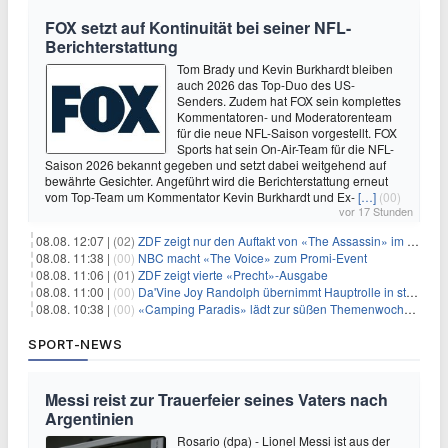
FOX setzt auf Kontinuität bei seiner NFL-
Berichterstattung
Tom Brady und Kevin Burkhardt bleiben
auch 2026 das Top-Duo des US-
Senders. Zudem hat FOX sein komplettes
Kommentatoren- und Moderatorenteam
für die neue NFL-Saison vorgestellt. FOX
Sports hat sein On-Air-Team für die NFL-
Saison 2026 bekannt gegeben und setzt dabei weitgehend auf
bewährte Gesichter. Angeführt wird die Berichterstattung erneut
vom Top-Team um Kommentator Kevin Burkhardt und Ex-
[…]
(00)
vor 17 Stunden
08.08. 12:07 |
(02)
ZDF zeigt nur den Auftakt von «The Assassin» im Fernsehen
08.08. 11:38 |
(00)
NBC macht «The Voice» zum Promi-Event
08.08. 11:06 |
(01)
ZDF zeigt vierte «Precht»-Ausgabe
08.08. 11:00 |
(00)
Da'Vine Joy Randolph übernimmt Hauptrolle in starbesetzter schwarzer Komödie
08.08. 10:38 |
(00)
«Camping Paradis» lädt zur süßen Themenwoche ein
SPORT-NEWS
Messi reist zur Trauerfeier seines Vaters nach
Argentinien
Rosario (dpa) - Lionel Messi ist aus der