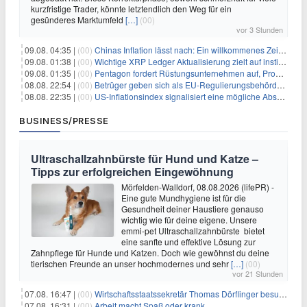
kurzfristige Trader, könnte letztendlich den Weg für ein
gesünderes Marktumfeld
[…]
(00)
vor 3 Stunden
09.08. 04:35 |
(00)
Chinas Inflation lässt nach: Ein willkommenes Zeichen für Investoren angesichts der Folgen des Öl-Schocks
09.08. 01:38 |
(00)
Wichtige XRP Ledger Aktualisierung zielt auf institutionelle Akzeptanz ab
09.08. 01:35 |
(00)
Pentagon fordert Rüstungsunternehmen auf, Produktion angesichts eskalierender globaler Spannungen zu steigern
08.08. 22:54 |
(00)
Betrüger geben sich als EU-Regulierungsbehörden aus, um Krypto-Nutzer nach MiCA-Deadline ins Visier zu nehmen
08.08. 22:35 |
(00)
US-Inflationsindex signalisiert eine mögliche Abschwächung der Inflationsdruck
BUSINESS/PRESSE
Ultraschallzahnbürste für Hund und Katze –
Tipps zur erfolgreichen Eingewöhnung
Mörfelden-Walldorf, 08.08.2026 (lifePR) -
Eine gute Mundhygiene ist für die
Gesundheit deiner Haustiere genauso
wichtig wie für deine eigene. Unsere
emmi-pet Ultraschallzahnbürste bietet
eine sanfte und effektive Lösung zur
Zahnpflege für Hunde und Katzen. Doch wie gewöhnst du deine
tierischen Freunde an unser hochmodernes und sehr
[…]
(00)
vor 21 Stunden
07.08. 16:47 |
(00)
Wirtschaftsstaatssekretär Thomas Dörflinger besucht Handwerksbetrieb im Kammerbezirk Freiburg
07.08. 16:31 |
(00)
Arbeit macht Spaß oder krank