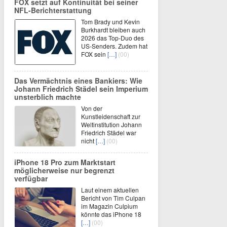
FOX setzt auf Kontinuität bei seiner
NFL-Berichterstattung
Tom Brady und Kevin
Burkhardt bleiben auch
2026 das Top-Duo des
US-Senders. Zudem hat
FOX sein
[…]
(00)
Das Vermächtnis eines Bankiers: Wie
Johann Friedrich Städel sein Imperium
unsterblich machte
Von der
Kunstleidenschaft zur
Weltinstitution Johann
Friedrich Städel war
nicht
[…]
(00)
iPhone 18 Pro zum Marktstart
möglicherweise nur begrenzt
verfügbar
Laut einem aktuellen
Bericht von Tim Culpan
im Magazin Culpium
könnte das iPhone 18
[…]
(00)