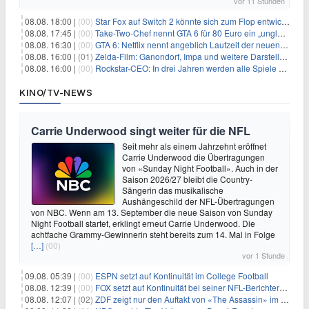
vor 11 Stunden
08.08. 18:00 |
(00)
Star Fox auf Switch 2 könnte sich zum Flop entwickeln
08.08. 17:45 |
(00)
Take-Two-Chef nennt GTA 6 für 80 Euro ein „unglaubliches Schnäppchen“
08.08. 16:30 |
(00)
GTA 6: Netflix nennt angeblich Laufzeit der neuen Gameplay-Präsentation
08.08. 16:00 |
(01)
Zelda-Film: Ganondorf, Impa und weitere Darsteller sollen feststehen
08.08. 16:00 |
(00)
Rockstar-CEO: In drei Jahren werden alle Spiele gestreamt
KINO/TV-NEWS
Carrie Underwood singt weiter für die NFL
Seit mehr als einem Jahrzehnt eröffnet
Carrie Underwood die Übertragungen
von «Sunday Night Football». Auch in der
Saison 2026/27 bleibt die Country-
Sängerin das musikalische
Aushängeschild der NFL-Übertragungen
von NBC. Wenn am 13. September die neue Saison von Sunday
Night Football startet, erklingt erneut Carrie Underwood. Die
achtfache Grammy-Gewinnerin steht bereits zum 14. Mal in Folge
[…]
(00)
vor 1 Stunde
09.08. 05:39 |
(00)
ESPN setzt auf Kontinuität im College Football
08.08. 12:39 |
(00)
FOX setzt auf Kontinuität bei seiner NFL-Berichterstattung
08.08. 12:07 |
(02)
ZDF zeigt nur den Auftakt von «The Assassin» im Fernsehen