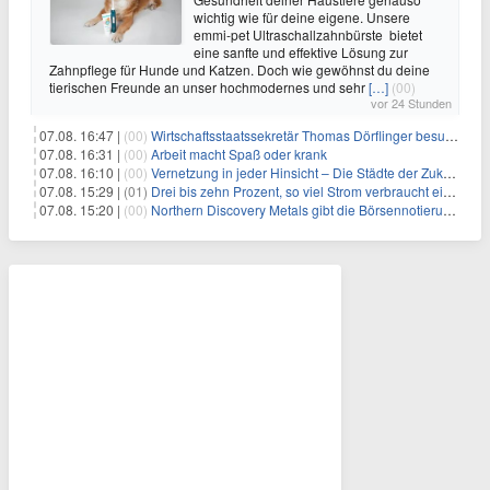
wichtig wie für deine eigene. Unsere
emmi-pet Ultraschallzahnbürste bietet
eine sanfte und effektive Lösung zur
Zahnpflege für Hunde und Katzen. Doch wie gewöhnst du deine
tierischen Freunde an unser hochmodernes und sehr
[…]
(00)
vor 24 Stunden
07.08. 16:47 |
(00)
Wirtschaftsstaatssekretär Thomas Dörflinger besucht Handwerksbetrieb im Kammerbezirk Freiburg
07.08. 16:31 |
(00)
Arbeit macht Spaß oder krank
07.08. 16:10 |
(00)
Vernetzung in jeder Hinsicht – Die Städte der Zukunft sind grün-blau
07.08. 15:29 |
(01)
Drei bis zehn Prozent, so viel Strom verbraucht ein Aufzug im Gebäude
07.08. 15:20 |
(00)
Northern Discovery Metals gibt die Börsennotierung an der Frankfurter Wertpapierbörse bekannt