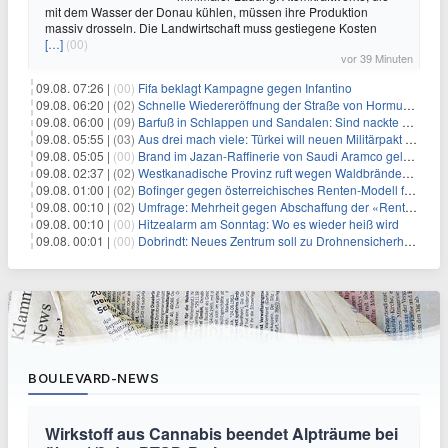
mit dem Wasser der Donau kühlen, müssen ihre Produktion
massiv drosseln. Die Landwirtschaft muss gestiegene Kosten
[…]
(00)
vor 39 Minuten
09.08. 07:26 |
(00)
Fifa beklagt Kampagne gegen Infantino
09.08. 06:20 |
(02)
Schnelle Wiedereröffnung der Straße von Hormus ungewiss
09.08. 06:00 |
(09)
Barfuß in Schlappen und Sandalen: Sind nackte Füße eklig?
09.08. 05:55 |
(03)
Aus drei mach viele: Türkei will neuen Militärpakt erweitern
09.08. 05:05 |
(00)
Brand im Jazan-Raffinerie von Saudi Aramco gelöscht: Auswirkungen auf die Energiemärkte
09.08. 02:37 |
(02)
Westkanadische Provinz ruft wegen Waldbränden Notstand aus
09.08. 01:00 |
(02)
Bofinger gegen österreichisches Renten-Modell für Schwerarbeiter
09.08. 00:10 |
(02)
Umfrage: Mehrheit gegen Abschaffung der «Rente mit 63»
09.08. 00:10 |
(00)
Hitzealarm am Sonntag: Wo es wieder heiß wird
09.08. 00:01 |
(00)
Dobrindt: Neues Zentrum soll zu Drohnensicherheit forschen
BOULEVARD-NEWS
Wirkstoff aus Cannabis beendet Alpträume bei