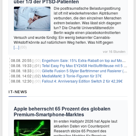
über 1/3 der PTSD-Patienten
Die posttraumatische Belastungsstörung
ist oft mit wiederkehrenden Alpträumen
verbunden, die den einzelnen Menschen
extrem belasten. Was lässt sich dagegen
tun? Die Charité Universitätsmedizin
Berlin wagte einen placebokontrollierten
Versuch und wurde fündig: Ein wenig bekannter Cannabis-
Wirkstoff könnte auf natürlichem Weg helfen. Was hilft gegen
[…]
(00)
vor 16 Stunden
08.08. 20:55 |
(00)
Engelhorn Sale: 15% Extra-Rabatt on top auf Mode- und Sport-Artikel
08.08. 19:33 |
(01)
Tefal Easy Fry Max EY2458 Heißluftfritteuse mit 5 Litern für 64,99€
08.08. 18:33 |
(00)
Gillette Fusion 5 Styler Barttrimmer und Rasierer (All in One) für 16€
08.08. 14:02 |
(02)
MediaMarkt: 3 Tonie-Figuren für 37€
08.08. 12:30 |
(00)
Fallout 4: Anniversary Edition Switch 2 für 42,39€
IT-NEWS
Apple beherrscht 65 Prozent des globalen
Premium-Smartphone-Marktes
Im ersten Halbjahr 2026 hat Apple laut
aktuellen Daten von Counterpoint
Research stolze 65 Prozent des
weltweiten Marktes für Premium-