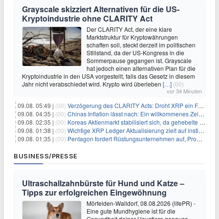
Grayscale skizziert Alternativen für die US-
Kryptoindustrie ohne CLARITY Act
Der CLARITY Act, der eine klare
Marktstruktur für Kryptowährungen
schaffen soll, steckt derzeit im politischen
Stillstand, da der US-Kongress in die
Sommerpause gegangen ist. Grayscale
hat jedoch einen alternativen Plan für die
Kryptoindustrie in den USA vorgestellt, falls das Gesetz in diesem
Jahr nicht verabschiedet wird. Krypto wird überleben
[…]
(00)
vor 34 Minuten
09.08. 05:49 |
(00)
Verzögerung des CLARITY Acts: Droht XRP ein Fall unter die $1-Marke?
09.08. 04:35 |
(00)
Chinas Inflation lässt nach: Ein willkommenes Zeichen für Investoren angesichts der Folgen des Öl-Schocks
09.08. 02:35 |
(00)
Koreas Aktienmarkt stabilisiert sich, da gehebelte Positionen abgebaut werden
09.08. 01:38 |
(00)
Wichtige XRP Ledger Aktualisierung zielt auf institutionelle Akzeptanz ab
09.08. 01:35 |
(00)
Pentagon fordert Rüstungsunternehmen auf, Produktion angesichts eskalierender globaler Spannungen zu steigern
BUSINESS/PRESSE
Ultraschallzahnbürste für Hund und Katze –
Tipps zur erfolgreichen Eingewöhnung
Mörfelden-Walldorf, 08.08.2026 (lifePR) -
Eine gute Mundhygiene ist für die
Gesundheit deiner Haustiere genauso