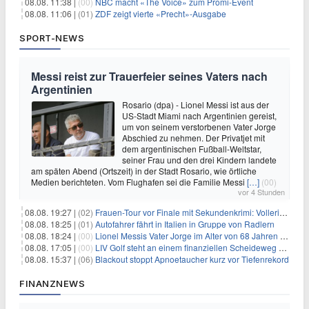
08.08. 11:38 |
(00)
NBC macht «The Voice» zum Promi-Event
08.08. 11:06 |
(01)
ZDF zeigt vierte «Precht»-Ausgabe
SPORT-NEWS
Messi reist zur Trauerfeier seines Vaters nach
Argentinien
Rosario (dpa) - Lionel Messi ist aus der
US-Stadt Miami nach Argentinien gereist,
um von seinem verstorbenen Vater Jorge
Abschied zu nehmen. Der Privatjet mit
dem argentinischen Fußball-Weltstar,
seiner Frau und den drei Kindern landete
am späten Abend (Ortszeit) in der Stadt Rosario, wie örtliche
Medien berichteten. Vom Flughafen sei die Familie Messi
[…]
(00)
vor 4 Stunden
08.08. 19:27 |
(02)
Frauen-Tour vor Finale mit Sekundenkrimi: Vollering in Gelb
08.08. 18:25 |
(01)
Autofahrer fährt in Italien in Gruppe von Radlern
08.08. 18:24 |
(00)
Lionel Messis Vater Jorge im Alter von 68 Jahren gestorben
08.08. 17:05 |
(00)
LIV Golf steht an einem finanziellen Scheideweg auf der Suche nach neuen Investitionen
08.08. 15:37 |
(06)
Blackout stoppt Apnoetaucher kurz vor Tiefenrekord
FINANZNEWS