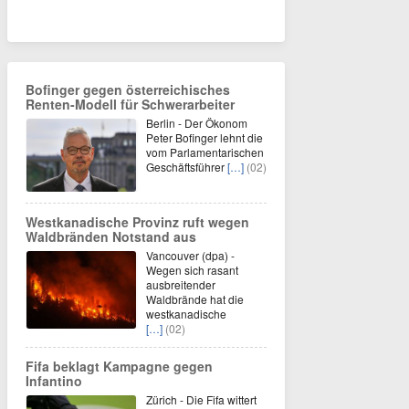
Bofinger gegen österreichisches
Renten-Modell für Schwerarbeiter
Berlin - Der Ökonom
Peter Bofinger lehnt die
vom Parlamentarischen
Geschäftsführer
[…]
(02)
Westkanadische Provinz ruft wegen
Waldbränden Notstand aus
Vancouver (dpa) -
Wegen sich rasant
ausbreitender
Waldbrände hat die
westkanadische
[…]
(02)
Fifa beklagt Kampagne gegen
Infantino
Zürich - Die Fifa wittert