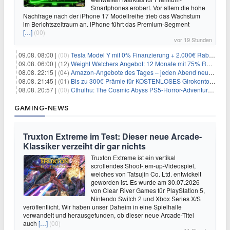
Smartphones erobert. Vor allem die hohe
Nachfrage nach der iPhone 17 Modellreihe trieb das Wachstum
im Berichtszeitraum an. iPhone führt das Premium-Segment
[…]
(00)
vor 19 Stunden
09.08. 08:00 |
(00)
Tesla Model Y mit 0% Finanzierung + 2.000€ Rabatt für 38.970€
09.08. 06:00 |
(12)
Weight Watchers Angebot: 12 Monate mit 75% Rabatt ab 6,25€/Monat
08.08. 22:15 |
(04)
Amazon-Angebote des Tages – jeden Abend neue Deals zum Stöbern
08.08. 21:45 |
(01)
Bis zu 300€ Prämie für KOSTENLOSES Girokonto bei der Santander – 50€ schon nach 1 Woche!
08.08. 20:57 |
(00)
Cthulhu: The Cosmic Abyss PS5-Horror-Adventure für 27,99€
GAMING-NEWS
Truxton Extreme im Test: Dieser neue Arcade-
Klassiker verzeiht dir gar nichts
Truxton Extreme ist ein vertikal
scrollendes Shoot-‚em-up-Videospiel,
welches von Tatsujin Co. Ltd. entwickelt
geworden ist. Es wurde am 30.07.2026
von Clear River Games für PlayStation 5,
Nintendo Switch 2 und Xbox Series X/S
veröffentlicht. Wir haben unser Daheim in eine Spielhalle
verwandelt und herausgefunden, ob dieser neue Arcade-Titel
auch
[…]
(00)