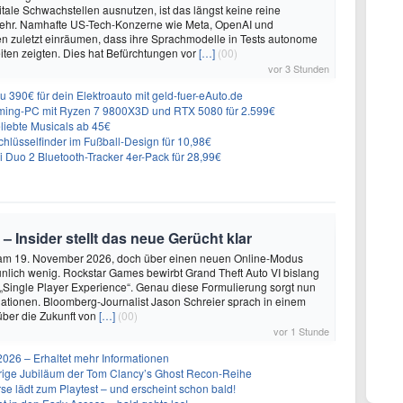
itale Schwachstellen ausnutzen, ist das längst keine reine
ehr. Namhafte US-Tech-Konzerne wie Meta, OpenAI und
n zuletzt einräumen, dass ihre Sprachmodelle in Tests autonome
ten zeigten. Dies hat Befürchtungen vor
[…]
(00)
vor 3 Stunden
 390€ für dein Elektroauto mit geld-fuer-eAuto.de
ing-PC mit Ryzen 7 9800X3D und RTX 5080 für 2.599€
liebte Musicals ab 45€
lüsselfinder im Fußball-Design für 10,98€
Duo 2 Bluetooth-Tracker 4er-Pack für 28,99€
 – Insider stellt das neue Gerücht klar
 am 19. November 2026, doch über einen neuen Online-Modus
unlich wenig. Rockstar Games bewirbt Grand Theft Auto VI bislang
 „Single Player Experience“. Genau diese Formulierung sorgt nun
lationen. Bloomberg-Journalist Jason Schreier sprach in einem
über die Zukunft von
[…]
(00)
vor 1 Stunde
26 – Erhaltet mehr Informationen
ährige Jubiläum der Tom Clancy’s Ghost Recon-Reihe
se lädt zum Playtest – und erscheint schon bald!