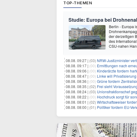
TOP-THEMEN
Studie: Europa bei Drohnena
Berlin - Europa 
Drohnenkampagne
der derzeitigen 
des International
CSU-nahen Hanns
08.08. 09:27 |
(03)
NRW-Justizminister ver
08.08. 09:17 |
(00)
Ermittlungen nach erne
08.08. 09:06 |
(00)
Kinderärzte fordern ha
08.08. 08:47 |
(00)
Linke will Privatisieru
08.08. 08:36 |
(00)
Grüne fordern Zentrali
08.08. 08:35 |
(02)
Frei sieht Voraussetzun
08.08. 08:24 |
(03)
Unionsfraktionschef ge
08.08. 08:22 |
(00)
Hochdruck sorgt für son
08.08. 08:01 |
(02)
Wirtschaftsweiser ford
08.08. 08:00 |
(01)
Politiker fordern EU-Ve