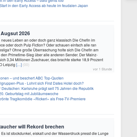
t in den Early Access – bald gehts los!
Start in den Early Access ab heute im feudalen Japan
. Augsut 2026
n neues Leben an oder doch ganz klassisch Die Chefin im
ce oder doch Pulp Fiction? Oder schauen einfach alle ran
esliga? Ohne große Überraschung holte sich Die Chefin am
g den Primetime-Sieg über alle anderen Sender. Der Mainz-
sich 3,34 Millionen Zuschauer, das brachte starke 18,9 Prozent
KO Leipzig
[…]
(00)
vor 1 Stunde
llionen – und beschert ABC Top-Quoten
gruppen-Plus - Lohnt sich First Dates Hotel doch?
r Deutschen: Karlsruhe prägt seit 75 Jahren die Republik
20. Geburtstag mit Jubiläumswoche
krönte Tragikomödie «Rickerl» als Free-TV-Premiere
oetaucher will Rekord brechen
- Es ist stockdunkel, eiskalt und der Wasserdruck presst die Lunge