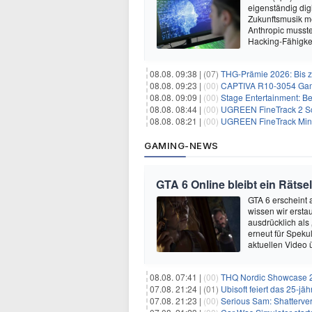
eigenständig dig
Zukunftsmusik m
Anthropic musste
Hacking-Fähigkei
08.08. 09:38 |
(07)
THG-Prämie 2026: Bis zu
08.08. 09:23 |
(00)
CAPTIVA R10-3054 Gam
08.08. 09:09 |
(00)
Stage Entertainment: Be
08.08. 08:44 |
(00)
UGREEN FineTrack 2 Sch
08.08. 08:21 |
(00)
UGREEN FineTrack Mini 
GAMING-NEWS
GTA 6 Online bleibt ein Rätsel
GTA 6 erscheint
wissen wir ersta
ausdrücklich als
erneut für Speku
aktuellen Video 
08.08. 07:41 |
(00)
THQ Nordic Showcase 20
07.08. 21:24 |
(01)
Ubisoft feiert das 25-j
07.08. 21:23 |
(00)
Serious Sam: Shatterver