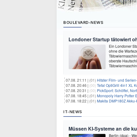
BOULEVARD-NEWS
Londoner Startup tätowiert o
Ein Londoner Sta
ohne die Warteze
Tätowiermaschine 
oberste Hautschi
Tätowiermaschine
07.08. 21:11 |
(01)
Hitster Film- und Serie
07.08. 20:46 |
(00)
Tefal OptiGrill 4in1 XL
07.08. 20:31 |
(00)
PickSport: Schöffel, No
07.08. 18:45 |
(01)
Monopoly Harry Potter Ed
07.08. 18:22 |
(01)
Makita DMP180Z Akku-K
IT-NEWS
Müssen KI-Systeme an die k
Berlin (dpa) - W