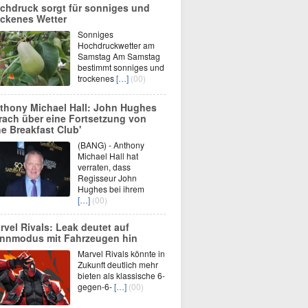
chdruck sorgt für sonniges und
ockenes Wetter
Sonniges
Hochdruckwetter am
Samstag Am Samstag
bestimmt sonniges und
trockenes
[…]
(00)
thony Michael Hall: John Hughes
rach über eine Fortsetzung von
he Breakfast Club'
(BANG) - Anthony
Michael Hall hat
verraten, dass
Regisseur John
Hughes bei ihrem
[…]
(00)
rvel Rivals: Leak deutet auf
nnmodus mit Fahrzeugen hin
Marvel Rivals könnte in
Zukunft deutlich mehr
bieten als klassische 6-
gegen-6-
[…]
(00)