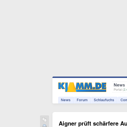
News
Portal (
2.
News
Forum
Schlaufuchs
Com
Aigner prüft schärfere A