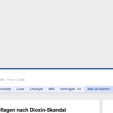
430
) · Forum (
1.030
)
munity
Lose
Lifestyle
WIN
Umfragen
Was ist klamm?
$$
uflagen nach Dioxin-Skandal