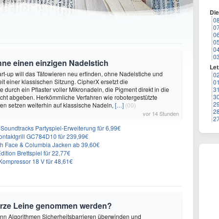
Di
0
0
0
0
0
0
hne einen einzigen Nadelstich
Let
rt-up will das Tätowieren neu erfinden, ohne Nadelstiche und
0
it einer klassischen Sitzung. CipherX ersetzt die
0
durch ein Pflaster voller Mikronadeln, die Pigment direkt in die
3
3
cht abgeben. Herkömmliche Verfahren wie robotergestützte
2
n setzen weiterhin auf klassische Nadeln,
[…]
(00)
2
vor 14 Stunden
2
n-Soundtracks Partyspiel-Erweiterung für 6,99€
 Kontaktgrill GC784D10 für 239,99€
rth Face & Columbia Jacken ab 39,60€
ition Brettspiel für 22,77€
ompressor 18 V für 48,61€
urze Leine genommen werden?
enn Algorithmen Sicherheitsbarrieren überwinden und