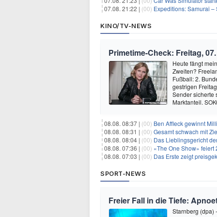
07.08. 21:23 |
(00)
Car Was Simulator starte
07.08. 21:22 |
(00)
Expeditions: Samurai – 
KINO/TV-NEWS
Primetime-Check: Freitag, 07
Heute fängt mei
Zweiten? Freelan
Fußball: 2. Bund
gestrigen Freita
Sender sicherte 
Marktanteil. SO
08.08. 08:37 |
(00)
Ben Affleck gewinnt Mi
08.08. 08:31 |
(00)
Gesamt schwach mit Ziel
08.08. 08:04 |
(00)
Das Lieblingsgericht de
08.08. 07:36 |
(00)
«The One Show» feiert 
08.08. 07:03 |
(00)
Das Erste zeigt preisge
SPORT-NEWS
Freier Fall in die Tiefe: Apn
Starnberg (dpa) 