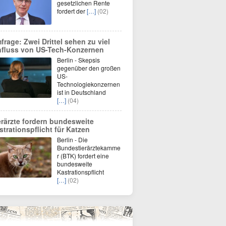
gesetzlichen Rente
fordert der
[…]
(02)
frage: Zwei Drittel sehen zu viel
nfluss von US-Tech-Konzernen
Berlin - Skepsis
gegenüber den großen
US-
Technologiekonzernen
ist in Deutschland
[…]
(04)
erärzte fordern bundesweite
strationspflicht für Katzen
Berlin - Die
Bundestierärztekamme
r (BTK) fordert eine
bundesweite
Kastrationspflicht
[…]
(02)