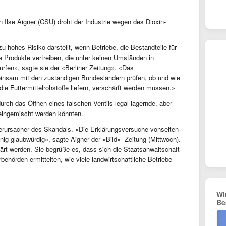
n Ilse Aigner (CSU) droht der Industrie wegen des Dioxin-
 zu hohes Risiko darstellt, wenn Betriebe, die Bestandteile für
che Produkte vertreiben, die unter keinen Umständen in
ürfen», sagte sie der «Berliner Zeitung». «Das
insam mit den zuständigen Bundesländern prüfen, ob und wie
ie Futtermittelrohstoffe liefern, verschärft werden müssen.»
durch das Öffnen eines falschen Ventils legal lagernde, aber
l eingemischt werden könnten.
e Verursacher des Skandals. «Die Erklärungsversuche vonseiten
ig glaubwürdig», sagte Aigner der «Bild»- Zeitung (Mittwoch).
ärt werden. Sie begrüße es, dass sich die Staatsanwaltschaft
behörden ermittelten, wie viele landwirtschaftliche Betriebe
Wi
Be