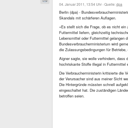
04. Januar 2011, 13:54 Uhr
·
Quelle:
dpa
Berlin (dpa) - Bundesverbraucherministeri
Skandals mit schärferen Auflagen.
«Es stellt sich die Frage, ob es nicht ein
Futtermittel liefern, gleichzeitig technis
Lebensmittel oder Futtermittel gelangen d
Bundesverbraucherministerium wird geme
die Zulassungsbedingungen für Betriebe, d
Aigner sagte, sie wolle verhindern, dass 
hochriskante Stoffe illegal in Futtermitte
Die Verbraucherministerin kritisierte di
der Verursacher sind aus meiner Sicht wen
Die Hintergründe müssten schnell aufgekl
eingeschaltet hat. Die zuständigen Länder
betroffen seien.