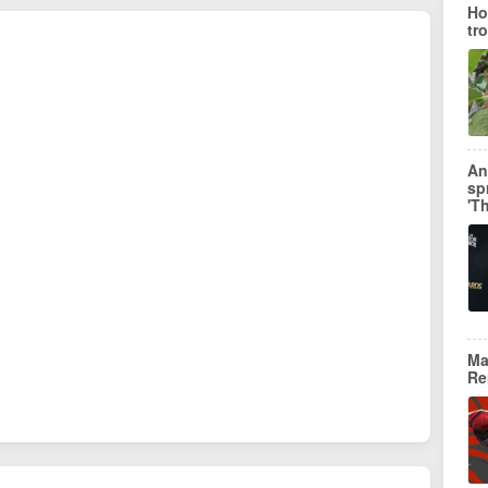
Ho
tr
An
sp
'T
Ma
Re