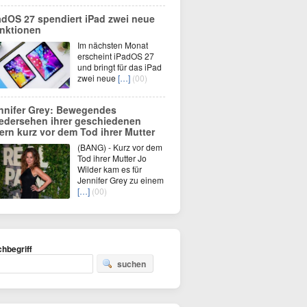
adOS 27 spendiert iPad zwei neue
nktionen
Im nächsten Monat
erscheint iPadOS 27
und bringt für das iPad
zwei neue
[…]
(00)
nnifer Grey: Bewegendes
edersehen ihrer geschiedenen
tern kurz vor dem Tod ihrer Mutter
(BANG) - Kurz vor dem
Tod ihrer Mutter Jo
Wilder kam es für
Jennifer Grey zu einem
[…]
(00)
hbegriff
suchen