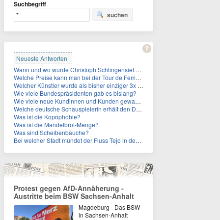
Suchbegriff
suchen
Neueste Antworten
Wann und wo wurde Christoph Schlingensief geboren?
Welche Preise kann man bei der Tour de Femmes 2026 gewinnen?
Welcher Künstler wurde als bisher einziger 3x in die Rock and Roll Hall of Fame aufgenommen?
Wie viele Bundespräsidenten gab es bislang?
Wie viele neue Kundinnen und Kunden gewann MagentaTV allein durch die WM hinzu?
Welche deutsche Schauspielerin erhält den Deutschen Kulturpolitikpreis?
Was ist die Kopophobie?
Was ist die Mandelbrot-Menge?
Was sind Scheibenbäuche?
Bei welcher Stadt mündet der Fluss Tejo in den Atlantik?
Protest gegen AfD-Annäherung -
Austritte beim BSW Sachsen-Anhalt
Magdeburg - Das BSW
in Sachsen-Anhalt