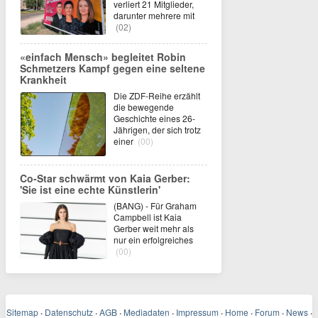
verliert 21 Mitglieder,
darunter mehrere mit
(02)
«einfach Mensch» begleitet Robin
Schmetzers Kampf gegen eine seltene
Krankheit
Die ZDF-Reihe erzählt
die bewegende
Geschichte eines 26-
Jährigen, der sich trotz
einer
(00)
Co-Star schwärmt von Kaia Gerber:
'Sie ist eine echte Künstlerin'
(BANG) - Für Graham
Campbell ist Kaia
Gerber weit mehr als
nur ein erfolgreiches
(00)
Sitemap
·
Datenschutz
·
AGB
·
Mediadaten
·
Impressum
·
Home
·
Forum
·
News
·