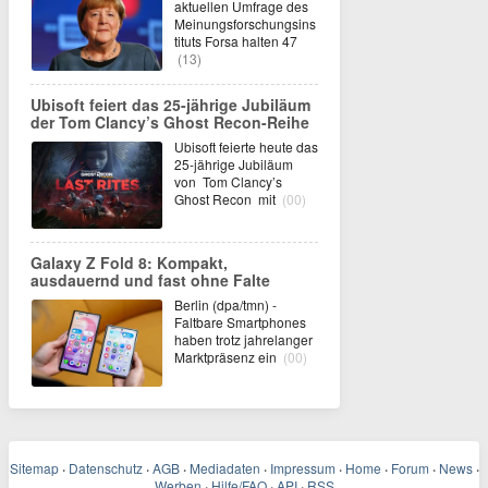
aktuellen Umfrage des
Meinungsforschungsins
tituts Forsa halten 47
(13)
Ubisoft feiert das 25-jährige Jubiläum
der Tom Clancy’s Ghost Recon-Reihe
Ubisoft feierte heute das
25-jährige Jubiläum
von Tom Clancy’s
Ghost Recon mit
(00)
Galaxy Z Fold 8: Kompakt,
ausdauernd und fast ohne Falte
Berlin (dpa/tmn) -
Faltbare Smartphones
haben trotz jahrelanger
Marktpräsenz ein
(00)
Sitemap
·
Datenschutz
·
AGB
·
Mediadaten
·
Impressum
·
Home
·
Forum
·
News
·
Werben
·
Hilfe/FAQ
·
API
·
RSS