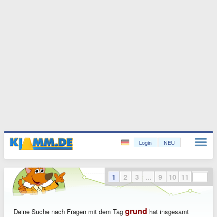
Login
NEU
1
2
3
...
9
10
11
grund
Deine Suche nach Fragen mit dem Tag
hat insgesamt