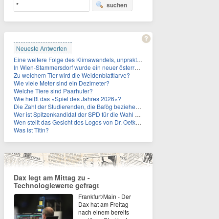
suchen
Neueste Antworten
Eine weitere Folge des Klimawandels, unpraktisch für Urlauber: Wo fehlt mittlerweile sogar das Trinkwasser?
In Wien-Stammersdorf wurde ein neuer österreichischer Temperaturrekord gemessen. Wie hoch war die Temperatur?
Zu welchem Tier wird die Weidenblattlarve?
Wie viele Meter sind ein Dezimeter?
Welche Tiere sind Paarhufer?
Wie heißt das »Spiel des Jahres 2026«?
Die Zahl der Studierenden, die Bafög beziehen, sinkt. Woran liegt das?
Wer ist Spitzenkandidat der SPD für die Wahl zum Berliner Abgeordnetenhaus im September 2026?
Wen stellt das Gesicht des Logos von Dr. Oetker dar?
Was ist Titin?
Dax legt am Mittag zu -
Technologiewerte gefragt
Frankfurt/Main - Der
Dax hat am Freitag
nach einem bereits